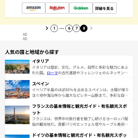
詳細を見る
…
1
6
7
8
AD
AD
人気の国と地域から探す
イタリア
イタリアは歴史、文化、グルメ、自然と多彩な魅力にあふ
れた国。
ローマ
の古代遺跡やフィレンツェのルネッサンス
美術、ヴェネツィアの運河など、歴史あるスポットはもち
スペイン
ろん、トスカーナの美しい田園風景やアマルフィ海岸の絶
景など、自然景観も見逃せない。観光の合間には、本場の
イベリア半島のほぼ80％を占めるスペインは、太陽が降り
ピザやパスタなど、絶品のイタリア料理を堪能することも
注ぐ地中海沿岸から雄大なピレネー山脈まで、多彩な自然
できる。朝目覚めてから夜眠るまで、すべての瞬間を楽し
と文化が詰まったヨーロッパ屈指の旅行先だ。多様な地域
フランスの基本情報と観光ガイド・有名観光スポ
ませてくれるイタリアで、忘れられない旅をしてみよう！
文化が根付くこの国では、情熱的なフラメンコ、熱気あふ
なお、新着のイタリア情報は
コンテンツ一覧
を参照してほ
れる闘牛、そして美味しいタパスが生活の一部となってい
ット
しい。
る。首都マドリードの洗練された雰囲気や、バルセロナの
フランスは、世界中の旅行者を魅了し続けるヨーロッパ屈
アートに溢れた街角から、地方では古代ローマ遺跡や中世
指の観光地だ。首都パリのエッフェル塔やルーブル美術館
の城塞都市、穏やかなビーチリゾートまで多彩な表情を見
といった象徴的なスポットから、田舎町の古風な美しさま
せる。地方によって風土や気候が異なるスペインはその個
ドイツの基本情報と観光ガイド・有名観光スポッ
で、幅広い魅力が詰まっている。華麗な宮殿、歴史的な大