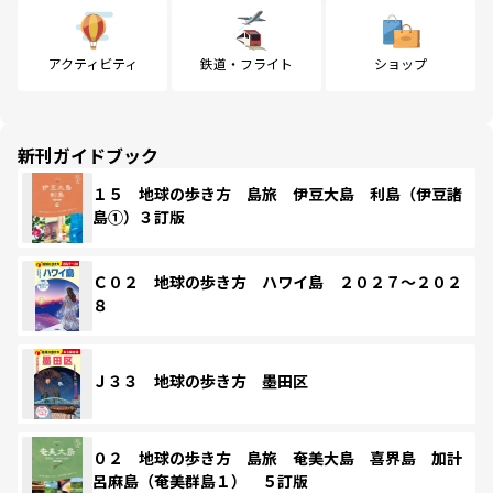
アクティビティ
鉄道・フライト
ショップ
新刊ガイドブック
１５ 地球の歩き方 島旅 伊豆大島 利島（伊豆諸
島①）３訂版
Ｃ０２ 地球の歩き方 ハワイ島 ２０２７～２０２
８
Ｊ３３ 地球の歩き方 墨田区
０２ 地球の歩き方 島旅 奄美大島 喜界島 加計
呂麻島（奄美群島１） ５訂版