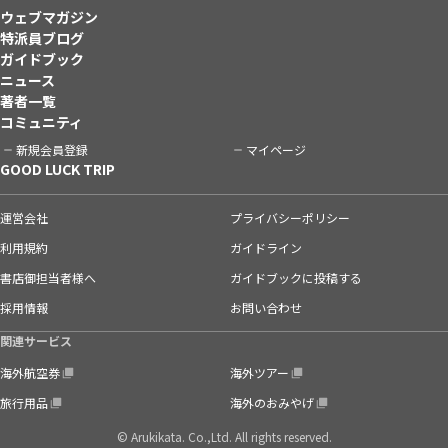
ウェブマガジン
特派員ブログ
ガイドブック
ニュース
著者一覧
コミュニティ
新規会員登録
マイページ
GOOD LUCK TRIP
運営会社
プライバシーポリシー
利用規約
ガイドライン
書店御担当者様へ
ガイドブックに投稿する
採用情報
お問い合わせ
関連サービス
海外航空券
海外ツアー
旅行用品
海外のおみやげ
© Arukikata. Co.,Ltd. All rights reserved.