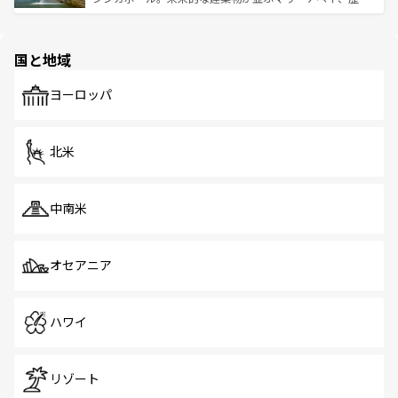
ける。 なお、新着のタイ情報は
コンテンツ一覧
を参照して
そう。 なお、新着の香港情報は
コンテンツ一覧
を参照して
と伝統を感じられるエスニックタウン、多数の緑豊かな公
ほしい。
ほしい。
園や自然保護区など、自然が調和した近代的な景観と文化
の多様性あふれるカラフルな町は、どこを歩いても新しい
国と地域
発見がある。さらに、治安のよさや充実した公共交通機関
も、旅行者にとっては魅力的なポイント。グルメも豊富
で、ホーカーズは地元の風情を楽しめる外せないスポット
ヨーロッパ
だ。訪れる人を飽きさせないシンガポールで、多様な魅力
を体感しよう。 なお、新着のシンガポール情報は
コンテン
ツ一覧
を参照してほしい。
北米
中南米
オセアニア
ハワイ
リゾート