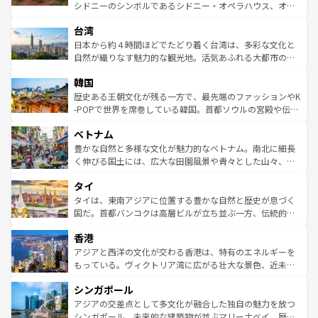
るだろう。車でのロードトリップや列車の旅も、アメリカ
文化や歴史が息づいている。「アロハスピリット」と呼ば
シドニーのシンボルであるシドニー・オペラハウス、オー
ならではの贅沢な旅のスタイルだ。 なお、新着のアメリカ
れるおもてなしの心で訪れる人々を迎えてくれるハワイの
ストラリア東海岸北部に広がる大サンゴ礁地帯グレートバ
情報は
コンテンツ一覧
を参照してほしい。
人々、おいしいローカルフードやハワイアンミュージッ
台湾
リアリーフや大陸中央部にそびえるウルル（エアーズロッ
ク、伝統的なフラダンスなど、すべてがハワイの魅力を彩
ク）、タスマニアの美しい原生林やケアンズの熱帯雨林な
日本から約４時間ほどでたどり着く台湾は、多彩な文化と
っている。訪れるたびに新しい発見と感動が待っているハ
ど、見どころがたくさん。また、カフェやワイン、オージ
自然が織りなす魅力的な観光地。活気あふれる大都市の台
ワイを、存分に味わってほしい。 なお、新着のハワイ情報
ービーフなどの食文化も豊かで、美味しいものであふれて
北やノスタルジックな町並みが人気な九份（ジォウフェ
は
コンテンツ一覧
を参照してほしい。
韓国
いる。アクティビティも充実しており、サーフィンやダイ
ン）、静ひつな山岳地帯である台湾東部など、都市の喧騒
ビング、ハイキングなど、アウトドア好きにはたまらな
と山間の静けさが共存しており、訪れる人に新しい発見と
歴史ある王朝文化が残る一方で、最先端のファッションやK
い。オーストラリアの多彩な魅力を存分に味わいつくそ
驚きをもたらしてくれる。また、奥深い台湾の食文化も魅
-POPで世界を席巻している韓国。首都ソウルの宮殿や伝統
う。 なお、新着のオーストラリア情報は
コンテンツ一覧
を
力で、夜市などの屋台グルメから高級料理、ヘルシーで美
家屋が並ぶエリアでは韓国の歴史と文化に浸ることがで
参照してほしい。
ベトナム
容にもいいと評判のスイーツなど、バラエティ豊かな料理
き、地方に足を延ばせば四季折々の自然美を楽しむことが
が味わえる。 なお、新着の台湾情報は
コンテンツ一覧
を参
できる。そして、キムチや焼肉、絶品のストリートフード
豊かな自然と多様な文化が魅力的なベトナム。南北に細長
照してほしい。
まで、さまざまな韓国料理が待っている。夜には、韓国な
く伸びる国土には、広大な田園風景や青々とした山々、世
らではのナイトライフも堪能できる。あたたかいホスピタ
界遺産に登録された壮大な自然景観が点在し、都市部では
タイ
リティに包まれながら、韓国の多彩な魅力を心ゆくまで味
急速な発展と共に伝統が息づく。ハノイの古い町並みやホ
わってみてほしい。 なお、新着の韓国情報は
コンテンツ一
ーチミン市のフランス統治時代の建物も、独特の雰囲気を
タイは、東南アジアに位置する豊かな自然と歴史が息づく
覧
を参照してほしい。
醸し出している。また、バラエティの豊かさとおいしさで
国だ。首都バンコクは高層ビルが立ち並ぶ一方、伝統的な
世界中の食通を魅了してやまないベトナム料理も魅力のひ
寺院や市場がいたるところに点在し、古きよき文化と現代
香港
とつ。フォーやバインミー、ベトナムコーヒーなどは、ぜ
の活気が交差している。北部ではチェンマイなどの山岳地
ひ現地で味わいたい。どの地域を訪れてもあたたかい人々
帯で自然と触れ合い、南部ではプーケットやクラビの美し
アジアと西洋の文化が交わる香港は、特有のエネルギーを
が旅行者を迎えてくれるので、きっと忘れられない旅にな
いビーチでリゾート気分を楽しむことができる。タイ料理
もっている。ヴィクトリア湾に広がる壮大な景色、近未来
るはずだ。 なお、新着のベトナム情報は
コンテンツ一覧
を
は世界的に有名で、屋台から高級レストランまで味覚を刺
的なアートスポット、そして歴史と現代が融合した町並
参照してほしい。
シンガポール
激する。気候は一年中温暖で、どの季節にも異なる楽しみ
み、どこを訪れても感動するはず。観光スポットが密集し
が待っている。親しみやすいタイの人々、仏教を中心とし
ており、効率よく見どころを回れるのも魅力。息をのむよ
アジアの交差点として多文化が融合した独自の魅力を放つ
た文化、そして多様な観光資源が、訪れる旅人を魅了し続
うな絶景から文化的な体験まで、香港を存分に楽しみ尽く
シンガポール。未来的な建築物が並ぶマリーナベイ、歴史