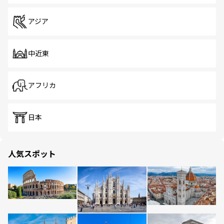
アジア
中近東
アフリカ
日本
人気スポット