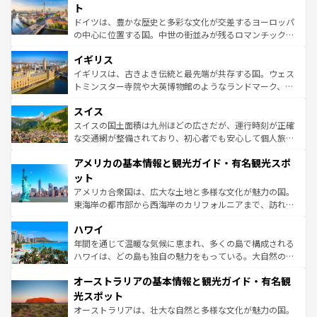
性で訪れる人を魅了する。 なお、新着のスペイン情報は
コ
聖堂、美しいビーチ、そして豊かな自然が、訪れる者を心
ト
ンテンツ一覧
を参照してほしい。
から魅了する。また、フランスは美食の国としても知ら
ドイツは、豊かな歴史と多彩な文化が交差するヨーロッパ
れ、フランス料理はユネスコ無形文化遺産にも登録されて
の中心に位置する国。中世の街並みが残るロマンチック街
いる。シャンパンの発祥地であるランス、プロヴァンスの
道から、未来を先取りするようなモダンな都市まで多様な
香り高いラベンダー畑など、多彩な楽しみ方が可能だ。さ
イギリス
顔を持つこの国は、どこを歩いても飽きることがない。ベ
らに、パリ以外の地域にも魅力が溢れており、どの街角に
ルリンの文化的活気、バイエルン州のアルプスの絶景、そ
イギリスは、古きよき伝統と最先端が共存する国。ウェス
も豊かな歴史と文化が息づいている。パリ以外の個性あふ
してライン川沿いのワイン畑といった風景は必見。ビール
トミンスター寺院や大英博物館のようなランドマーク、歴
れる地方に足を運ぶとそれぞれで全く異なる文化を体験で
とソーセージを味わいながら地元の人と過ごす楽しい時間
史ある大学都市、美しい丘陵地帯や牧歌的な風景など、エ
きるだろう。 なお、新着のフランス情報は
コンテンツ一覧
スイス
は、お酒好きな人にはぜひ体験してほしい。 なお、新着の
リアごとに異なる魅力がある。また、優雅なアフタヌーン
を参照してほしい。
ドイツ情報は
コンテンツ一覧
を参照してほしい。
ティー、ビール好きにはたまらない英国パブ、サッカー観
スイスの国土面積は九州ほどの広さだが、運行時刻が正確
戦など、本場だからこそできる体験も豊富。イギリスを旅
な交通網が整備されており、初心者でも安心して個人旅行
して楽しみつくそう。 なお、新着のイギリス情報は
コンテ
を楽しめる。日本同様に時刻表どおりの旅が可能だ。中世
アメリカの基本情報と観光ガイド・有名観光スポ
ンツ一覧
を参照してほしい。
の建物がそのまま残る町や、スイスならではのユニークな
博物館もあり、アルプス観光だけでなく町歩きも満喫する
ット
ことができる。国民の所得が高いため物価も高いが、旅行
アメリカ合衆国は、広大な土地と多様な文化が魅力の国。
者向けの交通パス提供のサービスもあり、うまく活用すれ
東海岸の都市部から西海岸のカリフォルニアまで、訪れる
ば市内交通費無料で観光を楽しむこともできる。 なお、新
場所ごとに異なる風景と体験が待っている。ニューヨーク
着のスイス情報は
コンテンツ一覧
を参照してほしい。
ハワイ
のような巨大都市は、観光、ショッピング、エンターテイ
ンメントが詰まった刺激的なスポットだ。一方、アメリカ
年間を通じて温暖な気候に恵まれ、多くの島で構成される
西部には大自然が広がり、グランドキャニオンやイエロー
ハワイは、どの島も独自の魅力をもっている。大自然の神
ストーン国立公園といった絶景が堪能できる。さらに、南
秘を感じたいなら、火山が生み出した壮大な景観を誇るハ
オーストラリアの基本情報と観光ガイド・有名観
部のニューオーリンズでは、音楽と美食が融合した独特の
ワイ島は見逃せない。また、定番の観光地といえばオアフ
文化が魅力。旅行者はアメリカの各地域で異なる魅力を楽
島だが、静かな自然を求めるならマウイ島やカウアイ島が
光スポット
しみながら、その多様性と豊かな歴史を感じることができ
おすすめ。エメラルドグリーンに輝く海をはじめ、豊かな
オーストラリアは、壮大な自然と多様な文化が魅力の国。