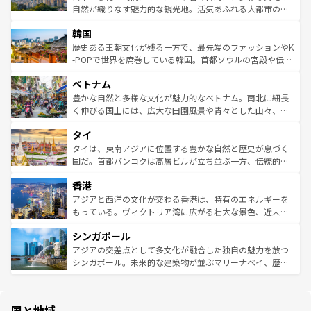
ク、伝統的なフラダンスなど、すべてがハワイの魅力を彩
ど、見どころがたくさん。また、カフェやワイン、オージ
自然が織りなす魅力的な観光地。活気あふれる大都市の台
っている。訪れるたびに新しい発見と感動が待っているハ
ービーフなどの食文化も豊かで、美味しいものであふれて
北やノスタルジックな町並みが人気な九份（ジォウフェ
ワイを、存分に味わってほしい。 なお、新着のハワイ情報
韓国
いる。アクティビティも充実しており、サーフィンやダイ
ン）、静ひつな山岳地帯である台湾東部など、都市の喧騒
は
コンテンツ一覧
を参照してほしい。
ビング、ハイキングなど、アウトドア好きにはたまらな
と山間の静けさが共存しており、訪れる人に新しい発見と
歴史ある王朝文化が残る一方で、最先端のファッションやK
い。オーストラリアの多彩な魅力を存分に味わいつくそ
驚きをもたらしてくれる。また、奥深い台湾の食文化も魅
-POPで世界を席巻している韓国。首都ソウルの宮殿や伝統
う。 なお、新着のオーストラリア情報は
コンテンツ一覧
を
力で、夜市などの屋台グルメから高級料理、ヘルシーで美
家屋が並ぶエリアでは韓国の歴史と文化に浸ることがで
参照してほしい。
ベトナム
容にもいいと評判のスイーツなど、バラエティ豊かな料理
き、地方に足を延ばせば四季折々の自然美を楽しむことが
が味わえる。 なお、新着の台湾情報は
コンテンツ一覧
を参
できる。そして、キムチや焼肉、絶品のストリートフード
豊かな自然と多様な文化が魅力的なベトナム。南北に細長
照してほしい。
まで、さまざまな韓国料理が待っている。夜には、韓国な
く伸びる国土には、広大な田園風景や青々とした山々、世
らではのナイトライフも堪能できる。あたたかいホスピタ
界遺産に登録された壮大な自然景観が点在し、都市部では
タイ
リティに包まれながら、韓国の多彩な魅力を心ゆくまで味
急速な発展と共に伝統が息づく。ハノイの古い町並みやホ
わってみてほしい。 なお、新着の韓国情報は
コンテンツ一
ーチミン市のフランス統治時代の建物も、独特の雰囲気を
タイは、東南アジアに位置する豊かな自然と歴史が息づく
覧
を参照してほしい。
醸し出している。また、バラエティの豊かさとおいしさで
国だ。首都バンコクは高層ビルが立ち並ぶ一方、伝統的な
世界中の食通を魅了してやまないベトナム料理も魅力のひ
寺院や市場がいたるところに点在し、古きよき文化と現代
香港
とつ。フォーやバインミー、ベトナムコーヒーなどは、ぜ
の活気が交差している。北部ではチェンマイなどの山岳地
ひ現地で味わいたい。どの地域を訪れてもあたたかい人々
帯で自然と触れ合い、南部ではプーケットやクラビの美し
アジアと西洋の文化が交わる香港は、特有のエネルギーを
が旅行者を迎えてくれるので、きっと忘れられない旅にな
いビーチでリゾート気分を楽しむことができる。タイ料理
もっている。ヴィクトリア湾に広がる壮大な景色、近未来
るはずだ。 なお、新着のベトナム情報は
コンテンツ一覧
を
は世界的に有名で、屋台から高級レストランまで味覚を刺
的なアートスポット、そして歴史と現代が融合した町並
参照してほしい。
シンガポール
激する。気候は一年中温暖で、どの季節にも異なる楽しみ
み、どこを訪れても感動するはず。観光スポットが密集し
が待っている。親しみやすいタイの人々、仏教を中心とし
ており、効率よく見どころを回れるのも魅力。息をのむよ
アジアの交差点として多文化が融合した独自の魅力を放つ
た文化、そして多様な観光資源が、訪れる旅人を魅了し続
うな絶景から文化的な体験まで、香港を存分に楽しみ尽く
シンガポール。未来的な建築物が並ぶマリーナベイ、歴史
ける。 なお、新着のタイ情報は
コンテンツ一覧
を参照して
そう。 なお、新着の香港情報は
コンテンツ一覧
を参照して
と伝統を感じられるエスニックタウン、多数の緑豊かな公
ほしい。
ほしい。
園や自然保護区など、自然が調和した近代的な景観と文化
の多様性あふれるカラフルな町は、どこを歩いても新しい
国と地域