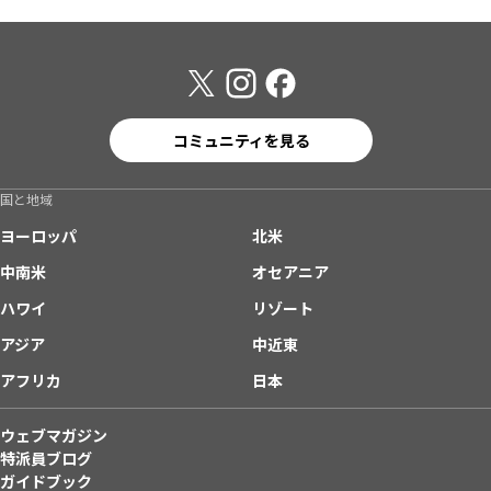
コミュニティを見る
国と地域
ヨーロッパ
北米
中南米
オセアニア
ハワイ
リゾート
アジア
中近東
アフリカ
日本
ウェブマガジン
特派員ブログ
ガイドブック