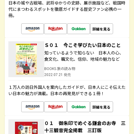
日本の城や古戦場、武将ゆかりの史跡、展示施設など、戦国時
代にまつわるスポットを徹底ガイドする歴史ファン必携の一
冊。
詳細を見る
Ｓ０１ 今こそ学びたい日本のこと
知っているようで知らない 日本人の心、
食文化、職文化、信仰、地域の魅力など
BOOKS 旅の読み物
2022.07.21 発売
１万人の訪日外国人を案内したガイドが、日本人にこそ伝えた
い日本の魅力が満載。日本の再発見ができる１冊！
詳細を見る
０１ 御朱印でめぐる鎌倉のお寺 三
十三観音完全掲載 三訂版