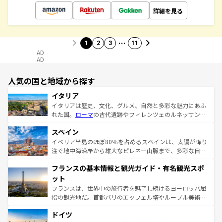
詳細を見る
…
1
2
3
11
AD
AD
人気の国と地域から探す
イタリア
イタリアは歴史、文化、グルメ、自然と多彩な魅力にあふ
れた国。
ローマ
の古代遺跡やフィレンツェのルネッサンス
美術、ヴェネツィアの運河など、歴史あるスポットはもち
スペイン
ろん、トスカーナの美しい田園風景やアマルフィ海岸の絶
景など、自然景観も見逃せない。観光の合間には、本場の
イベリア半島のほぼ80％を占めるスペインは、太陽が降り
ピザやパスタなど、絶品のイタリア料理を堪能することも
注ぐ地中海沿岸から雄大なピレネー山脈まで、多彩な自然
できる。朝目覚めてから夜眠るまで、すべての瞬間を楽し
と文化が詰まったヨーロッパ屈指の旅行先だ。多様な地域
フランスの基本情報と観光ガイド・有名観光スポ
ませてくれるイタリアで、忘れられない旅をしてみよう！
文化が根付くこの国では、情熱的なフラメンコ、熱気あふ
なお、新着のイタリア情報は
コンテンツ一覧
を参照してほ
れる闘牛、そして美味しいタパスが生活の一部となってい
ット
しい。
る。首都マドリードの洗練された雰囲気や、バルセロナの
フランスは、世界中の旅行者を魅了し続けるヨーロッパ屈
アートに溢れた街角から、地方では古代ローマ遺跡や中世
指の観光地だ。首都パリのエッフェル塔やルーブル美術館
の城塞都市、穏やかなビーチリゾートまで多彩な表情を見
といった象徴的なスポットから、田舎町の古風な美しさま
せる。地方によって風土や気候が異なるスペインはその個
ドイツ
で、幅広い魅力が詰まっている。華麗な宮殿、歴史的な大
性で訪れる人を魅了する。 なお、新着のスペイン情報は
コ