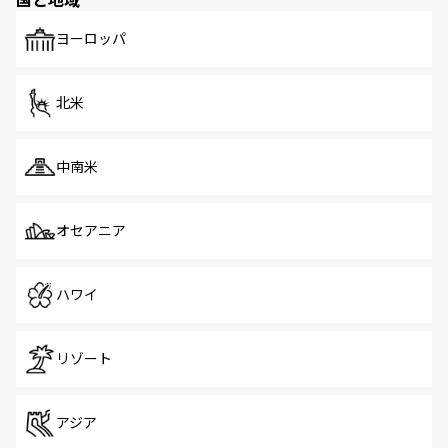
発見がある。さらに、治安のよさや充実した公共交通機関
も、旅行者にとっては魅力的なポイント。グルメも豊富
で、ホーカーズは地元の風情を楽しめる外せないスポット
ヨーロッパ
だ。訪れる人を飽きさせないシンガポールで、多様な魅力
を体感しよう。 なお、新着のシンガポール情報は
コンテン
ツ一覧
を参照してほしい。
北米
中南米
オセアニア
ハワイ
リゾート
アジア