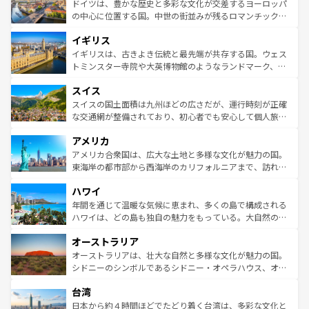
聖堂、美しいビーチ、そして豊かな自然が、訪れる者を心
ドイツは、豊かな歴史と多彩な文化が交差するヨーロッパ
ンテンツ一覧
を参照してほしい。
から魅了する。また、フランスは美食の国としても知ら
の中心に位置する国。中世の街並みが残るロマンチック街
れ、フランス料理はユネスコ無形文化遺産にも登録されて
道から、未来を先取りするようなモダンな都市まで多様な
イギリス
いる。シャンパンの発祥地であるランス、プロヴァンスの
顔を持つこの国は、どこを歩いても飽きることがない。ベ
香り高いラベンダー畑など、多彩な楽しみ方が可能だ。さ
ルリンの文化的活気、バイエルン州のアルプスの絶景、そ
イギリスは、古きよき伝統と最先端が共存する国。ウェス
らに、パリ以外の地域にも魅力が溢れており、どの街角に
してライン川沿いのワイン畑といった風景は必見。ビール
トミンスター寺院や大英博物館のようなランドマーク、歴
も豊かな歴史と文化が息づいている。パリ以外の個性あふ
とソーセージを味わいながら地元の人と過ごす楽しい時間
史ある大学都市、美しい丘陵地帯や牧歌的な風景など、エ
れる地方に足を運ぶとそれぞれで全く異なる文化を体験で
スイス
は、お酒好きな人にはぜひ体験してほしい。 なお、新着の
リアごとに異なる魅力がある。また、優雅なアフタヌーン
きるだろう。 なお、新着のフランス情報は
コンテンツ一覧
ドイツ情報は
コンテンツ一覧
を参照してほしい。
ティー、ビール好きにはたまらない英国パブ、サッカー観
スイスの国土面積は九州ほどの広さだが、運行時刻が正確
を参照してほしい。
戦など、本場だからこそできる体験も豊富。イギリスを旅
な交通網が整備されており、初心者でも安心して個人旅行
して楽しみつくそう。 なお、新着のイギリス情報は
コンテ
を楽しめる。日本同様に時刻表どおりの旅が可能だ。中世
アメリカ
ンツ一覧
を参照してほしい。
の建物がそのまま残る町や、スイスならではのユニークな
博物館もあり、アルプス観光だけでなく町歩きも満喫する
アメリカ合衆国は、広大な土地と多様な文化が魅力の国。
ことができる。国民の所得が高いため物価も高いが、旅行
東海岸の都市部から西海岸のカリフォルニアまで、訪れる
者向けの交通パス提供のサービスもあり、うまく活用すれ
場所ごとに異なる風景と体験が待っている。ニューヨーク
ハワイ
ば市内交通費無料で観光を楽しむこともできる。 なお、新
のような巨大都市は、観光、ショッピング、エンターテイ
着のスイス情報は
コンテンツ一覧
を参照してほしい。
ンメントが詰まった刺激的なスポットだ。一方、アメリカ
年間を通じて温暖な気候に恵まれ、多くの島で構成される
西部には大自然が広がり、グランドキャニオンやイエロー
ハワイは、どの島も独自の魅力をもっている。大自然の神
ストーン国立公園といった絶景が堪能できる。さらに、南
秘を感じたいなら、火山が生み出した壮大な景観を誇るハ
オーストラリア
部のニューオーリンズでは、音楽と美食が融合した独特の
ワイ島は見逃せない。また、定番の観光地といえばオアフ
文化が魅力。旅行者はアメリカの各地域で異なる魅力を楽
島だが、静かな自然を求めるならマウイ島やカウアイ島が
オーストラリアは、壮大な自然と多様な文化が魅力の国。
しみながら、その多様性と豊かな歴史を感じることができ
おすすめ。エメラルドグリーンに輝く海をはじめ、豊かな
シドニーのシンボルであるシドニー・オペラハウス、オー
るだろう。車でのロードトリップや列車の旅も、アメリカ
文化や歴史が息づいている。「アロハスピリット」と呼ば
ストラリア東海岸北部に広がる大サンゴ礁地帯グレートバ
ならではの贅沢な旅のスタイルだ。 なお、新着のアメリカ
台湾
れるおもてなしの心で訪れる人々を迎えてくれるハワイの
リアリーフや大陸中央部にそびえるウルル（エアーズロッ
情報は
コンテンツ一覧
を参照してほしい。
人々、おいしいローカルフードやハワイアンミュージッ
ク）、タスマニアの美しい原生林やケアンズの熱帯雨林な
日本から約４時間ほどでたどり着く台湾は、多彩な文化と