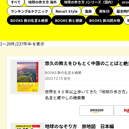
すべて
地球の歩き方 海外
地球の歩き方 Jシリーズ（国内）
aru
ランキング&テクニック
Resort Style
島旅
御朱印
歴史時
BOOKS 旅の名言＆絶景
BOOKS 旅と健康
BOOKS 旅の読み物
1〜20件/237件中 を表示
悠久の教えをひもとく中国のことばと絶
BOOKS 旅の名言＆絶景
2022.12.15 発売
世界を４０年以上歩いてきた「地球の歩き方
名言と癒やしの絶景集
地球のなぞり方 旅地図 日本編