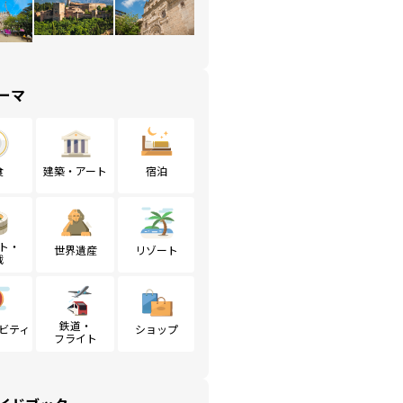
ーマ
食
建築・アート
宿泊
ト・
世界遺産
リゾート
戦
鉄道・
ビティ
ショップ
フライト