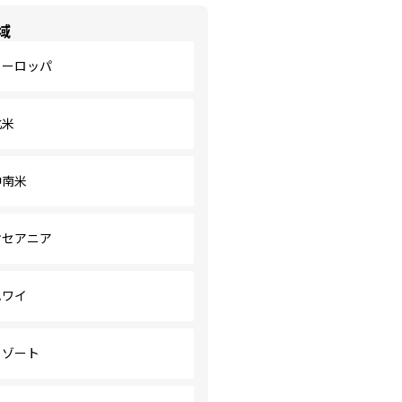
域
ヨーロッパ
北米
中南米
オセアニア
ハワイ
リゾート