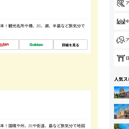
図本！観光名所や橋、川、湖、半島など旅気分で
詳細を見る
人気ス
図本！国境や州、川や街道、島など旅気分で地図