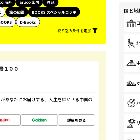
co 海外
aruco 国内
Plat
国と地
代
旅の図鑑
BOOKS スペシャルコラボ
BOOKS
D-Books
絞り込み条件を追加
景１００
」があなたにお届けする、人生を輝かせる中国の
詳細を見る