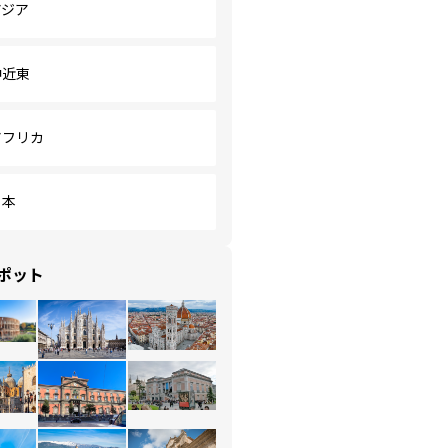
アジア
中近東
アフリカ
日本
ポット