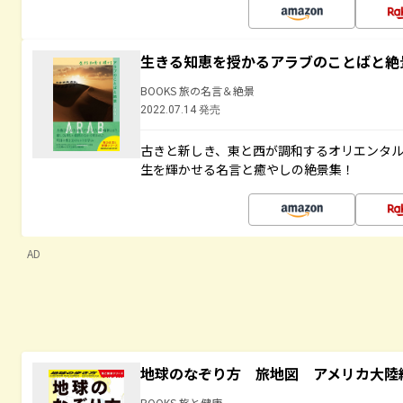
生きる知恵を授かるアラブのことばと絶
BOOKS 旅の名言＆絶景
2022.07.14 発売
古きと新しき、東と西が調和するオリエンタ
生を輝かせる名言と癒やしの絶景集！
AD
地球のなぞり方 旅地図 アメリカ大陸
BOOKS 旅と健康