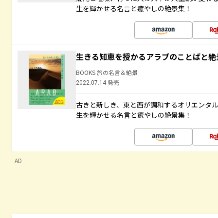
生を輝かせる名言と癒やしの絶景集！
生きる知恵を授かるアラブのことばと絶
BOOKS 旅の名言＆絶景
2022.07.14 発売
古きと新しき、東と西が調和するオリエンタ
生を輝かせる名言と癒やしの絶景集！
AD