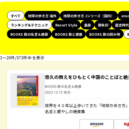
すべて
地球の歩き方 海外
地球の歩き方 Jシリーズ（国内）
aru
ランキング&テクニック
Resort Style
島旅
御朱印
歴史時代
BOOKS 旅の名言＆絶景
BOOKS 旅と健康
BOOKS 旅の読み物
1〜20件/373件中 を表示
悠久の教えをひもとく中国のことばと絶
BOOKS 旅の名言＆絶景
2022.12.15 発売
世界を４０年以上歩いてきた「地球の歩き方
名言と癒やしの絶景集