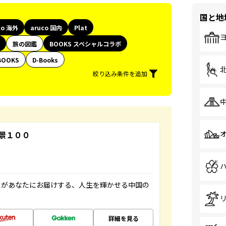
国と地
co 海外
aruco 国内
Plat
旅の図鑑
BOOKS スペシャルコラボ
BOOKS
D-Books
絞り込み条件を追加
景１００
」があなたにお届けする、人生を輝かせる中国の
詳細を見る