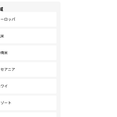
域
ヨーロッパ
北米
中南米
オセアニア
ハワイ
リゾート