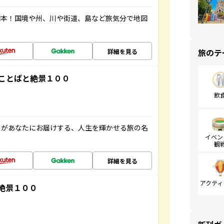
図本！国境や州、川や街道、島など旅気分で地図
旅のテ
詳細を見る
ことばと絶景１００
飲
」があなたにお届けする、人生を輝かせる旅の名
イベン
観
詳細を見る
アクティ
絶景１００