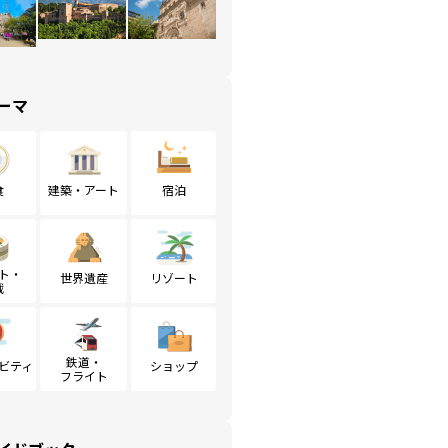
ーマ
食
建築・アート
宿泊
ト・
世界遺産
リゾート
戦
鉄道・
ビティ
ショップ
フライト