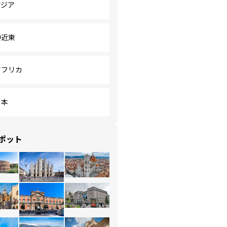
アジア
中近東
アフリカ
日本
ポット