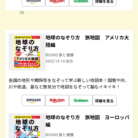
詳細を見る
AD
地球のなぞり方 旅地図 アメリカ大
陸編
BOOKS 旅と健康
2022.10.14 発売
各国の地形や関係性をなぞって学ぶ新しい地図本！国境や州、
川や街道、島など旅気分で地図をなぞって脳もイキイキ！
詳細を見る
地球のなぞり方 旅地図 ヨーロッパ
編
BOOKS 旅と健康