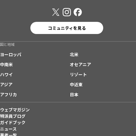
コミュニティを見る
国と地域
ヨーロッパ
北米
中南米
オセアニア
ハワイ
リゾート
アジア
中近東
アフリカ
日本
ウェブマガジン
特派員ブログ
ガイドブック
ニュース
著者一覧