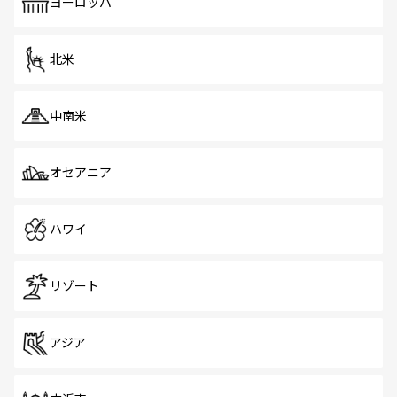
で、ホーカーズは地元の風情を楽しめる外せないスポット
ヨーロッパ
だ。訪れる人を飽きさせないシンガポールで、多様な魅力
を体感しよう。 なお、新着のシンガポール情報は
コンテン
ツ一覧
を参照してほしい。
北米
中南米
オセアニア
ハワイ
リゾート
アジア