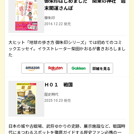
御朱印はじめました 関東の神社 週
末開運さんぽ
御朱印
2016.12.22 発売
大ヒット「地球の歩き方 御朱印シリーズ」では初めてのコミ
ックエッセイ。イラストレーター柴田かおるが書きおろしまし
た
詳細を見る
Ｈ０１ 戦国
歴史時代
2025.10.23 発売
日本の城や古戦場、武将ゆかりの史跡、展示施設など、戦国時
代にまつわるスポットを徹底ガイドする歴史ファン必携の一