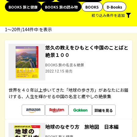
BOOKS 旅と健康
BOOKS 旅の読み物
BOOKS
D-Books
絞り込み条件を追加
1〜20件/144件中 を表示
悠久の教えをひもとく中国のことばと
絶景１００
BOOKS 旅の名言＆絶景
2022.12.15 発売
世界を４０年以上歩いてきた「地球の歩き方」があなたにお届
けする、人生を輝かせる中国の名言と癒やしの絶景集
詳細を見る
地球のなぞり方 旅地図 日本編
BOOKS 旅と健康