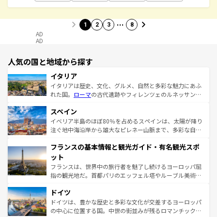
…
1
2
3
8
AD
AD
人気の国と地域から探す
イタリア
イタリアは歴史、文化、グルメ、自然と多彩な魅力にあふ
れた国。
ローマ
の古代遺跡やフィレンツェのルネッサンス
美術、ヴェネツィアの運河など、歴史あるスポットはもち
スペイン
ろん、トスカーナの美しい田園風景やアマルフィ海岸の絶
景など、自然景観も見逃せない。観光の合間には、本場の
イベリア半島のほぼ80％を占めるスペインは、太陽が降り
ピザやパスタなど、絶品のイタリア料理を堪能することも
注ぐ地中海沿岸から雄大なピレネー山脈まで、多彩な自然
できる。朝目覚めてから夜眠るまで、すべての瞬間を楽し
と文化が詰まったヨーロッパ屈指の旅行先だ。多様な地域
フランスの基本情報と観光ガイド・有名観光スポ
ませてくれるイタリアで、忘れられない旅をしてみよう！
文化が根付くこの国では、情熱的なフラメンコ、熱気あふ
なお、新着のイタリア情報は
コンテンツ一覧
を参照してほ
れる闘牛、そして美味しいタパスが生活の一部となってい
ット
しい。
る。首都マドリードの洗練された雰囲気や、バルセロナの
フランスは、世界中の旅行者を魅了し続けるヨーロッパ屈
アートに溢れた街角から、地方では古代ローマ遺跡や中世
指の観光地だ。首都パリのエッフェル塔やルーブル美術館
の城塞都市、穏やかなビーチリゾートまで多彩な表情を見
といった象徴的なスポットから、田舎町の古風な美しさま
せる。地方によって風土や気候が異なるスペインはその個
ドイツ
で、幅広い魅力が詰まっている。華麗な宮殿、歴史的な大
性で訪れる人を魅了する。 なお、新着のスペイン情報は
コ
聖堂、美しいビーチ、そして豊かな自然が、訪れる者を心
ドイツは、豊かな歴史と多彩な文化が交差するヨーロッパ
ンテンツ一覧
を参照してほしい。
から魅了する。また、フランスは美食の国としても知ら
の中心に位置する国。中世の街並みが残るロマンチック街