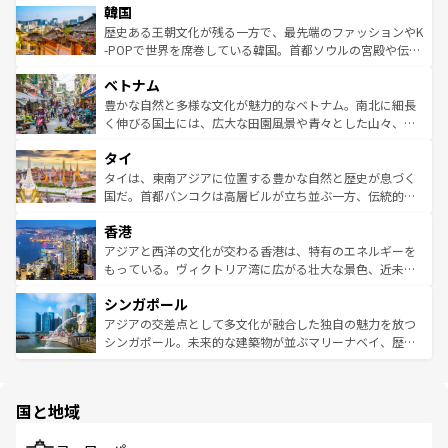
ワイを、存分に味わってほしい。 なお、新着のハワイ情報
韓国
いる。アクティビティも充実しており、サーフィンやダイ
ン）、静ひつな山岳地帯である台湾東部など、都市の喧騒
は
コンテンツ一覧
を参照してほしい。
ビング、ハイキングなど、アウトドア好きにはたまらな
と山間の静けさが共存しており、訪れる人に新しい発見と
歴史ある王朝文化が残る一方で、最先端のファッションやK
い。オーストラリアの多彩な魅力を存分に味わいつくそ
驚きをもたらしてくれる。また、奥深い台湾の食文化も魅
-POPで世界を席巻している韓国。首都ソウルの宮殿や伝統
う。 なお、新着のオーストラリア情報は
コンテンツ一覧
を
力で、夜市などの屋台グルメから高級料理、ヘルシーで美
家屋が並ぶエリアでは韓国の歴史と文化に浸ることがで
参照してほしい。
ベトナム
容にもいいと評判のスイーツなど、バラエティ豊かな料理
き、地方に足を延ばせば四季折々の自然美を楽しむことが
が味わえる。 なお、新着の台湾情報は
コンテンツ一覧
を参
できる。そして、キムチや焼肉、絶品のストリートフード
豊かな自然と多様な文化が魅力的なベトナム。南北に細長
照してほしい。
まで、さまざまな韓国料理が待っている。夜には、韓国な
く伸びる国土には、広大な田園風景や青々とした山々、世
らではのナイトライフも堪能できる。あたたかいホスピタ
界遺産に登録された壮大な自然景観が点在し、都市部では
タイ
リティに包まれながら、韓国の多彩な魅力を心ゆくまで味
急速な発展と共に伝統が息づく。ハノイの古い町並みやホ
わってみてほしい。 なお、新着の韓国情報は
コンテンツ一
ーチミン市のフランス統治時代の建物も、独特の雰囲気を
タイは、東南アジアに位置する豊かな自然と歴史が息づく
覧
を参照してほしい。
醸し出している。また、バラエティの豊かさとおいしさで
国だ。首都バンコクは高層ビルが立ち並ぶ一方、伝統的な
世界中の食通を魅了してやまないベトナム料理も魅力のひ
寺院や市場がいたるところに点在し、古きよき文化と現代
香港
とつ。フォーやバインミー、ベトナムコーヒーなどは、ぜ
の活気が交差している。北部ではチェンマイなどの山岳地
ひ現地で味わいたい。どの地域を訪れてもあたたかい人々
帯で自然と触れ合い、南部ではプーケットやクラビの美し
アジアと西洋の文化が交わる香港は、特有のエネルギーを
が旅行者を迎えてくれるので、きっと忘れられない旅にな
いビーチでリゾート気分を楽しむことができる。タイ料理
もっている。ヴィクトリア湾に広がる壮大な景色、近未来
るはずだ。 なお、新着のベトナム情報は
コンテンツ一覧
を
は世界的に有名で、屋台から高級レストランまで味覚を刺
的なアートスポット、そして歴史と現代が融合した町並
参照してほしい。
シンガポール
激する。気候は一年中温暖で、どの季節にも異なる楽しみ
み、どこを訪れても感動するはず。観光スポットが密集し
が待っている。親しみやすいタイの人々、仏教を中心とし
ており、効率よく見どころを回れるのも魅力。息をのむよ
アジアの交差点として多文化が融合した独自の魅力を放つ
た文化、そして多様な観光資源が、訪れる旅人を魅了し続
うな絶景から文化的な体験まで、香港を存分に楽しみ尽く
シンガポール。未来的な建築物が並ぶマリーナベイ、歴史
ける。 なお、新着のタイ情報は
コンテンツ一覧
を参照して
そう。 なお、新着の香港情報は
コンテンツ一覧
を参照して
と伝統を感じられるエスニックタウン、多数の緑豊かな公
ほしい。
ほしい。
園や自然保護区など、自然が調和した近代的な景観と文化
の多様性あふれるカラフルな町は、どこを歩いても新しい
国と地域
発見がある。さらに、治安のよさや充実した公共交通機関
も、旅行者にとっては魅力的なポイント。グルメも豊富