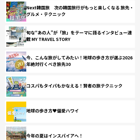
Next韓国旅 次の韓国旅行がもっと楽しくなる 旅先・
グルメ・テクニック
旬な“あの人”が「旅」をテーマに語るインタビュー連
載 MY TRAVEL STORY
今、こんな旅がしてみたい！地球の歩き方が選ぶ2026
年絶対行くべき旅先30
コスパもタイパもかなえる！賢者の旅テクニック
地球の歩き方♥偏愛ハワイ
今年の夏はインスパイアへ！