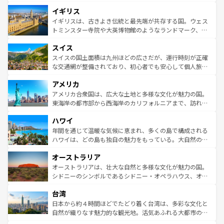
れ、フランス料理はユネスコ無形文化遺産にも登録されて
道から、未来を先取りするようなモダンな都市まで多様な
イギリス
いる。シャンパンの発祥地であるランス、プロヴァンスの
顔を持つこの国は、どこを歩いても飽きることがない。ベ
香り高いラベンダー畑など、多彩な楽しみ方が可能だ。さ
ルリンの文化的活気、バイエルン州のアルプスの絶景、そ
イギリスは、古きよき伝統と最先端が共存する国。ウェス
らに、パリ以外の地域にも魅力が溢れており、どの街角に
してライン川沿いのワイン畑といった風景は必見。ビール
トミンスター寺院や大英博物館のようなランドマーク、歴
も豊かな歴史と文化が息づいている。パリ以外の個性あふ
とソーセージを味わいながら地元の人と過ごす楽しい時間
史ある大学都市、美しい丘陵地帯や牧歌的な風景など、エ
れる地方に足を運ぶとそれぞれで全く異なる文化を体験で
スイス
は、お酒好きな人にはぜひ体験してほしい。 なお、新着の
リアごとに異なる魅力がある。また、優雅なアフタヌーン
きるだろう。 なお、新着のフランス情報は
コンテンツ一覧
ドイツ情報は
コンテンツ一覧
を参照してほしい。
ティー、ビール好きにはたまらない英国パブ、サッカー観
スイスの国土面積は九州ほどの広さだが、運行時刻が正確
を参照してほしい。
戦など、本場だからこそできる体験も豊富。イギリスを旅
な交通網が整備されており、初心者でも安心して個人旅行
して楽しみつくそう。 なお、新着のイギリス情報は
コンテ
を楽しめる。日本同様に時刻表どおりの旅が可能だ。中世
アメリカ
ンツ一覧
を参照してほしい。
の建物がそのまま残る町や、スイスならではのユニークな
博物館もあり、アルプス観光だけでなく町歩きも満喫する
アメリカ合衆国は、広大な土地と多様な文化が魅力の国。
ことができる。国民の所得が高いため物価も高いが、旅行
東海岸の都市部から西海岸のカリフォルニアまで、訪れる
者向けの交通パス提供のサービスもあり、うまく活用すれ
場所ごとに異なる風景と体験が待っている。ニューヨーク
ハワイ
ば市内交通費無料で観光を楽しむこともできる。 なお、新
のような巨大都市は、観光、ショッピング、エンターテイ
着のスイス情報は
コンテンツ一覧
を参照してほしい。
ンメントが詰まった刺激的なスポットだ。一方、アメリカ
年間を通じて温暖な気候に恵まれ、多くの島で構成される
西部には大自然が広がり、グランドキャニオンやイエロー
ハワイは、どの島も独自の魅力をもっている。大自然の神
ストーン国立公園といった絶景が堪能できる。さらに、南
秘を感じたいなら、火山が生み出した壮大な景観を誇るハ
オーストラリア
部のニューオーリンズでは、音楽と美食が融合した独特の
ワイ島は見逃せない。また、定番の観光地といえばオアフ
文化が魅力。旅行者はアメリカの各地域で異なる魅力を楽
島だが、静かな自然を求めるならマウイ島やカウアイ島が
オーストラリアは、壮大な自然と多様な文化が魅力の国。
しみながら、その多様性と豊かな歴史を感じることができ
おすすめ。エメラルドグリーンに輝く海をはじめ、豊かな
シドニーのシンボルであるシドニー・オペラハウス、オー
るだろう。車でのロードトリップや列車の旅も、アメリカ
文化や歴史が息づいている。「アロハスピリット」と呼ば
ストラリア東海岸北部に広がる大サンゴ礁地帯グレートバ
ならではの贅沢な旅のスタイルだ。 なお、新着のアメリカ
台湾
れるおもてなしの心で訪れる人々を迎えてくれるハワイの
リアリーフや大陸中央部にそびえるウルル（エアーズロッ
情報は
コンテンツ一覧
を参照してほしい。
人々、おいしいローカルフードやハワイアンミュージッ
ク）、タスマニアの美しい原生林やケアンズの熱帯雨林な
日本から約４時間ほどでたどり着く台湾は、多彩な文化と
ク、伝統的なフラダンスなど、すべてがハワイの魅力を彩
ど、見どころがたくさん。また、カフェやワイン、オージ
自然が織りなす魅力的な観光地。活気あふれる大都市の台
っている。訪れるたびに新しい発見と感動が待っているハ
ービーフなどの食文化も豊かで、美味しいものであふれて
北やノスタルジックな町並みが人気な九份（ジォウフェ