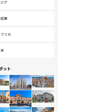
アジア
中近東
アフリカ
日本
ポット