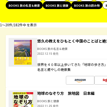
BOOKS 旅の名言＆絶景
BOOKS 旅と健康
BOOKS 旅の読み物
1〜20件/182件中 を表示
悠久の教えをひもとく中国のことばと絶
BOOKS 旅の名言＆絶景
2022.12.15 発売
世界を４０年以上歩いてきた「地球の歩き方
名言と癒やしの絶景集
地球のなぞり方 旅地図 日本編
BOOKS 旅と健康
2022.11.25 発売