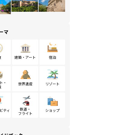
ーマ
食
建築・アート
宿泊
ト・
世界遺産
リゾート
戦
鉄道・
ビティ
ショップ
フライト