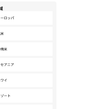
域
ヨーロッパ
北米
中南米
オセアニア
ハワイ
リゾート