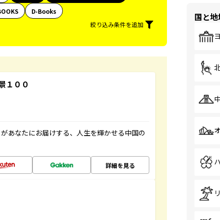
BOOKS
D-Books
国と地
絞り込み条件を追加
景１００
」があなたにお届けする、人生を輝かせる中国の
詳細を見る