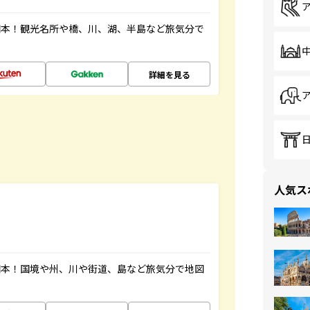
図本！観光名所や橋、川、湖、半島など旅気分で
詳細を見る
人気ス
図本！国境や州、川や街道、島など旅気分で地図