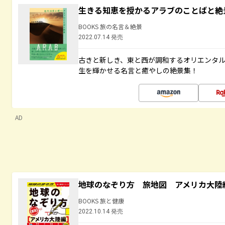
生きる知恵を授かるアラブのことばと絶
BOOKS 旅の名言＆絶景
2022.07.14 発売
古きと新しき、東と西が調和するオリエンタ
生を輝かせる名言と癒やしの絶景集！
AD
地球のなぞり方 旅地図 アメリカ大陸
BOOKS 旅と健康
2022.10.14 発売