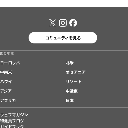
コミュニティを見る
国と地域
ヨーロッパ
北米
中南米
オセアニア
ハワイ
リゾート
アジア
中近東
アフリカ
日本
ウェブマガジン
特派員ブログ
ガイドブック