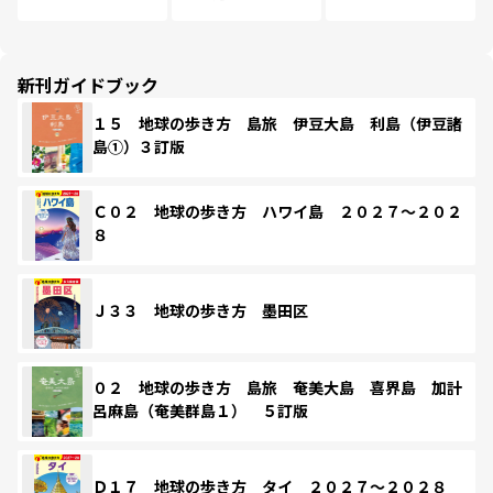
新刊ガイドブック
１５ 地球の歩き方 島旅 伊豆大島 利島（伊豆諸
島①）３訂版
Ｃ０２ 地球の歩き方 ハワイ島 ２０２７～２０２
８
Ｊ３３ 地球の歩き方 墨田区
０２ 地球の歩き方 島旅 奄美大島 喜界島 加計
呂麻島（奄美群島１） ５訂版
Ｄ１７ 地球の歩き方 タイ ２０２７～２０２８