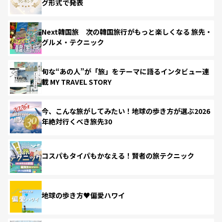
グ形式で発表
Next韓国旅 次の韓国旅行がもっと楽しくなる 旅先・
グルメ・テクニック
旬な“あの人”が「旅」をテーマに語るインタビュー連
載 MY TRAVEL STORY
今、こんな旅がしてみたい！地球の歩き方が選ぶ2026
年絶対行くべき旅先30
コスパもタイパもかなえる！賢者の旅テクニック
地球の歩き方♥偏愛ハワイ