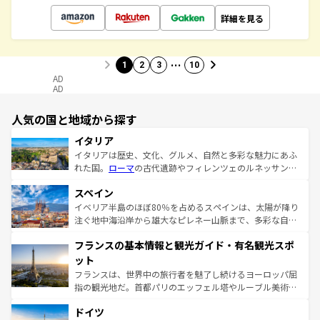
詳細を見る
…
1
2
3
10
AD
AD
人気の国と地域から探す
イタリア
イタリアは歴史、文化、グルメ、自然と多彩な魅力にあふ
れた国。
ローマ
の古代遺跡やフィレンツェのルネッサンス
美術、ヴェネツィアの運河など、歴史あるスポットはもち
スペイン
ろん、トスカーナの美しい田園風景やアマルフィ海岸の絶
景など、自然景観も見逃せない。観光の合間には、本場の
イベリア半島のほぼ80％を占めるスペインは、太陽が降り
ピザやパスタなど、絶品のイタリア料理を堪能することも
注ぐ地中海沿岸から雄大なピレネー山脈まで、多彩な自然
できる。朝目覚めてから夜眠るまで、すべての瞬間を楽し
と文化が詰まったヨーロッパ屈指の旅行先だ。多様な地域
フランスの基本情報と観光ガイド・有名観光スポ
ませてくれるイタリアで、忘れられない旅をしてみよう！
文化が根付くこの国では、情熱的なフラメンコ、熱気あふ
なお、新着のイタリア情報は
コンテンツ一覧
を参照してほ
れる闘牛、そして美味しいタパスが生活の一部となってい
ット
しい。
る。首都マドリードの洗練された雰囲気や、バルセロナの
フランスは、世界中の旅行者を魅了し続けるヨーロッパ屈
アートに溢れた街角から、地方では古代ローマ遺跡や中世
指の観光地だ。首都パリのエッフェル塔やルーブル美術館
の城塞都市、穏やかなビーチリゾートまで多彩な表情を見
といった象徴的なスポットから、田舎町の古風な美しさま
せる。地方によって風土や気候が異なるスペインはその個
ドイツ
で、幅広い魅力が詰まっている。華麗な宮殿、歴史的な大