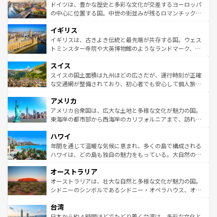
性で訪れる人を魅了する。 なお、新着のスペイン情報は
コ
聖堂、美しいビーチ、そして豊かな自然が、訪れる者を心
ドイツは、豊かな歴史と多彩な文化が交差するヨーロッパ
ンテンツ一覧
を参照してほしい。
から魅了する。また、フランスは美食の国としても知ら
の中心に位置する国。中世の街並みが残るロマンチック街
れ、フランス料理はユネスコ無形文化遺産にも登録されて
道から、未来を先取りするようなモダンな都市まで多様な
イギリス
いる。シャンパンの発祥地であるランス、プロヴァンスの
顔を持つこの国は、どこを歩いても飽きることがない。ベ
香り高いラベンダー畑など、多彩な楽しみ方が可能だ。さ
ルリンの文化的活気、バイエルン州のアルプスの絶景、そ
イギリスは、古きよき伝統と最先端が共存する国。ウェス
らに、パリ以外の地域にも魅力が溢れており、どの街角に
してライン川沿いのワイン畑といった風景は必見。ビール
トミンスター寺院や大英博物館のようなランドマーク、歴
も豊かな歴史と文化が息づいている。パリ以外の個性あふ
とソーセージを味わいながら地元の人と過ごす楽しい時間
史ある大学都市、美しい丘陵地帯や牧歌的な風景など、エ
れる地方に足を運ぶとそれぞれで全く異なる文化を体験で
スイス
は、お酒好きな人にはぜひ体験してほしい。 なお、新着の
リアごとに異なる魅力がある。また、優雅なアフタヌーン
きるだろう。 なお、新着のフランス情報は
コンテンツ一覧
ドイツ情報は
コンテンツ一覧
を参照してほしい。
ティー、ビール好きにはたまらない英国パブ、サッカー観
スイスの国土面積は九州ほどの広さだが、運行時刻が正確
を参照してほしい。
戦など、本場だからこそできる体験も豊富。イギリスを旅
な交通網が整備されており、初心者でも安心して個人旅行
して楽しみつくそう。 なお、新着のイギリス情報は
コンテ
を楽しめる。日本同様に時刻表どおりの旅が可能だ。中世
アメリカ
ンツ一覧
を参照してほしい。
の建物がそのまま残る町や、スイスならではのユニークな
博物館もあり、アルプス観光だけでなく町歩きも満喫する
アメリカ合衆国は、広大な土地と多様な文化が魅力の国。
ことができる。国民の所得が高いため物価も高いが、旅行
東海岸の都市部から西海岸のカリフォルニアまで、訪れる
者向けの交通パス提供のサービスもあり、うまく活用すれ
場所ごとに異なる風景と体験が待っている。ニューヨーク
ハワイ
ば市内交通費無料で観光を楽しむこともできる。 なお、新
のような巨大都市は、観光、ショッピング、エンターテイ
着のスイス情報は
コンテンツ一覧
を参照してほしい。
ンメントが詰まった刺激的なスポットだ。一方、アメリカ
年間を通じて温暖な気候に恵まれ、多くの島で構成される
西部には大自然が広がり、グランドキャニオンやイエロー
ハワイは、どの島も独自の魅力をもっている。大自然の神
ストーン国立公園といった絶景が堪能できる。さらに、南
秘を感じたいなら、火山が生み出した壮大な景観を誇るハ
オーストラリア
部のニューオーリンズでは、音楽と美食が融合した独特の
ワイ島は見逃せない。また、定番の観光地といえばオアフ
文化が魅力。旅行者はアメリカの各地域で異なる魅力を楽
島だが、静かな自然を求めるならマウイ島やカウアイ島が
オーストラリアは、壮大な自然と多様な文化が魅力の国。
しみながら、その多様性と豊かな歴史を感じることができ
おすすめ。エメラルドグリーンに輝く海をはじめ、豊かな
シドニーのシンボルであるシドニー・オペラハウス、オー
るだろう。車でのロードトリップや列車の旅も、アメリカ
文化や歴史が息づいている。「アロハスピリット」と呼ば
ストラリア東海岸北部に広がる大サンゴ礁地帯グレートバ
ならではの贅沢な旅のスタイルだ。 なお、新着のアメリカ
台湾
れるおもてなしの心で訪れる人々を迎えてくれるハワイの
リアリーフや大陸中央部にそびえるウルル（エアーズロッ
情報は
コンテンツ一覧
を参照してほしい。
人々、おいしいローカルフードやハワイアンミュージッ
ク）、タスマニアの美しい原生林やケアンズの熱帯雨林な
日本から約４時間ほどでたどり着く台湾は、多彩な文化と