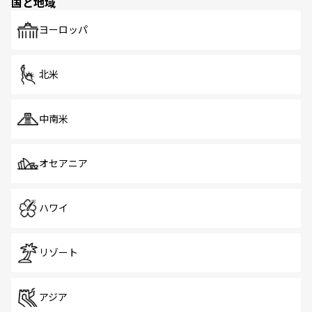
国と地域
発見がある。さらに、治安のよさや充実した公共交通機関
も、旅行者にとっては魅力的なポイント。グルメも豊富
で、ホーカーズは地元の風情を楽しめる外せないスポット
ヨーロッパ
だ。訪れる人を飽きさせないシンガポールで、多様な魅力
を体感しよう。 なお、新着のシンガポール情報は
コンテン
ツ一覧
を参照してほしい。
北米
中南米
オセアニア
ハワイ
リゾート
アジア