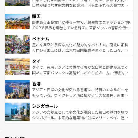
ク、伝統的なフラダンスなど、すべてがハワイの魅力を彩
ど、見どころがたくさん。また、カフェやワイン、オージ
自然が織りなす魅力的な観光地。活気あふれる大都市の台
っている。訪れるたびに新しい発見と感動が待っているハ
ービーフなどの食文化も豊かで、美味しいものであふれて
北やノスタルジックな町並みが人気な九份（ジォウフェ
ワイを、存分に味わってほしい。 なお、新着のハワイ情報
韓国
いる。アクティビティも充実しており、サーフィンやダイ
ン）、静ひつな山岳地帯である台湾東部など、都市の喧騒
は
コンテンツ一覧
を参照してほしい。
ビング、ハイキングなど、アウトドア好きにはたまらな
と山間の静けさが共存しており、訪れる人に新しい発見と
歴史ある王朝文化が残る一方で、最先端のファッションやK
い。オーストラリアの多彩な魅力を存分に味わいつくそ
驚きをもたらしてくれる。また、奥深い台湾の食文化も魅
-POPで世界を席巻している韓国。首都ソウルの宮殿や伝統
う。 なお、新着のオーストラリア情報は
コンテンツ一覧
を
力で、夜市などの屋台グルメから高級料理、ヘルシーで美
家屋が並ぶエリアでは韓国の歴史と文化に浸ることがで
参照してほしい。
ベトナム
容にもいいと評判のスイーツなど、バラエティ豊かな料理
き、地方に足を延ばせば四季折々の自然美を楽しむことが
が味わえる。 なお、新着の台湾情報は
コンテンツ一覧
を参
できる。そして、キムチや焼肉、絶品のストリートフード
豊かな自然と多様な文化が魅力的なベトナム。南北に細長
照してほしい。
まで、さまざまな韓国料理が待っている。夜には、韓国な
く伸びる国土には、広大な田園風景や青々とした山々、世
らではのナイトライフも堪能できる。あたたかいホスピタ
界遺産に登録された壮大な自然景観が点在し、都市部では
タイ
リティに包まれながら、韓国の多彩な魅力を心ゆくまで味
急速な発展と共に伝統が息づく。ハノイの古い町並みやホ
わってみてほしい。 なお、新着の韓国情報は
コンテンツ一
ーチミン市のフランス統治時代の建物も、独特の雰囲気を
タイは、東南アジアに位置する豊かな自然と歴史が息づく
覧
を参照してほしい。
醸し出している。また、バラエティの豊かさとおいしさで
国だ。首都バンコクは高層ビルが立ち並ぶ一方、伝統的な
世界中の食通を魅了してやまないベトナム料理も魅力のひ
寺院や市場がいたるところに点在し、古きよき文化と現代
香港
とつ。フォーやバインミー、ベトナムコーヒーなどは、ぜ
の活気が交差している。北部ではチェンマイなどの山岳地
ひ現地で味わいたい。どの地域を訪れてもあたたかい人々
帯で自然と触れ合い、南部ではプーケットやクラビの美し
アジアと西洋の文化が交わる香港は、特有のエネルギーを
が旅行者を迎えてくれるので、きっと忘れられない旅にな
いビーチでリゾート気分を楽しむことができる。タイ料理
もっている。ヴィクトリア湾に広がる壮大な景色、近未来
るはずだ。 なお、新着のベトナム情報は
コンテンツ一覧
を
は世界的に有名で、屋台から高級レストランまで味覚を刺
的なアートスポット、そして歴史と現代が融合した町並
参照してほしい。
シンガポール
激する。気候は一年中温暖で、どの季節にも異なる楽しみ
み、どこを訪れても感動するはず。観光スポットが密集し
が待っている。親しみやすいタイの人々、仏教を中心とし
ており、効率よく見どころを回れるのも魅力。息をのむよ
アジアの交差点として多文化が融合した独自の魅力を放つ
た文化、そして多様な観光資源が、訪れる旅人を魅了し続
うな絶景から文化的な体験まで、香港を存分に楽しみ尽く
シンガポール。未来的な建築物が並ぶマリーナベイ、歴史
ける。 なお、新着のタイ情報は
コンテンツ一覧
を参照して
そう。 なお、新着の香港情報は
コンテンツ一覧
を参照して
と伝統を感じられるエスニックタウン、多数の緑豊かな公
ほしい。
ほしい。
園や自然保護区など、自然が調和した近代的な景観と文化
の多様性あふれるカラフルな町は、どこを歩いても新しい