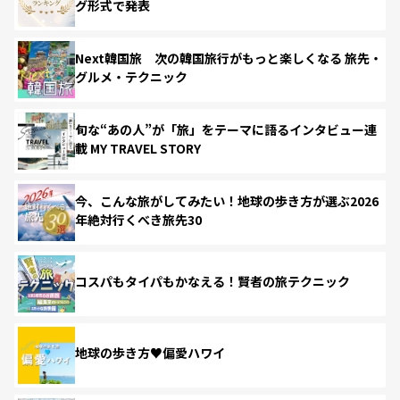
グ形式で発表
Next韓国旅 次の韓国旅行がもっと楽しくなる 旅先・
グルメ・テクニック
旬な“あの人”が「旅」をテーマに語るインタビュー連
載 MY TRAVEL STORY
今、こんな旅がしてみたい！地球の歩き方が選ぶ2026
年絶対行くべき旅先30
コスパもタイパもかなえる！賢者の旅テクニック
地球の歩き方♥偏愛ハワイ