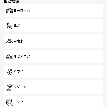
国と地域
発見がある。さらに、治安のよさや充実した公共交通機関
も、旅行者にとっては魅力的なポイント。グルメも豊富
で、ホーカーズは地元の風情を楽しめる外せないスポット
ヨーロッパ
だ。訪れる人を飽きさせないシンガポールで、多様な魅力
を体感しよう。 なお、新着のシンガポール情報は
コンテン
ツ一覧
を参照してほしい。
北米
中南米
オセアニア
ハワイ
リゾート
アジア