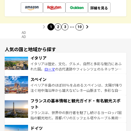
詳細を見る
…
1
2
3
10
AD
AD
人気の国と地域から探す
イタリア
イタリアは歴史、文化、グルメ、自然と多彩な魅力にあふ
れた国。
ローマ
の古代遺跡やフィレンツェのルネッサンス
美術、ヴェネツィアの運河など、歴史あるスポットはもち
スペイン
ろん、トスカーナの美しい田園風景やアマルフィ海岸の絶
景など、自然景観も見逃せない。観光の合間には、本場の
イベリア半島のほぼ80％を占めるスペインは、太陽が降り
ピザやパスタなど、絶品のイタリア料理を堪能することも
注ぐ地中海沿岸から雄大なピレネー山脈まで、多彩な自然
できる。朝目覚めてから夜眠るまで、すべての瞬間を楽し
と文化が詰まったヨーロッパ屈指の旅行先だ。多様な地域
フランスの基本情報と観光ガイド・有名観光スポ
ませてくれるイタリアで、忘れられない旅をしてみよう！
文化が根付くこの国では、情熱的なフラメンコ、熱気あふ
なお、新着のイタリア情報は
コンテンツ一覧
を参照してほ
れる闘牛、そして美味しいタパスが生活の一部となってい
ット
しい。
る。首都マドリードの洗練された雰囲気や、バルセロナの
フランスは、世界中の旅行者を魅了し続けるヨーロッパ屈
アートに溢れた街角から、地方では古代ローマ遺跡や中世
指の観光地だ。首都パリのエッフェル塔やルーブル美術館
の城塞都市、穏やかなビーチリゾートまで多彩な表情を見
といった象徴的なスポットから、田舎町の古風な美しさま
せる。地方によって風土や気候が異なるスペインはその個
ドイツ
で、幅広い魅力が詰まっている。華麗な宮殿、歴史的な大