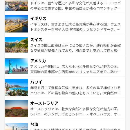
性で訪れる人を魅了する。 なお、新着のスペイン情報は
コ
聖堂、美しいビーチ、そして豊かな自然が、訪れる者を心
ドイツは、豊かな歴史と多彩な文化が交差するヨーロッパ
ンテンツ一覧
を参照してほしい。
から魅了する。また、フランスは美食の国としても知ら
の中心に位置する国。中世の街並みが残るロマンチック街
れ、フランス料理はユネスコ無形文化遺産にも登録されて
道から、未来を先取りするようなモダンな都市まで多様な
イギリス
いる。シャンパンの発祥地であるランス、プロヴァンスの
顔を持つこの国は、どこを歩いても飽きることがない。ベ
香り高いラベンダー畑など、多彩な楽しみ方が可能だ。さ
ルリンの文化的活気、バイエルン州のアルプスの絶景、そ
イギリスは、古きよき伝統と最先端が共存する国。ウェス
らに、パリ以外の地域にも魅力が溢れており、どの街角に
してライン川沿いのワイン畑といった風景は必見。ビール
トミンスター寺院や大英博物館のようなランドマーク、歴
も豊かな歴史と文化が息づいている。パリ以外の個性あふ
とソーセージを味わいながら地元の人と過ごす楽しい時間
史ある大学都市、美しい丘陵地帯や牧歌的な風景など、エ
れる地方に足を運ぶとそれぞれで全く異なる文化を体験で
スイス
は、お酒好きな人にはぜひ体験してほしい。 なお、新着の
リアごとに異なる魅力がある。また、優雅なアフタヌーン
きるだろう。 なお、新着のフランス情報は
コンテンツ一覧
ドイツ情報は
コンテンツ一覧
を参照してほしい。
ティー、ビール好きにはたまらない英国パブ、サッカー観
スイスの国土面積は九州ほどの広さだが、運行時刻が正確
を参照してほしい。
戦など、本場だからこそできる体験も豊富。イギリスを旅
な交通網が整備されており、初心者でも安心して個人旅行
して楽しみつくそう。 なお、新着のイギリス情報は
コンテ
を楽しめる。日本同様に時刻表どおりの旅が可能だ。中世
アメリカ
ンツ一覧
を参照してほしい。
の建物がそのまま残る町や、スイスならではのユニークな
博物館もあり、アルプス観光だけでなく町歩きも満喫する
アメリカ合衆国は、広大な土地と多様な文化が魅力の国。
ことができる。国民の所得が高いため物価も高いが、旅行
東海岸の都市部から西海岸のカリフォルニアまで、訪れる
者向けの交通パス提供のサービスもあり、うまく活用すれ
場所ごとに異なる風景と体験が待っている。ニューヨーク
ハワイ
ば市内交通費無料で観光を楽しむこともできる。 なお、新
のような巨大都市は、観光、ショッピング、エンターテイ
着のスイス情報は
コンテンツ一覧
を参照してほしい。
ンメントが詰まった刺激的なスポットだ。一方、アメリカ
年間を通じて温暖な気候に恵まれ、多くの島で構成される
西部には大自然が広がり、グランドキャニオンやイエロー
ハワイは、どの島も独自の魅力をもっている。大自然の神
ストーン国立公園といった絶景が堪能できる。さらに、南
秘を感じたいなら、火山が生み出した壮大な景観を誇るハ
オーストラリア
部のニューオーリンズでは、音楽と美食が融合した独特の
ワイ島は見逃せない。また、定番の観光地といえばオアフ
文化が魅力。旅行者はアメリカの各地域で異なる魅力を楽
島だが、静かな自然を求めるならマウイ島やカウアイ島が
オーストラリアは、壮大な自然と多様な文化が魅力の国。
しみながら、その多様性と豊かな歴史を感じることができ
おすすめ。エメラルドグリーンに輝く海をはじめ、豊かな
シドニーのシンボルであるシドニー・オペラハウス、オー
るだろう。車でのロードトリップや列車の旅も、アメリカ
文化や歴史が息づいている。「アロハスピリット」と呼ば
ストラリア東海岸北部に広がる大サンゴ礁地帯グレートバ
ならではの贅沢な旅のスタイルだ。 なお、新着のアメリカ
台湾
れるおもてなしの心で訪れる人々を迎えてくれるハワイの
リアリーフや大陸中央部にそびえるウルル（エアーズロッ
情報は
コンテンツ一覧
を参照してほしい。
人々、おいしいローカルフードやハワイアンミュージッ
ク）、タスマニアの美しい原生林やケアンズの熱帯雨林な
日本から約４時間ほどでたどり着く台湾は、多彩な文化と