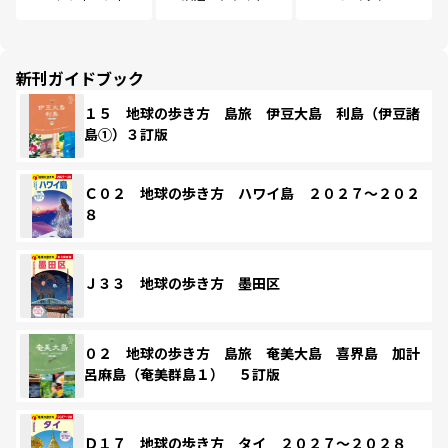
新刊ガイドブック
１５ 地球の歩き方 島旅 伊豆大島 利島（伊豆諸
島①）３訂版
Ｃ０２ 地球の歩き方 ハワイ島 ２０２７～２０２
８
Ｊ３３ 地球の歩き方 墨田区
０２ 地球の歩き方 島旅 奄美大島 喜界島 加計
呂麻島（奄美群島１） ５訂版
Ｄ１７ 地球の歩き方 タイ ２０２７～２０２８