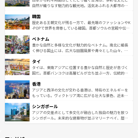
ク、伝統的なフラダンスなど、すべてがハワイの魅力を彩
ど、見どころがたくさん。また、カフェやワイン、オージ
自然が織りなす魅力的な観光地。活気あふれる大都市の台
っている。訪れるたびに新しい発見と感動が待っているハ
ービーフなどの食文化も豊かで、美味しいものであふれて
北やノスタルジックな町並みが人気な九份（ジォウフェ
ワイを、存分に味わってほしい。 なお、新着のハワイ情報
韓国
いる。アクティビティも充実しており、サーフィンやダイ
ン）、静ひつな山岳地帯である台湾東部など、都市の喧騒
は
コンテンツ一覧
を参照してほしい。
ビング、ハイキングなど、アウトドア好きにはたまらな
と山間の静けさが共存しており、訪れる人に新しい発見と
歴史ある王朝文化が残る一方で、最先端のファッションやK
い。オーストラリアの多彩な魅力を存分に味わいつくそ
驚きをもたらしてくれる。また、奥深い台湾の食文化も魅
-POPで世界を席巻している韓国。首都ソウルの宮殿や伝統
う。 なお、新着のオーストラリア情報は
コンテンツ一覧
を
力で、夜市などの屋台グルメから高級料理、ヘルシーで美
家屋が並ぶエリアでは韓国の歴史と文化に浸ることがで
参照してほしい。
ベトナム
容にもいいと評判のスイーツなど、バラエティ豊かな料理
き、地方に足を延ばせば四季折々の自然美を楽しむことが
が味わえる。 なお、新着の台湾情報は
コンテンツ一覧
を参
できる。そして、キムチや焼肉、絶品のストリートフード
豊かな自然と多様な文化が魅力的なベトナム。南北に細長
照してほしい。
まで、さまざまな韓国料理が待っている。夜には、韓国な
く伸びる国土には、広大な田園風景や青々とした山々、世
らではのナイトライフも堪能できる。あたたかいホスピタ
界遺産に登録された壮大な自然景観が点在し、都市部では
タイ
リティに包まれながら、韓国の多彩な魅力を心ゆくまで味
急速な発展と共に伝統が息づく。ハノイの古い町並みやホ
わってみてほしい。 なお、新着の韓国情報は
コンテンツ一
ーチミン市のフランス統治時代の建物も、独特の雰囲気を
タイは、東南アジアに位置する豊かな自然と歴史が息づく
覧
を参照してほしい。
醸し出している。また、バラエティの豊かさとおいしさで
国だ。首都バンコクは高層ビルが立ち並ぶ一方、伝統的な
世界中の食通を魅了してやまないベトナム料理も魅力のひ
寺院や市場がいたるところに点在し、古きよき文化と現代
香港
とつ。フォーやバインミー、ベトナムコーヒーなどは、ぜ
の活気が交差している。北部ではチェンマイなどの山岳地
ひ現地で味わいたい。どの地域を訪れてもあたたかい人々
帯で自然と触れ合い、南部ではプーケットやクラビの美し
アジアと西洋の文化が交わる香港は、特有のエネルギーを
が旅行者を迎えてくれるので、きっと忘れられない旅にな
いビーチでリゾート気分を楽しむことができる。タイ料理
もっている。ヴィクトリア湾に広がる壮大な景色、近未来
るはずだ。 なお、新着のベトナム情報は
コンテンツ一覧
を
は世界的に有名で、屋台から高級レストランまで味覚を刺
的なアートスポット、そして歴史と現代が融合した町並
参照してほしい。
シンガポール
激する。気候は一年中温暖で、どの季節にも異なる楽しみ
み、どこを訪れても感動するはず。観光スポットが密集し
が待っている。親しみやすいタイの人々、仏教を中心とし
ており、効率よく見どころを回れるのも魅力。息をのむよ
アジアの交差点として多文化が融合した独自の魅力を放つ
た文化、そして多様な観光資源が、訪れる旅人を魅了し続
うな絶景から文化的な体験まで、香港を存分に楽しみ尽く
シンガポール。未来的な建築物が並ぶマリーナベイ、歴史
ける。 なお、新着のタイ情報は
コンテンツ一覧
を参照して
そう。 なお、新着の香港情報は
コンテンツ一覧
を参照して
と伝統を感じられるエスニックタウン、多数の緑豊かな公
ほしい。
ほしい。
園や自然保護区など、自然が調和した近代的な景観と文化
の多様性あふれるカラフルな町は、どこを歩いても新しい