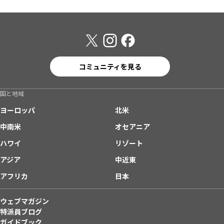
コミュニティを見る
国と地域
ヨーロッパ
北米
中南米
オセアニア
ハワイ
リゾート
アジア
中近東
アフリカ
日本
ウェブマガジン
特派員ブログ
ガイドブック