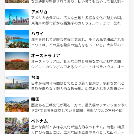
を参照してほしい。
戦など、本場だからこそできる体験も豊富。イギリスを旅
な交通網が整備されており、初心者でも安心して個人旅行
して楽しみつくそう。 なお、新着のイギリス情報は
コンテ
を楽しめる。日本同様に時刻表どおりの旅が可能だ。中世
アメリカ
ンツ一覧
を参照してほしい。
の建物がそのまま残る町や、スイスならではのユニークな
博物館もあり、アルプス観光だけでなく町歩きも満喫する
アメリカ合衆国は、広大な土地と多様な文化が魅力の国。
ことができる。国民の所得が高いため物価も高いが、旅行
東海岸の都市部から西海岸のカリフォルニアまで、訪れる
者向けの交通パス提供のサービスもあり、うまく活用すれ
場所ごとに異なる風景と体験が待っている。ニューヨーク
ハワイ
ば市内交通費無料で観光を楽しむこともできる。 なお、新
のような巨大都市は、観光、ショッピング、エンターテイ
着のスイス情報は
コンテンツ一覧
を参照してほしい。
ンメントが詰まった刺激的なスポットだ。一方、アメリカ
年間を通じて温暖な気候に恵まれ、多くの島で構成される
西部には大自然が広がり、グランドキャニオンやイエロー
ハワイは、どの島も独自の魅力をもっている。大自然の神
ストーン国立公園といった絶景が堪能できる。さらに、南
秘を感じたいなら、火山が生み出した壮大な景観を誇るハ
オーストラリア
部のニューオーリンズでは、音楽と美食が融合した独特の
ワイ島は見逃せない。また、定番の観光地といえばオアフ
文化が魅力。旅行者はアメリカの各地域で異なる魅力を楽
島だが、静かな自然を求めるならマウイ島やカウアイ島が
オーストラリアは、壮大な自然と多様な文化が魅力の国。
しみながら、その多様性と豊かな歴史を感じることができ
おすすめ。エメラルドグリーンに輝く海をはじめ、豊かな
シドニーのシンボルであるシドニー・オペラハウス、オー
るだろう。車でのロードトリップや列車の旅も、アメリカ
文化や歴史が息づいている。「アロハスピリット」と呼ば
ストラリア東海岸北部に広がる大サンゴ礁地帯グレートバ
ならではの贅沢な旅のスタイルだ。 なお、新着のアメリカ
台湾
れるおもてなしの心で訪れる人々を迎えてくれるハワイの
リアリーフや大陸中央部にそびえるウルル（エアーズロッ
情報は
コンテンツ一覧
を参照してほしい。
人々、おいしいローカルフードやハワイアンミュージッ
ク）、タスマニアの美しい原生林やケアンズの熱帯雨林な
日本から約４時間ほどでたどり着く台湾は、多彩な文化と
ク、伝統的なフラダンスなど、すべてがハワイの魅力を彩
ど、見どころがたくさん。また、カフェやワイン、オージ
自然が織りなす魅力的な観光地。活気あふれる大都市の台
っている。訪れるたびに新しい発見と感動が待っているハ
ービーフなどの食文化も豊かで、美味しいものであふれて
北やノスタルジックな町並みが人気な九份（ジォウフェ
ワイを、存分に味わってほしい。 なお、新着のハワイ情報
韓国
いる。アクティビティも充実しており、サーフィンやダイ
ン）、静ひつな山岳地帯である台湾東部など、都市の喧騒
は
コンテンツ一覧
を参照してほしい。
ビング、ハイキングなど、アウトドア好きにはたまらな
と山間の静けさが共存しており、訪れる人に新しい発見と
歴史ある王朝文化が残る一方で、最先端のファッションやK
い。オーストラリアの多彩な魅力を存分に味わいつくそ
驚きをもたらしてくれる。また、奥深い台湾の食文化も魅
-POPで世界を席巻している韓国。首都ソウルの宮殿や伝統
う。 なお、新着のオーストラリア情報は
コンテンツ一覧
を
力で、夜市などの屋台グルメから高級料理、ヘルシーで美
家屋が並ぶエリアでは韓国の歴史と文化に浸ることがで
参照してほしい。
ベトナム
容にもいいと評判のスイーツなど、バラエティ豊かな料理
き、地方に足を延ばせば四季折々の自然美を楽しむことが
が味わえる。 なお、新着の台湾情報は
コンテンツ一覧
を参
できる。そして、キムチや焼肉、絶品のストリートフード
豊かな自然と多様な文化が魅力的なベトナム。南北に細長
照してほしい。
まで、さまざまな韓国料理が待っている。夜には、韓国な
く伸びる国土には、広大な田園風景や青々とした山々、世