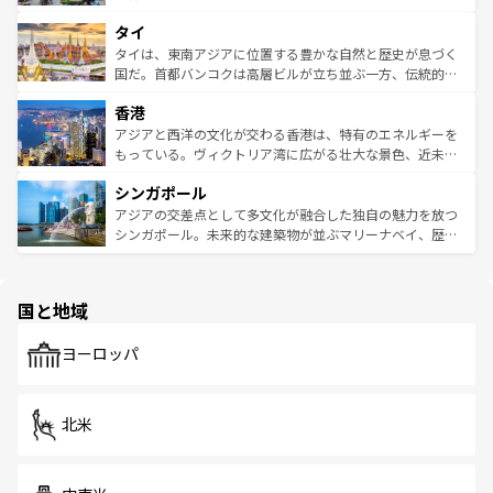
らではのナイトライフも堪能できる。あたたかいホスピタ
界遺産に登録された壮大な自然景観が点在し、都市部では
タイ
リティに包まれながら、韓国の多彩な魅力を心ゆくまで味
急速な発展と共に伝統が息づく。ハノイの古い町並みやホ
わってみてほしい。 なお、新着の韓国情報は
コンテンツ一
ーチミン市のフランス統治時代の建物も、独特の雰囲気を
タイは、東南アジアに位置する豊かな自然と歴史が息づく
覧
を参照してほしい。
醸し出している。また、バラエティの豊かさとおいしさで
国だ。首都バンコクは高層ビルが立ち並ぶ一方、伝統的な
世界中の食通を魅了してやまないベトナム料理も魅力のひ
寺院や市場がいたるところに点在し、古きよき文化と現代
香港
とつ。フォーやバインミー、ベトナムコーヒーなどは、ぜ
の活気が交差している。北部ではチェンマイなどの山岳地
ひ現地で味わいたい。どの地域を訪れてもあたたかい人々
帯で自然と触れ合い、南部ではプーケットやクラビの美し
アジアと西洋の文化が交わる香港は、特有のエネルギーを
が旅行者を迎えてくれるので、きっと忘れられない旅にな
いビーチでリゾート気分を楽しむことができる。タイ料理
もっている。ヴィクトリア湾に広がる壮大な景色、近未来
るはずだ。 なお、新着のベトナム情報は
コンテンツ一覧
を
は世界的に有名で、屋台から高級レストランまで味覚を刺
的なアートスポット、そして歴史と現代が融合した町並
参照してほしい。
シンガポール
激する。気候は一年中温暖で、どの季節にも異なる楽しみ
み、どこを訪れても感動するはず。観光スポットが密集し
が待っている。親しみやすいタイの人々、仏教を中心とし
ており、効率よく見どころを回れるのも魅力。息をのむよ
アジアの交差点として多文化が融合した独自の魅力を放つ
た文化、そして多様な観光資源が、訪れる旅人を魅了し続
うな絶景から文化的な体験まで、香港を存分に楽しみ尽く
シンガポール。未来的な建築物が並ぶマリーナベイ、歴史
ける。 なお、新着のタイ情報は
コンテンツ一覧
を参照して
そう。 なお、新着の香港情報は
コンテンツ一覧
を参照して
と伝統を感じられるエスニックタウン、多数の緑豊かな公
ほしい。
ほしい。
園や自然保護区など、自然が調和した近代的な景観と文化
の多様性あふれるカラフルな町は、どこを歩いても新しい
国と地域
発見がある。さらに、治安のよさや充実した公共交通機関
も、旅行者にとっては魅力的なポイント。グルメも豊富
で、ホーカーズは地元の風情を楽しめる外せないスポット
ヨーロッパ
だ。訪れる人を飽きさせないシンガポールで、多様な魅力
を体感しよう。 なお、新着のシンガポール情報は
コンテン
ツ一覧
を参照してほしい。
北米