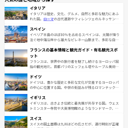
イタリア
イタリアは歴史、文化、グルメ、自然と多彩な魅力にあふ
れた国。
ローマ
の古代遺跡やフィレンツェのルネッサンス
美術、ヴェネツィアの運河など、歴史あるスポットはもち
スペイン
ろん、トスカーナの美しい田園風景やアマルフィ海岸の絶
景など、自然景観も見逃せない。観光の合間には、本場の
イベリア半島のほぼ80％を占めるスペインは、太陽が降り
ピザやパスタなど、絶品のイタリア料理を堪能することも
注ぐ地中海沿岸から雄大なピレネー山脈まで、多彩な自然
できる。朝目覚めてから夜眠るまで、すべての瞬間を楽し
と文化が詰まったヨーロッパ屈指の旅行先だ。多様な地域
フランスの基本情報と観光ガイド・有名観光スポ
ませてくれるイタリアで、忘れられない旅をしてみよう！
文化が根付くこの国では、情熱的なフラメンコ、熱気あふ
なお、新着のイタリア情報は
コンテンツ一覧
を参照してほ
れる闘牛、そして美味しいタパスが生活の一部となってい
ット
しい。
る。首都マドリードの洗練された雰囲気や、バルセロナの
フランスは、世界中の旅行者を魅了し続けるヨーロッパ屈
アートに溢れた街角から、地方では古代ローマ遺跡や中世
指の観光地だ。首都パリのエッフェル塔やルーブル美術館
の城塞都市、穏やかなビーチリゾートまで多彩な表情を見
といった象徴的なスポットから、田舎町の古風な美しさま
せる。地方によって風土や気候が異なるスペインはその個
ドイツ
で、幅広い魅力が詰まっている。華麗な宮殿、歴史的な大
性で訪れる人を魅了する。 なお、新着のスペイン情報は
コ
聖堂、美しいビーチ、そして豊かな自然が、訪れる者を心
ドイツは、豊かな歴史と多彩な文化が交差するヨーロッパ
ンテンツ一覧
を参照してほしい。
から魅了する。また、フランスは美食の国としても知ら
の中心に位置する国。中世の街並みが残るロマンチック街
れ、フランス料理はユネスコ無形文化遺産にも登録されて
道から、未来を先取りするようなモダンな都市まで多様な
イギリス
いる。シャンパンの発祥地であるランス、プロヴァンスの
顔を持つこの国は、どこを歩いても飽きることがない。ベ
香り高いラベンダー畑など、多彩な楽しみ方が可能だ。さ
ルリンの文化的活気、バイエルン州のアルプスの絶景、そ
イギリスは、古きよき伝統と最先端が共存する国。ウェス
らに、パリ以外の地域にも魅力が溢れており、どの街角に
してライン川沿いのワイン畑といった風景は必見。ビール
トミンスター寺院や大英博物館のようなランドマーク、歴
も豊かな歴史と文化が息づいている。パリ以外の個性あふ
とソーセージを味わいながら地元の人と過ごす楽しい時間
史ある大学都市、美しい丘陵地帯や牧歌的な風景など、エ
れる地方に足を運ぶとそれぞれで全く異なる文化を体験で
スイス
は、お酒好きな人にはぜひ体験してほしい。 なお、新着の
リアごとに異なる魅力がある。また、優雅なアフタヌーン
きるだろう。 なお、新着のフランス情報は
コンテンツ一覧
ドイツ情報は
コンテンツ一覧
を参照してほしい。
ティー、ビール好きにはたまらない英国パブ、サッカー観
スイスの国土面積は九州ほどの広さだが、運行時刻が正確