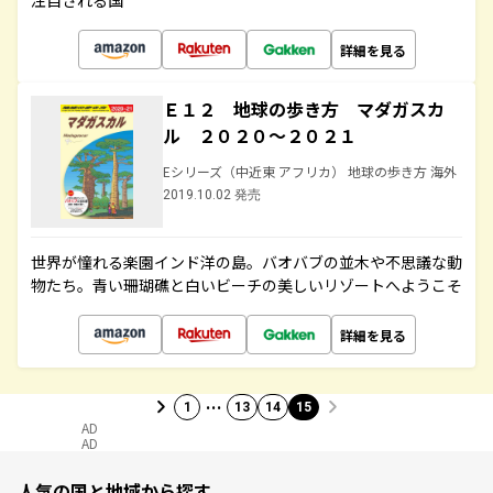
注目される国
詳細を見る
Ｅ１２ 地球の歩き方 マダガスカ
ル ２０２０～２０２１
Eシリーズ（中近東 アフリカ） 地球の歩き方 海外
2019.10.02 発売
世界が憧れる楽園インド洋の島。バオバブの並木や不思議な動
物たち。青い珊瑚礁と白いビーチの美しいリゾートへようこそ
詳細を見る
…
1
13
14
15
AD
AD
人気の国と地域から探す