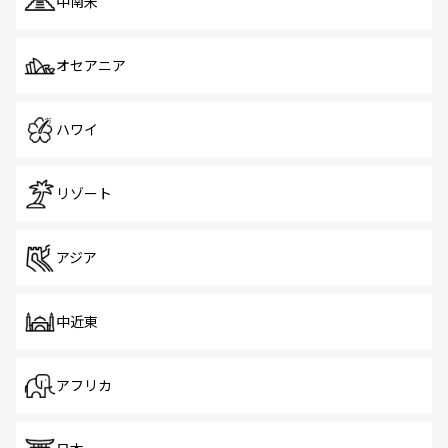
中南米
オセアニア
ハワイ
リゾート
アジア
中近東
アフリカ