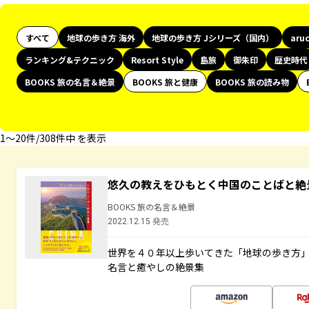
すべて
地球の歩き方 海外
地球の歩き方 Jシリーズ（国内）
aru
ランキング&テクニック
Resort Style
島旅
御朱印
歴史時代
BOOKS 旅の名言＆絶景
BOOKS 旅と健康
BOOKS 旅の読み物
1〜20件/308件中 を表示
悠久の教えをひもとく中国のことばと絶
BOOKS 旅の名言＆絶景
2022.12.15 発売
世界を４０年以上歩いてきた「地球の歩き方
名言と癒やしの絶景集