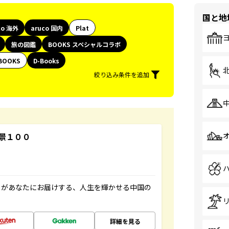
国と地
co 海外
aruco 国内
Plat
旅の図鑑
BOOKS スペシャルコラボ
BOOKS
D-Books
絞り込み条件を追加
景１００
」があなたにお届けする、人生を輝かせる中国の
詳細を見る