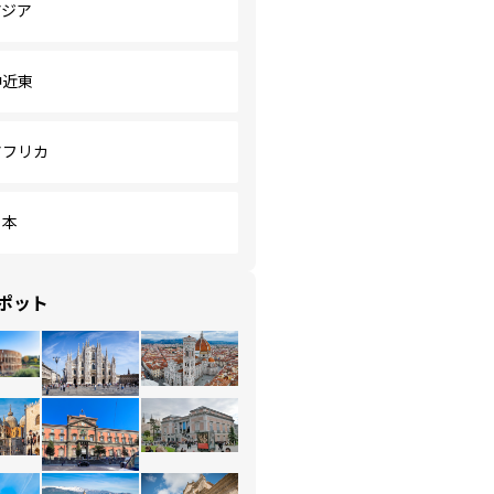
アジア
中近東
アフリカ
日本
ポット