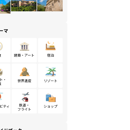
ーマ
食
建築・アート
宿泊
ト・
世界遺産
リゾート
戦
鉄道・
ビティ
ショップ
フライト