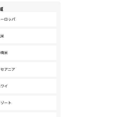
域
ヨーロッパ
北米
中南米
オセアニア
ハワイ
リゾート