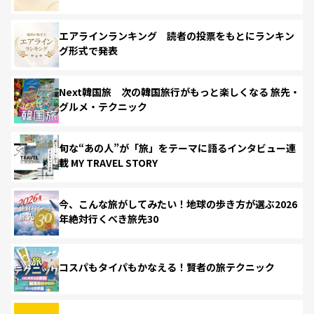
エアラインランキング 読者の投票をもとにランキン
グ形式で発表
Next韓国旅 次の韓国旅行がもっと楽しくなる 旅先・
グルメ・テクニック
旬な“あの人”が「旅」をテーマに語るインタビュー連
載 MY TRAVEL STORY
今、こんな旅がしてみたい！地球の歩き方が選ぶ2026
年絶対行くべき旅先30
コスパもタイパもかなえる！賢者の旅テクニック