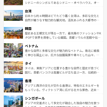
しみながら、その多様性と豊かな歴史を感じることができ
おすすめ。エメラルドグリーンに輝く海をはじめ、豊かな
シドニーのシンボルであるシドニー・オペラハウス、オー
るだろう。車でのロードトリップや列車の旅も、アメリカ
文化や歴史が息づいている。「アロハスピリット」と呼ば
ストラリア東海岸北部に広がる大サンゴ礁地帯グレートバ
ならではの贅沢な旅のスタイルだ。 なお、新着のアメリカ
台湾
れるおもてなしの心で訪れる人々を迎えてくれるハワイの
リアリーフや大陸中央部にそびえるウルル（エアーズロッ
情報は
コンテンツ一覧
を参照してほしい。
人々、おいしいローカルフードやハワイアンミュージッ
ク）、タスマニアの美しい原生林やケアンズの熱帯雨林な
日本から約４時間ほどでたどり着く台湾は、多彩な文化と
ク、伝統的なフラダンスなど、すべてがハワイの魅力を彩
ど、見どころがたくさん。また、カフェやワイン、オージ
自然が織りなす魅力的な観光地。活気あふれる大都市の台
っている。訪れるたびに新しい発見と感動が待っているハ
ービーフなどの食文化も豊かで、美味しいものであふれて
北やノスタルジックな町並みが人気な九份（ジォウフェ
ワイを、存分に味わってほしい。 なお、新着のハワイ情報
韓国
いる。アクティビティも充実しており、サーフィンやダイ
ン）、静ひつな山岳地帯である台湾東部など、都市の喧騒
は
コンテンツ一覧
を参照してほしい。
ビング、ハイキングなど、アウトドア好きにはたまらな
と山間の静けさが共存しており、訪れる人に新しい発見と
歴史ある王朝文化が残る一方で、最先端のファッションやK
い。オーストラリアの多彩な魅力を存分に味わいつくそ
驚きをもたらしてくれる。また、奥深い台湾の食文化も魅
-POPで世界を席巻している韓国。首都ソウルの宮殿や伝統
う。 なお、新着のオーストラリア情報は
コンテンツ一覧
を
力で、夜市などの屋台グルメから高級料理、ヘルシーで美
家屋が並ぶエリアでは韓国の歴史と文化に浸ることがで
参照してほしい。
ベトナム
容にもいいと評判のスイーツなど、バラエティ豊かな料理
き、地方に足を延ばせば四季折々の自然美を楽しむことが
が味わえる。 なお、新着の台湾情報は
コンテンツ一覧
を参
できる。そして、キムチや焼肉、絶品のストリートフード
豊かな自然と多様な文化が魅力的なベトナム。南北に細長
照してほしい。
まで、さまざまな韓国料理が待っている。夜には、韓国な
く伸びる国土には、広大な田園風景や青々とした山々、世
らではのナイトライフも堪能できる。あたたかいホスピタ
界遺産に登録された壮大な自然景観が点在し、都市部では
タイ
リティに包まれながら、韓国の多彩な魅力を心ゆくまで味
急速な発展と共に伝統が息づく。ハノイの古い町並みやホ
わってみてほしい。 なお、新着の韓国情報は
コンテンツ一
ーチミン市のフランス統治時代の建物も、独特の雰囲気を
タイは、東南アジアに位置する豊かな自然と歴史が息づく
覧
を参照してほしい。
醸し出している。また、バラエティの豊かさとおいしさで
国だ。首都バンコクは高層ビルが立ち並ぶ一方、伝統的な
世界中の食通を魅了してやまないベトナム料理も魅力のひ
寺院や市場がいたるところに点在し、古きよき文化と現代
香港
とつ。フォーやバインミー、ベトナムコーヒーなどは、ぜ
の活気が交差している。北部ではチェンマイなどの山岳地
ひ現地で味わいたい。どの地域を訪れてもあたたかい人々
帯で自然と触れ合い、南部ではプーケットやクラビの美し
アジアと西洋の文化が交わる香港は、特有のエネルギーを
が旅行者を迎えてくれるので、きっと忘れられない旅にな
いビーチでリゾート気分を楽しむことができる。タイ料理
もっている。ヴィクトリア湾に広がる壮大な景色、近未来
るはずだ。 なお、新着のベトナム情報は
コンテンツ一覧
を
は世界的に有名で、屋台から高級レストランまで味覚を刺
的なアートスポット、そして歴史と現代が融合した町並
参照してほしい。
シンガポール
激する。気候は一年中温暖で、どの季節にも異なる楽しみ
み、どこを訪れても感動するはず。観光スポットが密集し
が待っている。親しみやすいタイの人々、仏教を中心とし
ており、効率よく見どころを回れるのも魅力。息をのむよ
アジアの交差点として多文化が融合した独自の魅力を放つ
た文化、そして多様な観光資源が、訪れる旅人を魅了し続
うな絶景から文化的な体験まで、香港を存分に楽しみ尽く