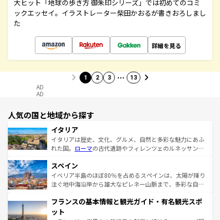
大ヒット「地球の歩き方 御朱印シリーズ」では初めてのコミ
ックエッセイ。イラストレーター柴田かおるが書きおろしまし
た
詳細を見る
…
1
2
3
13
AD
AD
人気の国と地域から探す
イタリア
イタリアは歴史、文化、グルメ、自然と多彩な魅力にあふ
れた国。
ローマ
の古代遺跡やフィレンツェのルネッサンス
美術、ヴェネツィアの運河など、歴史あるスポットはもち
スペイン
ろん、トスカーナの美しい田園風景やアマルフィ海岸の絶
景など、自然景観も見逃せない。観光の合間には、本場の
イベリア半島のほぼ80％を占めるスペインは、太陽が降り
ピザやパスタなど、絶品のイタリア料理を堪能することも
注ぐ地中海沿岸から雄大なピレネー山脈まで、多彩な自然
できる。朝目覚めてから夜眠るまで、すべての瞬間を楽し
と文化が詰まったヨーロッパ屈指の旅行先だ。多様な地域
フランスの基本情報と観光ガイド・有名観光スポ
ませてくれるイタリアで、忘れられない旅をしてみよう！
文化が根付くこの国では、情熱的なフラメンコ、熱気あふ
なお、新着のイタリア情報は
コンテンツ一覧
を参照してほ
れる闘牛、そして美味しいタパスが生活の一部となってい
ット
しい。
る。首都マドリードの洗練された雰囲気や、バルセロナの