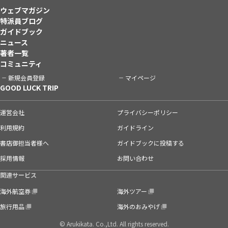
ウェブマガジン
特派員ブログ
ガイドブック
ニュース
著者一覧
コミュニティ
新規会員登録
マイページ
GOOD LUCK TRIP
運営会社
プライバシーポリシー
利用規約
ガイドライン
書店御担当者様へ
ガイドブックに投稿する
採用情報
お問い合わせ
関連サービス
海外航空券
海外ツアー
旅行用品
海外のおみやげ
© Arukikata. Co.,Ltd. All rights reserved.