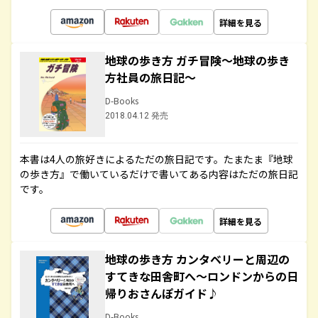
詳細を見る
地球の歩き方 ガチ冒険～地球の歩き
方社員の旅日記～
D-Books
2018.04.12 発売
本書は4人の旅好きによるただの旅日記です。たまたま『地球
の歩き方』で働いているだけで書いてある内容はただの旅日記
です。
詳細を見る
地球の歩き方 カンタベリーと周辺の
すてきな田舎町へ～ロンドンからの日
帰りおさんぽガイド♪
D-Books