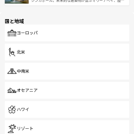
シンガポール。未来的な建築物が並ぶマリーナベイ、歴史
ける。 なお、新着のタイ情報は
コンテンツ一覧
を参照して
そう。 なお、新着の香港情報は
コンテンツ一覧
を参照して
と伝統を感じられるエスニックタウン、多数の緑豊かな公
ほしい。
ほしい。
園や自然保護区など、自然が調和した近代的な景観と文化
の多様性あふれるカラフルな町は、どこを歩いても新しい
国と地域
発見がある。さらに、治安のよさや充実した公共交通機関
も、旅行者にとっては魅力的なポイント。グルメも豊富
で、ホーカーズは地元の風情を楽しめる外せないスポット
ヨーロッパ
だ。訪れる人を飽きさせないシンガポールで、多様な魅力
を体感しよう。 なお、新着のシンガポール情報は
コンテン
ツ一覧
を参照してほしい。
北米
中南米
オセアニア
ハワイ
リゾート