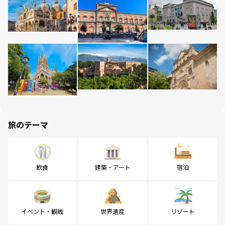
旅のテーマ
飲食
建築・アート
宿泊
イベント・観戦
世界遺産
リゾート