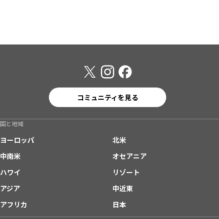
コミュニティを見る
国と地域
ヨーロッパ
北米
中南米
オセアニア
ハワイ
リゾート
アジア
中近東
アフリカ
日本