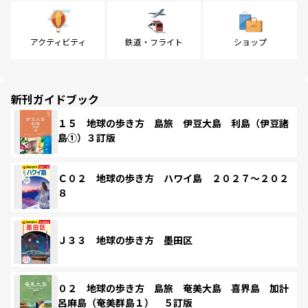
アクティビティ
鉄道・フライト
ショップ
新刊ガイドブック
１５ 地球の歩き方 島旅 伊豆大島 利島（伊豆諸
島①）３訂版
Ｃ０２ 地球の歩き方 ハワイ島 ２０２７～２０２
８
Ｊ３３ 地球の歩き方 墨田区
０２ 地球の歩き方 島旅 奄美大島 喜界島 加計
呂麻島（奄美群島１） ５訂版