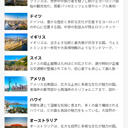
フランスは、世界中の旅行者を魅了し続けるヨーロッパ屈
アートに溢れた街角から、地方では古代ローマ遺跡や中世
指の観光地だ。首都パリのエッフェル塔やルーブル美術館
の城塞都市、穏やかなビーチリゾートまで多彩な表情を見
といった象徴的なスポットから、田舎町の古風な美しさま
せる。地方によって風土や気候が異なるスペインはその個
ドイツ
で、幅広い魅力が詰まっている。華麗な宮殿、歴史的な大
性で訪れる人を魅了する。 なお、新着のスペイン情報は
コ
聖堂、美しいビーチ、そして豊かな自然が、訪れる者を心
ドイツは、豊かな歴史と多彩な文化が交差するヨーロッパ
ンテンツ一覧
を参照してほしい。
から魅了する。また、フランスは美食の国としても知ら
の中心に位置する国。中世の街並みが残るロマンチック街
れ、フランス料理はユネスコ無形文化遺産にも登録されて
道から、未来を先取りするようなモダンな都市まで多様な
イギリス
いる。シャンパンの発祥地であるランス、プロヴァンスの
顔を持つこの国は、どこを歩いても飽きることがない。ベ
香り高いラベンダー畑など、多彩な楽しみ方が可能だ。さ
ルリンの文化的活気、バイエルン州のアルプスの絶景、そ
イギリスは、古きよき伝統と最先端が共存する国。ウェス
らに、パリ以外の地域にも魅力が溢れており、どの街角に
してライン川沿いのワイン畑といった風景は必見。ビール
トミンスター寺院や大英博物館のようなランドマーク、歴
も豊かな歴史と文化が息づいている。パリ以外の個性あふ
とソーセージを味わいながら地元の人と過ごす楽しい時間
史ある大学都市、美しい丘陵地帯や牧歌的な風景など、エ
れる地方に足を運ぶとそれぞれで全く異なる文化を体験で
スイス
は、お酒好きな人にはぜひ体験してほしい。 なお、新着の
リアごとに異なる魅力がある。また、優雅なアフタヌーン
きるだろう。 なお、新着のフランス情報は
コンテンツ一覧
ドイツ情報は
コンテンツ一覧
を参照してほしい。
ティー、ビール好きにはたまらない英国パブ、サッカー観
スイスの国土面積は九州ほどの広さだが、運行時刻が正確
を参照してほしい。
戦など、本場だからこそできる体験も豊富。イギリスを旅
な交通網が整備されており、初心者でも安心して個人旅行
して楽しみつくそう。 なお、新着のイギリス情報は
コンテ
を楽しめる。日本同様に時刻表どおりの旅が可能だ。中世
アメリカ
ンツ一覧
を参照してほしい。
の建物がそのまま残る町や、スイスならではのユニークな
博物館もあり、アルプス観光だけでなく町歩きも満喫する
アメリカ合衆国は、広大な土地と多様な文化が魅力の国。
ことができる。国民の所得が高いため物価も高いが、旅行
東海岸の都市部から西海岸のカリフォルニアまで、訪れる
者向けの交通パス提供のサービスもあり、うまく活用すれ
場所ごとに異なる風景と体験が待っている。ニューヨーク
ハワイ
ば市内交通費無料で観光を楽しむこともできる。 なお、新
のような巨大都市は、観光、ショッピング、エンターテイ
着のスイス情報は
コンテンツ一覧
を参照してほしい。
ンメントが詰まった刺激的なスポットだ。一方、アメリカ
年間を通じて温暖な気候に恵まれ、多くの島で構成される
西部には大自然が広がり、グランドキャニオンやイエロー
ハワイは、どの島も独自の魅力をもっている。大自然の神
ストーン国立公園といった絶景が堪能できる。さらに、南
秘を感じたいなら、火山が生み出した壮大な景観を誇るハ
オーストラリア
部のニューオーリンズでは、音楽と美食が融合した独特の
ワイ島は見逃せない。また、定番の観光地といえばオアフ
文化が魅力。旅行者はアメリカの各地域で異なる魅力を楽
島だが、静かな自然を求めるならマウイ島やカウアイ島が
オーストラリアは、壮大な自然と多様な文化が魅力の国。