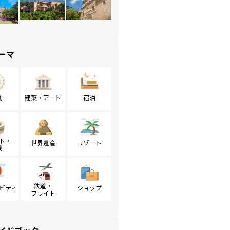
ーマ
食
建築・アート
宿泊
ト・
世界遺産
リゾート
戦
鉄道・
ビティ
ショップ
フライト