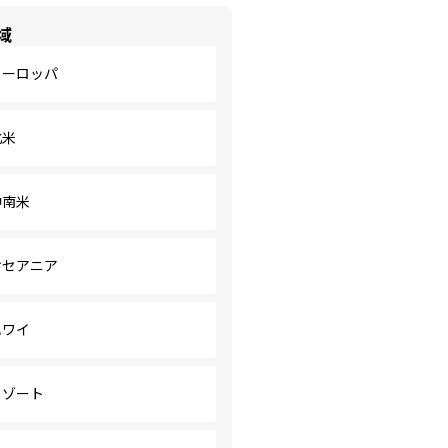
域
ヨーロッパ
北米
中南米
オセアニア
ハワイ
リゾート