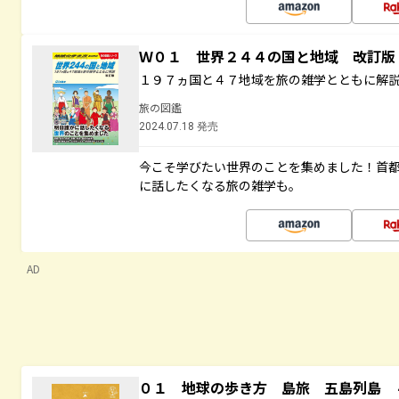
Ｗ０１ 世界２４４の国と地域 改訂版
１９７ヵ国と４７地域を旅の雑学とともに解
旅の図鑑
2024.07.18 発売
今こそ学びたい世界のことを集めました！首
に話したくなる旅の雑学も。
AD
０１ 地球の歩き方 島旅 五島列島 