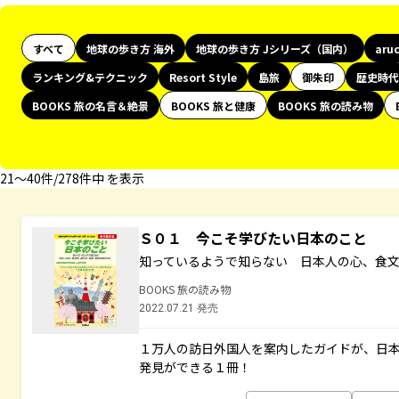
すべて
地球の歩き方 海外
地球の歩き方 Jシリーズ（国内）
aru
ランキング&テクニック
Resort Style
島旅
御朱印
歴史時代
BOOKS 旅の名言＆絶景
BOOKS 旅と健康
BOOKS 旅の読み物
21〜40件/278件中 を表示
Ｓ０１ 今こそ学びたい日本のこと
知っているようで知らない 日本人の心、食
BOOKS 旅の読み物
2022.07.21 発売
１万人の訪日外国人を案内したガイドが、日
発見ができる１冊！