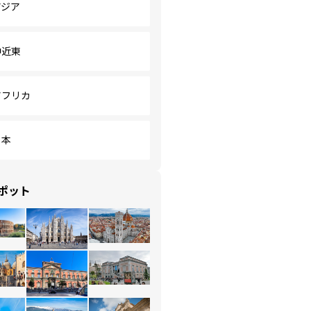
アジア
中近東
アフリカ
日本
ポット