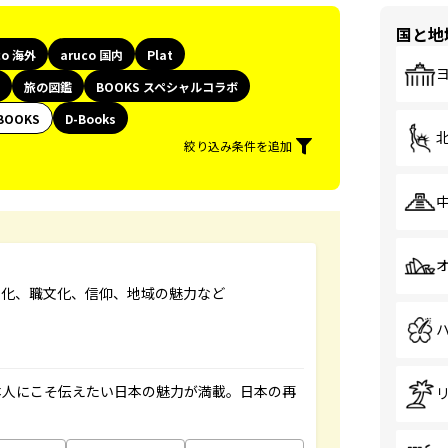
国と地
co 海外
aruco 国内
Plat
旅の図鑑
BOOKS スペシャルコラボ
BOOKS
D-Books
絞り込み条件を追加
文化、職文化、信仰、地域の魅力など
本人にこそ伝えたい日本の魅力が満載。日本の再