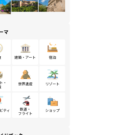
ーマ
食
建築・アート
宿泊
ト・
世界遺産
リゾート
戦
鉄道・
ビティ
ショップ
フライト