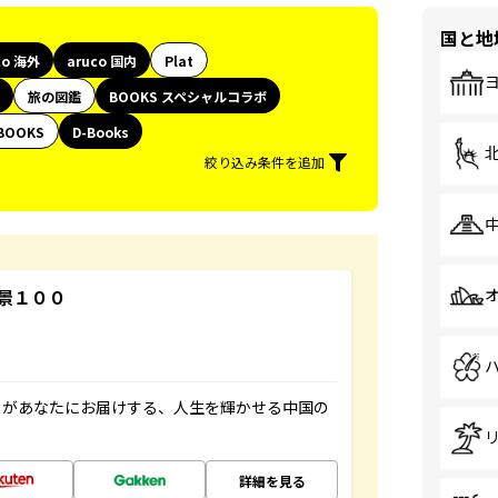
国と地
co 海外
aruco 国内
Plat
旅の図鑑
BOOKS スペシャルコラボ
BOOKS
D-Books
絞り込み条件を追加
景１００
」があなたにお届けする、人生を輝かせる中国の
詳細を見る