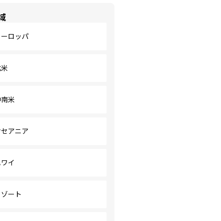
域
ヨーロッパ
北米
中南米
オセアニア
ハワイ
リゾート