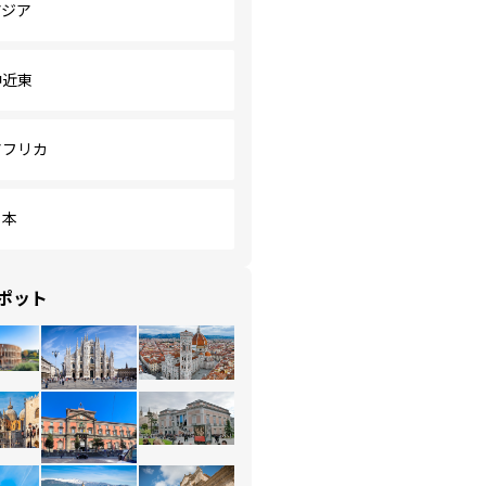
アジア
中近東
アフリカ
日本
ポット