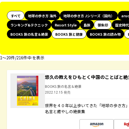
すべて
地球の歩き方 海外
地球の歩き方 Jシリーズ（国内）
aru
ランキング&テクニック
Resort Style
島旅
御朱印
歴史時代
BOOKS 旅の名言＆絶景
BOOKS 旅と健康
BOOKS 旅の読み物
1〜20件/216件中 を表示
悠久の教えをひもとく中国のことばと絶
BOOKS 旅の名言＆絶景
2022.12.15 発売
世界を４０年以上歩いてきた「地球の歩き方
名言と癒やしの絶景集