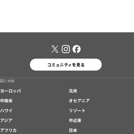
コミュニティを見る
国と地域
ヨーロッパ
北米
中南米
オセアニア
ハワイ
リゾート
アジア
中近東
アフリカ
日本