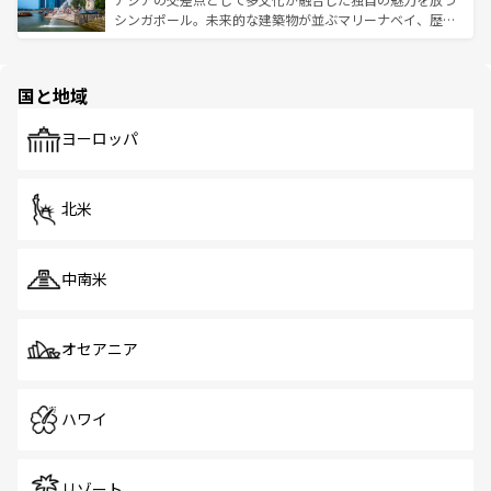
た文化、そして多様な観光資源が、訪れる旅人を魅了し続
うな絶景から文化的な体験まで、香港を存分に楽しみ尽く
シンガポール。未来的な建築物が並ぶマリーナベイ、歴史
ける。 なお、新着のタイ情報は
コンテンツ一覧
を参照して
そう。 なお、新着の香港情報は
コンテンツ一覧
を参照して
と伝統を感じられるエスニックタウン、多数の緑豊かな公
ほしい。
ほしい。
園や自然保護区など、自然が調和した近代的な景観と文化
の多様性あふれるカラフルな町は、どこを歩いても新しい
国と地域
発見がある。さらに、治安のよさや充実した公共交通機関
も、旅行者にとっては魅力的なポイント。グルメも豊富
で、ホーカーズは地元の風情を楽しめる外せないスポット
ヨーロッパ
だ。訪れる人を飽きさせないシンガポールで、多様な魅力
を体感しよう。 なお、新着のシンガポール情報は
コンテン
ツ一覧
を参照してほしい。
北米
中南米
オセアニア
ハワイ
リゾート