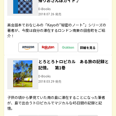
帰りおさんぽガイド♪
D-Books
2018.07.26 発売
英会話本でおなじみの「Kayoの“秘密のノート”」シリーズの
著者が、今度は自分の滞在するロンドン南東の田舎町をご紹
介！
詳細を見る
とろとろトロピカル ある旅の記録と
記憶。 第1巻
D-Books
2018.03.29 発売
子供の頃から夢見ていた南の島に滞在することになった筆者
が、島で出合うトロピカルでマジカルな45日間の記録と記
憶。