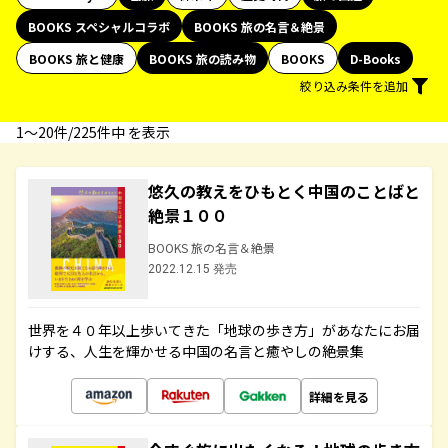
BOOKS スペシャルコラボ
BOOKS 旅の名言＆絶景
BOOKS 旅と健康
BOOKS 旅の読み物
BOOKS
D-Books
絞り込み条件を追加
1〜20件/225件中 を表示
悠久の教えをひもとく中国のことばと
絶景１００
BOOKS 旅の名言＆絶景
2022.12.15 発売
世界を４０年以上歩いてきた「地球の歩き方」があなたにお届
けする、人生を輝かせる中国の名言と癒やしの絶景集
詳細を見る