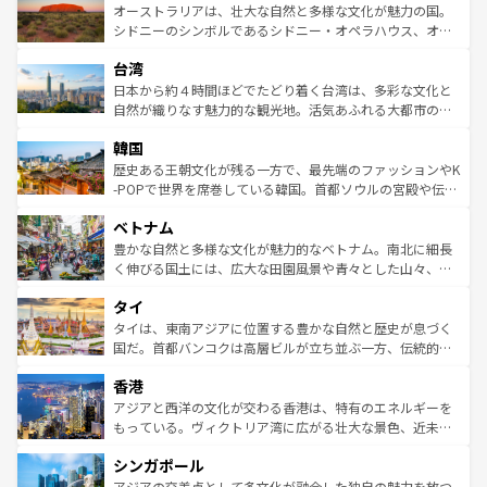
文化が魅力。旅行者はアメリカの各地域で異なる魅力を楽
島だが、静かな自然を求めるならマウイ島やカウアイ島が
オーストラリアは、壮大な自然と多様な文化が魅力の国。
しみながら、その多様性と豊かな歴史を感じることができ
おすすめ。エメラルドグリーンに輝く海をはじめ、豊かな
シドニーのシンボルであるシドニー・オペラハウス、オー
るだろう。車でのロードトリップや列車の旅も、アメリカ
文化や歴史が息づいている。「アロハスピリット」と呼ば
ストラリア東海岸北部に広がる大サンゴ礁地帯グレートバ
ならではの贅沢な旅のスタイルだ。 なお、新着のアメリカ
台湾
れるおもてなしの心で訪れる人々を迎えてくれるハワイの
リアリーフや大陸中央部にそびえるウルル（エアーズロッ
情報は
コンテンツ一覧
を参照してほしい。
人々、おいしいローカルフードやハワイアンミュージッ
ク）、タスマニアの美しい原生林やケアンズの熱帯雨林な
日本から約４時間ほどでたどり着く台湾は、多彩な文化と
ク、伝統的なフラダンスなど、すべてがハワイの魅力を彩
ど、見どころがたくさん。また、カフェやワイン、オージ
自然が織りなす魅力的な観光地。活気あふれる大都市の台
っている。訪れるたびに新しい発見と感動が待っているハ
ービーフなどの食文化も豊かで、美味しいものであふれて
北やノスタルジックな町並みが人気な九份（ジォウフェ
ワイを、存分に味わってほしい。 なお、新着のハワイ情報
韓国
いる。アクティビティも充実しており、サーフィンやダイ
ン）、静ひつな山岳地帯である台湾東部など、都市の喧騒
は
コンテンツ一覧
を参照してほしい。
ビング、ハイキングなど、アウトドア好きにはたまらな
と山間の静けさが共存しており、訪れる人に新しい発見と
歴史ある王朝文化が残る一方で、最先端のファッションやK
い。オーストラリアの多彩な魅力を存分に味わいつくそ
驚きをもたらしてくれる。また、奥深い台湾の食文化も魅
-POPで世界を席巻している韓国。首都ソウルの宮殿や伝統
う。 なお、新着のオーストラリア情報は
コンテンツ一覧
を
力で、夜市などの屋台グルメから高級料理、ヘルシーで美
家屋が並ぶエリアでは韓国の歴史と文化に浸ることがで
参照してほしい。
ベトナム
容にもいいと評判のスイーツなど、バラエティ豊かな料理
き、地方に足を延ばせば四季折々の自然美を楽しむことが
が味わえる。 なお、新着の台湾情報は
コンテンツ一覧
を参
できる。そして、キムチや焼肉、絶品のストリートフード
豊かな自然と多様な文化が魅力的なベトナム。南北に細長
照してほしい。
まで、さまざまな韓国料理が待っている。夜には、韓国な
く伸びる国土には、広大な田園風景や青々とした山々、世
らではのナイトライフも堪能できる。あたたかいホスピタ
界遺産に登録された壮大な自然景観が点在し、都市部では
タイ
リティに包まれながら、韓国の多彩な魅力を心ゆくまで味
急速な発展と共に伝統が息づく。ハノイの古い町並みやホ
わってみてほしい。 なお、新着の韓国情報は
コンテンツ一
ーチミン市のフランス統治時代の建物も、独特の雰囲気を
タイは、東南アジアに位置する豊かな自然と歴史が息づく
覧
を参照してほしい。
醸し出している。また、バラエティの豊かさとおいしさで
国だ。首都バンコクは高層ビルが立ち並ぶ一方、伝統的な
世界中の食通を魅了してやまないベトナム料理も魅力のひ
寺院や市場がいたるところに点在し、古きよき文化と現代
香港
とつ。フォーやバインミー、ベトナムコーヒーなどは、ぜ
の活気が交差している。北部ではチェンマイなどの山岳地
ひ現地で味わいたい。どの地域を訪れてもあたたかい人々
帯で自然と触れ合い、南部ではプーケットやクラビの美し
アジアと西洋の文化が交わる香港は、特有のエネルギーを
が旅行者を迎えてくれるので、きっと忘れられない旅にな
いビーチでリゾート気分を楽しむことができる。タイ料理
もっている。ヴィクトリア湾に広がる壮大な景色、近未来
るはずだ。 なお、新着のベトナム情報は
コンテンツ一覧
を
は世界的に有名で、屋台から高級レストランまで味覚を刺
的なアートスポット、そして歴史と現代が融合した町並
参照してほしい。
シンガポール
激する。気候は一年中温暖で、どの季節にも異なる楽しみ
み、どこを訪れても感動するはず。観光スポットが密集し
が待っている。親しみやすいタイの人々、仏教を中心とし
ており、効率よく見どころを回れるのも魅力。息をのむよ
アジアの交差点として多文化が融合した独自の魅力を放つ