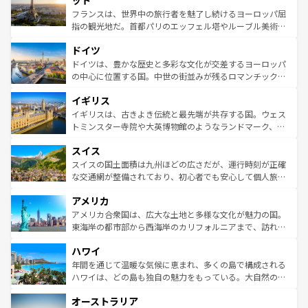
ット
しい。
る。首都マドリードの洗練された雰囲気や、バルセロナの
フランスは、世界中の旅行者を魅了し続けるヨーロッパ屈
アートに溢れた街角から、地方では古代ローマ遺跡や中世
指の観光地だ。首都パリのエッフェル塔やルーブル美術館
の城塞都市、穏やかなビーチリゾートまで多彩な表情を見
といった象徴的なスポットから、田舎町の古風な美しさま
せる。地方によって風土や気候が異なるスペインはその個
ドイツ
で、幅広い魅力が詰まっている。華麗な宮殿、歴史的な大
性で訪れる人を魅了する。 なお、新着のスペイン情報は
コ
聖堂、美しいビーチ、そして豊かな自然が、訪れる者を心
ドイツは、豊かな歴史と多彩な文化が交差するヨーロッパ
ンテンツ一覧
を参照してほしい。
から魅了する。また、フランスは美食の国としても知ら
の中心に位置する国。中世の街並みが残るロマンチック街
れ、フランス料理はユネスコ無形文化遺産にも登録されて
道から、未来を先取りするようなモダンな都市まで多様な
イギリス
いる。シャンパンの発祥地であるランス、プロヴァンスの
顔を持つこの国は、どこを歩いても飽きることがない。ベ
香り高いラベンダー畑など、多彩な楽しみ方が可能だ。さ
ルリンの文化的活気、バイエルン州のアルプスの絶景、そ
イギリスは、古きよき伝統と最先端が共存する国。ウェス
らに、パリ以外の地域にも魅力が溢れており、どの街角に
してライン川沿いのワイン畑といった風景は必見。ビール
トミンスター寺院や大英博物館のようなランドマーク、歴
も豊かな歴史と文化が息づいている。パリ以外の個性あふ
とソーセージを味わいながら地元の人と過ごす楽しい時間
史ある大学都市、美しい丘陵地帯や牧歌的な風景など、エ
れる地方に足を運ぶとそれぞれで全く異なる文化を体験で
スイス
は、お酒好きな人にはぜひ体験してほしい。 なお、新着の
リアごとに異なる魅力がある。また、優雅なアフタヌーン
きるだろう。 なお、新着のフランス情報は
コンテンツ一覧
ドイツ情報は
コンテンツ一覧
を参照してほしい。
ティー、ビール好きにはたまらない英国パブ、サッカー観
スイスの国土面積は九州ほどの広さだが、運行時刻が正確
を参照してほしい。
戦など、本場だからこそできる体験も豊富。イギリスを旅
な交通網が整備されており、初心者でも安心して個人旅行
して楽しみつくそう。 なお、新着のイギリス情報は
コンテ
を楽しめる。日本同様に時刻表どおりの旅が可能だ。中世
アメリカ
ンツ一覧
を参照してほしい。
の建物がそのまま残る町や、スイスならではのユニークな
博物館もあり、アルプス観光だけでなく町歩きも満喫する
アメリカ合衆国は、広大な土地と多様な文化が魅力の国。
ことができる。国民の所得が高いため物価も高いが、旅行
東海岸の都市部から西海岸のカリフォルニアまで、訪れる
者向けの交通パス提供のサービスもあり、うまく活用すれ
場所ごとに異なる風景と体験が待っている。ニューヨーク
ハワイ
ば市内交通費無料で観光を楽しむこともできる。 なお、新
のような巨大都市は、観光、ショッピング、エンターテイ
着のスイス情報は
コンテンツ一覧
を参照してほしい。
ンメントが詰まった刺激的なスポットだ。一方、アメリカ
年間を通じて温暖な気候に恵まれ、多くの島で構成される
西部には大自然が広がり、グランドキャニオンやイエロー
ハワイは、どの島も独自の魅力をもっている。大自然の神
ストーン国立公園といった絶景が堪能できる。さらに、南
秘を感じたいなら、火山が生み出した壮大な景観を誇るハ
オーストラリア
部のニューオーリンズでは、音楽と美食が融合した独特の
ワイ島は見逃せない。また、定番の観光地といえばオアフ