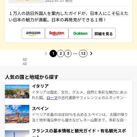
2022.07.21 発売
１万人の訪日外国人を案内したガイドが、日本人にこそ伝えた
い日本の魅力が満載。日本の再発見ができる１冊！
詳細を見る
…
1
2
3
12
AD
AD
人気の国と地域から探す
イタリア
イタリアは歴史、文化、グルメ、自然と多彩な魅力にあふ
れた国。
ローマ
の古代遺跡やフィレンツェのルネッサンス
美術、ヴェネツィアの運河など、歴史あるスポットはもち
スペイン
ろん、トスカーナの美しい田園風景やアマルフィ海岸の絶
景など、自然景観も見逃せない。観光の合間には、本場の
イベリア半島のほぼ80％を占めるスペインは、太陽が降り
ピザやパスタなど、絶品のイタリア料理を堪能することも
注ぐ地中海沿岸から雄大なピレネー山脈まで、多彩な自然
できる。朝目覚めてから夜眠るまで、すべての瞬間を楽し
と文化が詰まったヨーロッパ屈指の旅行先だ。多様な地域
フランスの基本情報と観光ガイド・有名観光スポ
ませてくれるイタリアで、忘れられない旅をしてみよう！
文化が根付くこの国では、情熱的なフラメンコ、熱気あふ
なお、新着のイタリア情報は
コンテンツ一覧
を参照してほ
れる闘牛、そして美味しいタパスが生活の一部となってい