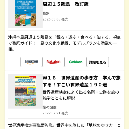
周辺１５離島 改訂版
島旅
2026.03.05 発売
沖縄本島周辺１５離島を「観る・遊ぶ・食べる・泊まる」視点
で徹底ガイド！ 島の文化や絶景、モデルプランも満載の一
冊。
詳細を見る
Ｗ１８ 世界遺産の歩き方 学んで旅
する！すごい世界遺産１９０選
世界遺産検定によく出る名所・史跡を旅の
雑学とともに解説
旅の図鑑
2022.07.21 発売
世界遺産検定事務局監修。世界中を旅した「地球の歩き方」と