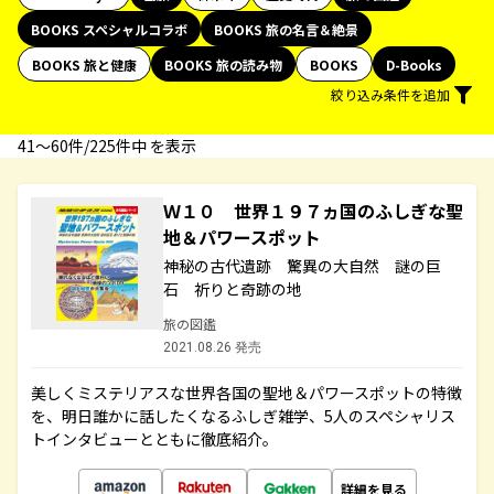
BOOKS スペシャルコラボ
BOOKS 旅の名言＆絶景
BOOKS 旅と健康
BOOKS 旅の読み物
BOOKS
D-Books
絞り込み条件を追加
41〜60件/225件中 を表示
Ｗ１０ 世界１９７ヵ国のふしぎな聖
地＆パワースポット
神秘の古代遺跡 驚異の大自然 謎の巨
石 祈りと奇跡の地
旅の図鑑
2021.08.26 発売
美しくミステリアスな世界各国の聖地＆パワースポットの特徴
を、明日誰かに話したくなるふしぎ雑学、5人のスペシャリス
トインタビューとともに徹底紹介。
詳細を見る