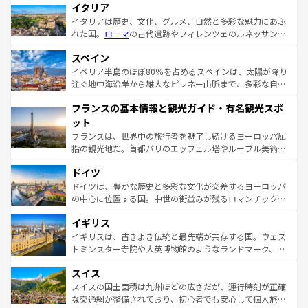
イタリア
イタリアは歴史、文化、グルメ、自然と多彩な魅力にあふ
れた国。
ローマ
の古代遺跡やフィレンツェのルネッサンス
美術、ヴェネツィアの運河など、歴史あるスポットはもち
スペイン
ろん、トスカーナの美しい田園風景やアマルフィ海岸の絶
景など、自然景観も見逃せない。観光の合間には、本場の
イベリア半島のほぼ80％を占めるスペインは、太陽が降り
ピザやパスタなど、絶品のイタリア料理を堪能することも
注ぐ地中海沿岸から雄大なピレネー山脈まで、多彩な自然
できる。朝目覚めてから夜眠るまで、すべての瞬間を楽し
と文化が詰まったヨーロッパ屈指の旅行先だ。多様な地域
フランスの基本情報と観光ガイド・有名観光スポ
ませてくれるイタリアで、忘れられない旅をしてみよう！
文化が根付くこの国では、情熱的なフラメンコ、熱気あふ
なお、新着のイタリア情報は
コンテンツ一覧
を参照してほ
れる闘牛、そして美味しいタパスが生活の一部となってい
ット
しい。
る。首都マドリードの洗練された雰囲気や、バルセロナの
フランスは、世界中の旅行者を魅了し続けるヨーロッパ屈
アートに溢れた街角から、地方では古代ローマ遺跡や中世
指の観光地だ。首都パリのエッフェル塔やルーブル美術館
の城塞都市、穏やかなビーチリゾートまで多彩な表情を見
といった象徴的なスポットから、田舎町の古風な美しさま
せる。地方によって風土や気候が異なるスペインはその個
ドイツ
で、幅広い魅力が詰まっている。華麗な宮殿、歴史的な大
性で訪れる人を魅了する。 なお、新着のスペイン情報は
コ
聖堂、美しいビーチ、そして豊かな自然が、訪れる者を心
ドイツは、豊かな歴史と多彩な文化が交差するヨーロッパ
ンテンツ一覧
を参照してほしい。
から魅了する。また、フランスは美食の国としても知ら
の中心に位置する国。中世の街並みが残るロマンチック街
れ、フランス料理はユネスコ無形文化遺産にも登録されて
道から、未来を先取りするようなモダンな都市まで多様な
イギリス
いる。シャンパンの発祥地であるランス、プロヴァンスの
顔を持つこの国は、どこを歩いても飽きることがない。ベ
香り高いラベンダー畑など、多彩な楽しみ方が可能だ。さ
ルリンの文化的活気、バイエルン州のアルプスの絶景、そ
イギリスは、古きよき伝統と最先端が共存する国。ウェス
らに、パリ以外の地域にも魅力が溢れており、どの街角に
してライン川沿いのワイン畑といった風景は必見。ビール
トミンスター寺院や大英博物館のようなランドマーク、歴
も豊かな歴史と文化が息づいている。パリ以外の個性あふ
とソーセージを味わいながら地元の人と過ごす楽しい時間
史ある大学都市、美しい丘陵地帯や牧歌的な風景など、エ
れる地方に足を運ぶとそれぞれで全く異なる文化を体験で
スイス
は、お酒好きな人にはぜひ体験してほしい。 なお、新着の
リアごとに異なる魅力がある。また、優雅なアフタヌーン
きるだろう。 なお、新着のフランス情報は
コンテンツ一覧
ドイツ情報は
コンテンツ一覧
を参照してほしい。
ティー、ビール好きにはたまらない英国パブ、サッカー観
スイスの国土面積は九州ほどの広さだが、運行時刻が正確
を参照してほしい。
戦など、本場だからこそできる体験も豊富。イギリスを旅
な交通網が整備されており、初心者でも安心して個人旅行