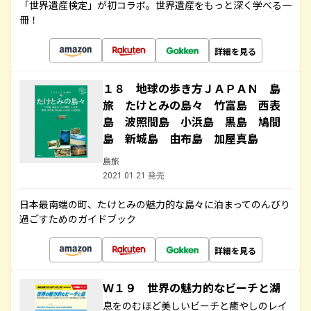
「世界遺産検定」が初コラボ。世界遺産をもっと深く学べる一
冊！
詳細を見る
１８ 地球の歩き方ＪＡＰＡＮ 島
旅 たけとみの島々 竹富島 西表
島 波照間島 小浜島 黒島 鳩間
島 新城島 由布島 加屋真島
島旅
2021.01.21 発売
日本最南端の町、たけとみの魅力的な島々に泊まってのんびり
過ごすためのガイドブック
詳細を見る
Ｗ１９ 世界の魅力的なビーチと湖
息をのむほど美しいビーチと癒やしのレイ