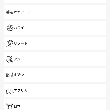
オセアニア
ハワイ
リゾート
アジア
中近東
アフリカ
日本