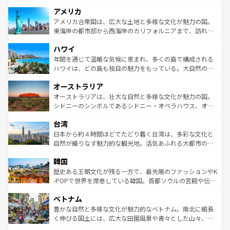
して楽しみつくそう。 なお、新着のイギリス情報は
コンテ
を楽しめる。日本同様に時刻表どおりの旅が可能だ。中世
アメリカ
ンツ一覧
を参照してほしい。
の建物がそのまま残る町や、スイスならではのユニークな
博物館もあり、アルプス観光だけでなく町歩きも満喫する
アメリカ合衆国は、広大な土地と多様な文化が魅力の国。
ことができる。国民の所得が高いため物価も高いが、旅行
東海岸の都市部から西海岸のカリフォルニアまで、訪れる
者向けの交通パス提供のサービスもあり、うまく活用すれ
場所ごとに異なる風景と体験が待っている。ニューヨーク
ハワイ
ば市内交通費無料で観光を楽しむこともできる。 なお、新
のような巨大都市は、観光、ショッピング、エンターテイ
着のスイス情報は
コンテンツ一覧
を参照してほしい。
ンメントが詰まった刺激的なスポットだ。一方、アメリカ
年間を通じて温暖な気候に恵まれ、多くの島で構成される
西部には大自然が広がり、グランドキャニオンやイエロー
ハワイは、どの島も独自の魅力をもっている。大自然の神
ストーン国立公園といった絶景が堪能できる。さらに、南
秘を感じたいなら、火山が生み出した壮大な景観を誇るハ
オーストラリア
部のニューオーリンズでは、音楽と美食が融合した独特の
ワイ島は見逃せない。また、定番の観光地といえばオアフ
文化が魅力。旅行者はアメリカの各地域で異なる魅力を楽
島だが、静かな自然を求めるならマウイ島やカウアイ島が
オーストラリアは、壮大な自然と多様な文化が魅力の国。
しみながら、その多様性と豊かな歴史を感じることができ
おすすめ。エメラルドグリーンに輝く海をはじめ、豊かな
シドニーのシンボルであるシドニー・オペラハウス、オー
るだろう。車でのロードトリップや列車の旅も、アメリカ
文化や歴史が息づいている。「アロハスピリット」と呼ば
ストラリア東海岸北部に広がる大サンゴ礁地帯グレートバ
ならではの贅沢な旅のスタイルだ。 なお、新着のアメリカ
台湾
れるおもてなしの心で訪れる人々を迎えてくれるハワイの
リアリーフや大陸中央部にそびえるウルル（エアーズロッ
情報は
コンテンツ一覧
を参照してほしい。
人々、おいしいローカルフードやハワイアンミュージッ
ク）、タスマニアの美しい原生林やケアンズの熱帯雨林な
日本から約４時間ほどでたどり着く台湾は、多彩な文化と
ク、伝統的なフラダンスなど、すべてがハワイの魅力を彩
ど、見どころがたくさん。また、カフェやワイン、オージ
自然が織りなす魅力的な観光地。活気あふれる大都市の台
っている。訪れるたびに新しい発見と感動が待っているハ
ービーフなどの食文化も豊かで、美味しいものであふれて
北やノスタルジックな町並みが人気な九份（ジォウフェ
ワイを、存分に味わってほしい。 なお、新着のハワイ情報
韓国
いる。アクティビティも充実しており、サーフィンやダイ
ン）、静ひつな山岳地帯である台湾東部など、都市の喧騒
は
コンテンツ一覧
を参照してほしい。
ビング、ハイキングなど、アウトドア好きにはたまらな
と山間の静けさが共存しており、訪れる人に新しい発見と
歴史ある王朝文化が残る一方で、最先端のファッションやK
い。オーストラリアの多彩な魅力を存分に味わいつくそ
驚きをもたらしてくれる。また、奥深い台湾の食文化も魅
-POPで世界を席巻している韓国。首都ソウルの宮殿や伝統
う。 なお、新着のオーストラリア情報は
コンテンツ一覧
を
力で、夜市などの屋台グルメから高級料理、ヘルシーで美
家屋が並ぶエリアでは韓国の歴史と文化に浸ることがで
参照してほしい。
ベトナム
容にもいいと評判のスイーツなど、バラエティ豊かな料理
き、地方に足を延ばせば四季折々の自然美を楽しむことが
が味わえる。 なお、新着の台湾情報は
コンテンツ一覧
を参
できる。そして、キムチや焼肉、絶品のストリートフード
豊かな自然と多様な文化が魅力的なベトナム。南北に細長
照してほしい。
まで、さまざまな韓国料理が待っている。夜には、韓国な
く伸びる国土には、広大な田園風景や青々とした山々、世
らではのナイトライフも堪能できる。あたたかいホスピタ
界遺産に登録された壮大な自然景観が点在し、都市部では