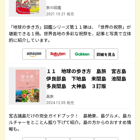
旅の図鑑
2021.10.21 発売
「地球の歩き方」図鑑シリーズ第１１弾は、「世界の祝祭」が
堪能できる１冊。世界各地の多彩な祝祭を、記事と写真で立体
的に紹介しています。
詳細を見る
１１ 地球の歩き方 島旅 宮古島
伊良部島 下地島 来間島 池間島
多良間島 大神島 ３訂版
島旅
2024.12.05 発売
宮古諸島だけの完全ガイドブック！ 島絶景、島グルメ、島カ
ルチャーをとことん掘り下げて紹介。島の方からのおすすめ情
報も。