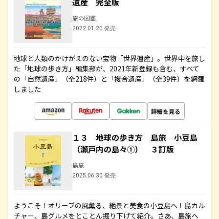
遺産 完全版
旅の図鑑
2022.01.20 発売
地球と人類のかけがえのない宝物「世界遺産」。世界中を旅し
た「地球の歩き方」編集部が、2021年新登録も含む、すべて
の「自然遺産」（全218件）と「複合遺産」（全39件）を網羅
しました
詳細を見る
１３ 地球の歩き方 島旅 小豆島
（瀬戸内の島々①） ３訂版
島旅
2025.06.30 発売
ようこそ！オリーブの風薫る、絶景と美食の小豆島へ！島カル
チャー、島グルメをとことん掘り下げて紹介。さあ、島旅へ