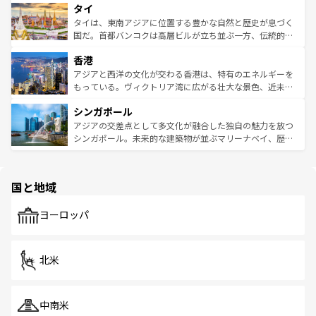
タイ
リティに包まれながら、韓国の多彩な魅力を心ゆくまで味
急速な発展と共に伝統が息づく。ハノイの古い町並みやホ
わってみてほしい。 なお、新着の韓国情報は
コンテンツ一
ーチミン市のフランス統治時代の建物も、独特の雰囲気を
タイは、東南アジアに位置する豊かな自然と歴史が息づく
覧
を参照してほしい。
醸し出している。また、バラエティの豊かさとおいしさで
国だ。首都バンコクは高層ビルが立ち並ぶ一方、伝統的な
世界中の食通を魅了してやまないベトナム料理も魅力のひ
寺院や市場がいたるところに点在し、古きよき文化と現代
香港
とつ。フォーやバインミー、ベトナムコーヒーなどは、ぜ
の活気が交差している。北部ではチェンマイなどの山岳地
ひ現地で味わいたい。どの地域を訪れてもあたたかい人々
帯で自然と触れ合い、南部ではプーケットやクラビの美し
アジアと西洋の文化が交わる香港は、特有のエネルギーを
が旅行者を迎えてくれるので、きっと忘れられない旅にな
いビーチでリゾート気分を楽しむことができる。タイ料理
もっている。ヴィクトリア湾に広がる壮大な景色、近未来
るはずだ。 なお、新着のベトナム情報は
コンテンツ一覧
を
は世界的に有名で、屋台から高級レストランまで味覚を刺
的なアートスポット、そして歴史と現代が融合した町並
参照してほしい。
シンガポール
激する。気候は一年中温暖で、どの季節にも異なる楽しみ
み、どこを訪れても感動するはず。観光スポットが密集し
が待っている。親しみやすいタイの人々、仏教を中心とし
ており、効率よく見どころを回れるのも魅力。息をのむよ
アジアの交差点として多文化が融合した独自の魅力を放つ
た文化、そして多様な観光資源が、訪れる旅人を魅了し続
うな絶景から文化的な体験まで、香港を存分に楽しみ尽く
シンガポール。未来的な建築物が並ぶマリーナベイ、歴史
ける。 なお、新着のタイ情報は
コンテンツ一覧
を参照して
そう。 なお、新着の香港情報は
コンテンツ一覧
を参照して
と伝統を感じられるエスニックタウン、多数の緑豊かな公
ほしい。
ほしい。
園や自然保護区など、自然が調和した近代的な景観と文化
の多様性あふれるカラフルな町は、どこを歩いても新しい
国と地域
発見がある。さらに、治安のよさや充実した公共交通機関
も、旅行者にとっては魅力的なポイント。グルメも豊富
で、ホーカーズは地元の風情を楽しめる外せないスポット
ヨーロッパ
だ。訪れる人を飽きさせないシンガポールで、多様な魅力
を体感しよう。 なお、新着のシンガポール情報は
コンテン
ツ一覧
を参照してほしい。
北米
中南米