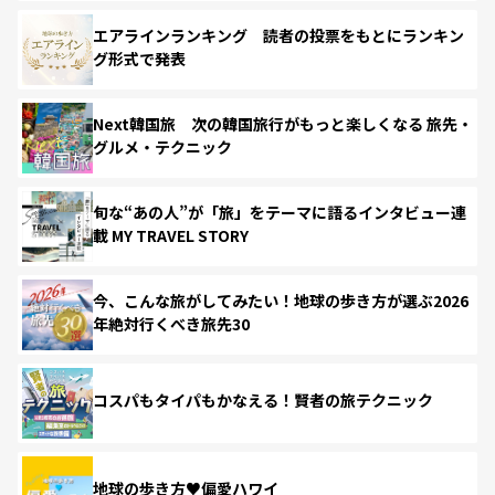
エアラインランキング 読者の投票をもとにランキン
グ形式で発表
Next韓国旅 次の韓国旅行がもっと楽しくなる 旅先・
グルメ・テクニック
旬な“あの人”が「旅」をテーマに語るインタビュー連
載 MY TRAVEL STORY
今、こんな旅がしてみたい！地球の歩き方が選ぶ2026
年絶対行くべき旅先30
コスパもタイパもかなえる！賢者の旅テクニック
地球の歩き方♥偏愛ハワイ