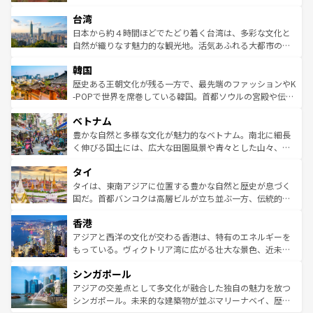
るだろう。車でのロードトリップや列車の旅も、アメリカ
文化や歴史が息づいている。「アロハスピリット」と呼ば
ストラリア東海岸北部に広がる大サンゴ礁地帯グレートバ
ならではの贅沢な旅のスタイルだ。 なお、新着のアメリカ
台湾
れるおもてなしの心で訪れる人々を迎えてくれるハワイの
リアリーフや大陸中央部にそびえるウルル（エアーズロッ
情報は
コンテンツ一覧
を参照してほしい。
人々、おいしいローカルフードやハワイアンミュージッ
ク）、タスマニアの美しい原生林やケアンズの熱帯雨林な
日本から約４時間ほどでたどり着く台湾は、多彩な文化と
ク、伝統的なフラダンスなど、すべてがハワイの魅力を彩
ど、見どころがたくさん。また、カフェやワイン、オージ
自然が織りなす魅力的な観光地。活気あふれる大都市の台
っている。訪れるたびに新しい発見と感動が待っているハ
ービーフなどの食文化も豊かで、美味しいものであふれて
北やノスタルジックな町並みが人気な九份（ジォウフェ
ワイを、存分に味わってほしい。 なお、新着のハワイ情報
韓国
いる。アクティビティも充実しており、サーフィンやダイ
ン）、静ひつな山岳地帯である台湾東部など、都市の喧騒
は
コンテンツ一覧
を参照してほしい。
ビング、ハイキングなど、アウトドア好きにはたまらな
と山間の静けさが共存しており、訪れる人に新しい発見と
歴史ある王朝文化が残る一方で、最先端のファッションやK
い。オーストラリアの多彩な魅力を存分に味わいつくそ
驚きをもたらしてくれる。また、奥深い台湾の食文化も魅
-POPで世界を席巻している韓国。首都ソウルの宮殿や伝統
う。 なお、新着のオーストラリア情報は
コンテンツ一覧
を
力で、夜市などの屋台グルメから高級料理、ヘルシーで美
家屋が並ぶエリアでは韓国の歴史と文化に浸ることがで
参照してほしい。
ベトナム
容にもいいと評判のスイーツなど、バラエティ豊かな料理
き、地方に足を延ばせば四季折々の自然美を楽しむことが
が味わえる。 なお、新着の台湾情報は
コンテンツ一覧
を参
できる。そして、キムチや焼肉、絶品のストリートフード
豊かな自然と多様な文化が魅力的なベトナム。南北に細長
照してほしい。
まで、さまざまな韓国料理が待っている。夜には、韓国な
く伸びる国土には、広大な田園風景や青々とした山々、世
らではのナイトライフも堪能できる。あたたかいホスピタ
界遺産に登録された壮大な自然景観が点在し、都市部では
タイ
リティに包まれながら、韓国の多彩な魅力を心ゆくまで味
急速な発展と共に伝統が息づく。ハノイの古い町並みやホ
わってみてほしい。 なお、新着の韓国情報は
コンテンツ一
ーチミン市のフランス統治時代の建物も、独特の雰囲気を
タイは、東南アジアに位置する豊かな自然と歴史が息づく
覧
を参照してほしい。
醸し出している。また、バラエティの豊かさとおいしさで
国だ。首都バンコクは高層ビルが立ち並ぶ一方、伝統的な
世界中の食通を魅了してやまないベトナム料理も魅力のひ
寺院や市場がいたるところに点在し、古きよき文化と現代
香港
とつ。フォーやバインミー、ベトナムコーヒーなどは、ぜ
の活気が交差している。北部ではチェンマイなどの山岳地
ひ現地で味わいたい。どの地域を訪れてもあたたかい人々
帯で自然と触れ合い、南部ではプーケットやクラビの美し
アジアと西洋の文化が交わる香港は、特有のエネルギーを
が旅行者を迎えてくれるので、きっと忘れられない旅にな
いビーチでリゾート気分を楽しむことができる。タイ料理
もっている。ヴィクトリア湾に広がる壮大な景色、近未来
るはずだ。 なお、新着のベトナム情報は
コンテンツ一覧
を
は世界的に有名で、屋台から高級レストランまで味覚を刺
的なアートスポット、そして歴史と現代が融合した町並
参照してほしい。
シンガポール
激する。気候は一年中温暖で、どの季節にも異なる楽しみ
み、どこを訪れても感動するはず。観光スポットが密集し
が待っている。親しみやすいタイの人々、仏教を中心とし
ており、効率よく見どころを回れるのも魅力。息をのむよ
アジアの交差点として多文化が融合した独自の魅力を放つ
た文化、そして多様な観光資源が、訪れる旅人を魅了し続
うな絶景から文化的な体験まで、香港を存分に楽しみ尽く
シンガポール。未来的な建築物が並ぶマリーナベイ、歴史
ける。 なお、新着のタイ情報は
コンテンツ一覧
を参照して
そう。 なお、新着の香港情報は
コンテンツ一覧
を参照して
と伝統を感じられるエスニックタウン、多数の緑豊かな公