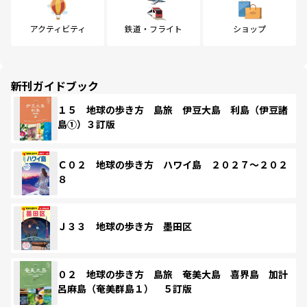
アクティビティ
鉄道・フライト
ショップ
新刊ガイドブック
１５ 地球の歩き方 島旅 伊豆大島 利島（伊豆諸
島①）３訂版
Ｃ０２ 地球の歩き方 ハワイ島 ２０２７～２０２
８
Ｊ３３ 地球の歩き方 墨田区
０２ 地球の歩き方 島旅 奄美大島 喜界島 加計
呂麻島（奄美群島１） ５訂版