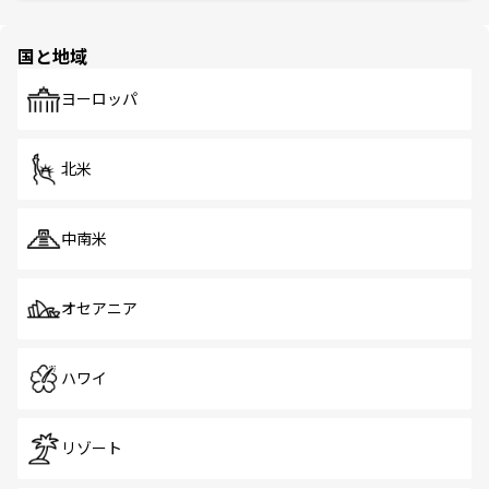
ほしい。
ほしい。
園や自然保護区など、自然が調和した近代的な景観と文化
の多様性あふれるカラフルな町は、どこを歩いても新しい
国と地域
発見がある。さらに、治安のよさや充実した公共交通機関
も、旅行者にとっては魅力的なポイント。グルメも豊富
で、ホーカーズは地元の風情を楽しめる外せないスポット
ヨーロッパ
だ。訪れる人を飽きさせないシンガポールで、多様な魅力
を体感しよう。 なお、新着のシンガポール情報は
コンテン
ツ一覧
を参照してほしい。
北米
中南米
オセアニア
ハワイ
リゾート