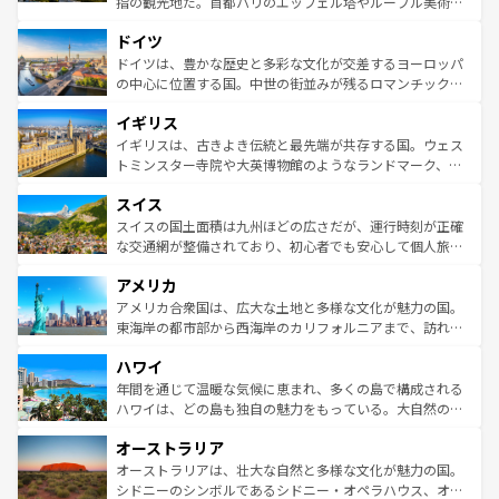
指の観光地だ。首都パリのエッフェル塔やルーブル美術館
の城塞都市、穏やかなビーチリゾートまで多彩な表情を見
といった象徴的なスポットから、田舎町の古風な美しさま
せる。地方によって風土や気候が異なるスペインはその個
ドイツ
で、幅広い魅力が詰まっている。華麗な宮殿、歴史的な大
性で訪れる人を魅了する。 なお、新着のスペイン情報は
コ
聖堂、美しいビーチ、そして豊かな自然が、訪れる者を心
ドイツは、豊かな歴史と多彩な文化が交差するヨーロッパ
ンテンツ一覧
を参照してほしい。
から魅了する。また、フランスは美食の国としても知ら
の中心に位置する国。中世の街並みが残るロマンチック街
れ、フランス料理はユネスコ無形文化遺産にも登録されて
道から、未来を先取りするようなモダンな都市まで多様な
イギリス
いる。シャンパンの発祥地であるランス、プロヴァンスの
顔を持つこの国は、どこを歩いても飽きることがない。ベ
香り高いラベンダー畑など、多彩な楽しみ方が可能だ。さ
ルリンの文化的活気、バイエルン州のアルプスの絶景、そ
イギリスは、古きよき伝統と最先端が共存する国。ウェス
らに、パリ以外の地域にも魅力が溢れており、どの街角に
してライン川沿いのワイン畑といった風景は必見。ビール
トミンスター寺院や大英博物館のようなランドマーク、歴
も豊かな歴史と文化が息づいている。パリ以外の個性あふ
とソーセージを味わいながら地元の人と過ごす楽しい時間
史ある大学都市、美しい丘陵地帯や牧歌的な風景など、エ
れる地方に足を運ぶとそれぞれで全く異なる文化を体験で
スイス
は、お酒好きな人にはぜひ体験してほしい。 なお、新着の
リアごとに異なる魅力がある。また、優雅なアフタヌーン
きるだろう。 なお、新着のフランス情報は
コンテンツ一覧
ドイツ情報は
コンテンツ一覧
を参照してほしい。
ティー、ビール好きにはたまらない英国パブ、サッカー観
スイスの国土面積は九州ほどの広さだが、運行時刻が正確
を参照してほしい。
戦など、本場だからこそできる体験も豊富。イギリスを旅
な交通網が整備されており、初心者でも安心して個人旅行
して楽しみつくそう。 なお、新着のイギリス情報は
コンテ
を楽しめる。日本同様に時刻表どおりの旅が可能だ。中世
アメリカ
ンツ一覧
を参照してほしい。
の建物がそのまま残る町や、スイスならではのユニークな
博物館もあり、アルプス観光だけでなく町歩きも満喫する
アメリカ合衆国は、広大な土地と多様な文化が魅力の国。
ことができる。国民の所得が高いため物価も高いが、旅行
東海岸の都市部から西海岸のカリフォルニアまで、訪れる
者向けの交通パス提供のサービスもあり、うまく活用すれ
場所ごとに異なる風景と体験が待っている。ニューヨーク
ハワイ
ば市内交通費無料で観光を楽しむこともできる。 なお、新
のような巨大都市は、観光、ショッピング、エンターテイ
着のスイス情報は
コンテンツ一覧
を参照してほしい。
ンメントが詰まった刺激的なスポットだ。一方、アメリカ
年間を通じて温暖な気候に恵まれ、多くの島で構成される
西部には大自然が広がり、グランドキャニオンやイエロー
ハワイは、どの島も独自の魅力をもっている。大自然の神
ストーン国立公園といった絶景が堪能できる。さらに、南
秘を感じたいなら、火山が生み出した壮大な景観を誇るハ
オーストラリア
部のニューオーリンズでは、音楽と美食が融合した独特の
ワイ島は見逃せない。また、定番の観光地といえばオアフ
文化が魅力。旅行者はアメリカの各地域で異なる魅力を楽
島だが、静かな自然を求めるならマウイ島やカウアイ島が
オーストラリアは、壮大な自然と多様な文化が魅力の国。
しみながら、その多様性と豊かな歴史を感じることができ
おすすめ。エメラルドグリーンに輝く海をはじめ、豊かな
シドニーのシンボルであるシドニー・オペラハウス、オー