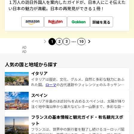
１万人の訪日外国人を案内したガイドが、日本人にこそ伝えた
い日本の魅力が満載。日本の再発見ができる１冊！
詳細を見る
…
1
2
3
10
AD
AD
人気の国と地域から探す
イタリア
イタリアは歴史、文化、グルメ、自然と多彩な魅力にあふ
れた国。
ローマ
の古代遺跡やフィレンツェのルネッサンス
美術、ヴェネツィアの運河など、歴史あるスポットはもち
スペイン
ろん、トスカーナの美しい田園風景やアマルフィ海岸の絶
景など、自然景観も見逃せない。観光の合間には、本場の
イベリア半島のほぼ80％を占めるスペインは、太陽が降り
ピザやパスタなど、絶品のイタリア料理を堪能することも
注ぐ地中海沿岸から雄大なピレネー山脈まで、多彩な自然
できる。朝目覚めてから夜眠るまで、すべての瞬間を楽し
と文化が詰まったヨーロッパ屈指の旅行先だ。多様な地域
フランスの基本情報と観光ガイド・有名観光スポ
ませてくれるイタリアで、忘れられない旅をしてみよう！
文化が根付くこの国では、情熱的なフラメンコ、熱気あふ
なお、新着のイタリア情報は
コンテンツ一覧
を参照してほ
れる闘牛、そして美味しいタパスが生活の一部となってい
ット
しい。
る。首都マドリードの洗練された雰囲気や、バルセロナの
フランスは、世界中の旅行者を魅了し続けるヨーロッパ屈
アートに溢れた街角から、地方では古代ローマ遺跡や中世