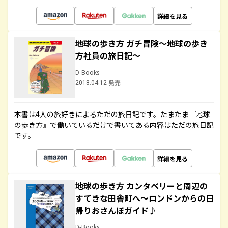
詳細を見る
地球の歩き方 ガチ冒険～地球の歩き
方社員の旅日記～
D-Books
2018.04.12 発売
本書は4人の旅好きによるただの旅日記です。たまたま『地球
の歩き方』で働いているだけで書いてある内容はただの旅日記
です。
詳細を見る
地球の歩き方 カンタベリーと周辺の
すてきな田舎町へ～ロンドンからの日
帰りおさんぽガイド♪
D-Books