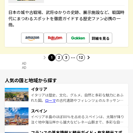
日本の城や古戦場、武将ゆかりの史跡、展示施設など、戦国時
代にまつわるスポットを徹底ガイドする歴史ファン必携の一
冊。
詳細を見る
…
1
2
3
12
AD
AD
人気の国と地域から探す
イタリア
イタリアは歴史、文化、グルメ、自然と多彩な魅力にあふ
れた国。
ローマ
の古代遺跡やフィレンツェのルネッサンス
美術、ヴェネツィアの運河など、歴史あるスポットはもち
スペイン
ろん、トスカーナの美しい田園風景やアマルフィ海岸の絶
景など、自然景観も見逃せない。観光の合間には、本場の
イベリア半島のほぼ80％を占めるスペインは、太陽が降り
ピザやパスタなど、絶品のイタリア料理を堪能することも
注ぐ地中海沿岸から雄大なピレネー山脈まで、多彩な自然
できる。朝目覚めてから夜眠るまで、すべての瞬間を楽し
と文化が詰まったヨーロッパ屈指の旅行先だ。多様な地域
フランスの基本情報と観光ガイド・有名観光スポ
ませてくれるイタリアで、忘れられない旅をしてみよう！
文化が根付くこの国では、情熱的なフラメンコ、熱気あふ