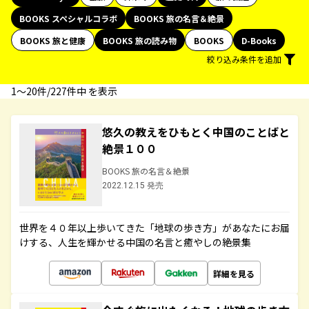
BOOKS スペシャルコラボ
BOOKS 旅の名言＆絶景
BOOKS 旅と健康
BOOKS 旅の読み物
BOOKS
D-Books
絞り込み条件を追加
1〜20件/227件中 を表示
悠久の教えをひもとく中国のことばと
絶景１００
BOOKS 旅の名言＆絶景
2022.12.15 発売
世界を４０年以上歩いてきた「地球の歩き方」があなたにお届
けする、人生を輝かせる中国の名言と癒やしの絶景集
詳細を見る