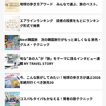
地球の歩き方アワード みんなで選ぶ、旅のベスト。
エアラインランキング 読者の投票をもとにランキン
グ形式で発表
Next韓国旅 次の韓国旅行がもっと楽しくなる 旅先・
グルメ・テクニック
旬な“あの人”が「旅」をテーマに語るインタビュー連
載 MY TRAVEL STORY
今、こんな旅がしてみたい！地球の歩き方が選ぶ2026
年絶対行くべき旅先30
コスパもタイパもかなえる！賢者の旅テクニック