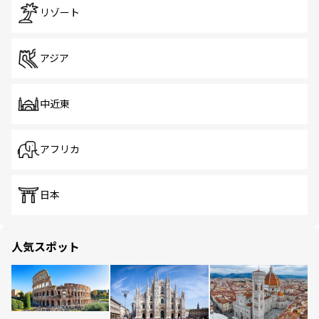
リゾート
アジア
中近東
アフリカ
日本
人気スポット