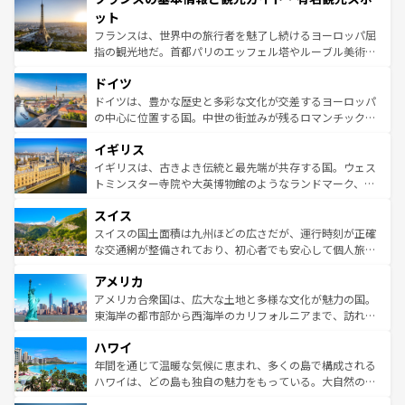
なお、新着のイタリア情報は
コンテンツ一覧
を参照してほ
れる闘牛、そして美味しいタパスが生活の一部となってい
ット
しい。
る。首都マドリードの洗練された雰囲気や、バルセロナの
フランスは、世界中の旅行者を魅了し続けるヨーロッパ屈
アートに溢れた街角から、地方では古代ローマ遺跡や中世
指の観光地だ。首都パリのエッフェル塔やルーブル美術館
の城塞都市、穏やかなビーチリゾートまで多彩な表情を見
といった象徴的なスポットから、田舎町の古風な美しさま
せる。地方によって風土や気候が異なるスペインはその個
ドイツ
で、幅広い魅力が詰まっている。華麗な宮殿、歴史的な大
性で訪れる人を魅了する。 なお、新着のスペイン情報は
コ
聖堂、美しいビーチ、そして豊かな自然が、訪れる者を心
ドイツは、豊かな歴史と多彩な文化が交差するヨーロッパ
ンテンツ一覧
を参照してほしい。
から魅了する。また、フランスは美食の国としても知ら
の中心に位置する国。中世の街並みが残るロマンチック街
れ、フランス料理はユネスコ無形文化遺産にも登録されて
道から、未来を先取りするようなモダンな都市まで多様な
イギリス
いる。シャンパンの発祥地であるランス、プロヴァンスの
顔を持つこの国は、どこを歩いても飽きることがない。ベ
香り高いラベンダー畑など、多彩な楽しみ方が可能だ。さ
ルリンの文化的活気、バイエルン州のアルプスの絶景、そ
イギリスは、古きよき伝統と最先端が共存する国。ウェス
らに、パリ以外の地域にも魅力が溢れており、どの街角に
してライン川沿いのワイン畑といった風景は必見。ビール
トミンスター寺院や大英博物館のようなランドマーク、歴
も豊かな歴史と文化が息づいている。パリ以外の個性あふ
とソーセージを味わいながら地元の人と過ごす楽しい時間
史ある大学都市、美しい丘陵地帯や牧歌的な風景など、エ
れる地方に足を運ぶとそれぞれで全く異なる文化を体験で
スイス
は、お酒好きな人にはぜひ体験してほしい。 なお、新着の
リアごとに異なる魅力がある。また、優雅なアフタヌーン
きるだろう。 なお、新着のフランス情報は
コンテンツ一覧
ドイツ情報は
コンテンツ一覧
を参照してほしい。
ティー、ビール好きにはたまらない英国パブ、サッカー観
スイスの国土面積は九州ほどの広さだが、運行時刻が正確
を参照してほしい。
戦など、本場だからこそできる体験も豊富。イギリスを旅
な交通網が整備されており、初心者でも安心して個人旅行
して楽しみつくそう。 なお、新着のイギリス情報は
コンテ
を楽しめる。日本同様に時刻表どおりの旅が可能だ。中世
アメリカ
ンツ一覧
を参照してほしい。
の建物がそのまま残る町や、スイスならではのユニークな
博物館もあり、アルプス観光だけでなく町歩きも満喫する
アメリカ合衆国は、広大な土地と多様な文化が魅力の国。
ことができる。国民の所得が高いため物価も高いが、旅行
東海岸の都市部から西海岸のカリフォルニアまで、訪れる
者向けの交通パス提供のサービスもあり、うまく活用すれ
場所ごとに異なる風景と体験が待っている。ニューヨーク
ハワイ
ば市内交通費無料で観光を楽しむこともできる。 なお、新
のような巨大都市は、観光、ショッピング、エンターテイ
着のスイス情報は
コンテンツ一覧
を参照してほしい。
ンメントが詰まった刺激的なスポットだ。一方、アメリカ
年間を通じて温暖な気候に恵まれ、多くの島で構成される
西部には大自然が広がり、グランドキャニオンやイエロー
ハワイは、どの島も独自の魅力をもっている。大自然の神
ストーン国立公園といった絶景が堪能できる。さらに、南
秘を感じたいなら、火山が生み出した壮大な景観を誇るハ