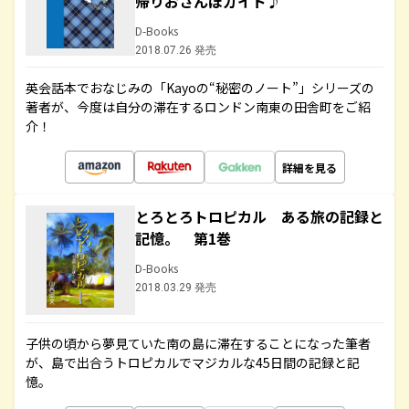
帰りおさんぽガイド♪
D-Books
2018.07.26 発売
英会話本でおなじみの「Kayoの“秘密のノート”」シリーズの
著者が、今度は自分の滞在するロンドン南東の田舎町をご紹
介！
詳細を見る
とろとろトロピカル ある旅の記録と
記憶。 第1巻
D-Books
2018.03.29 発売
子供の頃から夢見ていた南の島に滞在することになった筆者
が、島で出合うトロピカルでマジカルな45日間の記録と記
憶。