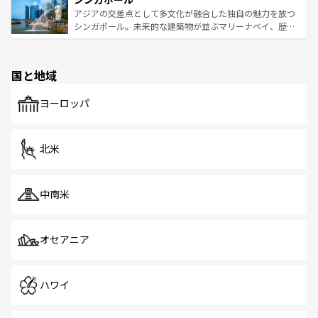
が待っている。親しみやすいタイの人々、仏教を中心とし
ており、効率よく見どころを回れるのも魅力。息をのむよ
アジアの交差点として多文化が融合した独自の魅力を放つ
た文化、そして多様な観光資源が、訪れる旅人を魅了し続
うな絶景から文化的な体験まで、香港を存分に楽しみ尽く
シンガポール。未来的な建築物が並ぶマリーナベイ、歴史
ける。 なお、新着のタイ情報は
コンテンツ一覧
を参照して
そう。 なお、新着の香港情報は
コンテンツ一覧
を参照して
と伝統を感じられるエスニックタウン、多数の緑豊かな公
ほしい。
ほしい。
園や自然保護区など、自然が調和した近代的な景観と文化
の多様性あふれるカラフルな町は、どこを歩いても新しい
国と地域
発見がある。さらに、治安のよさや充実した公共交通機関
も、旅行者にとっては魅力的なポイント。グルメも豊富
で、ホーカーズは地元の風情を楽しめる外せないスポット
ヨーロッパ
だ。訪れる人を飽きさせないシンガポールで、多様な魅力
を体感しよう。 なお、新着のシンガポール情報は
コンテン
ツ一覧
を参照してほしい。
北米
中南米
オセアニア
ハワイ