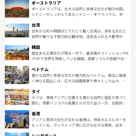
オーストラリア
部のニューオーリンズでは、音楽と美食が融合した独特の
ワイ島は見逃せない。また、定番の観光地といえばオアフ
文化が魅力。旅行者はアメリカの各地域で異なる魅力を楽
島だが、静かな自然を求めるならマウイ島やカウアイ島が
オーストラリアは、壮大な自然と多様な文化が魅力の国。
しみながら、その多様性と豊かな歴史を感じることができ
おすすめ。エメラルドグリーンに輝く海をはじめ、豊かな
シドニーのシンボルであるシドニー・オペラハウス、オー
るだろう。車でのロードトリップや列車の旅も、アメリカ
文化や歴史が息づいている。「アロハスピリット」と呼ば
ストラリア東海岸北部に広がる大サンゴ礁地帯グレートバ
ならではの贅沢な旅のスタイルだ。 なお、新着のアメリカ
台湾
れるおもてなしの心で訪れる人々を迎えてくれるハワイの
リアリーフや大陸中央部にそびえるウルル（エアーズロッ
情報は
コンテンツ一覧
を参照してほしい。
人々、おいしいローカルフードやハワイアンミュージッ
ク）、タスマニアの美しい原生林やケアンズの熱帯雨林な
日本から約４時間ほどでたどり着く台湾は、多彩な文化と
ク、伝統的なフラダンスなど、すべてがハワイの魅力を彩
ど、見どころがたくさん。また、カフェやワイン、オージ
自然が織りなす魅力的な観光地。活気あふれる大都市の台
っている。訪れるたびに新しい発見と感動が待っているハ
ービーフなどの食文化も豊かで、美味しいものであふれて
北やノスタルジックな町並みが人気な九份（ジォウフェ
ワイを、存分に味わってほしい。 なお、新着のハワイ情報
韓国
いる。アクティビティも充実しており、サーフィンやダイ
ン）、静ひつな山岳地帯である台湾東部など、都市の喧騒
は
コンテンツ一覧
を参照してほしい。
ビング、ハイキングなど、アウトドア好きにはたまらな
と山間の静けさが共存しており、訪れる人に新しい発見と
歴史ある王朝文化が残る一方で、最先端のファッションやK
い。オーストラリアの多彩な魅力を存分に味わいつくそ
驚きをもたらしてくれる。また、奥深い台湾の食文化も魅
-POPで世界を席巻している韓国。首都ソウルの宮殿や伝統
う。 なお、新着のオーストラリア情報は
コンテンツ一覧
を
力で、夜市などの屋台グルメから高級料理、ヘルシーで美
家屋が並ぶエリアでは韓国の歴史と文化に浸ることがで
参照してほしい。
ベトナム
容にもいいと評判のスイーツなど、バラエティ豊かな料理
き、地方に足を延ばせば四季折々の自然美を楽しむことが
が味わえる。 なお、新着の台湾情報は
コンテンツ一覧
を参
できる。そして、キムチや焼肉、絶品のストリートフード
豊かな自然と多様な文化が魅力的なベトナム。南北に細長
照してほしい。
まで、さまざまな韓国料理が待っている。夜には、韓国な
く伸びる国土には、広大な田園風景や青々とした山々、世
らではのナイトライフも堪能できる。あたたかいホスピタ
界遺産に登録された壮大な自然景観が点在し、都市部では
タイ
リティに包まれながら、韓国の多彩な魅力を心ゆくまで味
急速な発展と共に伝統が息づく。ハノイの古い町並みやホ
わってみてほしい。 なお、新着の韓国情報は
コンテンツ一
ーチミン市のフランス統治時代の建物も、独特の雰囲気を
タイは、東南アジアに位置する豊かな自然と歴史が息づく
覧
を参照してほしい。
醸し出している。また、バラエティの豊かさとおいしさで
国だ。首都バンコクは高層ビルが立ち並ぶ一方、伝統的な
世界中の食通を魅了してやまないベトナム料理も魅力のひ
寺院や市場がいたるところに点在し、古きよき文化と現代
香港
とつ。フォーやバインミー、ベトナムコーヒーなどは、ぜ
の活気が交差している。北部ではチェンマイなどの山岳地
ひ現地で味わいたい。どの地域を訪れてもあたたかい人々
帯で自然と触れ合い、南部ではプーケットやクラビの美し
アジアと西洋の文化が交わる香港は、特有のエネルギーを
が旅行者を迎えてくれるので、きっと忘れられない旅にな
いビーチでリゾート気分を楽しむことができる。タイ料理
もっている。ヴィクトリア湾に広がる壮大な景色、近未来
るはずだ。 なお、新着のベトナム情報は
コンテンツ一覧
を
は世界的に有名で、屋台から高級レストランまで味覚を刺
的なアートスポット、そして歴史と現代が融合した町並
参照してほしい。
シンガポール
激する。気候は一年中温暖で、どの季節にも異なる楽しみ
み、どこを訪れても感動するはず。観光スポットが密集し