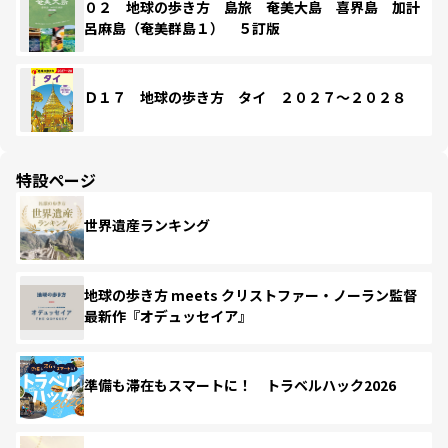
０２ 地球の歩き方 島旅 奄美大島 喜界島 加計
呂麻島（奄美群島１） ５訂版
Ｄ１７ 地球の歩き方 タイ ２０２７～２０２８
特設ページ
世界遺産ランキング
地球の歩き方 meets クリストファー・ノーラン監督
最新作『オデュッセイア』
準備も滞在もスマートに！ トラベルハック2026