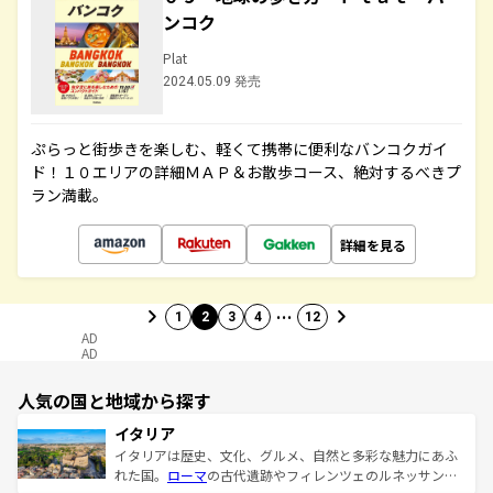
ンコク
Plat
2024.05.09 発売
ぷらっと街歩きを楽しむ、軽くて携帯に便利なバンコクガイ
ド！１０エリアの詳細ＭＡＰ＆お散歩コース、絶対するべきプ
ラン満載。
詳細を見る
…
1
2
3
4
12
AD
AD
人気の国と地域から探す
イタリア
イタリアは歴史、文化、グルメ、自然と多彩な魅力にあふ
れた国。
ローマ
の古代遺跡やフィレンツェのルネッサンス