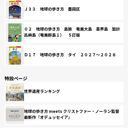
Ｊ３３ 地球の歩き方 墨田区
０２ 地球の歩き方 島旅 奄美大島 喜界島 加計
呂麻島（奄美群島１） ５訂版
Ｄ１７ 地球の歩き方 タイ ２０２７～２０２８
特設ページ
世界遺産ランキング
地球の歩き方 meets クリストファー・ノーラン監督
最新作『オデュッセイア』