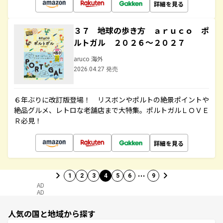
詳細を見る
３７ 地球の歩き方 ａｒｕｃｏ ポ
ルトガル ２０２６～２０２７
aruco 海外
2026.04.27 発売
６年ぶりに改訂版登場！ リスボンやポルトの絶景ポイントや
絶品グルメ、レトロな老舗店まで大特集。ポルトガルＬＯＶＥ
Ｒ必見！
詳細を見る
…
1
2
3
4
5
6
9
AD
AD
人気の国と地域から探す