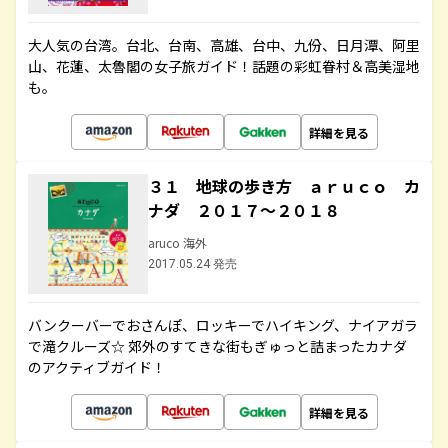
大人気の台湾。台北、台南、高雄、台中、九份、日月潭、阿里
山、花蓮、太魯閣の女子旅ガイド！話題の彩虹眷村＆高美湿地
も。
詳細を見る
３１ 地球の歩き方 ａｒｕｃｏ カ
ナダ ２０１７～２０１８
aruco 海外
2017.05.24 発売
バンクーバーでおさんぽ、ロッキーでハイキング、ナイアガラ
で滝クルーズ☆ 郊外のすてきな街もぎゅっと詰まったカナダ
のアクティブガイド！
詳細を見る