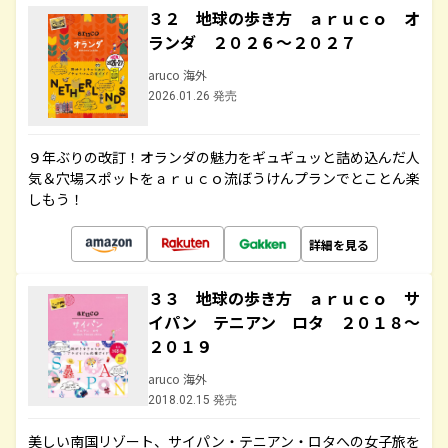
３２ 地球の歩き方 ａｒｕｃｏ オ
ランダ ２０２６～２０２７
aruco 海外
2026.01.26 発売
９年ぶりの改訂！オランダの魅力をギュギュッと詰め込んだ人
気＆穴場スポットをａｒｕｃｏ流ぼうけんプランでとことん楽
しもう！
詳細を見る
３３ 地球の歩き方 ａｒｕｃｏ サ
イパン テニアン ロタ ２０１８～
２０１９
aruco 海外
2018.02.15 発売
美しい南国リゾート、サイパン・テニアン・ロタへの女子旅を