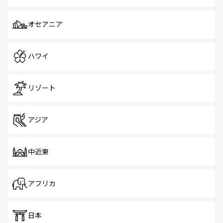
オセアニア
ハワイ
リゾート
アジア
中近東
アフリカ
日本