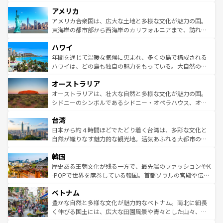
して楽しみつくそう。 なお、新着のイギリス情報は
コンテ
を楽しめる。日本同様に時刻表どおりの旅が可能だ。中世
アメリカ
ンツ一覧
を参照してほしい。
の建物がそのまま残る町や、スイスならではのユニークな
博物館もあり、アルプス観光だけでなく町歩きも満喫する
アメリカ合衆国は、広大な土地と多様な文化が魅力の国。
ことができる。国民の所得が高いため物価も高いが、旅行
東海岸の都市部から西海岸のカリフォルニアまで、訪れる
者向けの交通パス提供のサービスもあり、うまく活用すれ
場所ごとに異なる風景と体験が待っている。ニューヨーク
ハワイ
ば市内交通費無料で観光を楽しむこともできる。 なお、新
のような巨大都市は、観光、ショッピング、エンターテイ
着のスイス情報は
コンテンツ一覧
を参照してほしい。
ンメントが詰まった刺激的なスポットだ。一方、アメリカ
年間を通じて温暖な気候に恵まれ、多くの島で構成される
西部には大自然が広がり、グランドキャニオンやイエロー
ハワイは、どの島も独自の魅力をもっている。大自然の神
ストーン国立公園といった絶景が堪能できる。さらに、南
秘を感じたいなら、火山が生み出した壮大な景観を誇るハ
オーストラリア
部のニューオーリンズでは、音楽と美食が融合した独特の
ワイ島は見逃せない。また、定番の観光地といえばオアフ
文化が魅力。旅行者はアメリカの各地域で異なる魅力を楽
島だが、静かな自然を求めるならマウイ島やカウアイ島が
オーストラリアは、壮大な自然と多様な文化が魅力の国。
しみながら、その多様性と豊かな歴史を感じることができ
おすすめ。エメラルドグリーンに輝く海をはじめ、豊かな
シドニーのシンボルであるシドニー・オペラハウス、オー
るだろう。車でのロードトリップや列車の旅も、アメリカ
文化や歴史が息づいている。「アロハスピリット」と呼ば
ストラリア東海岸北部に広がる大サンゴ礁地帯グレートバ
ならではの贅沢な旅のスタイルだ。 なお、新着のアメリカ
台湾
れるおもてなしの心で訪れる人々を迎えてくれるハワイの
リアリーフや大陸中央部にそびえるウルル（エアーズロッ
情報は
コンテンツ一覧
を参照してほしい。
人々、おいしいローカルフードやハワイアンミュージッ
ク）、タスマニアの美しい原生林やケアンズの熱帯雨林な
日本から約４時間ほどでたどり着く台湾は、多彩な文化と
ク、伝統的なフラダンスなど、すべてがハワイの魅力を彩
ど、見どころがたくさん。また、カフェやワイン、オージ
自然が織りなす魅力的な観光地。活気あふれる大都市の台
っている。訪れるたびに新しい発見と感動が待っているハ
ービーフなどの食文化も豊かで、美味しいものであふれて
北やノスタルジックな町並みが人気な九份（ジォウフェ
ワイを、存分に味わってほしい。 なお、新着のハワイ情報
韓国
いる。アクティビティも充実しており、サーフィンやダイ
ン）、静ひつな山岳地帯である台湾東部など、都市の喧騒
は
コンテンツ一覧
を参照してほしい。
ビング、ハイキングなど、アウトドア好きにはたまらな
と山間の静けさが共存しており、訪れる人に新しい発見と
歴史ある王朝文化が残る一方で、最先端のファッションやK
い。オーストラリアの多彩な魅力を存分に味わいつくそ
驚きをもたらしてくれる。また、奥深い台湾の食文化も魅
-POPで世界を席巻している韓国。首都ソウルの宮殿や伝統
う。 なお、新着のオーストラリア情報は
コンテンツ一覧
を
力で、夜市などの屋台グルメから高級料理、ヘルシーで美
家屋が並ぶエリアでは韓国の歴史と文化に浸ることがで
参照してほしい。
ベトナム
容にもいいと評判のスイーツなど、バラエティ豊かな料理
き、地方に足を延ばせば四季折々の自然美を楽しむことが
が味わえる。 なお、新着の台湾情報は
コンテンツ一覧
を参
できる。そして、キムチや焼肉、絶品のストリートフード
豊かな自然と多様な文化が魅力的なベトナム。南北に細長
照してほしい。
まで、さまざまな韓国料理が待っている。夜には、韓国な
く伸びる国土には、広大な田園風景や青々とした山々、世
らではのナイトライフも堪能できる。あたたかいホスピタ
界遺産に登録された壮大な自然景観が点在し、都市部では