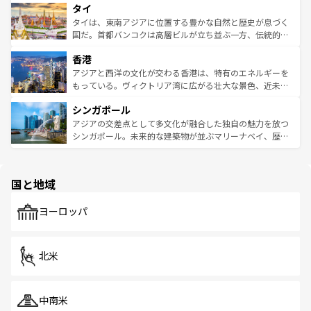
タイ
リティに包まれながら、韓国の多彩な魅力を心ゆくまで味
急速な発展と共に伝統が息づく。ハノイの古い町並みやホ
わってみてほしい。 なお、新着の韓国情報は
コンテンツ一
ーチミン市のフランス統治時代の建物も、独特の雰囲気を
タイは、東南アジアに位置する豊かな自然と歴史が息づく
覧
を参照してほしい。
醸し出している。また、バラエティの豊かさとおいしさで
国だ。首都バンコクは高層ビルが立ち並ぶ一方、伝統的な
世界中の食通を魅了してやまないベトナム料理も魅力のひ
寺院や市場がいたるところに点在し、古きよき文化と現代
香港
とつ。フォーやバインミー、ベトナムコーヒーなどは、ぜ
の活気が交差している。北部ではチェンマイなどの山岳地
ひ現地で味わいたい。どの地域を訪れてもあたたかい人々
帯で自然と触れ合い、南部ではプーケットやクラビの美し
アジアと西洋の文化が交わる香港は、特有のエネルギーを
が旅行者を迎えてくれるので、きっと忘れられない旅にな
いビーチでリゾート気分を楽しむことができる。タイ料理
もっている。ヴィクトリア湾に広がる壮大な景色、近未来
るはずだ。 なお、新着のベトナム情報は
コンテンツ一覧
を
は世界的に有名で、屋台から高級レストランまで味覚を刺
的なアートスポット、そして歴史と現代が融合した町並
参照してほしい。
シンガポール
激する。気候は一年中温暖で、どの季節にも異なる楽しみ
み、どこを訪れても感動するはず。観光スポットが密集し
が待っている。親しみやすいタイの人々、仏教を中心とし
ており、効率よく見どころを回れるのも魅力。息をのむよ
アジアの交差点として多文化が融合した独自の魅力を放つ
た文化、そして多様な観光資源が、訪れる旅人を魅了し続
うな絶景から文化的な体験まで、香港を存分に楽しみ尽く
シンガポール。未来的な建築物が並ぶマリーナベイ、歴史
ける。 なお、新着のタイ情報は
コンテンツ一覧
を参照して
そう。 なお、新着の香港情報は
コンテンツ一覧
を参照して
と伝統を感じられるエスニックタウン、多数の緑豊かな公
ほしい。
ほしい。
園や自然保護区など、自然が調和した近代的な景観と文化
の多様性あふれるカラフルな町は、どこを歩いても新しい
国と地域
発見がある。さらに、治安のよさや充実した公共交通機関
も、旅行者にとっては魅力的なポイント。グルメも豊富
で、ホーカーズは地元の風情を楽しめる外せないスポット
ヨーロッパ
だ。訪れる人を飽きさせないシンガポールで、多様な魅力
を体感しよう。 なお、新着のシンガポール情報は
コンテン
ツ一覧
を参照してほしい。
北米
中南米