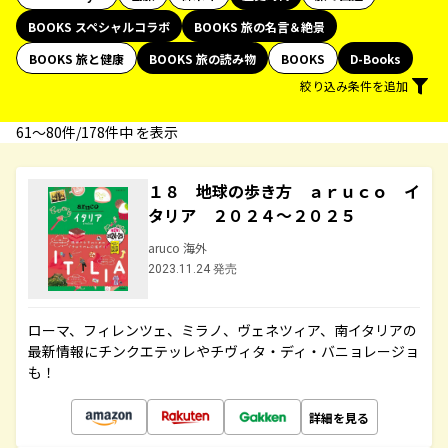
BOOKS スペシャルコラボ
BOOKS 旅の名言＆絶景
BOOKS 旅と健康
BOOKS 旅の読み物
BOOKS
D-Books
絞り込み条件を追加
61〜80件/178件中 を表示
１８ 地球の歩き方 ａｒｕｃｏ イ
タリア ２０２４～２０２５
aruco 海外
2023.11.24 発売
ローマ、フィレンツェ、ミラノ、ヴェネツィア、南イタリアの
最新情報にチンクエテッレやチヴィタ・ディ・バニョレージョ
も！
詳細を見る