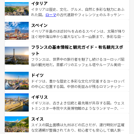
イタリア
イタリアは歴史、文化、グルメ、自然と多彩な魅力にあふ
れた国。
ローマ
の古代遺跡やフィレンツェのルネッサンス
美術、ヴェネツィアの運河など、歴史あるスポットはもち
スペイン
ろん、トスカーナの美しい田園風景やアマルフィ海岸の絶
景など、自然景観も見逃せない。観光の合間には、本場の
イベリア半島のほぼ80％を占めるスペインは、太陽が降り
ピザやパスタなど、絶品のイタリア料理を堪能することも
注ぐ地中海沿岸から雄大なピレネー山脈まで、多彩な自然
できる。朝目覚めてから夜眠るまで、すべての瞬間を楽し
と文化が詰まったヨーロッパ屈指の旅行先だ。多様な地域
フランスの基本情報と観光ガイド・有名観光スポ
ませてくれるイタリアで、忘れられない旅をしてみよう！
文化が根付くこの国では、情熱的なフラメンコ、熱気あふ
なお、新着のイタリア情報は
コンテンツ一覧
を参照してほ
れる闘牛、そして美味しいタパスが生活の一部となってい
ット
しい。
る。首都マドリードの洗練された雰囲気や、バルセロナの
フランスは、世界中の旅行者を魅了し続けるヨーロッパ屈
アートに溢れた街角から、地方では古代ローマ遺跡や中世
指の観光地だ。首都パリのエッフェル塔やルーブル美術館
の城塞都市、穏やかなビーチリゾートまで多彩な表情を見
といった象徴的なスポットから、田舎町の古風な美しさま
せる。地方によって風土や気候が異なるスペインはその個
ドイツ
で、幅広い魅力が詰まっている。華麗な宮殿、歴史的な大
性で訪れる人を魅了する。 なお、新着のスペイン情報は
コ
聖堂、美しいビーチ、そして豊かな自然が、訪れる者を心
ドイツは、豊かな歴史と多彩な文化が交差するヨーロッパ
ンテンツ一覧
を参照してほしい。
から魅了する。また、フランスは美食の国としても知ら
の中心に位置する国。中世の街並みが残るロマンチック街
れ、フランス料理はユネスコ無形文化遺産にも登録されて
道から、未来を先取りするようなモダンな都市まで多様な
イギリス
いる。シャンパンの発祥地であるランス、プロヴァンスの
顔を持つこの国は、どこを歩いても飽きることがない。ベ
香り高いラベンダー畑など、多彩な楽しみ方が可能だ。さ
ルリンの文化的活気、バイエルン州のアルプスの絶景、そ
イギリスは、古きよき伝統と最先端が共存する国。ウェス
らに、パリ以外の地域にも魅力が溢れており、どの街角に
してライン川沿いのワイン畑といった風景は必見。ビール
トミンスター寺院や大英博物館のようなランドマーク、歴
も豊かな歴史と文化が息づいている。パリ以外の個性あふ
とソーセージを味わいながら地元の人と過ごす楽しい時間
史ある大学都市、美しい丘陵地帯や牧歌的な風景など、エ
れる地方に足を運ぶとそれぞれで全く異なる文化を体験で
スイス
は、お酒好きな人にはぜひ体験してほしい。 なお、新着の
リアごとに異なる魅力がある。また、優雅なアフタヌーン
きるだろう。 なお、新着のフランス情報は
コンテンツ一覧
ドイツ情報は
コンテンツ一覧
を参照してほしい。
ティー、ビール好きにはたまらない英国パブ、サッカー観
スイスの国土面積は九州ほどの広さだが、運行時刻が正確
を参照してほしい。
戦など、本場だからこそできる体験も豊富。イギリスを旅
な交通網が整備されており、初心者でも安心して個人旅行