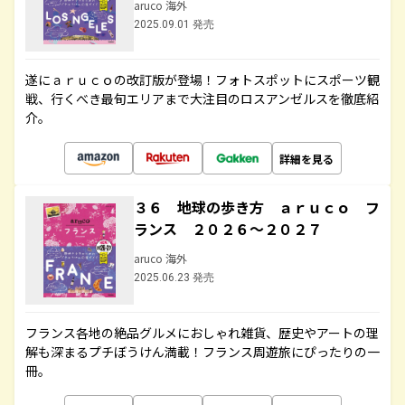
aruco 海外
2025.09.01 発売
遂にａｒｕｃｏの改訂版が登場！フォトスポットにスポーツ観
戦、行くべき最旬エリアまで大注目のロスアンゼルスを徹底紹
介。
詳細を見る
３６ 地球の歩き方 ａｒｕｃｏ フ
ランス ２０２６～２０２７
aruco 海外
2025.06.23 発売
フランス各地の絶品グルメにおしゃれ雑貨、歴史やアートの理
解も深まるプチぼうけん満載！フランス周遊旅にぴったりの一
冊。