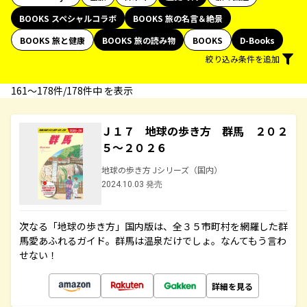
BOOKS スペシャルコラボ
BOOKS 旅の名言＆絶景
BOOKS 旅と健康
BOOKS 旅の読み物
BOOKS
D-Books
絞り込み条件を追加
161〜178件/178件中 を表示
Ｊ１７ 地球の歩き方 群馬 ２０２
５～２０２６
地球の歩き方 Jシリーズ（国内）
2024.10.03 発売
次なる「地球の歩き方」国内版は、全３５市町村を網羅した群
馬愛あふれるガイド。群馬は温泉だけでしょ。なんてもう言わ
せない！
詳細を見る