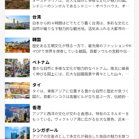
オーストラリアは、壮大な自然と多様な文化が魅力の国。
しみながら、その多様性と豊かな歴史を感じることができ
おすすめ。エメラルドグリーンに輝く海をはじめ、豊かな
シドニーのシンボルであるシドニー・オペラハウス、オー
るだろう。車でのロードトリップや列車の旅も、アメリカ
文化や歴史が息づいている。「アロハスピリット」と呼ば
ストラリア東海岸北部に広がる大サンゴ礁地帯グレートバ
ならではの贅沢な旅のスタイルだ。 なお、新着のアメリカ
台湾
れるおもてなしの心で訪れる人々を迎えてくれるハワイの
リアリーフや大陸中央部にそびえるウルル（エアーズロッ
情報は
コンテンツ一覧
を参照してほしい。
人々、おいしいローカルフードやハワイアンミュージッ
ク）、タスマニアの美しい原生林やケアンズの熱帯雨林な
日本から約４時間ほどでたどり着く台湾は、多彩な文化と
ク、伝統的なフラダンスなど、すべてがハワイの魅力を彩
ど、見どころがたくさん。また、カフェやワイン、オージ
自然が織りなす魅力的な観光地。活気あふれる大都市の台
っている。訪れるたびに新しい発見と感動が待っているハ
ービーフなどの食文化も豊かで、美味しいものであふれて
北やノスタルジックな町並みが人気な九份（ジォウフェ
ワイを、存分に味わってほしい。 なお、新着のハワイ情報
韓国
いる。アクティビティも充実しており、サーフィンやダイ
ン）、静ひつな山岳地帯である台湾東部など、都市の喧騒
は
コンテンツ一覧
を参照してほしい。
ビング、ハイキングなど、アウトドア好きにはたまらな
と山間の静けさが共存しており、訪れる人に新しい発見と
歴史ある王朝文化が残る一方で、最先端のファッションやK
い。オーストラリアの多彩な魅力を存分に味わいつくそ
驚きをもたらしてくれる。また、奥深い台湾の食文化も魅
-POPで世界を席巻している韓国。首都ソウルの宮殿や伝統
う。 なお、新着のオーストラリア情報は
コンテンツ一覧
を
力で、夜市などの屋台グルメから高級料理、ヘルシーで美
家屋が並ぶエリアでは韓国の歴史と文化に浸ることがで
参照してほしい。
ベトナム
容にもいいと評判のスイーツなど、バラエティ豊かな料理
き、地方に足を延ばせば四季折々の自然美を楽しむことが
が味わえる。 なお、新着の台湾情報は
コンテンツ一覧
を参
できる。そして、キムチや焼肉、絶品のストリートフード
豊かな自然と多様な文化が魅力的なベトナム。南北に細長
照してほしい。
まで、さまざまな韓国料理が待っている。夜には、韓国な
く伸びる国土には、広大な田園風景や青々とした山々、世
らではのナイトライフも堪能できる。あたたかいホスピタ
界遺産に登録された壮大な自然景観が点在し、都市部では
タイ
リティに包まれながら、韓国の多彩な魅力を心ゆくまで味
急速な発展と共に伝統が息づく。ハノイの古い町並みやホ
わってみてほしい。 なお、新着の韓国情報は
コンテンツ一
ーチミン市のフランス統治時代の建物も、独特の雰囲気を
タイは、東南アジアに位置する豊かな自然と歴史が息づく
覧
を参照してほしい。
醸し出している。また、バラエティの豊かさとおいしさで
国だ。首都バンコクは高層ビルが立ち並ぶ一方、伝統的な
世界中の食通を魅了してやまないベトナム料理も魅力のひ
寺院や市場がいたるところに点在し、古きよき文化と現代
香港
とつ。フォーやバインミー、ベトナムコーヒーなどは、ぜ
の活気が交差している。北部ではチェンマイなどの山岳地
ひ現地で味わいたい。どの地域を訪れてもあたたかい人々
帯で自然と触れ合い、南部ではプーケットやクラビの美し
アジアと西洋の文化が交わる香港は、特有のエネルギーを
が旅行者を迎えてくれるので、きっと忘れられない旅にな
いビーチでリゾート気分を楽しむことができる。タイ料理
もっている。ヴィクトリア湾に広がる壮大な景色、近未来
るはずだ。 なお、新着のベトナム情報は
コンテンツ一覧
を
は世界的に有名で、屋台から高級レストランまで味覚を刺
的なアートスポット、そして歴史と現代が融合した町並
参照してほしい。
シンガポール
激する。気候は一年中温暖で、どの季節にも異なる楽しみ
み、どこを訪れても感動するはず。観光スポットが密集し
が待っている。親しみやすいタイの人々、仏教を中心とし
ており、効率よく見どころを回れるのも魅力。息をのむよ
アジアの交差点として多文化が融合した独自の魅力を放つ