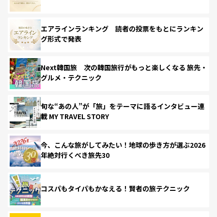
エアラインランキング 読者の投票をもとにランキン
グ形式で発表
Next韓国旅 次の韓国旅行がもっと楽しくなる 旅先・
グルメ・テクニック
旬な“あの人”が「旅」をテーマに語るインタビュー連
載 MY TRAVEL STORY
今、こんな旅がしてみたい！地球の歩き方が選ぶ2026
年絶対行くべき旅先30
コスパもタイパもかなえる！賢者の旅テクニック