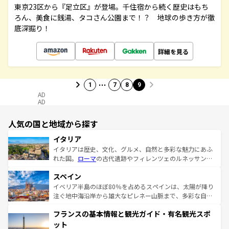
東京23区から『足立区』が登場。千住宿から続く歴史はもち
ろん、美食に銭湯、タコさん公園まで！？ 地球の歩き方が徹
底深掘り！
詳細を見る
…
1
7
8
9
AD
AD
人気の国と地域から探す
イタリア
イタリアは歴史、文化、グルメ、自然と多彩な魅力にあふ
れた国。
ローマ
の古代遺跡やフィレンツェのルネッサンス
美術、ヴェネツィアの運河など、歴史あるスポットはもち
スペイン
ろん、トスカーナの美しい田園風景やアマルフィ海岸の絶
景など、自然景観も見逃せない。観光の合間には、本場の
イベリア半島のほぼ80％を占めるスペインは、太陽が降り
ピザやパスタなど、絶品のイタリア料理を堪能することも
注ぐ地中海沿岸から雄大なピレネー山脈まで、多彩な自然
できる。朝目覚めてから夜眠るまで、すべての瞬間を楽し
と文化が詰まったヨーロッパ屈指の旅行先だ。多様な地域
フランスの基本情報と観光ガイド・有名観光スポ
ませてくれるイタリアで、忘れられない旅をしてみよう！
文化が根付くこの国では、情熱的なフラメンコ、熱気あふ
なお、新着のイタリア情報は
コンテンツ一覧
を参照してほ
れる闘牛、そして美味しいタパスが生活の一部となってい
ット