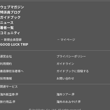
ウェブマガジン
特派員ブログ
ガイドブック
ニュース
著者一覧
コミュニティ
新規会員登録
マイページ
GOOD LUCK TRIP
運営会社
プライバシーポリシー
利用規約
ガイドライン
書店御担当者様へ
ガイドブックに投稿する
採用情報
お問い合わせ
関連サービス
海外航空券
海外ツアー
旅行用品
海外のおみやげ
© Arukikata. Co.,Ltd. All rights reserved.