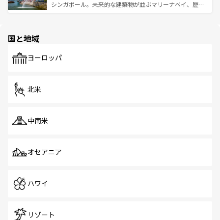
た文化、そして多様な観光資源が、訪れる旅人を魅了し続
うな絶景から文化的な体験まで、香港を存分に楽しみ尽く
シンガポール。未来的な建築物が並ぶマリーナベイ、歴史
ける。 なお、新着のタイ情報は
コンテンツ一覧
を参照して
そう。 なお、新着の香港情報は
コンテンツ一覧
を参照して
と伝統を感じられるエスニックタウン、多数の緑豊かな公
ほしい。
ほしい。
園や自然保護区など、自然が調和した近代的な景観と文化
の多様性あふれるカラフルな町は、どこを歩いても新しい
国と地域
発見がある。さらに、治安のよさや充実した公共交通機関
も、旅行者にとっては魅力的なポイント。グルメも豊富
で、ホーカーズは地元の風情を楽しめる外せないスポット
ヨーロッパ
だ。訪れる人を飽きさせないシンガポールで、多様な魅力
を体感しよう。 なお、新着のシンガポール情報は
コンテン
ツ一覧
を参照してほしい。
北米
中南米
オセアニア
ハワイ
リゾート