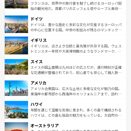
しい。
る。首都マドリードの洗練された雰囲気や、バルセロナの
フランスは、世界中の旅行者を魅了し続けるヨーロッパ屈
アートに溢れた街角から、地方では古代ローマ遺跡や中世
指の観光地だ。首都パリのエッフェル塔やルーブル美術館
の城塞都市、穏やかなビーチリゾートまで多彩な表情を見
といった象徴的なスポットから、田舎町の古風な美しさま
せる。地方によって風土や気候が異なるスペインはその個
ドイツ
で、幅広い魅力が詰まっている。華麗な宮殿、歴史的な大
性で訪れる人を魅了する。 なお、新着のスペイン情報は
コ
聖堂、美しいビーチ、そして豊かな自然が、訪れる者を心
ドイツは、豊かな歴史と多彩な文化が交差するヨーロッパ
ンテンツ一覧
を参照してほしい。
から魅了する。また、フランスは美食の国としても知ら
の中心に位置する国。中世の街並みが残るロマンチック街
れ、フランス料理はユネスコ無形文化遺産にも登録されて
道から、未来を先取りするようなモダンな都市まで多様な
イギリス
いる。シャンパンの発祥地であるランス、プロヴァンスの
顔を持つこの国は、どこを歩いても飽きることがない。ベ
香り高いラベンダー畑など、多彩な楽しみ方が可能だ。さ
ルリンの文化的活気、バイエルン州のアルプスの絶景、そ
イギリスは、古きよき伝統と最先端が共存する国。ウェス
らに、パリ以外の地域にも魅力が溢れており、どの街角に
してライン川沿いのワイン畑といった風景は必見。ビール
トミンスター寺院や大英博物館のようなランドマーク、歴
も豊かな歴史と文化が息づいている。パリ以外の個性あふ
とソーセージを味わいながら地元の人と過ごす楽しい時間
史ある大学都市、美しい丘陵地帯や牧歌的な風景など、エ
れる地方に足を運ぶとそれぞれで全く異なる文化を体験で
スイス
は、お酒好きな人にはぜひ体験してほしい。 なお、新着の
リアごとに異なる魅力がある。また、優雅なアフタヌーン
きるだろう。 なお、新着のフランス情報は
コンテンツ一覧
ドイツ情報は
コンテンツ一覧
を参照してほしい。
ティー、ビール好きにはたまらない英国パブ、サッカー観
スイスの国土面積は九州ほどの広さだが、運行時刻が正確
を参照してほしい。
戦など、本場だからこそできる体験も豊富。イギリスを旅
な交通網が整備されており、初心者でも安心して個人旅行
して楽しみつくそう。 なお、新着のイギリス情報は
コンテ
を楽しめる。日本同様に時刻表どおりの旅が可能だ。中世
アメリカ
ンツ一覧
を参照してほしい。
の建物がそのまま残る町や、スイスならではのユニークな
博物館もあり、アルプス観光だけでなく町歩きも満喫する
アメリカ合衆国は、広大な土地と多様な文化が魅力の国。
ことができる。国民の所得が高いため物価も高いが、旅行
東海岸の都市部から西海岸のカリフォルニアまで、訪れる
者向けの交通パス提供のサービスもあり、うまく活用すれ
場所ごとに異なる風景と体験が待っている。ニューヨーク
ハワイ
ば市内交通費無料で観光を楽しむこともできる。 なお、新
のような巨大都市は、観光、ショッピング、エンターテイ
着のスイス情報は
コンテンツ一覧
を参照してほしい。
ンメントが詰まった刺激的なスポットだ。一方、アメリカ
年間を通じて温暖な気候に恵まれ、多くの島で構成される
西部には大自然が広がり、グランドキャニオンやイエロー
ハワイは、どの島も独自の魅力をもっている。大自然の神
ストーン国立公園といった絶景が堪能できる。さらに、南
秘を感じたいなら、火山が生み出した壮大な景観を誇るハ
オーストラリア
部のニューオーリンズでは、音楽と美食が融合した独特の
ワイ島は見逃せない。また、定番の観光地といえばオアフ
文化が魅力。旅行者はアメリカの各地域で異なる魅力を楽
島だが、静かな自然を求めるならマウイ島やカウアイ島が