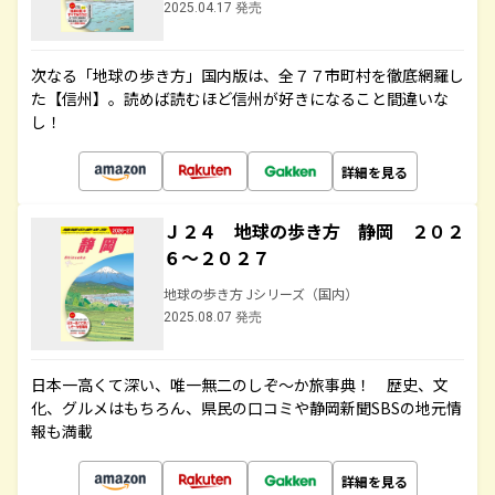
2025.04.17 発売
次なる「地球の歩き方」国内版は、全７７市町村を徹底網羅し
た【信州】。読めば読むほど信州が好きになること間違いな
し！
詳細を見る
Ｊ２４ 地球の歩き方 静岡 ２０２
６～２０２７
地球の歩き方 Jシリーズ（国内）
2025.08.07 発売
日本一高くて深い、唯一無二のしぞ～か旅事典！ 歴史、文
化、グルメはもちろん、県民の口コミや静岡新聞SBSの地元情
報も満載
詳細を見る