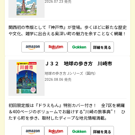
2026.07.23 発売
関西初の市版として『神戸市』が登場。歩くほどに新たな歴史
や文化、雑学に出合える奥深い町の魅力を余すことなく網羅！
詳細を見る
Ｊ３２ 地球の歩き方 川崎市
地球の歩き方 Jシリーズ（国内）
2026.08.06 発売
初回限定版は『ドラえもん』特別カバー付き！ 全7区を網羅
＆400ページのボリュームでお届けする“川崎の旅事典”！ ひ
たすら町を歩き、取材したディープな地元情報満載。
詳細を見る