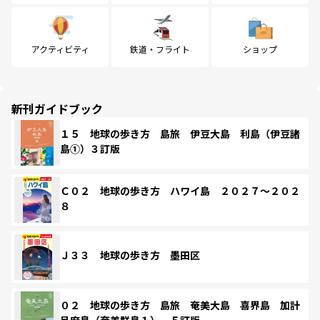
アクティビティ
鉄道・フライト
ショップ
新刊ガイドブック
１５ 地球の歩き方 島旅 伊豆大島 利島（伊豆諸
島①）３訂版
Ｃ０２ 地球の歩き方 ハワイ島 ２０２７～２０２
８
Ｊ３３ 地球の歩き方 墨田区
０２ 地球の歩き方 島旅 奄美大島 喜界島 加計
呂麻島（奄美群島１） ５訂版