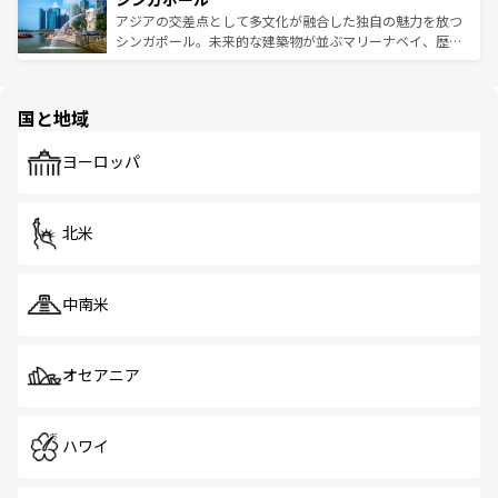
が待っている。親しみやすいタイの人々、仏教を中心とし
ており、効率よく見どころを回れるのも魅力。息をのむよ
アジアの交差点として多文化が融合した独自の魅力を放つ
た文化、そして多様な観光資源が、訪れる旅人を魅了し続
うな絶景から文化的な体験まで、香港を存分に楽しみ尽く
シンガポール。未来的な建築物が並ぶマリーナベイ、歴史
ける。 なお、新着のタイ情報は
コンテンツ一覧
を参照して
そう。 なお、新着の香港情報は
コンテンツ一覧
を参照して
と伝統を感じられるエスニックタウン、多数の緑豊かな公
ほしい。
ほしい。
園や自然保護区など、自然が調和した近代的な景観と文化
の多様性あふれるカラフルな町は、どこを歩いても新しい
国と地域
発見がある。さらに、治安のよさや充実した公共交通機関
も、旅行者にとっては魅力的なポイント。グルメも豊富
で、ホーカーズは地元の風情を楽しめる外せないスポット
ヨーロッパ
だ。訪れる人を飽きさせないシンガポールで、多様な魅力
を体感しよう。 なお、新着のシンガポール情報は
コンテン
ツ一覧
を参照してほしい。
北米
中南米
オセアニア
ハワイ