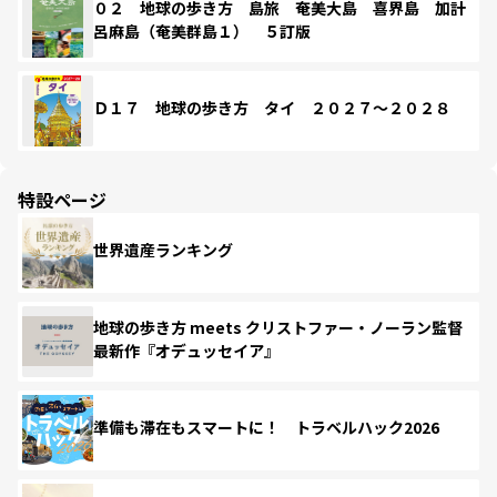
０２ 地球の歩き方 島旅 奄美大島 喜界島 加計
呂麻島（奄美群島１） ５訂版
Ｄ１７ 地球の歩き方 タイ ２０２７～２０２８
特設ページ
世界遺産ランキング
地球の歩き方 meets クリストファー・ノーラン監督
最新作『オデュッセイア』
準備も滞在もスマートに！ トラベルハック2026