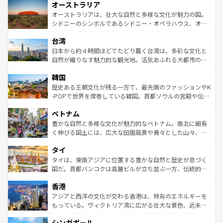
オーストラリア
部のニューオーリンズでは、音楽と美食が融合した独特の
ワイ島は見逃せない。また、定番の観光地といえばオアフ
文化が魅力。旅行者はアメリカの各地域で異なる魅力を楽
島だが、静かな自然を求めるならマウイ島やカウアイ島が
オーストラリアは、壮大な自然と多様な文化が魅力の国。
しみながら、その多様性と豊かな歴史を感じることができ
おすすめ。エメラルドグリーンに輝く海をはじめ、豊かな
シドニーのシンボルであるシドニー・オペラハウス、オー
るだろう。車でのロードトリップや列車の旅も、アメリカ
文化や歴史が息づいている。「アロハスピリット」と呼ば
ストラリア東海岸北部に広がる大サンゴ礁地帯グレートバ
ならではの贅沢な旅のスタイルだ。 なお、新着のアメリカ
台湾
れるおもてなしの心で訪れる人々を迎えてくれるハワイの
リアリーフや大陸中央部にそびえるウルル（エアーズロッ
情報は
コンテンツ一覧
を参照してほしい。
人々、おいしいローカルフードやハワイアンミュージッ
ク）、タスマニアの美しい原生林やケアンズの熱帯雨林な
日本から約４時間ほどでたどり着く台湾は、多彩な文化と
ク、伝統的なフラダンスなど、すべてがハワイの魅力を彩
ど、見どころがたくさん。また、カフェやワイン、オージ
自然が織りなす魅力的な観光地。活気あふれる大都市の台
っている。訪れるたびに新しい発見と感動が待っているハ
ービーフなどの食文化も豊かで、美味しいものであふれて
北やノスタルジックな町並みが人気な九份（ジォウフェ
ワイを、存分に味わってほしい。 なお、新着のハワイ情報
韓国
いる。アクティビティも充実しており、サーフィンやダイ
ン）、静ひつな山岳地帯である台湾東部など、都市の喧騒
は
コンテンツ一覧
を参照してほしい。
ビング、ハイキングなど、アウトドア好きにはたまらな
と山間の静けさが共存しており、訪れる人に新しい発見と
歴史ある王朝文化が残る一方で、最先端のファッションやK
い。オーストラリアの多彩な魅力を存分に味わいつくそ
驚きをもたらしてくれる。また、奥深い台湾の食文化も魅
-POPで世界を席巻している韓国。首都ソウルの宮殿や伝統
う。 なお、新着のオーストラリア情報は
コンテンツ一覧
を
力で、夜市などの屋台グルメから高級料理、ヘルシーで美
家屋が並ぶエリアでは韓国の歴史と文化に浸ることがで
参照してほしい。
ベトナム
容にもいいと評判のスイーツなど、バラエティ豊かな料理
き、地方に足を延ばせば四季折々の自然美を楽しむことが
が味わえる。 なお、新着の台湾情報は
コンテンツ一覧
を参
できる。そして、キムチや焼肉、絶品のストリートフード
豊かな自然と多様な文化が魅力的なベトナム。南北に細長
照してほしい。
まで、さまざまな韓国料理が待っている。夜には、韓国な
く伸びる国土には、広大な田園風景や青々とした山々、世
らではのナイトライフも堪能できる。あたたかいホスピタ
界遺産に登録された壮大な自然景観が点在し、都市部では
タイ
リティに包まれながら、韓国の多彩な魅力を心ゆくまで味
急速な発展と共に伝統が息づく。ハノイの古い町並みやホ
わってみてほしい。 なお、新着の韓国情報は
コンテンツ一
ーチミン市のフランス統治時代の建物も、独特の雰囲気を
タイは、東南アジアに位置する豊かな自然と歴史が息づく
覧
を参照してほしい。
醸し出している。また、バラエティの豊かさとおいしさで
国だ。首都バンコクは高層ビルが立ち並ぶ一方、伝統的な
世界中の食通を魅了してやまないベトナム料理も魅力のひ
寺院や市場がいたるところに点在し、古きよき文化と現代
香港
とつ。フォーやバインミー、ベトナムコーヒーなどは、ぜ
の活気が交差している。北部ではチェンマイなどの山岳地
ひ現地で味わいたい。どの地域を訪れてもあたたかい人々
帯で自然と触れ合い、南部ではプーケットやクラビの美し
アジアと西洋の文化が交わる香港は、特有のエネルギーを
が旅行者を迎えてくれるので、きっと忘れられない旅にな
いビーチでリゾート気分を楽しむことができる。タイ料理
もっている。ヴィクトリア湾に広がる壮大な景色、近未来
るはずだ。 なお、新着のベトナム情報は
コンテンツ一覧
を
は世界的に有名で、屋台から高級レストランまで味覚を刺
的なアートスポット、そして歴史と現代が融合した町並
参照してほしい。
シンガポール
激する。気候は一年中温暖で、どの季節にも異なる楽しみ
み、どこを訪れても感動するはず。観光スポットが密集し