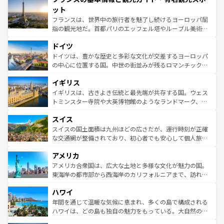
なお、新着のイタリア情報は
コンテンツ一覧
を参照してほ
れる闘牛、そして美味しいタパスが生活の一部となってい
ット
しい。
る。首都マドリードの洗練された雰囲気や、バルセロナの
フランスは、世界中の旅行者を魅了し続けるヨーロッパ屈
アートに溢れた街角から、地方では古代ローマ遺跡や中世
指の観光地だ。首都パリのエッフェル塔やルーブル美術館
の城塞都市、穏やかなビーチリゾートまで多彩な表情を見
といった象徴的なスポットから、田舎町の古風な美しさま
せる。地方によって風土や気候が異なるスペインはその個
ドイツ
で、幅広い魅力が詰まっている。華麗な宮殿、歴史的な大
性で訪れる人を魅了する。 なお、新着のスペイン情報は
コ
聖堂、美しいビーチ、そして豊かな自然が、訪れる者を心
ドイツは、豊かな歴史と多彩な文化が交差するヨーロッパ
ンテンツ一覧
を参照してほしい。
から魅了する。また、フランスは美食の国としても知ら
の中心に位置する国。中世の街並みが残るロマンチック街
れ、フランス料理はユネスコ無形文化遺産にも登録されて
道から、未来を先取りするようなモダンな都市まで多様な
イギリス
いる。シャンパンの発祥地であるランス、プロヴァンスの
顔を持つこの国は、どこを歩いても飽きることがない。ベ
香り高いラベンダー畑など、多彩な楽しみ方が可能だ。さ
ルリンの文化的活気、バイエルン州のアルプスの絶景、そ
イギリスは、古きよき伝統と最先端が共存する国。ウェス
らに、パリ以外の地域にも魅力が溢れており、どの街角に
してライン川沿いのワイン畑といった風景は必見。ビール
トミンスター寺院や大英博物館のようなランドマーク、歴
も豊かな歴史と文化が息づいている。パリ以外の個性あふ
とソーセージを味わいながら地元の人と過ごす楽しい時間
史ある大学都市、美しい丘陵地帯や牧歌的な風景など、エ
れる地方に足を運ぶとそれぞれで全く異なる文化を体験で
スイス
は、お酒好きな人にはぜひ体験してほしい。 なお、新着の
リアごとに異なる魅力がある。また、優雅なアフタヌーン
きるだろう。 なお、新着のフランス情報は
コンテンツ一覧
ドイツ情報は
コンテンツ一覧
を参照してほしい。
ティー、ビール好きにはたまらない英国パブ、サッカー観
スイスの国土面積は九州ほどの広さだが、運行時刻が正確
を参照してほしい。
戦など、本場だからこそできる体験も豊富。イギリスを旅
な交通網が整備されており、初心者でも安心して個人旅行
して楽しみつくそう。 なお、新着のイギリス情報は
コンテ
を楽しめる。日本同様に時刻表どおりの旅が可能だ。中世
アメリカ
ンツ一覧
を参照してほしい。
の建物がそのまま残る町や、スイスならではのユニークな
博物館もあり、アルプス観光だけでなく町歩きも満喫する
アメリカ合衆国は、広大な土地と多様な文化が魅力の国。
ことができる。国民の所得が高いため物価も高いが、旅行
東海岸の都市部から西海岸のカリフォルニアまで、訪れる
者向けの交通パス提供のサービスもあり、うまく活用すれ
場所ごとに異なる風景と体験が待っている。ニューヨーク
ハワイ
ば市内交通費無料で観光を楽しむこともできる。 なお、新
のような巨大都市は、観光、ショッピング、エンターテイ
着のスイス情報は
コンテンツ一覧
を参照してほしい。
ンメントが詰まった刺激的なスポットだ。一方、アメリカ
年間を通じて温暖な気候に恵まれ、多くの島で構成される
西部には大自然が広がり、グランドキャニオンやイエロー
ハワイは、どの島も独自の魅力をもっている。大自然の神
ストーン国立公園といった絶景が堪能できる。さらに、南
秘を感じたいなら、火山が生み出した壮大な景観を誇るハ