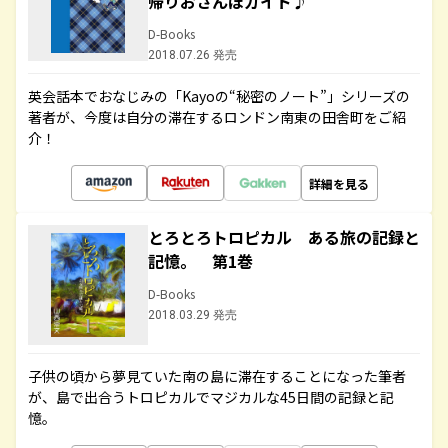
帰りおさんぽガイド♪
D-Books
2018.07.26 発売
英会話本でおなじみの「Kayoの“秘密のノート”」シリーズの
著者が、今度は自分の滞在するロンドン南東の田舎町をご紹
介！
詳細を見る
とろとろトロピカル ある旅の記録と
記憶。 第1巻
D-Books
2018.03.29 発売
子供の頃から夢見ていた南の島に滞在することになった筆者
が、島で出合うトロピカルでマジカルな45日間の記録と記
憶。