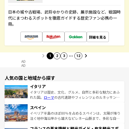
日本の城や古戦場、武将ゆかりの史跡、展示施設など、戦国時
代にまつわるスポットを徹底ガイドする歴史ファン必携の一
冊。
詳細を見る
…
1
2
3
12
AD
AD
人気の国と地域から探す
イタリア
イタリアは歴史、文化、グルメ、自然と多彩な魅力にあふ
れた国。
ローマ
の古代遺跡やフィレンツェのルネッサンス
美術、ヴェネツィアの運河など、歴史あるスポットはもち
スペイン
ろん、トスカーナの美しい田園風景やアマルフィ海岸の絶
景など、自然景観も見逃せない。観光の合間には、本場の
イベリア半島のほぼ80％を占めるスペインは、太陽が降り
ピザやパスタなど、絶品のイタリア料理を堪能することも
注ぐ地中海沿岸から雄大なピレネー山脈まで、多彩な自然
できる。朝目覚めてから夜眠るまで、すべての瞬間を楽し
と文化が詰まったヨーロッパ屈指の旅行先だ。多様な地域
フランスの基本情報と観光ガイド・有名観光スポ
ませてくれるイタリアで、忘れられない旅をしてみよう！
文化が根付くこの国では、情熱的なフラメンコ、熱気あふ