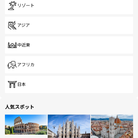
リゾート
アジア
中近東
アフリカ
日本
人気スポット