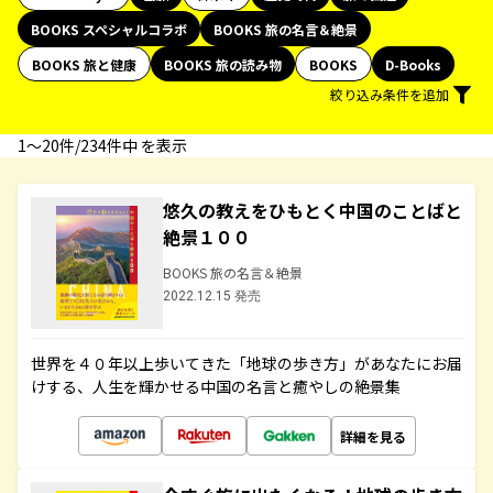
BOOKS スペシャルコラボ
BOOKS 旅の名言＆絶景
BOOKS 旅と健康
BOOKS 旅の読み物
BOOKS
D-Books
絞り込み条件を追加
1〜20件/234件中 を表示
悠久の教えをひもとく中国のことばと
絶景１００
BOOKS 旅の名言＆絶景
2022.12.15 発売
世界を４０年以上歩いてきた「地球の歩き方」があなたにお届
けする、人生を輝かせる中国の名言と癒やしの絶景集
詳細を見る