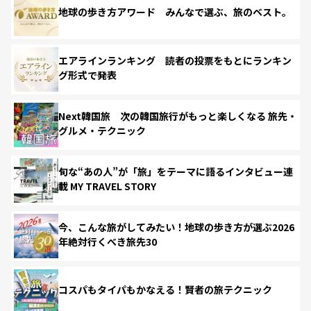
地球の歩き方アワード みんなで選ぶ、旅のベスト。
エアラインランキング 読者の投票をもとにランキン
グ形式で発表
Next韓国旅 次の韓国旅行がもっと楽しくなる 旅先・
グルメ・テクニック
旬な“あの人”が「旅」をテーマに語るインタビュー連
載 MY TRAVEL STORY
今、こんな旅がしてみたい！地球の歩き方が選ぶ2026
年絶対行くべき旅先30
コスパもタイパもかなえる！賢者の旅テクニック