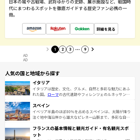
日本の城や古戦場、武将ゆかりの史跡、展示施設など、戦国時
代にまつわるスポットを徹底ガイドする歴史ファン必携の一
冊。
詳細を見る
…
1
2
3
9
AD
AD
人気の国と地域から探す
イタリア
イタリアは歴史、文化、グルメ、自然と多彩な魅力にあふ
れた国。
ローマ
の古代遺跡やフィレンツェのルネッサンス
美術、ヴェネツィアの運河など、歴史あるスポットはもち
スペイン
ろん、トスカーナの美しい田園風景やアマルフィ海岸の絶
景など、自然景観も見逃せない。観光の合間には、本場の
イベリア半島のほぼ80％を占めるスペインは、太陽が降り
ピザやパスタなど、絶品のイタリア料理を堪能することも
注ぐ地中海沿岸から雄大なピレネー山脈まで、多彩な自然
できる。朝目覚めてから夜眠るまで、すべての瞬間を楽し
と文化が詰まったヨーロッパ屈指の旅行先だ。多様な地域
フランスの基本情報と観光ガイド・有名観光スポ
ませてくれるイタリアで、忘れられない旅をしてみよう！
文化が根付くこの国では、情熱的なフラメンコ、熱気あふ
なお、新着のイタリア情報は
コンテンツ一覧
を参照してほ
れる闘牛、そして美味しいタパスが生活の一部となってい
ット
しい。
る。首都マドリードの洗練された雰囲気や、バルセロナの