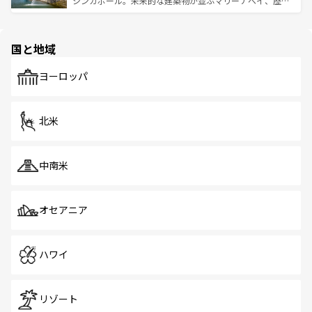
シンガポール。未来的な建築物が並ぶマリーナベイ、歴史
ける。 なお、新着のタイ情報は
コンテンツ一覧
を参照して
そう。 なお、新着の香港情報は
コンテンツ一覧
を参照して
と伝統を感じられるエスニックタウン、多数の緑豊かな公
ほしい。
ほしい。
園や自然保護区など、自然が調和した近代的な景観と文化
の多様性あふれるカラフルな町は、どこを歩いても新しい
国と地域
発見がある。さらに、治安のよさや充実した公共交通機関
も、旅行者にとっては魅力的なポイント。グルメも豊富
で、ホーカーズは地元の風情を楽しめる外せないスポット
ヨーロッパ
だ。訪れる人を飽きさせないシンガポールで、多様な魅力
を体感しよう。 なお、新着のシンガポール情報は
コンテン
ツ一覧
を参照してほしい。
北米
中南米
オセアニア
ハワイ
リゾート