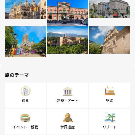
旅のテーマ
飲食
建築・アート
宿泊
イベント・観戦
世界遺産
リゾート