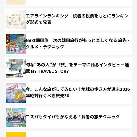
エアラインランキング 読者の投票をもとにランキン
グ形式で発表
Next韓国旅 次の韓国旅行がもっと楽しくなる 旅先・
グルメ・テクニック
旬な“あの人”が「旅」をテーマに語るインタビュー連
載 MY TRAVEL STORY
今、こんな旅がしてみたい！地球の歩き方が選ぶ2026
年絶対行くべき旅先30
コスパもタイパもかなえる！賢者の旅テクニック