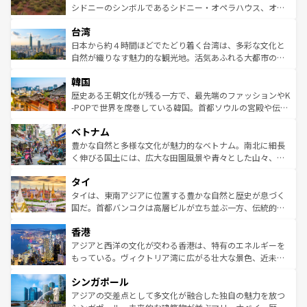
しみながら、その多様性と豊かな歴史を感じることができ
おすすめ。エメラルドグリーンに輝く海をはじめ、豊かな
シドニーのシンボルであるシドニー・オペラハウス、オー
るだろう。車でのロードトリップや列車の旅も、アメリカ
文化や歴史が息づいている。「アロハスピリット」と呼ば
ストラリア東海岸北部に広がる大サンゴ礁地帯グレートバ
ならではの贅沢な旅のスタイルだ。 なお、新着のアメリカ
台湾
れるおもてなしの心で訪れる人々を迎えてくれるハワイの
リアリーフや大陸中央部にそびえるウルル（エアーズロッ
情報は
コンテンツ一覧
を参照してほしい。
人々、おいしいローカルフードやハワイアンミュージッ
ク）、タスマニアの美しい原生林やケアンズの熱帯雨林な
日本から約４時間ほどでたどり着く台湾は、多彩な文化と
ク、伝統的なフラダンスなど、すべてがハワイの魅力を彩
ど、見どころがたくさん。また、カフェやワイン、オージ
自然が織りなす魅力的な観光地。活気あふれる大都市の台
っている。訪れるたびに新しい発見と感動が待っているハ
ービーフなどの食文化も豊かで、美味しいものであふれて
北やノスタルジックな町並みが人気な九份（ジォウフェ
ワイを、存分に味わってほしい。 なお、新着のハワイ情報
韓国
いる。アクティビティも充実しており、サーフィンやダイ
ン）、静ひつな山岳地帯である台湾東部など、都市の喧騒
は
コンテンツ一覧
を参照してほしい。
ビング、ハイキングなど、アウトドア好きにはたまらな
と山間の静けさが共存しており、訪れる人に新しい発見と
歴史ある王朝文化が残る一方で、最先端のファッションやK
い。オーストラリアの多彩な魅力を存分に味わいつくそ
驚きをもたらしてくれる。また、奥深い台湾の食文化も魅
-POPで世界を席巻している韓国。首都ソウルの宮殿や伝統
う。 なお、新着のオーストラリア情報は
コンテンツ一覧
を
力で、夜市などの屋台グルメから高級料理、ヘルシーで美
家屋が並ぶエリアでは韓国の歴史と文化に浸ることがで
参照してほしい。
ベトナム
容にもいいと評判のスイーツなど、バラエティ豊かな料理
き、地方に足を延ばせば四季折々の自然美を楽しむことが
が味わえる。 なお、新着の台湾情報は
コンテンツ一覧
を参
できる。そして、キムチや焼肉、絶品のストリートフード
豊かな自然と多様な文化が魅力的なベトナム。南北に細長
照してほしい。
まで、さまざまな韓国料理が待っている。夜には、韓国な
く伸びる国土には、広大な田園風景や青々とした山々、世
らではのナイトライフも堪能できる。あたたかいホスピタ
界遺産に登録された壮大な自然景観が点在し、都市部では
タイ
リティに包まれながら、韓国の多彩な魅力を心ゆくまで味
急速な発展と共に伝統が息づく。ハノイの古い町並みやホ
わってみてほしい。 なお、新着の韓国情報は
コンテンツ一
ーチミン市のフランス統治時代の建物も、独特の雰囲気を
タイは、東南アジアに位置する豊かな自然と歴史が息づく
覧
を参照してほしい。
醸し出している。また、バラエティの豊かさとおいしさで
国だ。首都バンコクは高層ビルが立ち並ぶ一方、伝統的な
世界中の食通を魅了してやまないベトナム料理も魅力のひ
寺院や市場がいたるところに点在し、古きよき文化と現代
香港
とつ。フォーやバインミー、ベトナムコーヒーなどは、ぜ
の活気が交差している。北部ではチェンマイなどの山岳地
ひ現地で味わいたい。どの地域を訪れてもあたたかい人々
帯で自然と触れ合い、南部ではプーケットやクラビの美し
アジアと西洋の文化が交わる香港は、特有のエネルギーを
が旅行者を迎えてくれるので、きっと忘れられない旅にな
いビーチでリゾート気分を楽しむことができる。タイ料理
もっている。ヴィクトリア湾に広がる壮大な景色、近未来
るはずだ。 なお、新着のベトナム情報は
コンテンツ一覧
を
は世界的に有名で、屋台から高級レストランまで味覚を刺
的なアートスポット、そして歴史と現代が融合した町並
参照してほしい。
シンガポール
激する。気候は一年中温暖で、どの季節にも異なる楽しみ
み、どこを訪れても感動するはず。観光スポットが密集し
が待っている。親しみやすいタイの人々、仏教を中心とし
ており、効率よく見どころを回れるのも魅力。息をのむよ
アジアの交差点として多文化が融合した独自の魅力を放つ
た文化、そして多様な観光資源が、訪れる旅人を魅了し続
うな絶景から文化的な体験まで、香港を存分に楽しみ尽く