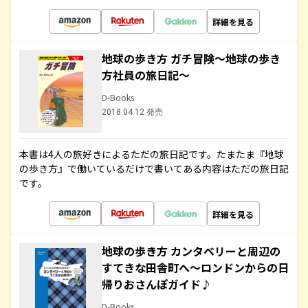
詳細を見る
地球の歩き方 ガチ冒険～地球の歩き
方社員の旅日記～
D-Books
2018.04.12 発売
本書は4人の旅好きによるただの旅日記です。たまたま『地球
の歩き方』で働いているだけで書いてある内容はただの旅日記
です。
詳細を見る
地球の歩き方 カンタベリーと周辺の
すてきな田舎町へ～ロンドンからの日
帰りおさんぽガイド♪
D-Books