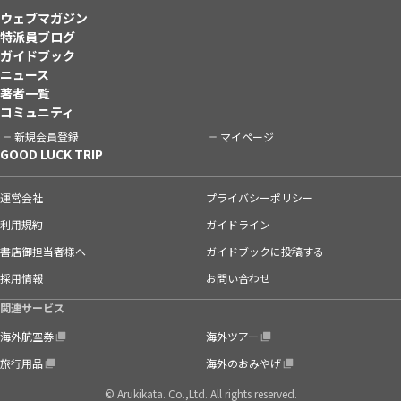
ウェブマガジン
特派員ブログ
ガイドブック
ニュース
著者一覧
コミュニティ
新規会員登録
マイページ
GOOD LUCK TRIP
運営会社
プライバシーポリシー
利用規約
ガイドライン
書店御担当者様へ
ガイドブックに投稿する
採用情報
お問い合わせ
関連サービス
海外航空券
海外ツアー
旅行用品
海外のおみやげ
© Arukikata. Co.,Ltd. All rights reserved.