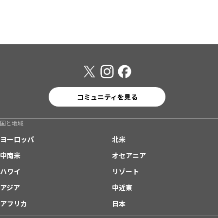
コミュニティを見る
国と地域
ヨーロッパ
北米
中南米
オセアニア
ハワイ
リゾート
アジア
中近東
アフリカ
日本