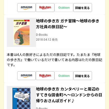
詳細を見る
地球の歩き方 ガチ冒険～地球の歩き
方社員の旅日記～
D-Books
2018.04.12 発売
本書は4人の旅好きによるただの旅日記です。たまたま『地球
の歩き方』で働いているだけで書いてある内容はただの旅日記
です。
詳細を見る
地球の歩き方 カンタベリーと周辺の
すてきな田舎町へ～ロンドンからの日
帰りおさんぽガイド♪
D-Books