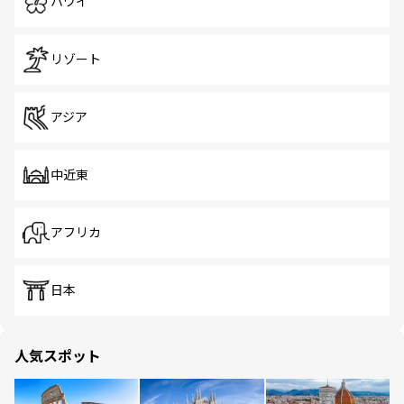
ハワイ
リゾート
アジア
中近東
アフリカ
日本
人気スポット