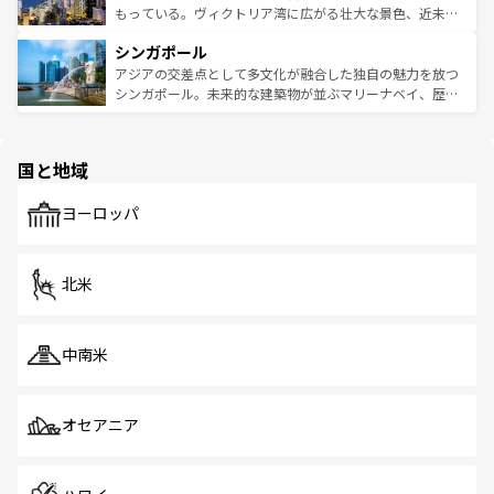
が旅行者を迎えてくれるので、きっと忘れられない旅にな
いビーチでリゾート気分を楽しむことができる。タイ料理
もっている。ヴィクトリア湾に広がる壮大な景色、近未来
るはずだ。 なお、新着のベトナム情報は
コンテンツ一覧
を
は世界的に有名で、屋台から高級レストランまで味覚を刺
的なアートスポット、そして歴史と現代が融合した町並
参照してほしい。
シンガポール
激する。気候は一年中温暖で、どの季節にも異なる楽しみ
み、どこを訪れても感動するはず。観光スポットが密集し
が待っている。親しみやすいタイの人々、仏教を中心とし
ており、効率よく見どころを回れるのも魅力。息をのむよ
アジアの交差点として多文化が融合した独自の魅力を放つ
た文化、そして多様な観光資源が、訪れる旅人を魅了し続
うな絶景から文化的な体験まで、香港を存分に楽しみ尽く
シンガポール。未来的な建築物が並ぶマリーナベイ、歴史
ける。 なお、新着のタイ情報は
コンテンツ一覧
を参照して
そう。 なお、新着の香港情報は
コンテンツ一覧
を参照して
と伝統を感じられるエスニックタウン、多数の緑豊かな公
ほしい。
ほしい。
園や自然保護区など、自然が調和した近代的な景観と文化
の多様性あふれるカラフルな町は、どこを歩いても新しい
国と地域
発見がある。さらに、治安のよさや充実した公共交通機関
も、旅行者にとっては魅力的なポイント。グルメも豊富
で、ホーカーズは地元の風情を楽しめる外せないスポット
ヨーロッパ
だ。訪れる人を飽きさせないシンガポールで、多様な魅力
を体感しよう。 なお、新着のシンガポール情報は
コンテン
ツ一覧
を参照してほしい。
北米
中南米
オセアニア