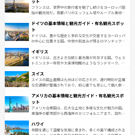
れる闘牛、そして美味しいタパスが生活の一部となってい
ット
る。首都マドリードの洗練された雰囲気や、バルセロナの
フランスは、世界中の旅行者を魅了し続けるヨーロッパ屈
アートに溢れた街角から、地方では古代ローマ遺跡や中世
指の観光地だ。首都パリのエッフェル塔やルーブル美術館
の城塞都市、穏やかなビーチリゾートまで多彩な表情を見
といった象徴的なスポットから、田舎町の古風な美しさま
せる。地方によって風土や気候が異なるスペインはその個
ドイツの基本情報と観光ガイド・有名観光スポッ
で、幅広い魅力が詰まっている。華麗な宮殿、歴史的な大
性で訪れる人を魅了する。 なお、新着のスペイン情報は
コ
聖堂、美しいビーチ、そして豊かな自然が、訪れる者を心
ト
ンテンツ一覧
を参照してほしい。
から魅了する。また、フランスは美食の国としても知ら
ドイツは、豊かな歴史と多彩な文化が交差するヨーロッパ
れ、フランス料理はユネスコ無形文化遺産にも登録されて
の中心に位置する国。中世の街並みが残るロマンチック街
いる。シャンパンの発祥地であるランス、プロヴァンスの
道から、未来を先取りするようなモダンな都市まで多様な
香り高いラベンダー畑など、多彩な楽しみ方が可能だ。さ
イギリス
顔を持つこの国は、どこを歩いても飽きることがない。ベ
らに、パリ以外の地域にも魅力が溢れており、どの街角に
ルリンの文化的活気、バイエルン州のアルプスの絶景、そ
イギリスは、古きよき伝統と最先端が共存する国。ウェス
も豊かな歴史と文化が息づいている。パリ以外の個性あふ
してライン川沿いのワイン畑といった風景は必見。ビール
トミンスター寺院や大英博物館のようなランドマーク、歴
れる地方に足を運ぶとそれぞれで全く異なる文化を体験で
とソーセージを味わいながら地元の人と過ごす楽しい時間
史ある大学都市、美しい丘陵地帯や牧歌的な風景など、エ
きるだろう。 なお、新着のフランス情報は
コンテンツ一覧
スイス
は、お酒好きな人にはぜひ体験してほしい。 なお、新着の
リアごとに異なる魅力がある。また、優雅なアフタヌーン
を参照してほしい。
ドイツ情報は
コンテンツ一覧
を参照してほしい。
ティー、ビール好きにはたまらない英国パブ、サッカー観
スイスの国土面積は九州ほどの広さだが、運行時刻が正確
戦など、本場だからこそできる体験も豊富。イギリスを旅
な交通網が整備されており、初心者でも安心して個人旅行
して楽しみつくそう。 なお、新着のイギリス情報は
コンテ
を楽しめる。日本同様に時刻表どおりの旅が可能だ。中世
アメリカの基本情報と観光ガイド・有名観光スポ
ンツ一覧
を参照してほしい。
の建物がそのまま残る町や、スイスならではのユニークな
博物館もあり、アルプス観光だけでなく町歩きも満喫する
ット
ことができる。国民の所得が高いため物価も高いが、旅行
アメリカ合衆国は、広大な土地と多様な文化が魅力の国。
者向けの交通パス提供のサービスもあり、うまく活用すれ
東海岸の都市部から西海岸のカリフォルニアまで、訪れる
ば市内交通費無料で観光を楽しむこともできる。 なお、新
場所ごとに異なる風景と体験が待っている。ニューヨーク
着のスイス情報は
コンテンツ一覧
を参照してほしい。
ハワイ
のような巨大都市は、観光、ショッピング、エンターテイ
ンメントが詰まった刺激的なスポットだ。一方、アメリカ
年間を通じて温暖な気候に恵まれ、多くの島で構成される
西部には大自然が広がり、グランドキャニオンやイエロー