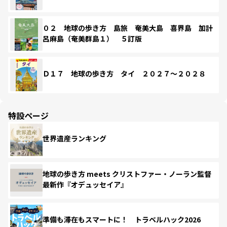
０２ 地球の歩き方 島旅 奄美大島 喜界島 加計
呂麻島（奄美群島１） ５訂版
Ｄ１７ 地球の歩き方 タイ ２０２７～２０２８
特設ページ
世界遺産ランキング
地球の歩き方 meets クリストファー・ノーラン監督
最新作『オデュッセイア』
準備も滞在もスマートに！ トラベルハック2026