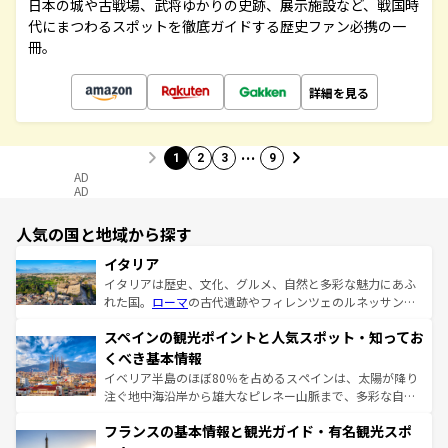
日本の城や古戦場、武将ゆかりの史跡、展示施設など、戦国時
代にまつわるスポットを徹底ガイドする歴史ファン必携の一
冊。
詳細を見る
…
1
2
3
9
AD
AD
人気の国と地域から探す
イタリア
イタリアは歴史、文化、グルメ、自然と多彩な魅力にあふ
れた国。
ローマ
の古代遺跡やフィレンツェのルネッサンス
美術、ヴェネツィアの運河など、歴史あるスポットはもち
スペインの観光ポイントと人気スポット・知ってお
ろん、トスカーナの美しい田園風景やアマルフィ海岸の絶
景など、自然景観も見逃せない。観光の合間には、本場の
くべき基本情報
ピザやパスタなど、絶品のイタリア料理を堪能することも
イベリア半島のほぼ80％を占めるスペインは、太陽が降り
できる。朝目覚めてから夜眠るまで、すべての瞬間を楽し
注ぐ地中海沿岸から雄大なピレネー山脈まで、多彩な自然
ませてくれるイタリアで、忘れられない旅をしてみよう！
と文化が詰まったヨーロッパ屈指の旅行先だ。多様な地域
なお、新着のイタリア情報は
コンテンツ一覧
を参照してほ
フランスの基本情報と観光ガイド・有名観光スポ
文化が根付くこの国では、情熱的なフラメンコ、熱気あふ
しい。