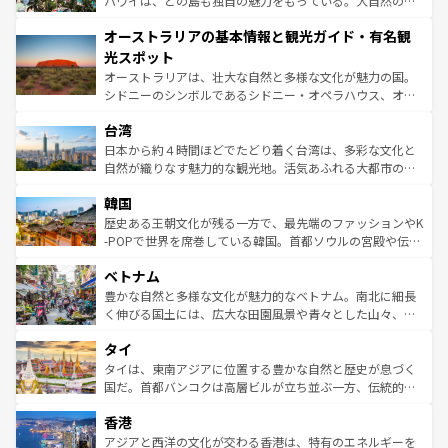
ハワイは、どの島も独自の魅力をもっている。大自然の神
ストーン国立公園といった絶景が堪能できる。さらに、南
秘を感じたいなら、火山が生み出した壮大な景観を誇るハ
オーストラリアの基本情報と観光ガイド・有名観
部のニューオーリンズでは、音楽と美食が融合した独特の
ワイ島は見逃せない。また、定番の観光地といえばオアフ
文化が魅力。旅行者はアメリカの各地域で異なる魅力を楽
島だが、静かな自然を求めるならマウイ島やカウアイ島が
光スポット
しみながら、その多様性と豊かな歴史を感じることができ
おすすめ。エメラルドグリーンに輝く海をはじめ、豊かな
オーストラリアは、壮大な自然と多様な文化が魅力の国。
るだろう。車でのロードトリップや列車の旅も、アメリカ
文化や歴史が息づいている。「アロハスピリット」と呼ば
シドニーのシンボルであるシドニー・オペラハウス、オー
ならではの贅沢な旅のスタイルだ。 なお、新着のアメリカ
れるおもてなしの心で訪れる人々を迎えてくれるハワイの
ストラリア東海岸北部に広がる大サンゴ礁地帯グレートバ
情報は
コンテンツ一覧
を参照してほしい。
人々、おいしいローカルフードやハワイアンミュージッ
台湾
リアリーフや大陸中央部にそびえるウルル（エアーズロッ
ク、伝統的なフラダンスなど、すべてがハワイの魅力を彩
ク）、タスマニアの美しい原生林やケアンズの熱帯雨林な
日本から約４時間ほどでたどり着く台湾は、多彩な文化と
っている。訪れるたびに新しい発見と感動が待っているハ
ど、見どころがたくさん。また、カフェやワイン、オージ
自然が織りなす魅力的な観光地。活気あふれる大都市の台
ワイを、存分に味わってほしい。 なお、新着のハワイ情報
ービーフなどの食文化も豊かで、美味しいものであふれて
北やノスタルジックな町並みが人気な九份（ジォウフェ
は
コンテンツ一覧
を参照してほしい。
韓国
いる。アクティビティも充実しており、サーフィンやダイ
ン）、静ひつな山岳地帯である台湾東部など、都市の喧騒
ビング、ハイキングなど、アウトドア好きにはたまらな
と山間の静けさが共存しており、訪れる人に新しい発見と
歴史ある王朝文化が残る一方で、最先端のファッションやK
い。オーストラリアの多彩な魅力を存分に味わいつくそ
驚きをもたらしてくれる。また、奥深い台湾の食文化も魅
-POPで世界を席巻している韓国。首都ソウルの宮殿や伝統
う。 なお、新着のオーストラリア情報は
コンテンツ一覧
を
力で、夜市などの屋台グルメから高級料理、ヘルシーで美
家屋が並ぶエリアでは韓国の歴史と文化に浸ることがで
参照してほしい。
ベトナム
容にもいいと評判のスイーツなど、バラエティ豊かな料理
き、地方に足を延ばせば四季折々の自然美を楽しむことが
が味わえる。 なお、新着の台湾情報は
コンテンツ一覧
を参
できる。そして、キムチや焼肉、絶品のストリートフード
豊かな自然と多様な文化が魅力的なベトナム。南北に細長
照してほしい。
まで、さまざまな韓国料理が待っている。夜には、韓国な
く伸びる国土には、広大な田園風景や青々とした山々、世
らではのナイトライフも堪能できる。あたたかいホスピタ
界遺産に登録された壮大な自然景観が点在し、都市部では
タイ
リティに包まれながら、韓国の多彩な魅力を心ゆくまで味
急速な発展と共に伝統が息づく。ハノイの古い町並みやホ
わってみてほしい。 なお、新着の韓国情報は
コンテンツ一
ーチミン市のフランス統治時代の建物も、独特の雰囲気を
タイは、東南アジアに位置する豊かな自然と歴史が息づく
覧
を参照してほしい。
醸し出している。また、バラエティの豊かさとおいしさで
国だ。首都バンコクは高層ビルが立ち並ぶ一方、伝統的な
世界中の食通を魅了してやまないベトナム料理も魅力のひ
寺院や市場がいたるところに点在し、古きよき文化と現代
香港
とつ。フォーやバインミー、ベトナムコーヒーなどは、ぜ
の活気が交差している。北部ではチェンマイなどの山岳地
ひ現地で味わいたい。どの地域を訪れてもあたたかい人々
帯で自然と触れ合い、南部ではプーケットやクラビの美し
アジアと西洋の文化が交わる香港は、特有のエネルギーを