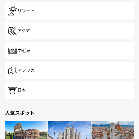
リゾート
アジア
中近東
アフリカ
日本
人気スポット