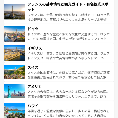
フランスの基本情報と観光ガイド・有名観光スポ
ませてくれるイタリアで、忘れられない旅をしてみよう！
文化が根付くこの国では、情熱的なフラメンコ、熱気あふ
なお、新着のイタリア情報は
コンテンツ一覧
を参照してほ
れる闘牛、そして美味しいタパスが生活の一部となってい
ット
しい。
る。首都マドリードの洗練された雰囲気や、バルセロナの
フランスは、世界中の旅行者を魅了し続けるヨーロッパ屈
アートに溢れた街角から、地方では古代ローマ遺跡や中世
指の観光地だ。首都パリのエッフェル塔やルーブル美術館
の城塞都市、穏やかなビーチリゾートまで多彩な表情を見
といった象徴的なスポットから、田舎町の古風な美しさま
せる。地方によって風土や気候が異なるスペインはその個
ドイツ
で、幅広い魅力が詰まっている。華麗な宮殿、歴史的な大
性で訪れる人を魅了する。 なお、新着のスペイン情報は
コ
聖堂、美しいビーチ、そして豊かな自然が、訪れる者を心
ドイツは、豊かな歴史と多彩な文化が交差するヨーロッパ
ンテンツ一覧
を参照してほしい。
から魅了する。また、フランスは美食の国としても知ら
の中心に位置する国。中世の街並みが残るロマンチック街
れ、フランス料理はユネスコ無形文化遺産にも登録されて
道から、未来を先取りするようなモダンな都市まで多様な
イギリス
いる。シャンパンの発祥地であるランス、プロヴァンスの
顔を持つこの国は、どこを歩いても飽きることがない。ベ
香り高いラベンダー畑など、多彩な楽しみ方が可能だ。さ
ルリンの文化的活気、バイエルン州のアルプスの絶景、そ
イギリスは、古きよき伝統と最先端が共存する国。ウェス
らに、パリ以外の地域にも魅力が溢れており、どの街角に
してライン川沿いのワイン畑といった風景は必見。ビール
トミンスター寺院や大英博物館のようなランドマーク、歴
も豊かな歴史と文化が息づいている。パリ以外の個性あふ
とソーセージを味わいながら地元の人と過ごす楽しい時間
史ある大学都市、美しい丘陵地帯や牧歌的な風景など、エ
れる地方に足を運ぶとそれぞれで全く異なる文化を体験で
スイス
は、お酒好きな人にはぜひ体験してほしい。 なお、新着の
リアごとに異なる魅力がある。また、優雅なアフタヌーン
きるだろう。 なお、新着のフランス情報は
コンテンツ一覧
ドイツ情報は
コンテンツ一覧
を参照してほしい。
ティー、ビール好きにはたまらない英国パブ、サッカー観
スイスの国土面積は九州ほどの広さだが、運行時刻が正確
を参照してほしい。
戦など、本場だからこそできる体験も豊富。イギリスを旅
な交通網が整備されており、初心者でも安心して個人旅行
して楽しみつくそう。 なお、新着のイギリス情報は
コンテ
を楽しめる。日本同様に時刻表どおりの旅が可能だ。中世
アメリカ
ンツ一覧
を参照してほしい。
の建物がそのまま残る町や、スイスならではのユニークな
博物館もあり、アルプス観光だけでなく町歩きも満喫する
アメリカ合衆国は、広大な土地と多様な文化が魅力の国。
ことができる。国民の所得が高いため物価も高いが、旅行
東海岸の都市部から西海岸のカリフォルニアまで、訪れる
者向けの交通パス提供のサービスもあり、うまく活用すれ
場所ごとに異なる風景と体験が待っている。ニューヨーク
ハワイ
ば市内交通費無料で観光を楽しむこともできる。 なお、新
のような巨大都市は、観光、ショッピング、エンターテイ
着のスイス情報は
コンテンツ一覧
を参照してほしい。
ンメントが詰まった刺激的なスポットだ。一方、アメリカ
年間を通じて温暖な気候に恵まれ、多くの島で構成される
西部には大自然が広がり、グランドキャニオンやイエロー
ハワイは、どの島も独自の魅力をもっている。大自然の神