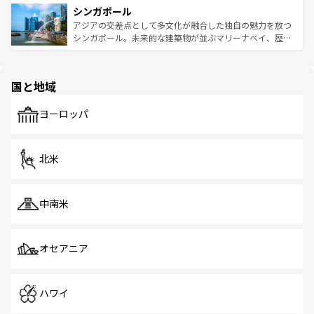
参照してほしい。
シンガポール
激する。気候は一年中温暖で、どの季節にも異なる楽しみ
み、どこを訪れても感動するはず。観光スポットが密集し
が待っている。親しみやすいタイの人々、仏教を中心とし
ており、効率よく見どころを回れるのも魅力。息をのむよ
アジアの交差点として多文化が融合した独自の魅力を放つ
た文化、そして多様な観光資源が、訪れる旅人を魅了し続
うな絶景から文化的な体験まで、香港を存分に楽しみ尽く
シンガポール。未来的な建築物が並ぶマリーナベイ、歴史
ける。 なお、新着のタイ情報は
コンテンツ一覧
を参照して
そう。 なお、新着の香港情報は
コンテンツ一覧
を参照して
と伝統を感じられるエスニックタウン、多数の緑豊かな公
ほしい。
ほしい。
園や自然保護区など、自然が調和した近代的な景観と文化
の多様性あふれるカラフルな町は、どこを歩いても新しい
国と地域
発見がある。さらに、治安のよさや充実した公共交通機関
も、旅行者にとっては魅力的なポイント。グルメも豊富
で、ホーカーズは地元の風情を楽しめる外せないスポット
ヨーロッパ
だ。訪れる人を飽きさせないシンガポールで、多様な魅力
を体感しよう。 なお、新着のシンガポール情報は
コンテン
ツ一覧
を参照してほしい。
北米
中南米
オセアニア
ハワイ