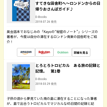
すてきな田舎町へ～ロンドンからの日
帰りおさんぽガイド♪
D-Books
2018.07.26 発売
英会話本でおなじみの「Kayoの“秘密のノート”」シリーズの
著者が、今度は自分の滞在するロンドン南東の田舎町をご紹
介！
詳細を見る
とろとろトロピカル ある旅の記録と
記憶。 第1巻
D-Books
2018.03.29 発売
子供の頃から夢見ていた南の島に滞在することになった筆者
が、島で出合うトロピカルでマジカルな45日間の記録と記