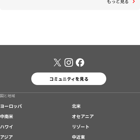
もっと見る
コミュニティを見る
国と地域
ヨーロッパ
北米
中南米
オセアニア
ハワイ
リゾート
アジア
中近東