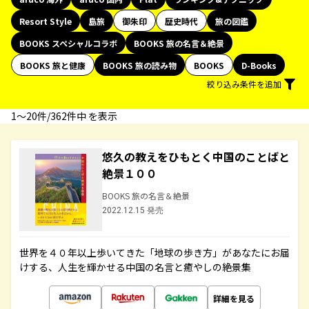
Resort Style
島旅
御朱印
歴史時代
旅の図鑑
BOOKS スペシャルコラボ
BOOKS 旅の名言＆絶景
BOOKS 旅と健康
BOOKS 旅の読み物
BOOKS
D-Books
絞り込み条件を追加
1〜20件/362件中 を表示
悠久の教えをひもとく中国のことばと
絶景１００
BOOKS 旅の名言＆絶景
2022.12.15 発売
世界を４０年以上歩いてきた「地球の歩き方」があなたにお届
けする、人生を輝かせる中国の名言と癒やしの絶景集
詳細を見る