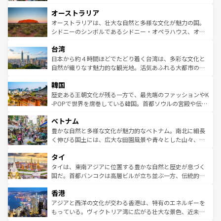
ストーン国立公園といった絶景が堪能できる。さらに、南
秘を感じたいなら、火山が生み出した壮大な景観を誇るハ
オーストラリア
部のニューオーリンズでは、音楽と美食が融合した独特の
ワイ島は見逃せない。また、定番の観光地といえばオアフ
文化が魅力。旅行者はアメリカの各地域で異なる魅力を楽
島だが、静かな自然を求めるならマウイ島やカウアイ島が
オーストラリアは、壮大な自然と多様な文化が魅力の国。
しみながら、その多様性と豊かな歴史を感じることができ
おすすめ。エメラルドグリーンに輝く海をはじめ、豊かな
シドニーのシンボルであるシドニー・オペラハウス、オー
るだろう。車でのロードトリップや列車の旅も、アメリカ
文化や歴史が息づいている。「アロハスピリット」と呼ば
ストラリア東海岸北部に広がる大サンゴ礁地帯グレートバ
ならではの贅沢な旅のスタイルだ。 なお、新着のアメリカ
台湾
れるおもてなしの心で訪れる人々を迎えてくれるハワイの
リアリーフや大陸中央部にそびえるウルル（エアーズロッ
情報は
コンテンツ一覧
を参照してほしい。
人々、おいしいローカルフードやハワイアンミュージッ
ク）、タスマニアの美しい原生林やケアンズの熱帯雨林な
日本から約４時間ほどでたどり着く台湾は、多彩な文化と
ク、伝統的なフラダンスなど、すべてがハワイの魅力を彩
ど、見どころがたくさん。また、カフェやワイン、オージ
自然が織りなす魅力的な観光地。活気あふれる大都市の台
っている。訪れるたびに新しい発見と感動が待っているハ
ービーフなどの食文化も豊かで、美味しいものであふれて
北やノスタルジックな町並みが人気な九份（ジォウフェ
ワイを、存分に味わってほしい。 なお、新着のハワイ情報
韓国
いる。アクティビティも充実しており、サーフィンやダイ
ン）、静ひつな山岳地帯である台湾東部など、都市の喧騒
は
コンテンツ一覧
を参照してほしい。
ビング、ハイキングなど、アウトドア好きにはたまらな
と山間の静けさが共存しており、訪れる人に新しい発見と
歴史ある王朝文化が残る一方で、最先端のファッションやK
い。オーストラリアの多彩な魅力を存分に味わいつくそ
驚きをもたらしてくれる。また、奥深い台湾の食文化も魅
-POPで世界を席巻している韓国。首都ソウルの宮殿や伝統
う。 なお、新着のオーストラリア情報は
コンテンツ一覧
を
力で、夜市などの屋台グルメから高級料理、ヘルシーで美
家屋が並ぶエリアでは韓国の歴史と文化に浸ることがで
参照してほしい。
ベトナム
容にもいいと評判のスイーツなど、バラエティ豊かな料理
き、地方に足を延ばせば四季折々の自然美を楽しむことが
が味わえる。 なお、新着の台湾情報は
コンテンツ一覧
を参
できる。そして、キムチや焼肉、絶品のストリートフード
豊かな自然と多様な文化が魅力的なベトナム。南北に細長
照してほしい。
まで、さまざまな韓国料理が待っている。夜には、韓国な
く伸びる国土には、広大な田園風景や青々とした山々、世
らではのナイトライフも堪能できる。あたたかいホスピタ
界遺産に登録された壮大な自然景観が点在し、都市部では
タイ
リティに包まれながら、韓国の多彩な魅力を心ゆくまで味
急速な発展と共に伝統が息づく。ハノイの古い町並みやホ
わってみてほしい。 なお、新着の韓国情報は
コンテンツ一
ーチミン市のフランス統治時代の建物も、独特の雰囲気を
タイは、東南アジアに位置する豊かな自然と歴史が息づく
覧
を参照してほしい。
醸し出している。また、バラエティの豊かさとおいしさで
国だ。首都バンコクは高層ビルが立ち並ぶ一方、伝統的な
世界中の食通を魅了してやまないベトナム料理も魅力のひ
寺院や市場がいたるところに点在し、古きよき文化と現代
香港
とつ。フォーやバインミー、ベトナムコーヒーなどは、ぜ
の活気が交差している。北部ではチェンマイなどの山岳地
ひ現地で味わいたい。どの地域を訪れてもあたたかい人々
帯で自然と触れ合い、南部ではプーケットやクラビの美し
アジアと西洋の文化が交わる香港は、特有のエネルギーを
が旅行者を迎えてくれるので、きっと忘れられない旅にな
いビーチでリゾート気分を楽しむことができる。タイ料理
もっている。ヴィクトリア湾に広がる壮大な景色、近未来
るはずだ。 なお、新着のベトナム情報は
コンテンツ一覧
を
は世界的に有名で、屋台から高級レストランまで味覚を刺
的なアートスポット、そして歴史と現代が融合した町並