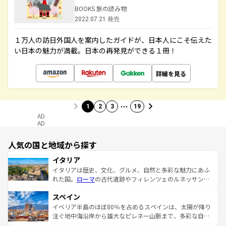
BOOKS 旅の読み物
2022.07.21 発売
１万人の訪日外国人を案内したガイドが、日本人にこそ伝えた
い日本の魅力が満載。日本の再発見ができる１冊！
詳細を見る
…
1
2
3
19
AD
AD
人気の国と地域から探す
イタリア
イタリアは歴史、文化、グルメ、自然と多彩な魅力にあふ
れた国。
ローマ
の古代遺跡やフィレンツェのルネッサンス
美術、ヴェネツィアの運河など、歴史あるスポットはもち
スペイン
ろん、トスカーナの美しい田園風景やアマルフィ海岸の絶
景など、自然景観も見逃せない。観光の合間には、本場の
イベリア半島のほぼ80％を占めるスペインは、太陽が降り
ピザやパスタなど、絶品のイタリア料理を堪能することも
注ぐ地中海沿岸から雄大なピレネー山脈まで、多彩な自然
できる。朝目覚めてから夜眠るまで、すべての瞬間を楽し
と文化が詰まったヨーロッパ屈指の旅行先だ。多様な地域