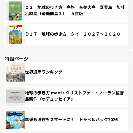
０２ 地球の歩き方 島旅 奄美大島 喜界島 加計
呂麻島（奄美群島１） ５訂版
Ｄ１７ 地球の歩き方 タイ ２０２７～２０２８
特設ページ
世界遺産ランキング
地球の歩き方 meets クリストファー・ノーラン監督
最新作『オデュッセイア』
準備も滞在もスマートに！ トラベルハック2026