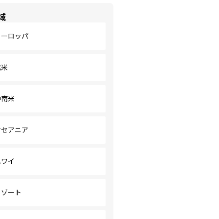
域
ヨーロッパ
北米
中南米
オセアニア
ハワイ
リゾート