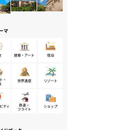
ーマ
食
建築・アート
宿泊
ト・
世界遺産
リゾート
戦
鉄道・
ビティ
ショップ
フライト