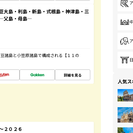
豆大島・利島・新島・式根島・神津島・三
原―父島・母島―
伊豆諸島と小笠原諸島で構成される【１１の
詳細を見る
人気ス
～２０２６