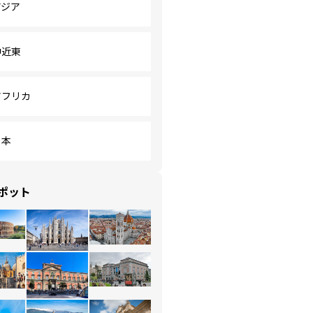
アジア
中近東
アフリカ
日本
ポット