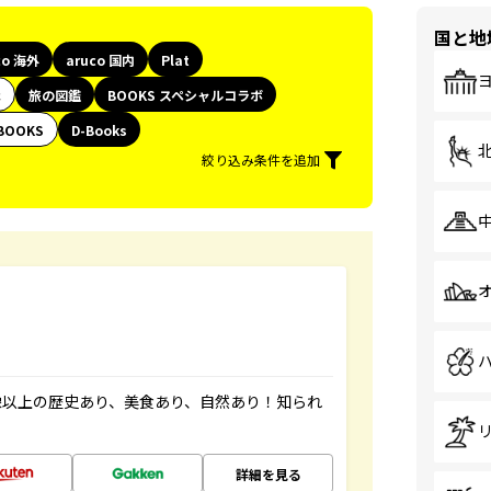
国と地
co 海外
aruco 国内
Plat
代
旅の図鑑
BOOKS スペシャルコラボ
BOOKS
D-Books
絞り込み条件を追加
像以上の歴史あり、美食あり、自然あり！知られ
詳細を見る