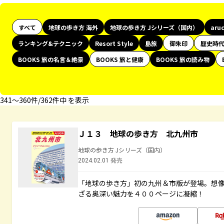
すべて
地球の歩き方 海外
地球の歩き方 Jシリーズ（国内）
aru
ランキング&テクニック
Resort Style
島旅
御朱印
歴史時
BOOKS 旅の名言＆絶景
BOOKS 旅と健康
BOOKS 旅の読み物
341〜360件/362件中 を表示
Ｊ１３ 地球の歩き方 北九州市
地球の歩き方 Jシリーズ（国内）
2024.02.01 発売
「地球の歩き方」初の九州＆市版が登場。想
ざる奥深い魅力を４００ページに凝縮！