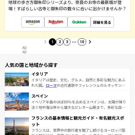
地球の歩き方御朱印シリーズより、奈良のお寺の最新版が登
場！すばらしい古寺と御朱印の数々に合いに出かけませんか？
詳細を見る
…
1
2
3
10
AD
AD
人気の国と地域から探す
イタリア
イタリアは歴史、文化、グルメ、自然と多彩な魅力にあふ
れた国。
ローマ
の古代遺跡やフィレンツェのルネッサンス
美術、ヴェネツィアの運河など、歴史あるスポットはもち
スペイン
ろん、トスカーナの美しい田園風景やアマルフィ海岸の絶
景など、自然景観も見逃せない。観光の合間には、本場の
イベリア半島のほぼ80％を占めるスペインは、太陽が降り
ピザやパスタなど、絶品のイタリア料理を堪能することも
注ぐ地中海沿岸から雄大なピレネー山脈まで、多彩な自然
できる。朝目覚めてから夜眠るまで、すべての瞬間を楽し
と文化が詰まったヨーロッパ屈指の旅行先だ。多様な地域
フランスの基本情報と観光ガイド・有名観光スポ
ませてくれるイタリアで、忘れられない旅をしてみよう！
文化が根付くこの国では、情熱的なフラメンコ、熱気あふ
なお、新着のイタリア情報は
コンテンツ一覧
を参照してほ
れる闘牛、そして美味しいタパスが生活の一部となってい
ット
しい。
る。首都マドリードの洗練された雰囲気や、バルセロナの
フランスは、世界中の旅行者を魅了し続けるヨーロッパ屈
アートに溢れた街角から、地方では古代ローマ遺跡や中世