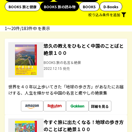
BOOKS 旅と健康
BOOKS 旅の読み物
BOOKS
D-Books
絞り込み条件を追加
1〜20件/183件中 を表示
悠久の教えをひもとく中国のことばと
絶景１００
BOOKS 旅の名言＆絶景
2022.12.15 発売
世界を４０年以上歩いてきた「地球の歩き方」があなたにお届
けする、人生を輝かせる中国の名言と癒やしの絶景集
詳細を見る
今すぐ旅に出たくなる！地球の歩き方
のことばと絶景１００