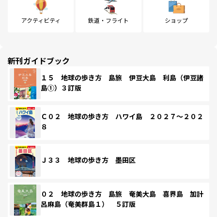
アクティビティ
鉄道・フライト
ショップ
新刊ガイドブック
１５ 地球の歩き方 島旅 伊豆大島 利島（伊豆諸
島①）３訂版
Ｃ０２ 地球の歩き方 ハワイ島 ２０２７～２０２
８
Ｊ３３ 地球の歩き方 墨田区
０２ 地球の歩き方 島旅 奄美大島 喜界島 加計
呂麻島（奄美群島１） ５訂版