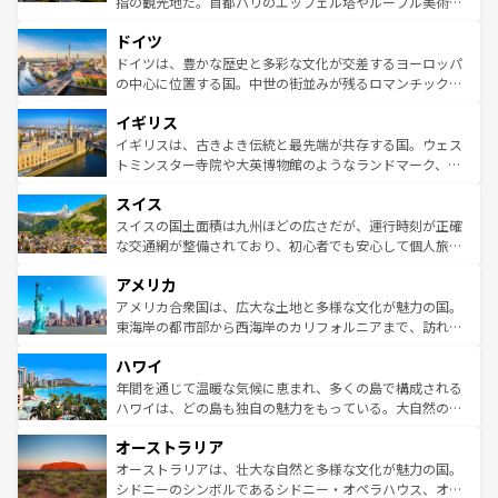
指の観光地だ。首都パリのエッフェル塔やルーブル美術館
の城塞都市、穏やかなビーチリゾートまで多彩な表情を見
といった象徴的なスポットから、田舎町の古風な美しさま
せる。地方によって風土や気候が異なるスペインはその個
ドイツ
で、幅広い魅力が詰まっている。華麗な宮殿、歴史的な大
性で訪れる人を魅了する。 なお、新着のスペイン情報は
コ
聖堂、美しいビーチ、そして豊かな自然が、訪れる者を心
ドイツは、豊かな歴史と多彩な文化が交差するヨーロッパ
ンテンツ一覧
を参照してほしい。
から魅了する。また、フランスは美食の国としても知ら
の中心に位置する国。中世の街並みが残るロマンチック街
れ、フランス料理はユネスコ無形文化遺産にも登録されて
道から、未来を先取りするようなモダンな都市まで多様な
イギリス
いる。シャンパンの発祥地であるランス、プロヴァンスの
顔を持つこの国は、どこを歩いても飽きることがない。ベ
香り高いラベンダー畑など、多彩な楽しみ方が可能だ。さ
ルリンの文化的活気、バイエルン州のアルプスの絶景、そ
イギリスは、古きよき伝統と最先端が共存する国。ウェス
らに、パリ以外の地域にも魅力が溢れており、どの街角に
してライン川沿いのワイン畑といった風景は必見。ビール
トミンスター寺院や大英博物館のようなランドマーク、歴
も豊かな歴史と文化が息づいている。パリ以外の個性あふ
とソーセージを味わいながら地元の人と過ごす楽しい時間
史ある大学都市、美しい丘陵地帯や牧歌的な風景など、エ
れる地方に足を運ぶとそれぞれで全く異なる文化を体験で
スイス
は、お酒好きな人にはぜひ体験してほしい。 なお、新着の
リアごとに異なる魅力がある。また、優雅なアフタヌーン
きるだろう。 なお、新着のフランス情報は
コンテンツ一覧
ドイツ情報は
コンテンツ一覧
を参照してほしい。
ティー、ビール好きにはたまらない英国パブ、サッカー観
スイスの国土面積は九州ほどの広さだが、運行時刻が正確
を参照してほしい。
戦など、本場だからこそできる体験も豊富。イギリスを旅
な交通網が整備されており、初心者でも安心して個人旅行
して楽しみつくそう。 なお、新着のイギリス情報は
コンテ
を楽しめる。日本同様に時刻表どおりの旅が可能だ。中世
アメリカ
ンツ一覧
を参照してほしい。
の建物がそのまま残る町や、スイスならではのユニークな
博物館もあり、アルプス観光だけでなく町歩きも満喫する
アメリカ合衆国は、広大な土地と多様な文化が魅力の国。
ことができる。国民の所得が高いため物価も高いが、旅行
東海岸の都市部から西海岸のカリフォルニアまで、訪れる
者向けの交通パス提供のサービスもあり、うまく活用すれ
場所ごとに異なる風景と体験が待っている。ニューヨーク
ハワイ
ば市内交通費無料で観光を楽しむこともできる。 なお、新
のような巨大都市は、観光、ショッピング、エンターテイ
着のスイス情報は
コンテンツ一覧
を参照してほしい。
ンメントが詰まった刺激的なスポットだ。一方、アメリカ
年間を通じて温暖な気候に恵まれ、多くの島で構成される
西部には大自然が広がり、グランドキャニオンやイエロー
ハワイは、どの島も独自の魅力をもっている。大自然の神
ストーン国立公園といった絶景が堪能できる。さらに、南
秘を感じたいなら、火山が生み出した壮大な景観を誇るハ
オーストラリア
部のニューオーリンズでは、音楽と美食が融合した独特の
ワイ島は見逃せない。また、定番の観光地といえばオアフ
文化が魅力。旅行者はアメリカの各地域で異なる魅力を楽
島だが、静かな自然を求めるならマウイ島やカウアイ島が
オーストラリアは、壮大な自然と多様な文化が魅力の国。
しみながら、その多様性と豊かな歴史を感じることができ
おすすめ。エメラルドグリーンに輝く海をはじめ、豊かな
シドニーのシンボルであるシドニー・オペラハウス、オー