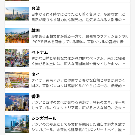
るだろう。車でのロードトリップや列車の旅も、アメリカ
文化や歴史が息づいている。「アロハスピリット」と呼ば
ストラリア東海岸北部に広がる大サンゴ礁地帯グレートバ
ならではの贅沢な旅のスタイルだ。 なお、新着のアメリカ
台湾
れるおもてなしの心で訪れる人々を迎えてくれるハワイの
リアリーフや大陸中央部にそびえるウルル（エアーズロッ
情報は
コンテンツ一覧
を参照してほしい。
人々、おいしいローカルフードやハワイアンミュージッ
ク）、タスマニアの美しい原生林やケアンズの熱帯雨林な
日本から約４時間ほどでたどり着く台湾は、多彩な文化と
ク、伝統的なフラダンスなど、すべてがハワイの魅力を彩
ど、見どころがたくさん。また、カフェやワイン、オージ
自然が織りなす魅力的な観光地。活気あふれる大都市の台
っている。訪れるたびに新しい発見と感動が待っているハ
ービーフなどの食文化も豊かで、美味しいものであふれて
北やノスタルジックな町並みが人気な九份（ジォウフェ
ワイを、存分に味わってほしい。 なお、新着のハワイ情報
韓国
いる。アクティビティも充実しており、サーフィンやダイ
ン）、静ひつな山岳地帯である台湾東部など、都市の喧騒
は
コンテンツ一覧
を参照してほしい。
ビング、ハイキングなど、アウトドア好きにはたまらな
と山間の静けさが共存しており、訪れる人に新しい発見と
歴史ある王朝文化が残る一方で、最先端のファッションやK
い。オーストラリアの多彩な魅力を存分に味わいつくそ
驚きをもたらしてくれる。また、奥深い台湾の食文化も魅
-POPで世界を席巻している韓国。首都ソウルの宮殿や伝統
う。 なお、新着のオーストラリア情報は
コンテンツ一覧
を
力で、夜市などの屋台グルメから高級料理、ヘルシーで美
家屋が並ぶエリアでは韓国の歴史と文化に浸ることがで
参照してほしい。
ベトナム
容にもいいと評判のスイーツなど、バラエティ豊かな料理
き、地方に足を延ばせば四季折々の自然美を楽しむことが
が味わえる。 なお、新着の台湾情報は
コンテンツ一覧
を参
できる。そして、キムチや焼肉、絶品のストリートフード
豊かな自然と多様な文化が魅力的なベトナム。南北に細長
照してほしい。
まで、さまざまな韓国料理が待っている。夜には、韓国な
く伸びる国土には、広大な田園風景や青々とした山々、世
らではのナイトライフも堪能できる。あたたかいホスピタ
界遺産に登録された壮大な自然景観が点在し、都市部では
タイ
リティに包まれながら、韓国の多彩な魅力を心ゆくまで味
急速な発展と共に伝統が息づく。ハノイの古い町並みやホ
わってみてほしい。 なお、新着の韓国情報は
コンテンツ一
ーチミン市のフランス統治時代の建物も、独特の雰囲気を
タイは、東南アジアに位置する豊かな自然と歴史が息づく
覧
を参照してほしい。
醸し出している。また、バラエティの豊かさとおいしさで
国だ。首都バンコクは高層ビルが立ち並ぶ一方、伝統的な
世界中の食通を魅了してやまないベトナム料理も魅力のひ
寺院や市場がいたるところに点在し、古きよき文化と現代
香港
とつ。フォーやバインミー、ベトナムコーヒーなどは、ぜ
の活気が交差している。北部ではチェンマイなどの山岳地
ひ現地で味わいたい。どの地域を訪れてもあたたかい人々
帯で自然と触れ合い、南部ではプーケットやクラビの美し
アジアと西洋の文化が交わる香港は、特有のエネルギーを
が旅行者を迎えてくれるので、きっと忘れられない旅にな
いビーチでリゾート気分を楽しむことができる。タイ料理
もっている。ヴィクトリア湾に広がる壮大な景色、近未来
るはずだ。 なお、新着のベトナム情報は
コンテンツ一覧
を
は世界的に有名で、屋台から高級レストランまで味覚を刺
的なアートスポット、そして歴史と現代が融合した町並
参照してほしい。
シンガポール
激する。気候は一年中温暖で、どの季節にも異なる楽しみ
み、どこを訪れても感動するはず。観光スポットが密集し
が待っている。親しみやすいタイの人々、仏教を中心とし
ており、効率よく見どころを回れるのも魅力。息をのむよ
アジアの交差点として多文化が融合した独自の魅力を放つ
た文化、そして多様な観光資源が、訪れる旅人を魅了し続
うな絶景から文化的な体験まで、香港を存分に楽しみ尽く
シンガポール。未来的な建築物が並ぶマリーナベイ、歴史
ける。 なお、新着のタイ情報は
コンテンツ一覧
を参照して
そう。 なお、新着の香港情報は
コンテンツ一覧
を参照して
と伝統を感じられるエスニックタウン、多数の緑豊かな公