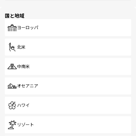
ほしい。
ほしい。
園や自然保護区など、自然が調和した近代的な景観と文化
の多様性あふれるカラフルな町は、どこを歩いても新しい
国と地域
発見がある。さらに、治安のよさや充実した公共交通機関
も、旅行者にとっては魅力的なポイント。グルメも豊富
で、ホーカーズは地元の風情を楽しめる外せないスポット
ヨーロッパ
だ。訪れる人を飽きさせないシンガポールで、多様な魅力
を体感しよう。 なお、新着のシンガポール情報は
コンテン
ツ一覧
を参照してほしい。
北米
中南米
オセアニア
ハワイ
リゾート