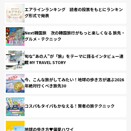
エアラインランキング 読者の投票をもとにランキン
グ形式で発表
Next韓国旅 次の韓国旅行がもっと楽しくなる 旅先・
グルメ・テクニック
旬な“あの人”が「旅」をテーマに語るインタビュー連
載 MY TRAVEL STORY
今、こんな旅がしてみたい！地球の歩き方が選ぶ2026
年絶対行くべき旅先30
コスパもタイパもかなえる！賢者の旅テクニック
地球の歩き方♥偏愛ハワイ