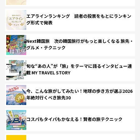
エアラインランキング 読者の投票をもとにランキン
グ形式で発表
Next韓国旅 次の韓国旅行がもっと楽しくなる 旅先・
グルメ・テクニック
旬な“あの人”が「旅」をテーマに語るインタビュー連
載 MY TRAVEL STORY
今、こんな旅がしてみたい！地球の歩き方が選ぶ2026
年絶対行くべき旅先30
コスパもタイパもかなえる！賢者の旅テクニック