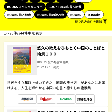
BOOKS スペシャルコラボ
BOOKS 旅の名言＆絶景
BOOKS 旅と健康
BOOKS 旅の読み物
BOOKS
D-Books
絞り込み条件を追加
1〜20件/344件中 を表示
悠久の教えをひもとく中国のことばと
絶景１００
BOOKS 旅の名言＆絶景
2022.12.15 発売
世界を４０年以上歩いてきた「地球の歩き方」があなたにお届
けする、人生を輝かせる中国の名言と癒やしの絶景集
詳細を見る