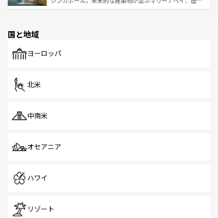
シンガポール。未来的な建築物が並ぶマリーナベイ、歴史
ける。 なお、新着のタイ情報は
コンテンツ一覧
を参照して
そう。 なお、新着の香港情報は
コンテンツ一覧
を参照して
と伝統を感じられるエスニックタウン、多数の緑豊かな公
ほしい。
ほしい。
園や自然保護区など、自然が調和した近代的な景観と文化
の多様性あふれるカラフルな町は、どこを歩いても新しい
国と地域
発見がある。さらに、治安のよさや充実した公共交通機関
も、旅行者にとっては魅力的なポイント。グルメも豊富
で、ホーカーズは地元の風情を楽しめる外せないスポット
ヨーロッパ
だ。訪れる人を飽きさせないシンガポールで、多様な魅力
を体感しよう。 なお、新着のシンガポール情報は
コンテン
ツ一覧
を参照してほしい。
北米
中南米
オセアニア
ハワイ
リゾート