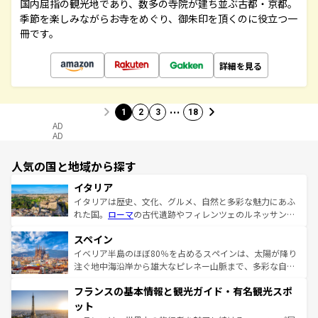
国内屈指の観光地であり、数多の寺院が建ち並ぶ古都・京都。
季節を楽しみながらお寺をめぐり、御朱印を頂くのに役立つ一
冊です。
詳細を見る
…
1
2
3
18
AD
AD
人気の国と地域から探す
イタリア
イタリアは歴史、文化、グルメ、自然と多彩な魅力にあふ
れた国。
ローマ
の古代遺跡やフィレンツェのルネッサンス
美術、ヴェネツィアの運河など、歴史あるスポットはもち
スペイン
ろん、トスカーナの美しい田園風景やアマルフィ海岸の絶
景など、自然景観も見逃せない。観光の合間には、本場の
イベリア半島のほぼ80％を占めるスペインは、太陽が降り
ピザやパスタなど、絶品のイタリア料理を堪能することも
注ぐ地中海沿岸から雄大なピレネー山脈まで、多彩な自然
できる。朝目覚めてから夜眠るまで、すべての瞬間を楽し
と文化が詰まったヨーロッパ屈指の旅行先だ。多様な地域
フランスの基本情報と観光ガイド・有名観光スポ
ませてくれるイタリアで、忘れられない旅をしてみよう！
文化が根付くこの国では、情熱的なフラメンコ、熱気あふ
なお、新着のイタリア情報は
コンテンツ一覧
を参照してほ
れる闘牛、そして美味しいタパスが生活の一部となってい
ット
しい。
る。首都マドリードの洗練された雰囲気や、バルセロナの