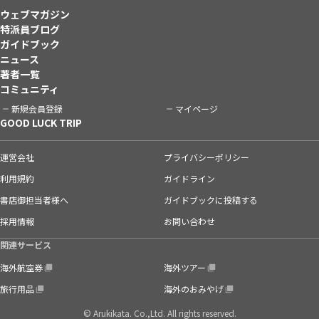
ウェブマガジン
特派員ブログ
ガイドブック
ニュース
著者一覧
コミュニティ
新規会員登録
マイページ
GOOD LUCK TRIP
運営会社
プライバシーポリシー
利用規約
ガイドライン
書店御担当者様へ
ガイドブックに投稿する
採用情報
お問い合わせ
関連サービス
海外航空券
海外ツアー
旅行用品
海外のおみやげ
© Arukikata. Co.,Ltd. All rights reserved.