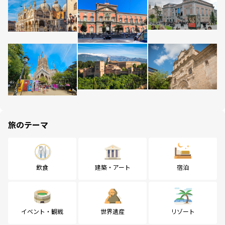
旅のテーマ
飲食
建築・アート
宿泊
イベント・観戦
世界遺産
リゾート