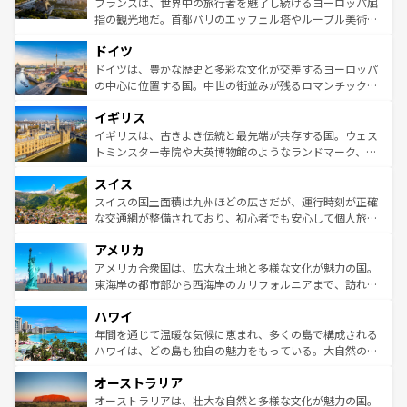
フランスは、世界中の旅行者を魅了し続けるヨーロッパ屈
アートに溢れた街角から、地方では古代ローマ遺跡や中世
指の観光地だ。首都パリのエッフェル塔やルーブル美術館
の城塞都市、穏やかなビーチリゾートまで多彩な表情を見
といった象徴的なスポットから、田舎町の古風な美しさま
せる。地方によって風土や気候が異なるスペインはその個
ドイツ
で、幅広い魅力が詰まっている。華麗な宮殿、歴史的な大
性で訪れる人を魅了する。 なお、新着のスペイン情報は
コ
聖堂、美しいビーチ、そして豊かな自然が、訪れる者を心
ドイツは、豊かな歴史と多彩な文化が交差するヨーロッパ
ンテンツ一覧
を参照してほしい。
から魅了する。また、フランスは美食の国としても知ら
の中心に位置する国。中世の街並みが残るロマンチック街
れ、フランス料理はユネスコ無形文化遺産にも登録されて
道から、未来を先取りするようなモダンな都市まで多様な
イギリス
いる。シャンパンの発祥地であるランス、プロヴァンスの
顔を持つこの国は、どこを歩いても飽きることがない。ベ
香り高いラベンダー畑など、多彩な楽しみ方が可能だ。さ
ルリンの文化的活気、バイエルン州のアルプスの絶景、そ
イギリスは、古きよき伝統と最先端が共存する国。ウェス
らに、パリ以外の地域にも魅力が溢れており、どの街角に
してライン川沿いのワイン畑といった風景は必見。ビール
トミンスター寺院や大英博物館のようなランドマーク、歴
も豊かな歴史と文化が息づいている。パリ以外の個性あふ
とソーセージを味わいながら地元の人と過ごす楽しい時間
史ある大学都市、美しい丘陵地帯や牧歌的な風景など、エ
れる地方に足を運ぶとそれぞれで全く異なる文化を体験で
スイス
は、お酒好きな人にはぜひ体験してほしい。 なお、新着の
リアごとに異なる魅力がある。また、優雅なアフタヌーン
きるだろう。 なお、新着のフランス情報は
コンテンツ一覧
ドイツ情報は
コンテンツ一覧
を参照してほしい。
ティー、ビール好きにはたまらない英国パブ、サッカー観
スイスの国土面積は九州ほどの広さだが、運行時刻が正確
を参照してほしい。
戦など、本場だからこそできる体験も豊富。イギリスを旅
な交通網が整備されており、初心者でも安心して個人旅行
して楽しみつくそう。 なお、新着のイギリス情報は
コンテ
を楽しめる。日本同様に時刻表どおりの旅が可能だ。中世
アメリカ
ンツ一覧
を参照してほしい。
の建物がそのまま残る町や、スイスならではのユニークな
博物館もあり、アルプス観光だけでなく町歩きも満喫する
アメリカ合衆国は、広大な土地と多様な文化が魅力の国。
ことができる。国民の所得が高いため物価も高いが、旅行
東海岸の都市部から西海岸のカリフォルニアまで、訪れる
者向けの交通パス提供のサービスもあり、うまく活用すれ
場所ごとに異なる風景と体験が待っている。ニューヨーク
ハワイ
ば市内交通費無料で観光を楽しむこともできる。 なお、新
のような巨大都市は、観光、ショッピング、エンターテイ
着のスイス情報は
コンテンツ一覧
を参照してほしい。
ンメントが詰まった刺激的なスポットだ。一方、アメリカ
年間を通じて温暖な気候に恵まれ、多くの島で構成される
西部には大自然が広がり、グランドキャニオンやイエロー
ハワイは、どの島も独自の魅力をもっている。大自然の神
ストーン国立公園といった絶景が堪能できる。さらに、南
秘を感じたいなら、火山が生み出した壮大な景観を誇るハ
オーストラリア
部のニューオーリンズでは、音楽と美食が融合した独特の
ワイ島は見逃せない。また、定番の観光地といえばオアフ
文化が魅力。旅行者はアメリカの各地域で異なる魅力を楽
島だが、静かな自然を求めるならマウイ島やカウアイ島が
オーストラリアは、壮大な自然と多様な文化が魅力の国。