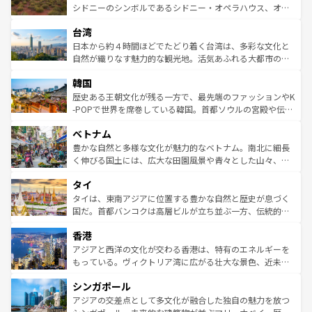
しみながら、その多様性と豊かな歴史を感じることができ
おすすめ。エメラルドグリーンに輝く海をはじめ、豊かな
シドニーのシンボルであるシドニー・オペラハウス、オー
るだろう。車でのロードトリップや列車の旅も、アメリカ
文化や歴史が息づいている。「アロハスピリット」と呼ば
ストラリア東海岸北部に広がる大サンゴ礁地帯グレートバ
ならではの贅沢な旅のスタイルだ。 なお、新着のアメリカ
台湾
れるおもてなしの心で訪れる人々を迎えてくれるハワイの
リアリーフや大陸中央部にそびえるウルル（エアーズロッ
情報は
コンテンツ一覧
を参照してほしい。
人々、おいしいローカルフードやハワイアンミュージッ
ク）、タスマニアの美しい原生林やケアンズの熱帯雨林な
日本から約４時間ほどでたどり着く台湾は、多彩な文化と
ク、伝統的なフラダンスなど、すべてがハワイの魅力を彩
ど、見どころがたくさん。また、カフェやワイン、オージ
自然が織りなす魅力的な観光地。活気あふれる大都市の台
っている。訪れるたびに新しい発見と感動が待っているハ
ービーフなどの食文化も豊かで、美味しいものであふれて
北やノスタルジックな町並みが人気な九份（ジォウフェ
ワイを、存分に味わってほしい。 なお、新着のハワイ情報
韓国
いる。アクティビティも充実しており、サーフィンやダイ
ン）、静ひつな山岳地帯である台湾東部など、都市の喧騒
は
コンテンツ一覧
を参照してほしい。
ビング、ハイキングなど、アウトドア好きにはたまらな
と山間の静けさが共存しており、訪れる人に新しい発見と
歴史ある王朝文化が残る一方で、最先端のファッションやK
い。オーストラリアの多彩な魅力を存分に味わいつくそ
驚きをもたらしてくれる。また、奥深い台湾の食文化も魅
-POPで世界を席巻している韓国。首都ソウルの宮殿や伝統
う。 なお、新着のオーストラリア情報は
コンテンツ一覧
を
力で、夜市などの屋台グルメから高級料理、ヘルシーで美
家屋が並ぶエリアでは韓国の歴史と文化に浸ることがで
参照してほしい。
ベトナム
容にもいいと評判のスイーツなど、バラエティ豊かな料理
き、地方に足を延ばせば四季折々の自然美を楽しむことが
が味わえる。 なお、新着の台湾情報は
コンテンツ一覧
を参
できる。そして、キムチや焼肉、絶品のストリートフード
豊かな自然と多様な文化が魅力的なベトナム。南北に細長
照してほしい。
まで、さまざまな韓国料理が待っている。夜には、韓国な
く伸びる国土には、広大な田園風景や青々とした山々、世
らではのナイトライフも堪能できる。あたたかいホスピタ
界遺産に登録された壮大な自然景観が点在し、都市部では
タイ
リティに包まれながら、韓国の多彩な魅力を心ゆくまで味
急速な発展と共に伝統が息づく。ハノイの古い町並みやホ
わってみてほしい。 なお、新着の韓国情報は
コンテンツ一
ーチミン市のフランス統治時代の建物も、独特の雰囲気を
タイは、東南アジアに位置する豊かな自然と歴史が息づく
覧
を参照してほしい。
醸し出している。また、バラエティの豊かさとおいしさで
国だ。首都バンコクは高層ビルが立ち並ぶ一方、伝統的な
世界中の食通を魅了してやまないベトナム料理も魅力のひ
寺院や市場がいたるところに点在し、古きよき文化と現代
香港
とつ。フォーやバインミー、ベトナムコーヒーなどは、ぜ
の活気が交差している。北部ではチェンマイなどの山岳地
ひ現地で味わいたい。どの地域を訪れてもあたたかい人々
帯で自然と触れ合い、南部ではプーケットやクラビの美し
アジアと西洋の文化が交わる香港は、特有のエネルギーを
が旅行者を迎えてくれるので、きっと忘れられない旅にな
いビーチでリゾート気分を楽しむことができる。タイ料理
もっている。ヴィクトリア湾に広がる壮大な景色、近未来
るはずだ。 なお、新着のベトナム情報は
コンテンツ一覧
を
は世界的に有名で、屋台から高級レストランまで味覚を刺
的なアートスポット、そして歴史と現代が融合した町並
参照してほしい。
シンガポール
激する。気候は一年中温暖で、どの季節にも異なる楽しみ
み、どこを訪れても感動するはず。観光スポットが密集し
が待っている。親しみやすいタイの人々、仏教を中心とし
ており、効率よく見どころを回れるのも魅力。息をのむよ
アジアの交差点として多文化が融合した独自の魅力を放つ
た文化、そして多様な観光資源が、訪れる旅人を魅了し続
うな絶景から文化的な体験まで、香港を存分に楽しみ尽く