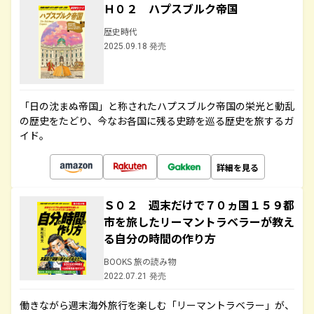
Ｈ０２ ハプスブルク帝国
歴史時代
2025.09.18 発売
「日の沈まぬ帝国」と称されたハプスブルク帝国の栄光と動乱
の歴史をたどり、今なお各国に残る史跡を巡る歴史を旅するガ
イド。
詳細を見る
Ｓ０２ 週末だけで７０ヵ国１５９都
市を旅したリーマントラベラーが教え
る自分の時間の作り方
BOOKS 旅の読み物
2022.07.21 発売
働きながら週末海外旅行を楽しむ「リーマントラベラー」が、