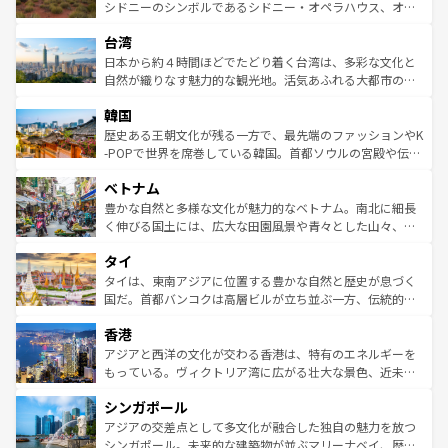
しみながら、その多様性と豊かな歴史を感じることができ
おすすめ。エメラルドグリーンに輝く海をはじめ、豊かな
シドニーのシンボルであるシドニー・オペラハウス、オー
るだろう。車でのロードトリップや列車の旅も、アメリカ
文化や歴史が息づいている。「アロハスピリット」と呼ば
ストラリア東海岸北部に広がる大サンゴ礁地帯グレートバ
ならではの贅沢な旅のスタイルだ。 なお、新着のアメリカ
台湾
れるおもてなしの心で訪れる人々を迎えてくれるハワイの
リアリーフや大陸中央部にそびえるウルル（エアーズロッ
情報は
コンテンツ一覧
を参照してほしい。
人々、おいしいローカルフードやハワイアンミュージッ
ク）、タスマニアの美しい原生林やケアンズの熱帯雨林な
日本から約４時間ほどでたどり着く台湾は、多彩な文化と
ク、伝統的なフラダンスなど、すべてがハワイの魅力を彩
ど、見どころがたくさん。また、カフェやワイン、オージ
自然が織りなす魅力的な観光地。活気あふれる大都市の台
っている。訪れるたびに新しい発見と感動が待っているハ
ービーフなどの食文化も豊かで、美味しいものであふれて
北やノスタルジックな町並みが人気な九份（ジォウフェ
ワイを、存分に味わってほしい。 なお、新着のハワイ情報
韓国
いる。アクティビティも充実しており、サーフィンやダイ
ン）、静ひつな山岳地帯である台湾東部など、都市の喧騒
は
コンテンツ一覧
を参照してほしい。
ビング、ハイキングなど、アウトドア好きにはたまらな
と山間の静けさが共存しており、訪れる人に新しい発見と
歴史ある王朝文化が残る一方で、最先端のファッションやK
い。オーストラリアの多彩な魅力を存分に味わいつくそ
驚きをもたらしてくれる。また、奥深い台湾の食文化も魅
-POPで世界を席巻している韓国。首都ソウルの宮殿や伝統
う。 なお、新着のオーストラリア情報は
コンテンツ一覧
を
力で、夜市などの屋台グルメから高級料理、ヘルシーで美
家屋が並ぶエリアでは韓国の歴史と文化に浸ることがで
参照してほしい。
ベトナム
容にもいいと評判のスイーツなど、バラエティ豊かな料理
き、地方に足を延ばせば四季折々の自然美を楽しむことが
が味わえる。 なお、新着の台湾情報は
コンテンツ一覧
を参
できる。そして、キムチや焼肉、絶品のストリートフード
豊かな自然と多様な文化が魅力的なベトナム。南北に細長
照してほしい。
まで、さまざまな韓国料理が待っている。夜には、韓国な
く伸びる国土には、広大な田園風景や青々とした山々、世
らではのナイトライフも堪能できる。あたたかいホスピタ
界遺産に登録された壮大な自然景観が点在し、都市部では
タイ
リティに包まれながら、韓国の多彩な魅力を心ゆくまで味
急速な発展と共に伝統が息づく。ハノイの古い町並みやホ
わってみてほしい。 なお、新着の韓国情報は
コンテンツ一
ーチミン市のフランス統治時代の建物も、独特の雰囲気を
タイは、東南アジアに位置する豊かな自然と歴史が息づく
覧
を参照してほしい。
醸し出している。また、バラエティの豊かさとおいしさで
国だ。首都バンコクは高層ビルが立ち並ぶ一方、伝統的な
世界中の食通を魅了してやまないベトナム料理も魅力のひ
寺院や市場がいたるところに点在し、古きよき文化と現代
香港
とつ。フォーやバインミー、ベトナムコーヒーなどは、ぜ
の活気が交差している。北部ではチェンマイなどの山岳地
ひ現地で味わいたい。どの地域を訪れてもあたたかい人々
帯で自然と触れ合い、南部ではプーケットやクラビの美し
アジアと西洋の文化が交わる香港は、特有のエネルギーを
が旅行者を迎えてくれるので、きっと忘れられない旅にな
いビーチでリゾート気分を楽しむことができる。タイ料理
もっている。ヴィクトリア湾に広がる壮大な景色、近未来
るはずだ。 なお、新着のベトナム情報は
コンテンツ一覧
を
は世界的に有名で、屋台から高級レストランまで味覚を刺
的なアートスポット、そして歴史と現代が融合した町並
参照してほしい。
シンガポール
激する。気候は一年中温暖で、どの季節にも異なる楽しみ
み、どこを訪れても感動するはず。観光スポットが密集し
が待っている。親しみやすいタイの人々、仏教を中心とし
ており、効率よく見どころを回れるのも魅力。息をのむよ
アジアの交差点として多文化が融合した独自の魅力を放つ
た文化、そして多様な観光資源が、訪れる旅人を魅了し続
うな絶景から文化的な体験まで、香港を存分に楽しみ尽く
シンガポール。未来的な建築物が並ぶマリーナベイ、歴史