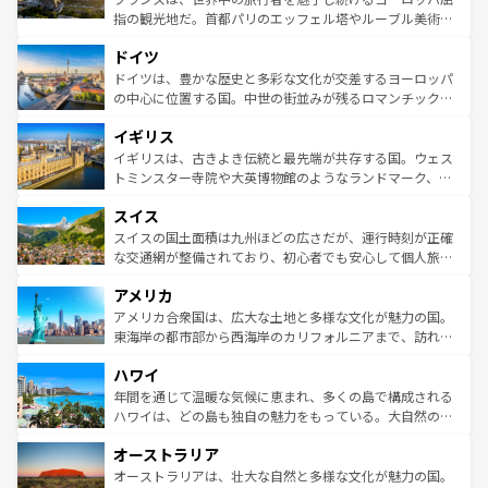
アートに溢れた街角から、地方では古代ローマ遺跡や中世
指の観光地だ。首都パリのエッフェル塔やルーブル美術館
の城塞都市、穏やかなビーチリゾートまで多彩な表情を見
といった象徴的なスポットから、田舎町の古風な美しさま
せる。地方によって風土や気候が異なるスペインはその個
ドイツ
で、幅広い魅力が詰まっている。華麗な宮殿、歴史的な大
性で訪れる人を魅了する。 なお、新着のスペイン情報は
コ
聖堂、美しいビーチ、そして豊かな自然が、訪れる者を心
ドイツは、豊かな歴史と多彩な文化が交差するヨーロッパ
ンテンツ一覧
を参照してほしい。
から魅了する。また、フランスは美食の国としても知ら
の中心に位置する国。中世の街並みが残るロマンチック街
れ、フランス料理はユネスコ無形文化遺産にも登録されて
道から、未来を先取りするようなモダンな都市まで多様な
イギリス
いる。シャンパンの発祥地であるランス、プロヴァンスの
顔を持つこの国は、どこを歩いても飽きることがない。ベ
香り高いラベンダー畑など、多彩な楽しみ方が可能だ。さ
ルリンの文化的活気、バイエルン州のアルプスの絶景、そ
イギリスは、古きよき伝統と最先端が共存する国。ウェス
らに、パリ以外の地域にも魅力が溢れており、どの街角に
してライン川沿いのワイン畑といった風景は必見。ビール
トミンスター寺院や大英博物館のようなランドマーク、歴
も豊かな歴史と文化が息づいている。パリ以外の個性あふ
とソーセージを味わいながら地元の人と過ごす楽しい時間
史ある大学都市、美しい丘陵地帯や牧歌的な風景など、エ
れる地方に足を運ぶとそれぞれで全く異なる文化を体験で
スイス
は、お酒好きな人にはぜひ体験してほしい。 なお、新着の
リアごとに異なる魅力がある。また、優雅なアフタヌーン
きるだろう。 なお、新着のフランス情報は
コンテンツ一覧
ドイツ情報は
コンテンツ一覧
を参照してほしい。
ティー、ビール好きにはたまらない英国パブ、サッカー観
スイスの国土面積は九州ほどの広さだが、運行時刻が正確
を参照してほしい。
戦など、本場だからこそできる体験も豊富。イギリスを旅
な交通網が整備されており、初心者でも安心して個人旅行
して楽しみつくそう。 なお、新着のイギリス情報は
コンテ
を楽しめる。日本同様に時刻表どおりの旅が可能だ。中世
アメリカ
ンツ一覧
を参照してほしい。
の建物がそのまま残る町や、スイスならではのユニークな
博物館もあり、アルプス観光だけでなく町歩きも満喫する
アメリカ合衆国は、広大な土地と多様な文化が魅力の国。
ことができる。国民の所得が高いため物価も高いが、旅行
東海岸の都市部から西海岸のカリフォルニアまで、訪れる
者向けの交通パス提供のサービスもあり、うまく活用すれ
場所ごとに異なる風景と体験が待っている。ニューヨーク
ハワイ
ば市内交通費無料で観光を楽しむこともできる。 なお、新
のような巨大都市は、観光、ショッピング、エンターテイ
着のスイス情報は
コンテンツ一覧
を参照してほしい。
ンメントが詰まった刺激的なスポットだ。一方、アメリカ
年間を通じて温暖な気候に恵まれ、多くの島で構成される
西部には大自然が広がり、グランドキャニオンやイエロー
ハワイは、どの島も独自の魅力をもっている。大自然の神
ストーン国立公園といった絶景が堪能できる。さらに、南
秘を感じたいなら、火山が生み出した壮大な景観を誇るハ
オーストラリア
部のニューオーリンズでは、音楽と美食が融合した独特の
ワイ島は見逃せない。また、定番の観光地といえばオアフ
文化が魅力。旅行者はアメリカの各地域で異なる魅力を楽
島だが、静かな自然を求めるならマウイ島やカウアイ島が
オーストラリアは、壮大な自然と多様な文化が魅力の国。