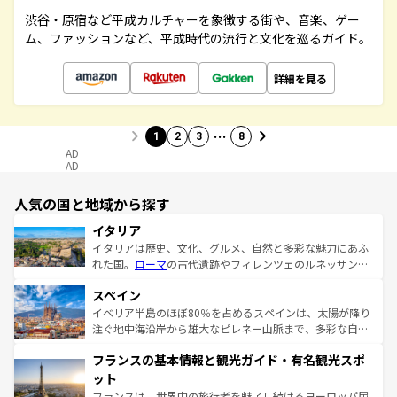
渋谷・原宿など平成カルチャーを象徴する街や、音楽、ゲー
ム、ファッションなど、平成時代の流行と文化を巡るガイド。
詳細を見る
…
1
2
3
8
AD
AD
人気の国と地域から探す
イタリア
イタリアは歴史、文化、グルメ、自然と多彩な魅力にあふ
れた国。
ローマ
の古代遺跡やフィレンツェのルネッサンス
美術、ヴェネツィアの運河など、歴史あるスポットはもち
スペイン
ろん、トスカーナの美しい田園風景やアマルフィ海岸の絶
景など、自然景観も見逃せない。観光の合間には、本場の
イベリア半島のほぼ80％を占めるスペインは、太陽が降り
ピザやパスタなど、絶品のイタリア料理を堪能することも
注ぐ地中海沿岸から雄大なピレネー山脈まで、多彩な自然
できる。朝目覚めてから夜眠るまで、すべての瞬間を楽し
と文化が詰まったヨーロッパ屈指の旅行先だ。多様な地域
フランスの基本情報と観光ガイド・有名観光スポ
ませてくれるイタリアで、忘れられない旅をしてみよう！
文化が根付くこの国では、情熱的なフラメンコ、熱気あふ
なお、新着のイタリア情報は
コンテンツ一覧
を参照してほ
れる闘牛、そして美味しいタパスが生活の一部となってい
ット
しい。
る。首都マドリードの洗練された雰囲気や、バルセロナの
フランスは、世界中の旅行者を魅了し続けるヨーロッパ屈