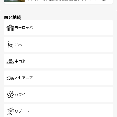
ける。 なお、新着のタイ情報は
コンテンツ一覧
を参照して
そう。 なお、新着の香港情報は
コンテンツ一覧
を参照して
と伝統を感じられるエスニックタウン、多数の緑豊かな公
ほしい。
ほしい。
園や自然保護区など、自然が調和した近代的な景観と文化
の多様性あふれるカラフルな町は、どこを歩いても新しい
国と地域
発見がある。さらに、治安のよさや充実した公共交通機関
も、旅行者にとっては魅力的なポイント。グルメも豊富
で、ホーカーズは地元の風情を楽しめる外せないスポット
ヨーロッパ
だ。訪れる人を飽きさせないシンガポールで、多様な魅力
を体感しよう。 なお、新着のシンガポール情報は
コンテン
ツ一覧
を参照してほしい。
北米
中南米
オセアニア
ハワイ
リゾート