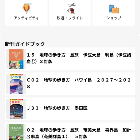
アクティビティ
鉄道・フライト
ショップ
新刊ガイドブック
１５ 地球の歩き方 島旅 伊豆大島 利島（伊豆諸
島①）３訂版
Ｃ０２ 地球の歩き方 ハワイ島 ２０２７～２０２
８
Ｊ３３ 地球の歩き方 墨田区
０２ 地球の歩き方 島旅 奄美大島 喜界島 加計
呂麻島（奄美群島１） ５訂版