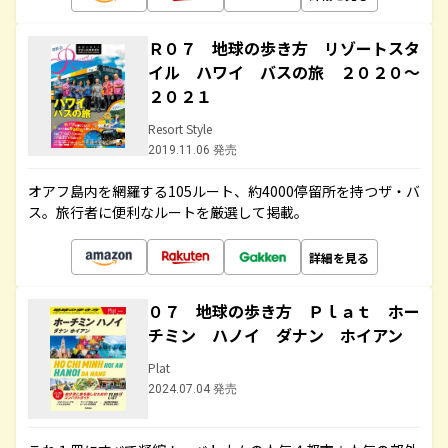
Ｒ０７ 地球の歩き方 リゾートスタ
イル ハワイ バスの旅 ２０２０～
２０２１
Resort Style
2019.11.06 発売
オアフ島内を網羅する105ルート、約4000停留所を持つザ・バ
ス。旅行者に便利なルートを厳選して掲載。
詳細を見る
０７ 地球の歩き方 Ｐｌａｔ ホー
チミン ハノイ ダナン ホイアン
Plat
2024.07.04 発売