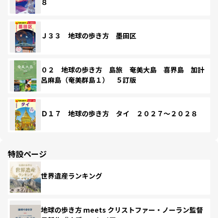
８
Ｊ３３ 地球の歩き方 墨田区
０２ 地球の歩き方 島旅 奄美大島 喜界島 加計
呂麻島（奄美群島１） ５訂版
Ｄ１７ 地球の歩き方 タイ ２０２７～２０２８
特設ページ
世界遺産ランキング
地球の歩き方 meets クリストファー・ノーラン監督