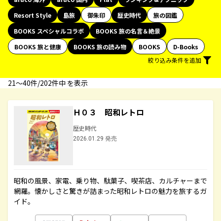
Resort Style
島旅
御朱印
歴史時代
旅の図鑑
BOOKS スペシャルコラボ
BOOKS 旅の名言＆絶景
BOOKS 旅と健康
BOOKS 旅の読み物
BOOKS
D-Books
絞り込み条件を追加
21〜40件/202件中 を表示
Ｈ０３ 昭和レトロ
歴史時代
2026.01.29 発売
昭和の風景、家電、乗り物、駄菓子、喫茶店、カルチャーまで
網羅。懐かしさと驚きが詰まった昭和レトロの魅力を旅するガ
イド。