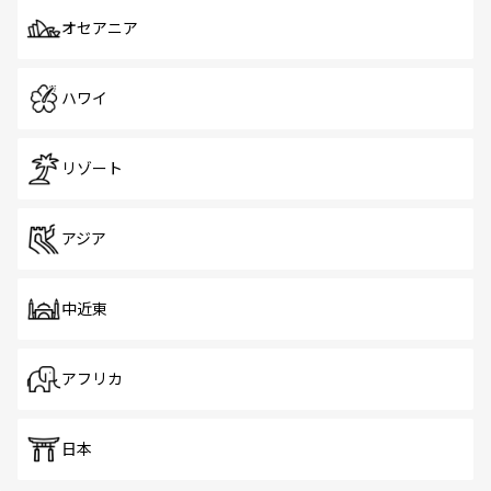
オセアニア
ハワイ
リゾート
アジア
中近東
アフリカ
日本