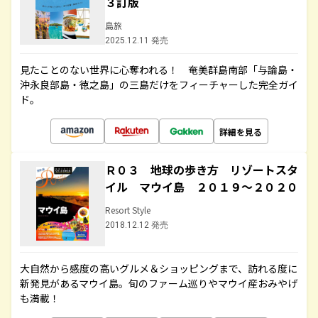
３訂版
島旅
2025.12.11 発売
見たことのない世界に心奪われる！ 奄美群島南部「与論島・
沖永良部島・徳之島」の三島だけをフィーチャーした完全ガイ
ド。
詳細を見る
Ｒ０３ 地球の歩き方 リゾートスタ
イル マウイ島 ２０１９～２０２０
Resort Style
2018.12.12 発売
大自然から感度の高いグルメ＆ショッピングまで、訪れる度に
新発見があるマウイ島。旬のファーム巡りやマウイ産おみやげ
も満載！