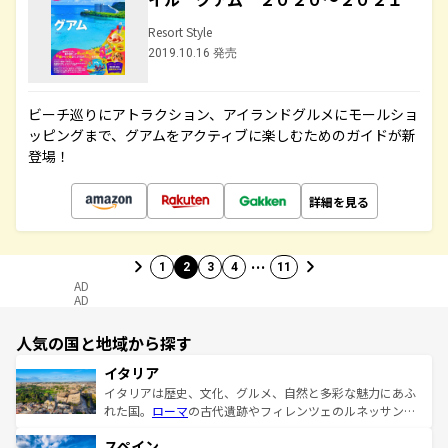
Resort Style
2019.10.16 発売
ビーチ巡りにアトラクション、アイランドグルメにモールショ
ッピングまで、グアムをアクティブに楽しむためのガイドが新
登場！
詳細を見る
…
1
2
3
4
11
AD
AD
人気の国と地域から探す
イタリア
イタリアは歴史、文化、グルメ、自然と多彩な魅力にあふ
れた国。
ローマ
の古代遺跡やフィレンツェのルネッサンス
美術、ヴェネツィアの運河など、歴史あるスポットはもち
スペイン
ろん、トスカーナの美しい田園風景やアマルフィ海岸の絶