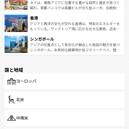
わってみてほしい。 なお、新着の韓国情報は
コンテンツ一
ーチミン市のフランス統治時代の建物も、独特の雰囲気を
タイは、東南アジアに位置する豊かな自然と歴史が息づく
覧
を参照してほしい。
醸し出している。また、バラエティの豊かさとおいしさで
国だ。首都バンコクは高層ビルが立ち並ぶ一方、伝統的な
世界中の食通を魅了してやまないベトナム料理も魅力のひ
寺院や市場がいたるところに点在し、古きよき文化と現代
香港
とつ。フォーやバインミー、ベトナムコーヒーなどは、ぜ
の活気が交差している。北部ではチェンマイなどの山岳地
ひ現地で味わいたい。どの地域を訪れてもあたたかい人々
帯で自然と触れ合い、南部ではプーケットやクラビの美し
アジアと西洋の文化が交わる香港は、特有のエネルギーを
が旅行者を迎えてくれるので、きっと忘れられない旅にな
いビーチでリゾート気分を楽しむことができる。タイ料理
もっている。ヴィクトリア湾に広がる壮大な景色、近未来
るはずだ。 なお、新着のベトナム情報は
コンテンツ一覧
を
は世界的に有名で、屋台から高級レストランまで味覚を刺
的なアートスポット、そして歴史と現代が融合した町並
参照してほしい。
シンガポール
激する。気候は一年中温暖で、どの季節にも異なる楽しみ
み、どこを訪れても感動するはず。観光スポットが密集し
が待っている。親しみやすいタイの人々、仏教を中心とし
ており、効率よく見どころを回れるのも魅力。息をのむよ
アジアの交差点として多文化が融合した独自の魅力を放つ
た文化、そして多様な観光資源が、訪れる旅人を魅了し続
うな絶景から文化的な体験まで、香港を存分に楽しみ尽く
シンガポール。未来的な建築物が並ぶマリーナベイ、歴史
ける。 なお、新着のタイ情報は
コンテンツ一覧
を参照して
そう。 なお、新着の香港情報は
コンテンツ一覧
を参照して
と伝統を感じられるエスニックタウン、多数の緑豊かな公
ほしい。
ほしい。
園や自然保護区など、自然が調和した近代的な景観と文化
の多様性あふれるカラフルな町は、どこを歩いても新しい
国と地域
発見がある。さらに、治安のよさや充実した公共交通機関
も、旅行者にとっては魅力的なポイント。グルメも豊富
で、ホーカーズは地元の風情を楽しめる外せないスポット
ヨーロッパ
だ。訪れる人を飽きさせないシンガポールで、多様な魅力
を体感しよう。 なお、新着のシンガポール情報は
コンテン
ツ一覧
を参照してほしい。
北米
中南米