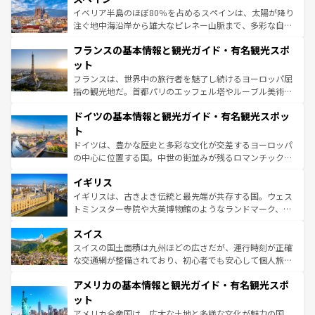
景など、自然景観も見逃せない。観光の合間には、本場の
イベリア半島のほぼ80％を占めるスペインは、太陽が降り
ピザやパスタなど、絶品のイタリア料理を堪能することも
注ぐ地中海沿岸から雄大なピレネー山脈まで、多彩な自然
できる。朝目覚めてから夜眠るまで、すべての瞬間を楽し
と文化が詰まったヨーロッパ屈指の旅行先だ。多様な地域
フランスの基本情報と観光ガイド・有名観光スポ
ませてくれるイタリアで、忘れられない旅をしてみよう！
文化が根付くこの国では、情熱的なフラメンコ、熱気あふ
なお、新着のイタリア情報は
コンテンツ一覧
を参照してほ
れる闘牛、そして美味しいタパスが生活の一部となってい
ット
しい。
る。首都マドリードの洗練された雰囲気や、バルセロナの
フランスは、世界中の旅行者を魅了し続けるヨーロッパ屈
アートに溢れた街角から、地方では古代ローマ遺跡や中世
指の観光地だ。首都パリのエッフェル塔やルーブル美術館
の城塞都市、穏やかなビーチリゾートまで多彩な表情を見
といった象徴的なスポットから、田舎町の古風な美しさま
せる。地方によって風土や気候が異なるスペインはその個
ドイツの基本情報と観光ガイド・有名観光スポッ
で、幅広い魅力が詰まっている。華麗な宮殿、歴史的な大
性で訪れる人を魅了する。 なお、新着のスペイン情報は
コ
聖堂、美しいビーチ、そして豊かな自然が、訪れる者を心
ト
ンテンツ一覧
を参照してほしい。
から魅了する。また、フランスは美食の国としても知ら
ドイツは、豊かな歴史と多彩な文化が交差するヨーロッパ
れ、フランス料理はユネスコ無形文化遺産にも登録されて
の中心に位置する国。中世の街並みが残るロマンチック街
いる。シャンパンの発祥地であるランス、プロヴァンスの
道から、未来を先取りするようなモダンな都市まで多様な
香り高いラベンダー畑など、多彩な楽しみ方が可能だ。さ
イギリス
顔を持つこの国は、どこを歩いても飽きることがない。ベ
らに、パリ以外の地域にも魅力が溢れており、どの街角に
ルリンの文化的活気、バイエルン州のアルプスの絶景、そ
イギリスは、古きよき伝統と最先端が共存する国。ウェス
も豊かな歴史と文化が息づいている。パリ以外の個性あふ
してライン川沿いのワイン畑といった風景は必見。ビール
トミンスター寺院や大英博物館のようなランドマーク、歴
れる地方に足を運ぶとそれぞれで全く異なる文化を体験で
とソーセージを味わいながら地元の人と過ごす楽しい時間
史ある大学都市、美しい丘陵地帯や牧歌的な風景など、エ
きるだろう。 なお、新着のフランス情報は
コンテンツ一覧
スイス
は、お酒好きな人にはぜひ体験してほしい。 なお、新着の
リアごとに異なる魅力がある。また、優雅なアフタヌーン
を参照してほしい。
ドイツ情報は
コンテンツ一覧
を参照してほしい。
ティー、ビール好きにはたまらない英国パブ、サッカー観
スイスの国土面積は九州ほどの広さだが、運行時刻が正確
戦など、本場だからこそできる体験も豊富。イギリスを旅
な交通網が整備されており、初心者でも安心して個人旅行
して楽しみつくそう。 なお、新着のイギリス情報は
コンテ
を楽しめる。日本同様に時刻表どおりの旅が可能だ。中世
アメリカの基本情報と観光ガイド・有名観光スポ
ンツ一覧
を参照してほしい。
の建物がそのまま残る町や、スイスならではのユニークな
博物館もあり、アルプス観光だけでなく町歩きも満喫する
ット
ことができる。国民の所得が高いため物価も高いが、旅行
アメリカ合衆国は、広大な土地と多様な文化が魅力の国。