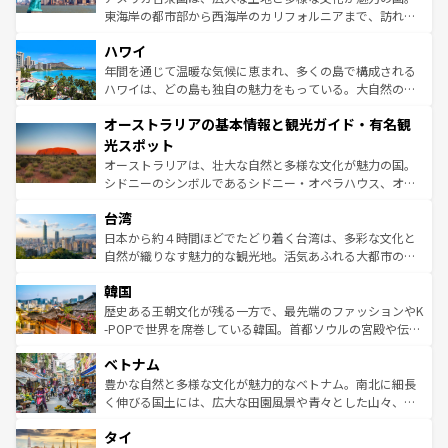
者向けの交通パス提供のサービスもあり、うまく活用すれ
東海岸の都市部から西海岸のカリフォルニアまで、訪れる
ば市内交通費無料で観光を楽しむこともできる。 なお、新
場所ごとに異なる風景と体験が待っている。ニューヨーク
着のスイス情報は
コンテンツ一覧
を参照してほしい。
ハワイ
のような巨大都市は、観光、ショッピング、エンターテイ
ンメントが詰まった刺激的なスポットだ。一方、アメリカ
年間を通じて温暖な気候に恵まれ、多くの島で構成される
西部には大自然が広がり、グランドキャニオンやイエロー
ハワイは、どの島も独自の魅力をもっている。大自然の神
ストーン国立公園といった絶景が堪能できる。さらに、南
秘を感じたいなら、火山が生み出した壮大な景観を誇るハ
オーストラリアの基本情報と観光ガイド・有名観
部のニューオーリンズでは、音楽と美食が融合した独特の
ワイ島は見逃せない。また、定番の観光地といえばオアフ
文化が魅力。旅行者はアメリカの各地域で異なる魅力を楽
島だが、静かな自然を求めるならマウイ島やカウアイ島が
光スポット
しみながら、その多様性と豊かな歴史を感じることができ
おすすめ。エメラルドグリーンに輝く海をはじめ、豊かな
オーストラリアは、壮大な自然と多様な文化が魅力の国。
るだろう。車でのロードトリップや列車の旅も、アメリカ
文化や歴史が息づいている。「アロハスピリット」と呼ば
シドニーのシンボルであるシドニー・オペラハウス、オー
ならではの贅沢な旅のスタイルだ。 なお、新着のアメリカ
れるおもてなしの心で訪れる人々を迎えてくれるハワイの
ストラリア東海岸北部に広がる大サンゴ礁地帯グレートバ
情報は
コンテンツ一覧
を参照してほしい。
人々、おいしいローカルフードやハワイアンミュージッ
台湾
リアリーフや大陸中央部にそびえるウルル（エアーズロッ
ク、伝統的なフラダンスなど、すべてがハワイの魅力を彩
ク）、タスマニアの美しい原生林やケアンズの熱帯雨林な
日本から約４時間ほどでたどり着く台湾は、多彩な文化と
っている。訪れるたびに新しい発見と感動が待っているハ
ど、見どころがたくさん。また、カフェやワイン、オージ
自然が織りなす魅力的な観光地。活気あふれる大都市の台
ワイを、存分に味わってほしい。 なお、新着のハワイ情報
ービーフなどの食文化も豊かで、美味しいものであふれて
北やノスタルジックな町並みが人気な九份（ジォウフェ
は
コンテンツ一覧
を参照してほしい。
韓国
いる。アクティビティも充実しており、サーフィンやダイ
ン）、静ひつな山岳地帯である台湾東部など、都市の喧騒
ビング、ハイキングなど、アウトドア好きにはたまらな
と山間の静けさが共存しており、訪れる人に新しい発見と
歴史ある王朝文化が残る一方で、最先端のファッションやK
い。オーストラリアの多彩な魅力を存分に味わいつくそ
驚きをもたらしてくれる。また、奥深い台湾の食文化も魅
-POPで世界を席巻している韓国。首都ソウルの宮殿や伝統
う。 なお、新着のオーストラリア情報は
コンテンツ一覧
を
力で、夜市などの屋台グルメから高級料理、ヘルシーで美
家屋が並ぶエリアでは韓国の歴史と文化に浸ることがで
参照してほしい。
ベトナム
容にもいいと評判のスイーツなど、バラエティ豊かな料理
き、地方に足を延ばせば四季折々の自然美を楽しむことが
が味わえる。 なお、新着の台湾情報は
コンテンツ一覧
を参
できる。そして、キムチや焼肉、絶品のストリートフード
豊かな自然と多様な文化が魅力的なベトナム。南北に細長
照してほしい。
まで、さまざまな韓国料理が待っている。夜には、韓国な
く伸びる国土には、広大な田園風景や青々とした山々、世
らではのナイトライフも堪能できる。あたたかいホスピタ
界遺産に登録された壮大な自然景観が点在し、都市部では
タイ
リティに包まれながら、韓国の多彩な魅力を心ゆくまで味
急速な発展と共に伝統が息づく。ハノイの古い町並みやホ