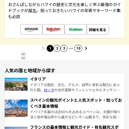
おさんぽしながらハワイの歴史と文化を楽しく学ぶ最強のガイ
ドブックが誕生。知っておきたいハワイの年表やキーワード集
も必読
詳細を見る
…
1
2
3
10
AD
AD
人気の国と地域から探す
イタリア
イタリアは歴史、文化、グルメ、自然と多彩な魅力にあふ
れた国。
ローマ
の古代遺跡やフィレンツェのルネッサンス
美術、ヴェネツィアの運河など、歴史あるスポットはもち
スペインの観光ポイントと人気スポット・知ってお
ろん、トスカーナの美しい田園風景やアマルフィ海岸の絶
景など、自然景観も見逃せない。観光の合間には、本場の
くべき基本情報
ピザやパスタなど、絶品のイタリア料理を堪能することも
イベリア半島のほぼ80％を占めるスペインは、太陽が降り
できる。朝目覚めてから夜眠るまで、すべての瞬間を楽し
注ぐ地中海沿岸から雄大なピレネー山脈まで、多彩な自然
ませてくれるイタリアで、忘れられない旅をしてみよう！
と文化が詰まったヨーロッパ屈指の旅行先だ。多様な地域
なお、新着のイタリア情報は
コンテンツ一覧
を参照してほ
フランスの基本情報と観光ガイド・有名観光スポ
文化が根付くこの国では、情熱的なフラメンコ、熱気あふ