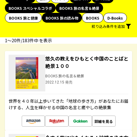
BOOKS スペシャルコラボ
BOOKS 旅の名言＆絶景
BOOKS 旅と健康
BOOKS 旅の読み物
BOOKS
D-Books
絞り込み条件を追加
1〜20件/183件中 を表示
悠久の教えをひもとく中国のことばと
絶景１００
BOOKS 旅の名言＆絶景
2022.12.15 発売
世界を４０年以上歩いてきた「地球の歩き方」があなたにお届
けする、人生を輝かせる中国の名言と癒やしの絶景集
詳細を見る