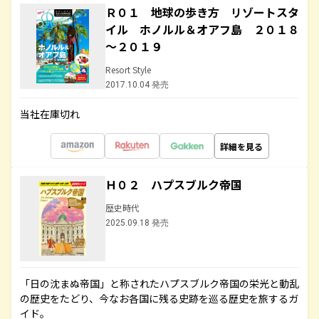
Ｒ０１ 地球の歩き方 リゾートスタ
イル ホノルル＆オアフ島 ２０１８
～２０１９
Resort Style
2017.10.04 発売
当社在庫切れ
詳細を見る
Ｈ０２ ハプスブルク帝国
歴史時代
2025.09.18 発売
「日の沈まぬ帝国」と称されたハプスブルク帝国の栄光と動乱
の歴史をたどり、今なお各国に残る史跡を巡る歴史を旅するガ
イド。