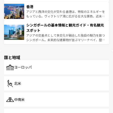
世界中の食通を魅了してやまないベトナム料理も魅力のひ
寺院や市場がいたるところに点在し、古きよき文化と現代
香港
とつ。フォーやバインミー、ベトナムコーヒーなどは、ぜ
の活気が交差している。北部ではチェンマイなどの山岳地
ひ現地で味わいたい。どの地域を訪れてもあたたかい人々
帯で自然と触れ合い、南部ではプーケットやクラビの美し
アジアと西洋の文化が交わる香港は、特有のエネルギーを
が旅行者を迎えてくれるので、きっと忘れられない旅にな
いビーチでリゾート気分を楽しむことができる。タイ料理
もっている。ヴィクトリア湾に広がる壮大な景色、近未来
るはずだ。 なお、新着のベトナム情報は
コンテンツ一覧
を
は世界的に有名で、屋台から高級レストランまで味覚を刺
的なアートスポット、そして歴史と現代が融合した町並
参照してほしい。
シンガポールの基本情報と観光ガイド・有名観光
激する。気候は一年中温暖で、どの季節にも異なる楽しみ
み、どこを訪れても感動するはず。観光スポットが密集し
が待っている。親しみやすいタイの人々、仏教を中心とし
ており、効率よく見どころを回れるのも魅力。息をのむよ
スポット
た文化、そして多様な観光資源が、訪れる旅人を魅了し続
うな絶景から文化的な体験まで、香港を存分に楽しみ尽く
アジアの交差点として多文化が融合した独自の魅力を放つ
ける。 なお、新着のタイ情報は
コンテンツ一覧
を参照して
そう。 なお、新着の香港情報は
コンテンツ一覧
を参照して
シンガポール。未来的な建築物が並ぶマリーナベイ、歴史
ほしい。
ほしい。
と伝統を感じられるエスニックタウン、多数の緑豊かな公
園や自然保護区など、自然が調和した近代的な景観と文化
の多様性あふれるカラフルな町は、どこを歩いても新しい
国と地域
発見がある。さらに、治安のよさや充実した公共交通機関
も、旅行者にとっては魅力的なポイント。グルメも豊富
で、ホーカーズは地元の風情を楽しめる外せないスポット
ヨーロッパ
だ。訪れる人を飽きさせないシンガポールで、多様な魅力
を体感しよう。 なお、新着のシンガポール情報は
コンテン
ツ一覧
を参照してほしい。
北米
中南米