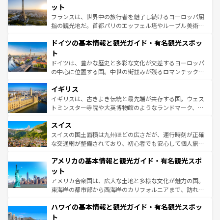
しい。
れる闘牛、そして美味しいタパスが生活の一部となってい
ット
る。首都マドリードの洗練された雰囲気や、バルセロナの
フランスは、世界中の旅行者を魅了し続けるヨーロッパ屈
アートに溢れた街角から、地方では古代ローマ遺跡や中世
指の観光地だ。首都パリのエッフェル塔やルーブル美術館
の城塞都市、穏やかなビーチリゾートまで多彩な表情を見
といった象徴的なスポットから、田舎町の古風な美しさま
せる。地方によって風土や気候が異なるスペインはその個
ドイツの基本情報と観光ガイド・有名観光スポッ
で、幅広い魅力が詰まっている。華麗な宮殿、歴史的な大
性で訪れる人を魅了する。 なお、新着のスペイン情報は
コ
聖堂、美しいビーチ、そして豊かな自然が、訪れる者を心
ト
ンテンツ一覧
を参照してほしい。
から魅了する。また、フランスは美食の国としても知ら
ドイツは、豊かな歴史と多彩な文化が交差するヨーロッパ
れ、フランス料理はユネスコ無形文化遺産にも登録されて
の中心に位置する国。中世の街並みが残るロマンチック街
いる。シャンパンの発祥地であるランス、プロヴァンスの
道から、未来を先取りするようなモダンな都市まで多様な
香り高いラベンダー畑など、多彩な楽しみ方が可能だ。さ
イギリス
顔を持つこの国は、どこを歩いても飽きることがない。ベ
らに、パリ以外の地域にも魅力が溢れており、どの街角に
ルリンの文化的活気、バイエルン州のアルプスの絶景、そ
イギリスは、古きよき伝統と最先端が共存する国。ウェス
も豊かな歴史と文化が息づいている。パリ以外の個性あふ
してライン川沿いのワイン畑といった風景は必見。ビール
トミンスター寺院や大英博物館のようなランドマーク、歴
れる地方に足を運ぶとそれぞれで全く異なる文化を体験で
とソーセージを味わいながら地元の人と過ごす楽しい時間
史ある大学都市、美しい丘陵地帯や牧歌的な風景など、エ
きるだろう。 なお、新着のフランス情報は
コンテンツ一覧
スイス
は、お酒好きな人にはぜひ体験してほしい。 なお、新着の
リアごとに異なる魅力がある。また、優雅なアフタヌーン
を参照してほしい。
ドイツ情報は
コンテンツ一覧
を参照してほしい。
ティー、ビール好きにはたまらない英国パブ、サッカー観
スイスの国土面積は九州ほどの広さだが、運行時刻が正確
戦など、本場だからこそできる体験も豊富。イギリスを旅
な交通網が整備されており、初心者でも安心して個人旅行
して楽しみつくそう。 なお、新着のイギリス情報は
コンテ
を楽しめる。日本同様に時刻表どおりの旅が可能だ。中世
アメリカの基本情報と観光ガイド・有名観光スポ
ンツ一覧
を参照してほしい。
の建物がそのまま残る町や、スイスならではのユニークな
博物館もあり、アルプス観光だけでなく町歩きも満喫する
ット
ことができる。国民の所得が高いため物価も高いが、旅行
アメリカ合衆国は、広大な土地と多様な文化が魅力の国。
者向けの交通パス提供のサービスもあり、うまく活用すれ
東海岸の都市部から西海岸のカリフォルニアまで、訪れる
ば市内交通費無料で観光を楽しむこともできる。 なお、新
場所ごとに異なる風景と体験が待っている。ニューヨーク
着のスイス情報は
コンテンツ一覧
を参照してほしい。
ハワイの基本情報と観光ガイド・有名観光スポッ
のような巨大都市は、観光、ショッピング、エンターテイ
ンメントが詰まった刺激的なスポットだ。一方、アメリカ
ト