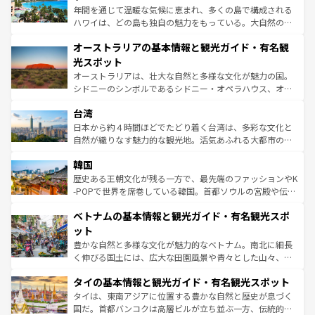
西部には大自然が広がり、グランドキャニオンやイエロー
年間を通じて温暖な気候に恵まれ、多くの島で構成される
ストーン国立公園といった絶景が堪能できる。さらに、南
ハワイは、どの島も独自の魅力をもっている。大自然の神
部のニューオーリンズでは、音楽と美食が融合した独特の
秘を感じたいなら、火山が生み出した壮大な景観を誇るハ
文化が魅力。旅行者はアメリカの各地域で異なる魅力を楽
オーストラリアの基本情報と観光ガイド・有名観
ワイ島は見逃せない。また、定番の観光地といえばオアフ
しみながら、その多様性と豊かな歴史を感じることができ
島だが、静かな自然を求めるならマウイ島やカウアイ島が
光スポット
るだろう。車でのロードトリップや列車の旅も、アメリカ
おすすめ。エメラルドグリーンに輝く海をはじめ、豊かな
オーストラリアは、壮大な自然と多様な文化が魅力の国。
ならではの贅沢な旅のスタイルだ。 なお、新着のアメリカ
文化や歴史が息づいている。「アロハスピリット」と呼ば
シドニーのシンボルであるシドニー・オペラハウス、オー
情報は
コンテンツ一覧
を参照してほしい。
れるおもてなしの心で訪れる人々を迎えてくれるハワイの
ストラリア東海岸北部に広がる大サンゴ礁地帯グレートバ
人々、おいしいローカルフードやハワイアンミュージッ
台湾
リアリーフや大陸中央部にそびえるウルル（エアーズロッ
ク、伝統的なフラダンスなど、すべてがハワイの魅力を彩
ク）、タスマニアの美しい原生林やケアンズの熱帯雨林な
日本から約４時間ほどでたどり着く台湾は、多彩な文化と
っている。訪れるたびに新しい発見と感動が待っているハ
ど、見どころがたくさん。また、カフェやワイン、オージ
自然が織りなす魅力的な観光地。活気あふれる大都市の台
ワイを、存分に味わってほしい。 なお、新着のハワイ情報
ービーフなどの食文化も豊かで、美味しいものであふれて
北やノスタルジックな町並みが人気な九份（ジォウフェ
は
コンテンツ一覧
を参照してほしい。
韓国
いる。アクティビティも充実しており、サーフィンやダイ
ン）、静ひつな山岳地帯である台湾東部など、都市の喧騒
ビング、ハイキングなど、アウトドア好きにはたまらな
と山間の静けさが共存しており、訪れる人に新しい発見と
歴史ある王朝文化が残る一方で、最先端のファッションやK
い。オーストラリアの多彩な魅力を存分に味わいつくそ
驚きをもたらしてくれる。また、奥深い台湾の食文化も魅
-POPで世界を席巻している韓国。首都ソウルの宮殿や伝統
う。 なお、新着のオーストラリア情報は
コンテンツ一覧
を
力で、夜市などの屋台グルメから高級料理、ヘルシーで美
家屋が並ぶエリアでは韓国の歴史と文化に浸ることがで
参照してほしい。
ベトナムの基本情報と観光ガイド・有名観光スポ
容にもいいと評判のスイーツなど、バラエティ豊かな料理
き、地方に足を延ばせば四季折々の自然美を楽しむことが
が味わえる。 なお、新着の台湾情報は
コンテンツ一覧
を参
できる。そして、キムチや焼肉、絶品のストリートフード
ット
照してほしい。
まで、さまざまな韓国料理が待っている。夜には、韓国な
豊かな自然と多様な文化が魅力的なベトナム。南北に細長
らではのナイトライフも堪能できる。あたたかいホスピタ
く伸びる国土には、広大な田園風景や青々とした山々、世
リティに包まれながら、韓国の多彩な魅力を心ゆくまで味
界遺産に登録された壮大な自然景観が点在し、都市部では
わってみてほしい。 なお、新着の韓国情報は
コンテンツ一
タイの基本情報と観光ガイド・有名観光スポット
急速な発展と共に伝統が息づく。ハノイの古い町並みやホ
覧
を参照してほしい。
ーチミン市のフランス統治時代の建物も、独特の雰囲気を
タイは、東南アジアに位置する豊かな自然と歴史が息づく
醸し出している。また、バラエティの豊かさとおいしさで
国だ。首都バンコクは高層ビルが立ち並ぶ一方、伝統的な