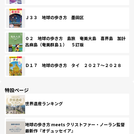
Ｊ３３ 地球の歩き方 墨田区
０２ 地球の歩き方 島旅 奄美大島 喜界島 加計
呂麻島（奄美群島１） ５訂版
Ｄ１７ 地球の歩き方 タイ ２０２７～２０２８
特設ページ
世界遺産ランキング
地球の歩き方 meets クリストファー・ノーラン監督
最新作『オデュッセイア』