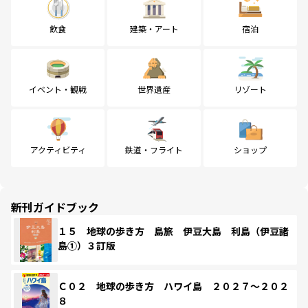
飲食
建築・アート
宿泊
イベント・観戦
世界遺産
リゾート
アクティビティ
鉄道・フライト
ショップ
新刊ガイドブック
１５ 地球の歩き方 島旅 伊豆大島 利島（伊豆諸
島①）３訂版
Ｃ０２ 地球の歩き方 ハワイ島 ２０２７～２０２
８