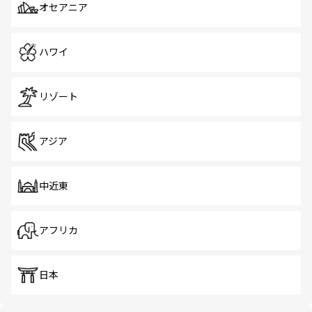
オセアニア
ハワイ
リゾート
アジア
中近東
アフリカ
日本