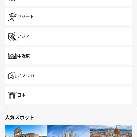
リゾート
アジア
中近東
アフリカ
日本
人気スポット