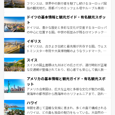
る。首都マドリードの洗練された雰囲気や、バルセロナの
フランスは、世界中の旅行者を魅了し続けるヨーロッパ屈
アートに溢れた街角から、地方では古代ローマ遺跡や中世
指の観光地だ。首都パリのエッフェル塔やルーブル美術館
の城塞都市、穏やかなビーチリゾートまで多彩な表情を見
といった象徴的なスポットから、田舎町の古風な美しさま
せる。地方によって風土や気候が異なるスペインはその個
ドイツの基本情報と観光ガイド・有名観光スポッ
で、幅広い魅力が詰まっている。華麗な宮殿、歴史的な大
性で訪れる人を魅了する。 なお、新着のスペイン情報は
コ
聖堂、美しいビーチ、そして豊かな自然が、訪れる者を心
ト
ンテンツ一覧
を参照してほしい。
から魅了する。また、フランスは美食の国としても知ら
ドイツは、豊かな歴史と多彩な文化が交差するヨーロッパ
れ、フランス料理はユネスコ無形文化遺産にも登録されて
の中心に位置する国。中世の街並みが残るロマンチック街
いる。シャンパンの発祥地であるランス、プロヴァンスの
道から、未来を先取りするようなモダンな都市まで多様な
香り高いラベンダー畑など、多彩な楽しみ方が可能だ。さ
イギリス
顔を持つこの国は、どこを歩いても飽きることがない。ベ
らに、パリ以外の地域にも魅力が溢れており、どの街角に
ルリンの文化的活気、バイエルン州のアルプスの絶景、そ
イギリスは、古きよき伝統と最先端が共存する国。ウェス
も豊かな歴史と文化が息づいている。パリ以外の個性あふ
してライン川沿いのワイン畑といった風景は必見。ビール
トミンスター寺院や大英博物館のようなランドマーク、歴
れる地方に足を運ぶとそれぞれで全く異なる文化を体験で
とソーセージを味わいながら地元の人と過ごす楽しい時間
史ある大学都市、美しい丘陵地帯や牧歌的な風景など、エ
きるだろう。 なお、新着のフランス情報は
コンテンツ一覧
スイス
は、お酒好きな人にはぜひ体験してほしい。 なお、新着の
リアごとに異なる魅力がある。また、優雅なアフタヌーン
を参照してほしい。
ドイツ情報は
コンテンツ一覧
を参照してほしい。
ティー、ビール好きにはたまらない英国パブ、サッカー観
スイスの国土面積は九州ほどの広さだが、運行時刻が正確
戦など、本場だからこそできる体験も豊富。イギリスを旅
な交通網が整備されており、初心者でも安心して個人旅行
して楽しみつくそう。 なお、新着のイギリス情報は
コンテ
を楽しめる。日本同様に時刻表どおりの旅が可能だ。中世
アメリカの基本情報と観光ガイド・有名観光スポ
ンツ一覧
を参照してほしい。
の建物がそのまま残る町や、スイスならではのユニークな
博物館もあり、アルプス観光だけでなく町歩きも満喫する
ット
ことができる。国民の所得が高いため物価も高いが、旅行
アメリカ合衆国は、広大な土地と多様な文化が魅力の国。
者向けの交通パス提供のサービスもあり、うまく活用すれ
東海岸の都市部から西海岸のカリフォルニアまで、訪れる
ば市内交通費無料で観光を楽しむこともできる。 なお、新
場所ごとに異なる風景と体験が待っている。ニューヨーク
着のスイス情報は
コンテンツ一覧
を参照してほしい。
ハワイ
のような巨大都市は、観光、ショッピング、エンターテイ
ンメントが詰まった刺激的なスポットだ。一方、アメリカ
年間を通じて温暖な気候に恵まれ、多くの島で構成される
西部には大自然が広がり、グランドキャニオンやイエロー
ハワイは、どの島も独自の魅力をもっている。大自然の神