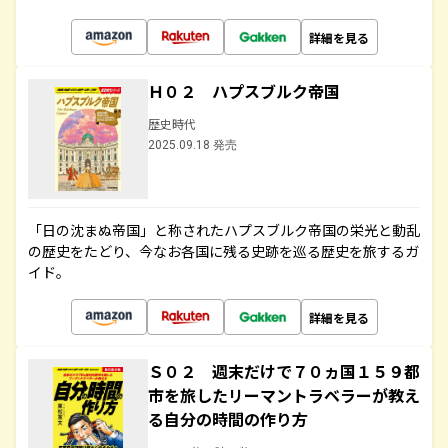
詳細を見る
Ｈ０２ ハプスブルク帝国
歴史時代
2025.09.18 発売
「日の沈まぬ帝国」と称されたハプスブルク帝国の栄光と動乱
の歴史をたどり、今なお各国に残る史跡を巡る歴史を旅するガ
イド。
詳細を見る
Ｓ０２ 週末だけで７０ヵ国１５９都
市を旅したリーマントラベラーが教え
る自分の時間の作り方