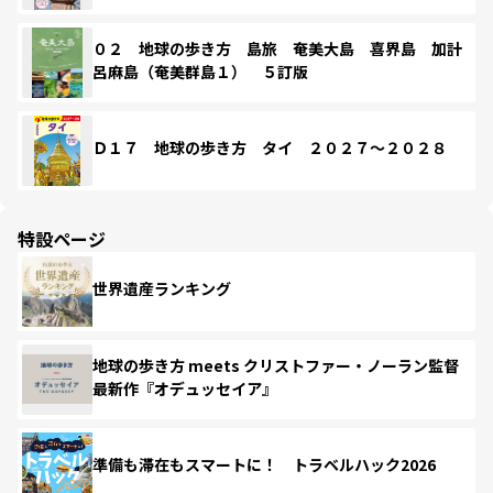
０２ 地球の歩き方 島旅 奄美大島 喜界島 加計
呂麻島（奄美群島１） ５訂版
Ｄ１７ 地球の歩き方 タイ ２０２７～２０２８
特設ページ
世界遺産ランキング
地球の歩き方 meets クリストファー・ノーラン監督
最新作『オデュッセイア』
準備も滞在もスマートに！ トラベルハック2026