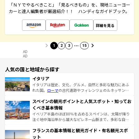
「ＮＹでやるべきこと」「見るべきもの」を、現地ニューヨー
カーと達人編集者が厳選紹介！！ ハンディなガイドブック。
詳細を見る
…
1
2
3
15
AD
AD
人気の国と地域から探す
イタリア
イタリアは歴史、文化、グルメ、自然と多彩な魅力にあふ
れた国。
ローマ
の古代遺跡やフィレンツェのルネッサンス
美術、ヴェネツィアの運河など、歴史あるスポットはもち
スペインの観光ポイントと人気スポット・知ってお
ろん、トスカーナの美しい田園風景やアマルフィ海岸の絶
景など、自然景観も見逃せない。観光の合間には、本場の
くべき基本情報
ピザやパスタなど、絶品のイタリア料理を堪能することも
イベリア半島のほぼ80％を占めるスペインは、太陽が降り
できる。朝目覚めてから夜眠るまで、すべての瞬間を楽し
注ぐ地中海沿岸から雄大なピレネー山脈まで、多彩な自然
ませてくれるイタリアで、忘れられない旅をしてみよう！
と文化が詰まったヨーロッパ屈指の旅行先だ。多様な地域
なお、新着のイタリア情報は
コンテンツ一覧
を参照してほ
フランスの基本情報と観光ガイド・有名観光スポ
文化が根付くこの国では、情熱的なフラメンコ、熱気あふ
しい。
れる闘牛、そして美味しいタパスが生活の一部となってい
ット