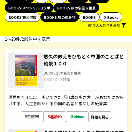
BOOKS スペシャルコラボ
BOOKS 旅の名言＆絶景
BOOKS 旅と健康
BOOKS 旅の読み物
BOOKS
D-Books
絞り込み条件を追加
1〜20件/299件中 を表示
悠久の教えをひもとく中国のことばと
絶景１００
BOOKS 旅の名言＆絶景
2022.12.15 発売
世界を４０年以上歩いてきた「地球の歩き方」があなたにお届
けする、人生を輝かせる中国の名言と癒やしの絶景集
詳細を見る