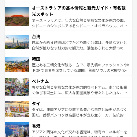
ストーン国立公園といった絶景が堪能できる。さらに、南
秘を感じたいなら、火山が生み出した壮大な景観を誇るハ
オーストラリアの基本情報と観光ガイド・有名観
部のニューオーリンズでは、音楽と美食が融合した独特の
ワイ島は見逃せない。また、定番の観光地といえばオアフ
文化が魅力。旅行者はアメリカの各地域で異なる魅力を楽
島だが、静かな自然を求めるならマウイ島やカウアイ島が
光スポット
しみながら、その多様性と豊かな歴史を感じることができ
おすすめ。エメラルドグリーンに輝く海をはじめ、豊かな
オーストラリアは、壮大な自然と多様な文化が魅力の国。
るだろう。車でのロードトリップや列車の旅も、アメリカ
文化や歴史が息づいている。「アロハスピリット」と呼ば
シドニーのシンボルであるシドニー・オペラハウス、オー
ならではの贅沢な旅のスタイルだ。 なお、新着のアメリカ
れるおもてなしの心で訪れる人々を迎えてくれるハワイの
ストラリア東海岸北部に広がる大サンゴ礁地帯グレートバ
情報は
コンテンツ一覧
を参照してほしい。
人々、おいしいローカルフードやハワイアンミュージッ
台湾
リアリーフや大陸中央部にそびえるウルル（エアーズロッ
ク、伝統的なフラダンスなど、すべてがハワイの魅力を彩
ク）、タスマニアの美しい原生林やケアンズの熱帯雨林な
日本から約４時間ほどでたどり着く台湾は、多彩な文化と
っている。訪れるたびに新しい発見と感動が待っているハ
ど、見どころがたくさん。また、カフェやワイン、オージ
自然が織りなす魅力的な観光地。活気あふれる大都市の台
ワイを、存分に味わってほしい。 なお、新着のハワイ情報
ービーフなどの食文化も豊かで、美味しいものであふれて
北やノスタルジックな町並みが人気な九份（ジォウフェ
は
コンテンツ一覧
を参照してほしい。
韓国
いる。アクティビティも充実しており、サーフィンやダイ
ン）、静ひつな山岳地帯である台湾東部など、都市の喧騒
ビング、ハイキングなど、アウトドア好きにはたまらな
と山間の静けさが共存しており、訪れる人に新しい発見と
歴史ある王朝文化が残る一方で、最先端のファッションやK
い。オーストラリアの多彩な魅力を存分に味わいつくそ
驚きをもたらしてくれる。また、奥深い台湾の食文化も魅
-POPで世界を席巻している韓国。首都ソウルの宮殿や伝統
う。 なお、新着のオーストラリア情報は
コンテンツ一覧
を
力で、夜市などの屋台グルメから高級料理、ヘルシーで美
家屋が並ぶエリアでは韓国の歴史と文化に浸ることがで
参照してほしい。
ベトナム
容にもいいと評判のスイーツなど、バラエティ豊かな料理
き、地方に足を延ばせば四季折々の自然美を楽しむことが
が味わえる。 なお、新着の台湾情報は
コンテンツ一覧
を参
できる。そして、キムチや焼肉、絶品のストリートフード
豊かな自然と多様な文化が魅力的なベトナム。南北に細長
照してほしい。
まで、さまざまな韓国料理が待っている。夜には、韓国な
く伸びる国土には、広大な田園風景や青々とした山々、世
らではのナイトライフも堪能できる。あたたかいホスピタ
界遺産に登録された壮大な自然景観が点在し、都市部では
タイ
リティに包まれながら、韓国の多彩な魅力を心ゆくまで味
急速な発展と共に伝統が息づく。ハノイの古い町並みやホ
わってみてほしい。 なお、新着の韓国情報は
コンテンツ一
ーチミン市のフランス統治時代の建物も、独特の雰囲気を
タイは、東南アジアに位置する豊かな自然と歴史が息づく
覧
を参照してほしい。
醸し出している。また、バラエティの豊かさとおいしさで
国だ。首都バンコクは高層ビルが立ち並ぶ一方、伝統的な
世界中の食通を魅了してやまないベトナム料理も魅力のひ
寺院や市場がいたるところに点在し、古きよき文化と現代
香港
とつ。フォーやバインミー、ベトナムコーヒーなどは、ぜ
の活気が交差している。北部ではチェンマイなどの山岳地
ひ現地で味わいたい。どの地域を訪れてもあたたかい人々
帯で自然と触れ合い、南部ではプーケットやクラビの美し
アジアと西洋の文化が交わる香港は、特有のエネルギーを
が旅行者を迎えてくれるので、きっと忘れられない旅にな
いビーチでリゾート気分を楽しむことができる。タイ料理