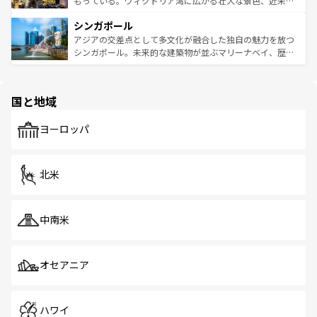
もっている。ヴィクトリア湾に広がる壮大な景色、近未来
るはずだ。 なお、新着のベトナム情報は
コンテンツ一覧
を
は世界的に有名で、屋台から高級レストランまで味覚を刺
的なアートスポット、そして歴史と現代が融合した町並
参照してほしい。
シンガポール
激する。気候は一年中温暖で、どの季節にも異なる楽しみ
み、どこを訪れても感動するはず。観光スポットが密集し
が待っている。親しみやすいタイの人々、仏教を中心とし
ており、効率よく見どころを回れるのも魅力。息をのむよ
アジアの交差点として多文化が融合した独自の魅力を放つ
た文化、そして多様な観光資源が、訪れる旅人を魅了し続
うな絶景から文化的な体験まで、香港を存分に楽しみ尽く
シンガポール。未来的な建築物が並ぶマリーナベイ、歴史
ける。 なお、新着のタイ情報は
コンテンツ一覧
を参照して
そう。 なお、新着の香港情報は
コンテンツ一覧
を参照して
と伝統を感じられるエスニックタウン、多数の緑豊かな公
ほしい。
ほしい。
園や自然保護区など、自然が調和した近代的な景観と文化
の多様性あふれるカラフルな町は、どこを歩いても新しい
国と地域
発見がある。さらに、治安のよさや充実した公共交通機関
も、旅行者にとっては魅力的なポイント。グルメも豊富
で、ホーカーズは地元の風情を楽しめる外せないスポット
ヨーロッパ
だ。訪れる人を飽きさせないシンガポールで、多様な魅力
を体感しよう。 なお、新着のシンガポール情報は
コンテン
ツ一覧
を参照してほしい。
北米
中南米
オセアニア
ハワイ