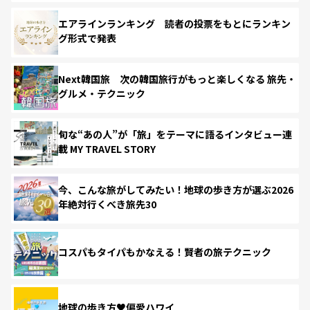
エアラインランキング 読者の投票をもとにランキン
グ形式で発表
Next韓国旅 次の韓国旅行がもっと楽しくなる 旅先・
グルメ・テクニック
旬な“あの人”が「旅」をテーマに語るインタビュー連
載 MY TRAVEL STORY
今、こんな旅がしてみたい！地球の歩き方が選ぶ2026
年絶対行くべき旅先30
コスパもタイパもかなえる！賢者の旅テクニック
地球の歩き方♥偏愛ハワイ