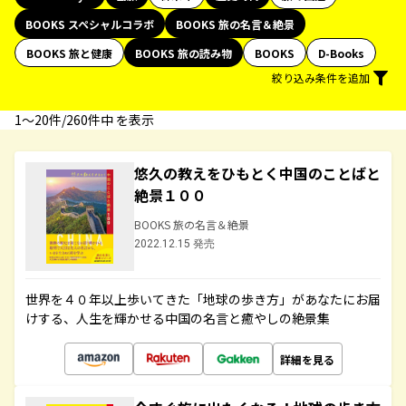
BOOKS スペシャルコラボ
BOOKS 旅の名言＆絶景
BOOKS 旅と健康
BOOKS 旅の読み物
BOOKS
D-Books
絞り込み条件を追加
1〜20件/260件中 を表示
悠久の教えをひもとく中国のことばと
絶景１００
BOOKS 旅の名言＆絶景
2022.12.15 発売
世界を４０年以上歩いてきた「地球の歩き方」があなたにお届
けする、人生を輝かせる中国の名言と癒やしの絶景集
詳細を見る