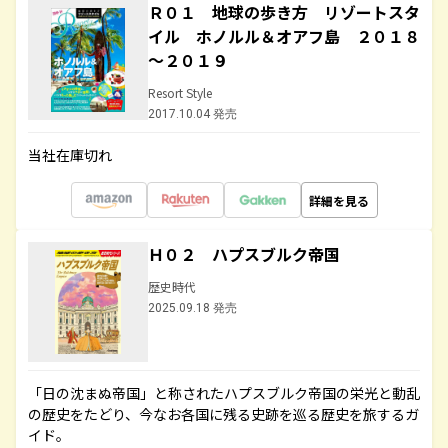
Ｒ０１ 地球の歩き方 リゾートスタ
イル ホノルル＆オアフ島 ２０１８
～２０１９
Resort Style
2017.10.04 発売
当社在庫切れ
詳細を見る
Ｈ０２ ハプスブルク帝国
歴史時代
2025.09.18 発売
「日の沈まぬ帝国」と称されたハプスブルク帝国の栄光と動乱
の歴史をたどり、今なお各国に残る史跡を巡る歴史を旅するガ
イド。