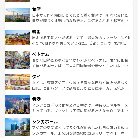
るだろう。車でのロードトリップや列車の旅も、アメリカ
文化や歴史が息づいている。「アロハスピリット」と呼ば
ストラリア東海岸北部に広がる大サンゴ礁地帯グレートバ
ならではの贅沢な旅のスタイルだ。 なお、新着のアメリカ
台湾
れるおもてなしの心で訪れる人々を迎えてくれるハワイの
リアリーフや大陸中央部にそびえるウルル（エアーズロッ
情報は
コンテンツ一覧
を参照してほしい。
人々、おいしいローカルフードやハワイアンミュージッ
ク）、タスマニアの美しい原生林やケアンズの熱帯雨林な
日本から約４時間ほどでたどり着く台湾は、多彩な文化と
ク、伝統的なフラダンスなど、すべてがハワイの魅力を彩
ど、見どころがたくさん。また、カフェやワイン、オージ
自然が織りなす魅力的な観光地。活気あふれる大都市の台
っている。訪れるたびに新しい発見と感動が待っているハ
ービーフなどの食文化も豊かで、美味しいものであふれて
北やノスタルジックな町並みが人気な九份（ジォウフェ
ワイを、存分に味わってほしい。 なお、新着のハワイ情報
韓国
いる。アクティビティも充実しており、サーフィンやダイ
ン）、静ひつな山岳地帯である台湾東部など、都市の喧騒
は
コンテンツ一覧
を参照してほしい。
ビング、ハイキングなど、アウトドア好きにはたまらな
と山間の静けさが共存しており、訪れる人に新しい発見と
歴史ある王朝文化が残る一方で、最先端のファッションやK
い。オーストラリアの多彩な魅力を存分に味わいつくそ
驚きをもたらしてくれる。また、奥深い台湾の食文化も魅
-POPで世界を席巻している韓国。首都ソウルの宮殿や伝統
う。 なお、新着のオーストラリア情報は
コンテンツ一覧
を
力で、夜市などの屋台グルメから高級料理、ヘルシーで美
家屋が並ぶエリアでは韓国の歴史と文化に浸ることがで
参照してほしい。
ベトナム
容にもいいと評判のスイーツなど、バラエティ豊かな料理
き、地方に足を延ばせば四季折々の自然美を楽しむことが
が味わえる。 なお、新着の台湾情報は
コンテンツ一覧
を参
できる。そして、キムチや焼肉、絶品のストリートフード
豊かな自然と多様な文化が魅力的なベトナム。南北に細長
照してほしい。
まで、さまざまな韓国料理が待っている。夜には、韓国な
く伸びる国土には、広大な田園風景や青々とした山々、世
らではのナイトライフも堪能できる。あたたかいホスピタ
界遺産に登録された壮大な自然景観が点在し、都市部では
タイ
リティに包まれながら、韓国の多彩な魅力を心ゆくまで味
急速な発展と共に伝統が息づく。ハノイの古い町並みやホ
わってみてほしい。 なお、新着の韓国情報は
コンテンツ一
ーチミン市のフランス統治時代の建物も、独特の雰囲気を
タイは、東南アジアに位置する豊かな自然と歴史が息づく
覧
を参照してほしい。
醸し出している。また、バラエティの豊かさとおいしさで
国だ。首都バンコクは高層ビルが立ち並ぶ一方、伝統的な
世界中の食通を魅了してやまないベトナム料理も魅力のひ
寺院や市場がいたるところに点在し、古きよき文化と現代
香港
とつ。フォーやバインミー、ベトナムコーヒーなどは、ぜ
の活気が交差している。北部ではチェンマイなどの山岳地
ひ現地で味わいたい。どの地域を訪れてもあたたかい人々
帯で自然と触れ合い、南部ではプーケットやクラビの美し
アジアと西洋の文化が交わる香港は、特有のエネルギーを
が旅行者を迎えてくれるので、きっと忘れられない旅にな
いビーチでリゾート気分を楽しむことができる。タイ料理
もっている。ヴィクトリア湾に広がる壮大な景色、近未来
るはずだ。 なお、新着のベトナム情報は
コンテンツ一覧
を
は世界的に有名で、屋台から高級レストランまで味覚を刺
的なアートスポット、そして歴史と現代が融合した町並
参照してほしい。
シンガポール
激する。気候は一年中温暖で、どの季節にも異なる楽しみ
み、どこを訪れても感動するはず。観光スポットが密集し
が待っている。親しみやすいタイの人々、仏教を中心とし
ており、効率よく見どころを回れるのも魅力。息をのむよ
アジアの交差点として多文化が融合した独自の魅力を放つ
た文化、そして多様な観光資源が、訪れる旅人を魅了し続
うな絶景から文化的な体験まで、香港を存分に楽しみ尽く
シンガポール。未来的な建築物が並ぶマリーナベイ、歴史
ける。 なお、新着のタイ情報は
コンテンツ一覧
を参照して