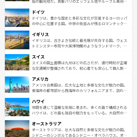
指の観光地だ。首都パリのエッフェル塔やルーブル美術館
の城塞都市、穏やかなビーチリゾートまで多彩な表情を見
といった象徴的なスポットから、田舎町の古風な美しさま
せる。地方によって風土や気候が異なるスペインはその個
ドイツ
で、幅広い魅力が詰まっている。華麗な宮殿、歴史的な大
性で訪れる人を魅了する。 なお、新着のスペイン情報は
コ
聖堂、美しいビーチ、そして豊かな自然が、訪れる者を心
ドイツは、豊かな歴史と多彩な文化が交差するヨーロッパ
ンテンツ一覧
を参照してほしい。
から魅了する。また、フランスは美食の国としても知ら
の中心に位置する国。中世の街並みが残るロマンチック街
れ、フランス料理はユネスコ無形文化遺産にも登録されて
道から、未来を先取りするようなモダンな都市まで多様な
イギリス
いる。シャンパンの発祥地であるランス、プロヴァンスの
顔を持つこの国は、どこを歩いても飽きることがない。ベ
香り高いラベンダー畑など、多彩な楽しみ方が可能だ。さ
ルリンの文化的活気、バイエルン州のアルプスの絶景、そ
イギリスは、古きよき伝統と最先端が共存する国。ウェス
らに、パリ以外の地域にも魅力が溢れており、どの街角に
してライン川沿いのワイン畑といった風景は必見。ビール
トミンスター寺院や大英博物館のようなランドマーク、歴
も豊かな歴史と文化が息づいている。パリ以外の個性あふ
とソーセージを味わいながら地元の人と過ごす楽しい時間
史ある大学都市、美しい丘陵地帯や牧歌的な風景など、エ
れる地方に足を運ぶとそれぞれで全く異なる文化を体験で
スイス
は、お酒好きな人にはぜひ体験してほしい。 なお、新着の
リアごとに異なる魅力がある。また、優雅なアフタヌーン
きるだろう。 なお、新着のフランス情報は
コンテンツ一覧
ドイツ情報は
コンテンツ一覧
を参照してほしい。
ティー、ビール好きにはたまらない英国パブ、サッカー観
スイスの国土面積は九州ほどの広さだが、運行時刻が正確
を参照してほしい。
戦など、本場だからこそできる体験も豊富。イギリスを旅
な交通網が整備されており、初心者でも安心して個人旅行
して楽しみつくそう。 なお、新着のイギリス情報は
コンテ
を楽しめる。日本同様に時刻表どおりの旅が可能だ。中世
アメリカ
ンツ一覧
を参照してほしい。
の建物がそのまま残る町や、スイスならではのユニークな
博物館もあり、アルプス観光だけでなく町歩きも満喫する
アメリカ合衆国は、広大な土地と多様な文化が魅力の国。
ことができる。国民の所得が高いため物価も高いが、旅行
東海岸の都市部から西海岸のカリフォルニアまで、訪れる
者向けの交通パス提供のサービスもあり、うまく活用すれ
場所ごとに異なる風景と体験が待っている。ニューヨーク
ハワイ
ば市内交通費無料で観光を楽しむこともできる。 なお、新
のような巨大都市は、観光、ショッピング、エンターテイ
着のスイス情報は
コンテンツ一覧
を参照してほしい。
ンメントが詰まった刺激的なスポットだ。一方、アメリカ
年間を通じて温暖な気候に恵まれ、多くの島で構成される
西部には大自然が広がり、グランドキャニオンやイエロー
ハワイは、どの島も独自の魅力をもっている。大自然の神
ストーン国立公園といった絶景が堪能できる。さらに、南
秘を感じたいなら、火山が生み出した壮大な景観を誇るハ
オーストラリア
部のニューオーリンズでは、音楽と美食が融合した独特の
ワイ島は見逃せない。また、定番の観光地といえばオアフ
文化が魅力。旅行者はアメリカの各地域で異なる魅力を楽
島だが、静かな自然を求めるならマウイ島やカウアイ島が
オーストラリアは、壮大な自然と多様な文化が魅力の国。
しみながら、その多様性と豊かな歴史を感じることができ
おすすめ。エメラルドグリーンに輝く海をはじめ、豊かな
シドニーのシンボルであるシドニー・オペラハウス、オー