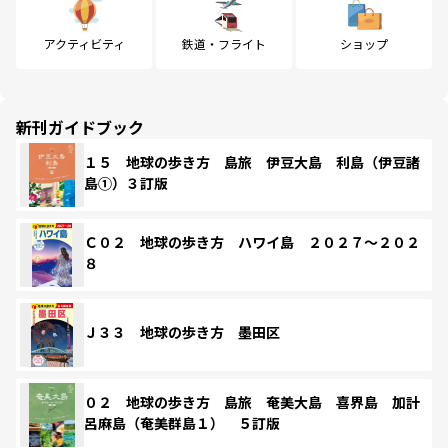
アクティビティ
鉄道・フライト
ショップ
新刊ガイドブック
１５ 地球の歩き方 島旅 伊豆大島 利島（伊豆諸
島①）３訂版
Ｃ０２ 地球の歩き方 ハワイ島 ２０２７～２０２
８
Ｊ３３ 地球の歩き方 墨田区
０２ 地球の歩き方 島旅 奄美大島 喜界島 加計
呂麻島（奄美群島１） ５訂版