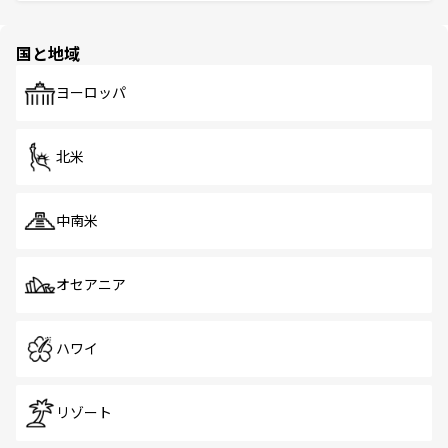
そう。 なお、新着の香港情報は
コンテンツ一覧
を参照して
と伝統を感じられるエスニックタウン、多数の緑豊かな公
ほしい。
ほしい。
園や自然保護区など、自然が調和した近代的な景観と文化
の多様性あふれるカラフルな町は、どこを歩いても新しい
国と地域
発見がある。さらに、治安のよさや充実した公共交通機関
も、旅行者にとっては魅力的なポイント。グルメも豊富
で、ホーカーズは地元の風情を楽しめる外せないスポット
ヨーロッパ
だ。訪れる人を飽きさせないシンガポールで、多様な魅力
を体感しよう。 なお、新着のシンガポール情報は
コンテン
ツ一覧
を参照してほしい。
北米
中南米
オセアニア
ハワイ
リゾート