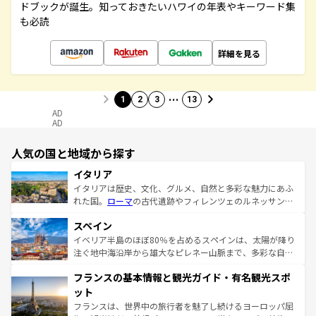
ドブックが誕生。知っておきたいハワイの年表やキーワード集
も必読
詳細を見る
…
1
2
3
13
AD
AD
人気の国と地域から探す
イタリア
イタリアは歴史、文化、グルメ、自然と多彩な魅力にあふ
れた国。
ローマ
の古代遺跡やフィレンツェのルネッサンス
美術、ヴェネツィアの運河など、歴史あるスポットはもち
スペイン
ろん、トスカーナの美しい田園風景やアマルフィ海岸の絶
景など、自然景観も見逃せない。観光の合間には、本場の
イベリア半島のほぼ80％を占めるスペインは、太陽が降り
ピザやパスタなど、絶品のイタリア料理を堪能することも
注ぐ地中海沿岸から雄大なピレネー山脈まで、多彩な自然
できる。朝目覚めてから夜眠るまで、すべての瞬間を楽し
と文化が詰まったヨーロッパ屈指の旅行先だ。多様な地域
フランスの基本情報と観光ガイド・有名観光スポ
ませてくれるイタリアで、忘れられない旅をしてみよう！
文化が根付くこの国では、情熱的なフラメンコ、熱気あふ
なお、新着のイタリア情報は
コンテンツ一覧
を参照してほ
れる闘牛、そして美味しいタパスが生活の一部となってい
ット
しい。
る。首都マドリードの洗練された雰囲気や、バルセロナの
フランスは、世界中の旅行者を魅了し続けるヨーロッパ屈
アートに溢れた街角から、地方では古代ローマ遺跡や中世