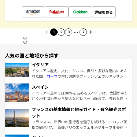
詳細を見る
…
1
2
3
7
AD
AD
人気の国と地域から探す
イタリア
イタリアは歴史、文化、グルメ、自然と多彩な魅力にあふ
れた国。
ローマ
の古代遺跡やフィレンツェのルネッサンス
美術、ヴェネツィアの運河など、歴史あるスポットはもち
スペイン
ろん、トスカーナの美しい田園風景やアマルフィ海岸の絶
景など、自然景観も見逃せない。観光の合間には、本場の
イベリア半島のほぼ80％を占めるスペインは、太陽が降り
ピザやパスタなど、絶品のイタリア料理を堪能することも
注ぐ地中海沿岸から雄大なピレネー山脈まで、多彩な自然
できる。朝目覚めてから夜眠るまで、すべての瞬間を楽し
と文化が詰まったヨーロッパ屈指の旅行先だ。多様な地域
フランスの基本情報と観光ガイド・有名観光スポ
ませてくれるイタリアで、忘れられない旅をしてみよう！
文化が根付くこの国では、情熱的なフラメンコ、熱気あふ
なお、新着のイタリア情報は
コンテンツ一覧
を参照してほ
れる闘牛、そして美味しいタパスが生活の一部となってい
ット
しい。
る。首都マドリードの洗練された雰囲気や、バルセロナの
フランスは、世界中の旅行者を魅了し続けるヨーロッパ屈
アートに溢れた街角から、地方では古代ローマ遺跡や中世
指の観光地だ。首都パリのエッフェル塔やルーブル美術館
の城塞都市、穏やかなビーチリゾートまで多彩な表情を見
といった象徴的なスポットから、田舎町の古風な美しさま
せる。地方によって風土や気候が異なるスペインはその個