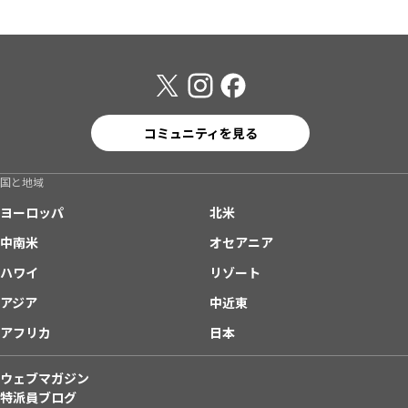
コミュニティを見る
国と地域
ヨーロッパ
北米
中南米
オセアニア
ハワイ
リゾート
アジア
中近東
アフリカ
日本
ウェブマガジン
特派員ブログ