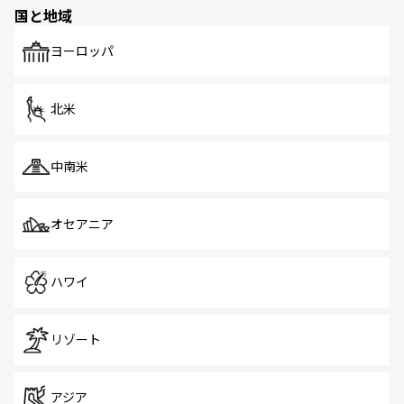
の多様性あふれるカラフルな町は、どこを歩いても新しい
国と地域
発見がある。さらに、治安のよさや充実した公共交通機関
も、旅行者にとっては魅力的なポイント。グルメも豊富
で、ホーカーズは地元の風情を楽しめる外せないスポット
ヨーロッパ
だ。訪れる人を飽きさせないシンガポールで、多様な魅力
を体感しよう。 なお、新着のシンガポール情報は
コンテン
ツ一覧
を参照してほしい。
北米
中南米
オセアニア
ハワイ
リゾート
アジア