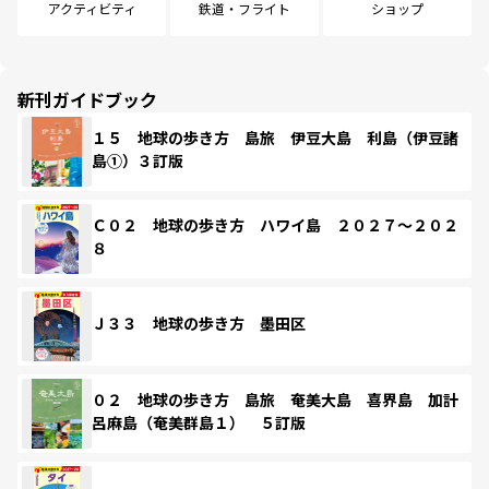
アクティビティ
鉄道・フライト
ショップ
新刊ガイドブック
１５ 地球の歩き方 島旅 伊豆大島 利島（伊豆諸
島①）３訂版
Ｃ０２ 地球の歩き方 ハワイ島 ２０２７～２０２
８
Ｊ３３ 地球の歩き方 墨田区
０２ 地球の歩き方 島旅 奄美大島 喜界島 加計
呂麻島（奄美群島１） ５訂版