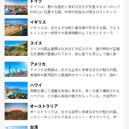
ドイツ
で、幅広い魅力が詰まっている。華麗な宮殿、歴史的な大
性で訪れる人を魅了する。 なお、新着のスペイン情報は
コ
聖堂、美しいビーチ、そして豊かな自然が、訪れる者を心
ドイツは、豊かな歴史と多彩な文化が交差するヨーロッパ
ンテンツ一覧
を参照してほしい。
から魅了する。また、フランスは美食の国としても知ら
の中心に位置する国。中世の街並みが残るロマンチック街
れ、フランス料理はユネスコ無形文化遺産にも登録されて
道から、未来を先取りするようなモダンな都市まで多様な
イギリス
いる。シャンパンの発祥地であるランス、プロヴァンスの
顔を持つこの国は、どこを歩いても飽きることがない。ベ
香り高いラベンダー畑など、多彩な楽しみ方が可能だ。さ
ルリンの文化的活気、バイエルン州のアルプスの絶景、そ
イギリスは、古きよき伝統と最先端が共存する国。ウェス
らに、パリ以外の地域にも魅力が溢れており、どの街角に
してライン川沿いのワイン畑といった風景は必見。ビール
トミンスター寺院や大英博物館のようなランドマーク、歴
も豊かな歴史と文化が息づいている。パリ以外の個性あふ
とソーセージを味わいながら地元の人と過ごす楽しい時間
史ある大学都市、美しい丘陵地帯や牧歌的な風景など、エ
れる地方に足を運ぶとそれぞれで全く異なる文化を体験で
スイス
は、お酒好きな人にはぜひ体験してほしい。 なお、新着の
リアごとに異なる魅力がある。また、優雅なアフタヌーン
きるだろう。 なお、新着のフランス情報は
コンテンツ一覧
ドイツ情報は
コンテンツ一覧
を参照してほしい。
ティー、ビール好きにはたまらない英国パブ、サッカー観
スイスの国土面積は九州ほどの広さだが、運行時刻が正確
を参照してほしい。
戦など、本場だからこそできる体験も豊富。イギリスを旅
な交通網が整備されており、初心者でも安心して個人旅行
して楽しみつくそう。 なお、新着のイギリス情報は
コンテ
を楽しめる。日本同様に時刻表どおりの旅が可能だ。中世
アメリカ
ンツ一覧
を参照してほしい。
の建物がそのまま残る町や、スイスならではのユニークな
博物館もあり、アルプス観光だけでなく町歩きも満喫する
アメリカ合衆国は、広大な土地と多様な文化が魅力の国。
ことができる。国民の所得が高いため物価も高いが、旅行
東海岸の都市部から西海岸のカリフォルニアまで、訪れる
者向けの交通パス提供のサービスもあり、うまく活用すれ
場所ごとに異なる風景と体験が待っている。ニューヨーク
ハワイ
ば市内交通費無料で観光を楽しむこともできる。 なお、新
のような巨大都市は、観光、ショッピング、エンターテイ
着のスイス情報は
コンテンツ一覧
を参照してほしい。
ンメントが詰まった刺激的なスポットだ。一方、アメリカ
年間を通じて温暖な気候に恵まれ、多くの島で構成される
西部には大自然が広がり、グランドキャニオンやイエロー
ハワイは、どの島も独自の魅力をもっている。大自然の神
ストーン国立公園といった絶景が堪能できる。さらに、南
秘を感じたいなら、火山が生み出した壮大な景観を誇るハ
オーストラリア
部のニューオーリンズでは、音楽と美食が融合した独特の
ワイ島は見逃せない。また、定番の観光地といえばオアフ
文化が魅力。旅行者はアメリカの各地域で異なる魅力を楽
島だが、静かな自然を求めるならマウイ島やカウアイ島が
オーストラリアは、壮大な自然と多様な文化が魅力の国。
しみながら、その多様性と豊かな歴史を感じることができ
おすすめ。エメラルドグリーンに輝く海をはじめ、豊かな
シドニーのシンボルであるシドニー・オペラハウス、オー
るだろう。車でのロードトリップや列車の旅も、アメリカ
文化や歴史が息づいている。「アロハスピリット」と呼ば
ストラリア東海岸北部に広がる大サンゴ礁地帯グレートバ
ならではの贅沢な旅のスタイルだ。 なお、新着のアメリカ
台湾
れるおもてなしの心で訪れる人々を迎えてくれるハワイの
リアリーフや大陸中央部にそびえるウルル（エアーズロッ