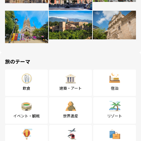
旅のテーマ
飲食
建築・アート
宿泊
イベント・観戦
世界遺産
リゾート