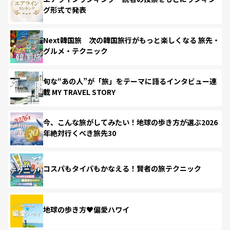
グ形式で発表
Next韓国旅 次の韓国旅行がもっと楽しくなる 旅先・
グルメ・テクニック
旬な“あの人”が「旅」をテーマに語るインタビュー連
載 MY TRAVEL STORY
今、こんな旅がしてみたい！地球の歩き方が選ぶ2026
年絶対行くべき旅先30
コスパもタイパもかなえる！賢者の旅テクニック
地球の歩き方♥偏愛ハワイ