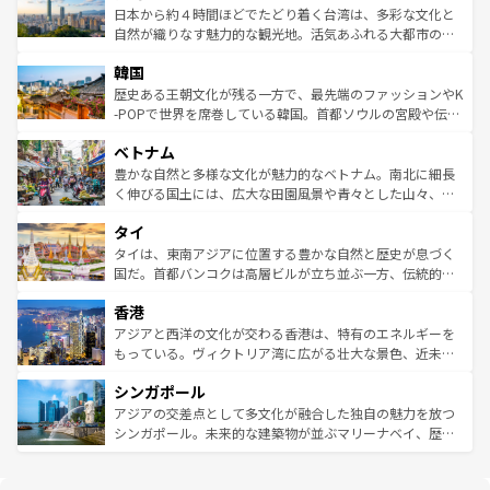
情報は
コンテンツ一覧
を参照してほしい。
人々、おいしいローカルフードやハワイアンミュージッ
ク）、タスマニアの美しい原生林やケアンズの熱帯雨林な
日本から約４時間ほどでたどり着く台湾は、多彩な文化と
ク、伝統的なフラダンスなど、すべてがハワイの魅力を彩
ど、見どころがたくさん。また、カフェやワイン、オージ
自然が織りなす魅力的な観光地。活気あふれる大都市の台
っている。訪れるたびに新しい発見と感動が待っているハ
ービーフなどの食文化も豊かで、美味しいものであふれて
北やノスタルジックな町並みが人気な九份（ジォウフェ
ワイを、存分に味わってほしい。 なお、新着のハワイ情報
韓国
いる。アクティビティも充実しており、サーフィンやダイ
ン）、静ひつな山岳地帯である台湾東部など、都市の喧騒
は
コンテンツ一覧
を参照してほしい。
ビング、ハイキングなど、アウトドア好きにはたまらな
と山間の静けさが共存しており、訪れる人に新しい発見と
歴史ある王朝文化が残る一方で、最先端のファッションやK
い。オーストラリアの多彩な魅力を存分に味わいつくそ
驚きをもたらしてくれる。また、奥深い台湾の食文化も魅
-POPで世界を席巻している韓国。首都ソウルの宮殿や伝統
う。 なお、新着のオーストラリア情報は
コンテンツ一覧
を
力で、夜市などの屋台グルメから高級料理、ヘルシーで美
家屋が並ぶエリアでは韓国の歴史と文化に浸ることがで
参照してほしい。
ベトナム
容にもいいと評判のスイーツなど、バラエティ豊かな料理
き、地方に足を延ばせば四季折々の自然美を楽しむことが
が味わえる。 なお、新着の台湾情報は
コンテンツ一覧
を参
できる。そして、キムチや焼肉、絶品のストリートフード
豊かな自然と多様な文化が魅力的なベトナム。南北に細長
照してほしい。
まで、さまざまな韓国料理が待っている。夜には、韓国な
く伸びる国土には、広大な田園風景や青々とした山々、世
らではのナイトライフも堪能できる。あたたかいホスピタ
界遺産に登録された壮大な自然景観が点在し、都市部では
タイ
リティに包まれながら、韓国の多彩な魅力を心ゆくまで味
急速な発展と共に伝統が息づく。ハノイの古い町並みやホ
わってみてほしい。 なお、新着の韓国情報は
コンテンツ一
ーチミン市のフランス統治時代の建物も、独特の雰囲気を
タイは、東南アジアに位置する豊かな自然と歴史が息づく
覧
を参照してほしい。
醸し出している。また、バラエティの豊かさとおいしさで
国だ。首都バンコクは高層ビルが立ち並ぶ一方、伝統的な
世界中の食通を魅了してやまないベトナム料理も魅力のひ
寺院や市場がいたるところに点在し、古きよき文化と現代
香港
とつ。フォーやバインミー、ベトナムコーヒーなどは、ぜ
の活気が交差している。北部ではチェンマイなどの山岳地
ひ現地で味わいたい。どの地域を訪れてもあたたかい人々
帯で自然と触れ合い、南部ではプーケットやクラビの美し
アジアと西洋の文化が交わる香港は、特有のエネルギーを
が旅行者を迎えてくれるので、きっと忘れられない旅にな
いビーチでリゾート気分を楽しむことができる。タイ料理
もっている。ヴィクトリア湾に広がる壮大な景色、近未来
るはずだ。 なお、新着のベトナム情報は
コンテンツ一覧
を
は世界的に有名で、屋台から高級レストランまで味覚を刺
的なアートスポット、そして歴史と現代が融合した町並
参照してほしい。
シンガポール
激する。気候は一年中温暖で、どの季節にも異なる楽しみ
み、どこを訪れても感動するはず。観光スポットが密集し
が待っている。親しみやすいタイの人々、仏教を中心とし
ており、効率よく見どころを回れるのも魅力。息をのむよ
アジアの交差点として多文化が融合した独自の魅力を放つ
た文化、そして多様な観光資源が、訪れる旅人を魅了し続
うな絶景から文化的な体験まで、香港を存分に楽しみ尽く
シンガポール。未来的な建築物が並ぶマリーナベイ、歴史
ける。 なお、新着のタイ情報は
コンテンツ一覧
を参照して
そう。 なお、新着の香港情報は
コンテンツ一覧
を参照して
と伝統を感じられるエスニックタウン、多数の緑豊かな公
ほしい。
ほしい。
園や自然保護区など、自然が調和した近代的な景観と文化