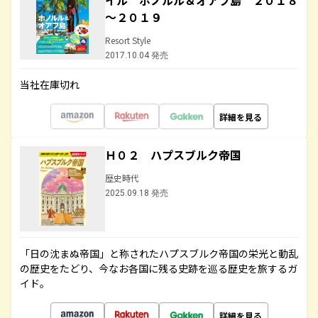
イル ホノルル＆オアフ島 ２０１８
～２０１９
Resort Style
2017.10.04 発売
当社在庫切れ
詳細を見る
Ｈ０２ ハプスブルク帝国
歴史時代
2025.09.18 発売
「日の沈まぬ帝国」と称されたハプスブルク帝国の栄光と動乱
の歴史をたどり、今なお各国に残る史跡を巡る歴史を旅するガ
イド。
詳細を見る