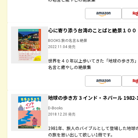
心に寄り添う台湾のことばと絶景１００
BOOKS 旅の名言＆絶景
2022.11.04 発売
世界を４０年以上歩いてきた「地球の歩き方
名言と癒やしの絶景集
地球の歩き方 3 インド・ネパール 1982
D-Books
2018.12.20 発売
1981年、旅人のバイブルとして登場した地
の旅を思い出して欲しい1冊です。