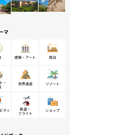
ーマ
食
建築・アート
宿泊
ト・
世界遺産
リゾート
戦
鉄道・
ビティ
ショップ
フライト