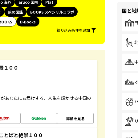
co 海外
aruco 国内
Plat
国と地
代
旅の図鑑
BOOKS スペシャルコラボ
BOOKS
D-Books
絞り込み条件を追加
景１００
」があなたにお届けする、人生を輝かせる中国の
詳細を見る
ことばと絶景１００