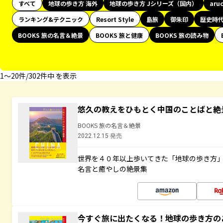
すべて
地球の歩き方 海外
地球の歩き方 Jシリーズ（国内）
aru
ランキング&テクニック
Resort Style
島旅
御朱印
歴史時
BOOKS 旅の名言＆絶景
BOOKS 旅と健康
BOOKS 旅の読み物
1〜20件/302件中 を表示
悠久の教えをひもとく中国のことばと絶
BOOKS 旅の名言＆絶景
2022.12.15 発売
世界を４０年以上歩いてきた「地球の歩き方
名言と癒やしの絶景集
今すぐ旅に出たくなる！地球の歩き方の