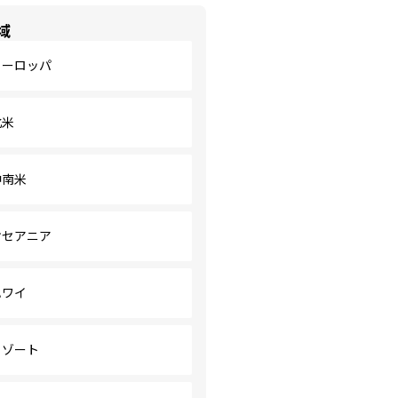
域
ヨーロッパ
北米
中南米
オセアニア
ハワイ
リゾート