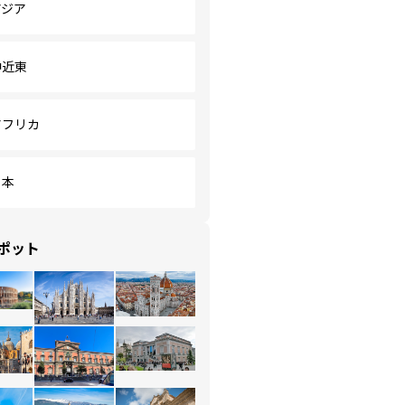
アジア
中近東
アフリカ
日本
ポット