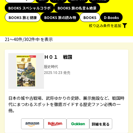
BOOKS スペシャルコラボ
BOOKS 旅の名言＆絶景
BOOKS 旅と健康
BOOKS 旅の読み物
BOOKS
D-Books
絞り込み条件を追加
21〜40件/302件中 を表示
Ｈ０１ 戦国
歴史時代
2025.10.23 発売
日本の城や古戦場、武将ゆかりの史跡、展示施設など、戦国時
代にまつわるスポットを徹底ガイドする歴史ファン必携の一
冊。
詳細を見る