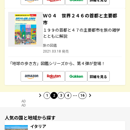
Ｗ０４ 世界２４６の首都と主要都
市
１９９の首都と４７の主要都市を旅の雑学
とともに解説
旅の図鑑
2021.03.18 発売
「地球の歩き方」図鑑シリーズから、第４弾が登場！
詳細を見る
…
1
2
3
4
16
AD
AD
人気の国と地域から探す
イタリア