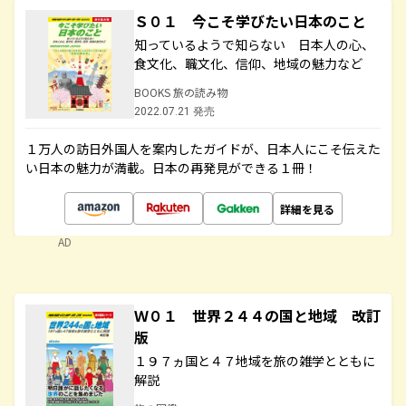
Ｓ０１ 今こそ学びたい日本のこと
知っているようで知らない 日本人の心、
食文化、職文化、信仰、地域の魅力など
BOOKS 旅の読み物
2022.07.21 発売
１万人の訪日外国人を案内したガイドが、日本人にこそ伝えた
い日本の魅力が満載。日本の再発見ができる１冊！
詳細を見る
AD
Ｗ０１ 世界２４４の国と地域 改訂
版
１９７ヵ国と４７地域を旅の雑学とともに
解説