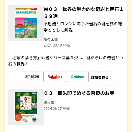
Ｗ０３ 世界の魅力的な奇岩と巨石１
３９選
不思議とロマンに満ちた岩石の謎を旅の雑
学とともに解説
旅の図鑑
2021.03.18 発売
「地球の歩き方」図鑑シリーズ第３弾は、謎だらけの奇岩と巨
石の世界！
詳細を見る
０３ 御朱印でめぐる奈良のお寺
御朱印
2024.06.27 発売