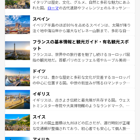
イタリアは歴史、文化、グルメ、自然と多彩な魅力にあふ
れた国。
ローマ
の古代遺跡やフィレンツェのルネッサンス
美術、ヴェネツィアの運河など、歴史あるスポットはもち
スペイン
ろん、トスカーナの美しい田園風景やアマルフィ海岸の絶
景など、自然景観も見逃せない。観光の合間には、本場の
イベリア半島のほぼ80％を占めるスペインは、太陽が降り
ピザやパスタなど、絶品のイタリア料理を堪能することも
注ぐ地中海沿岸から雄大なピレネー山脈まで、多彩な自然
できる。朝目覚めてから夜眠るまで、すべての瞬間を楽し
と文化が詰まったヨーロッパ屈指の旅行先だ。多様な地域
フランスの基本情報と観光ガイド・有名観光スポ
ませてくれるイタリアで、忘れられない旅をしてみよう！
文化が根付くこの国では、情熱的なフラメンコ、熱気あふ
なお、新着のイタリア情報は
コンテンツ一覧
を参照してほ
れる闘牛、そして美味しいタパスが生活の一部となってい
ット
しい。
る。首都マドリードの洗練された雰囲気や、バルセロナの
フランスは、世界中の旅行者を魅了し続けるヨーロッパ屈
アートに溢れた街角から、地方では古代ローマ遺跡や中世
指の観光地だ。首都パリのエッフェル塔やルーブル美術館
の城塞都市、穏やかなビーチリゾートまで多彩な表情を見
といった象徴的なスポットから、田舎町の古風な美しさま
せる。地方によって風土や気候が異なるスペインはその個
ドイツ
で、幅広い魅力が詰まっている。華麗な宮殿、歴史的な大
性で訪れる人を魅了する。 なお、新着のスペイン情報は
コ
聖堂、美しいビーチ、そして豊かな自然が、訪れる者を心
ドイツは、豊かな歴史と多彩な文化が交差するヨーロッパ
ンテンツ一覧
を参照してほしい。
から魅了する。また、フランスは美食の国としても知ら
の中心に位置する国。中世の街並みが残るロマンチック街
れ、フランス料理はユネスコ無形文化遺産にも登録されて
道から、未来を先取りするようなモダンな都市まで多様な
イギリス
いる。シャンパンの発祥地であるランス、プロヴァンスの
顔を持つこの国は、どこを歩いても飽きることがない。ベ
香り高いラベンダー畑など、多彩な楽しみ方が可能だ。さ
ルリンの文化的活気、バイエルン州のアルプスの絶景、そ
イギリスは、古きよき伝統と最先端が共存する国。ウェス
らに、パリ以外の地域にも魅力が溢れており、どの街角に
してライン川沿いのワイン畑といった風景は必見。ビール
トミンスター寺院や大英博物館のようなランドマーク、歴
も豊かな歴史と文化が息づいている。パリ以外の個性あふ
とソーセージを味わいながら地元の人と過ごす楽しい時間
史ある大学都市、美しい丘陵地帯や牧歌的な風景など、エ
れる地方に足を運ぶとそれぞれで全く異なる文化を体験で
スイス
は、お酒好きな人にはぜひ体験してほしい。 なお、新着の
リアごとに異なる魅力がある。また、優雅なアフタヌーン
きるだろう。 なお、新着のフランス情報は
コンテンツ一覧
ドイツ情報は
コンテンツ一覧
を参照してほしい。
ティー、ビール好きにはたまらない英国パブ、サッカー観
スイスの国土面積は九州ほどの広さだが、運行時刻が正確
を参照してほしい。
戦など、本場だからこそできる体験も豊富。イギリスを旅
な交通網が整備されており、初心者でも安心して個人旅行
して楽しみつくそう。 なお、新着のイギリス情報は
コンテ
を楽しめる。日本同様に時刻表どおりの旅が可能だ。中世
アメリカ
ンツ一覧
を参照してほしい。
の建物がそのまま残る町や、スイスならではのユニークな