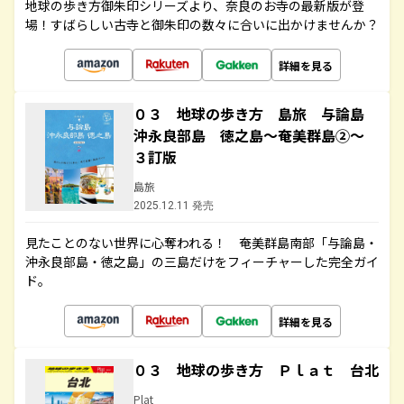
地球の歩き方御朱印シリーズより、奈良のお寺の最新版が登
場！すばらしい古寺と御朱印の数々に合いに出かけませんか？
詳細を見る
０３ 地球の歩き方 島旅 与論島
沖永良部島 徳之島～奄美群島②～
３訂版
島旅
2025.12.11 発売
見たことのない世界に心奪われる！ 奄美群島南部「与論島・
沖永良部島・徳之島」の三島だけをフィーチャーした完全ガイ
ド。
詳細を見る
０３ 地球の歩き方 Ｐｌａｔ 台北
Plat