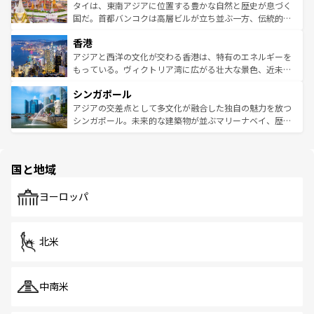
わってみてほしい。 なお、新着の韓国情報は
コンテンツ一
ーチミン市のフランス統治時代の建物も、独特の雰囲気を
タイは、東南アジアに位置する豊かな自然と歴史が息づく
覧
を参照してほしい。
醸し出している。また、バラエティの豊かさとおいしさで
国だ。首都バンコクは高層ビルが立ち並ぶ一方、伝統的な
世界中の食通を魅了してやまないベトナム料理も魅力のひ
寺院や市場がいたるところに点在し、古きよき文化と現代
香港
とつ。フォーやバインミー、ベトナムコーヒーなどは、ぜ
の活気が交差している。北部ではチェンマイなどの山岳地
ひ現地で味わいたい。どの地域を訪れてもあたたかい人々
帯で自然と触れ合い、南部ではプーケットやクラビの美し
アジアと西洋の文化が交わる香港は、特有のエネルギーを
が旅行者を迎えてくれるので、きっと忘れられない旅にな
いビーチでリゾート気分を楽しむことができる。タイ料理
もっている。ヴィクトリア湾に広がる壮大な景色、近未来
るはずだ。 なお、新着のベトナム情報は
コンテンツ一覧
を
は世界的に有名で、屋台から高級レストランまで味覚を刺
的なアートスポット、そして歴史と現代が融合した町並
参照してほしい。
シンガポール
激する。気候は一年中温暖で、どの季節にも異なる楽しみ
み、どこを訪れても感動するはず。観光スポットが密集し
が待っている。親しみやすいタイの人々、仏教を中心とし
ており、効率よく見どころを回れるのも魅力。息をのむよ
アジアの交差点として多文化が融合した独自の魅力を放つ
た文化、そして多様な観光資源が、訪れる旅人を魅了し続
うな絶景から文化的な体験まで、香港を存分に楽しみ尽く
シンガポール。未来的な建築物が並ぶマリーナベイ、歴史
ける。 なお、新着のタイ情報は
コンテンツ一覧
を参照して
そう。 なお、新着の香港情報は
コンテンツ一覧
を参照して
と伝統を感じられるエスニックタウン、多数の緑豊かな公
ほしい。
ほしい。
園や自然保護区など、自然が調和した近代的な景観と文化
の多様性あふれるカラフルな町は、どこを歩いても新しい
国と地域
発見がある。さらに、治安のよさや充実した公共交通機関
も、旅行者にとっては魅力的なポイント。グルメも豊富
で、ホーカーズは地元の風情を楽しめる外せないスポット
ヨーロッパ
だ。訪れる人を飽きさせないシンガポールで、多様な魅力
を体感しよう。 なお、新着のシンガポール情報は
コンテン
ツ一覧
を参照してほしい。
北米
中南米