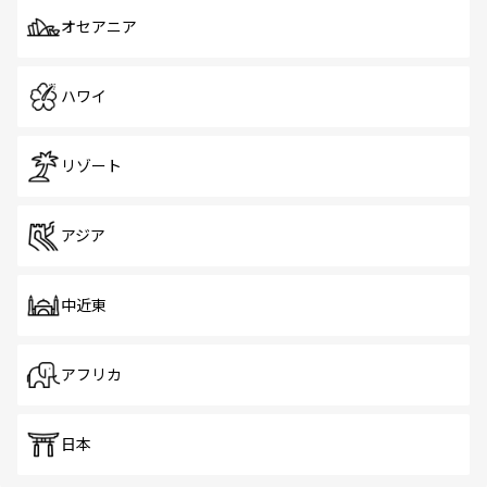
オセアニア
ハワイ
リゾート
アジア
中近東
アフリカ
日本