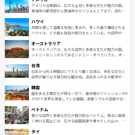
博物館もあり、アルプス観光だけでなく町歩きも満喫する
アメリカ合衆国は、広大な土地と多様な文化が魅力の国。
ことができる。国民の所得が高いため物価も高いが、旅行
東海岸の都市部から西海岸のカリフォルニアまで、訪れる
者向けの交通パス提供のサービスもあり、うまく活用すれ
場所ごとに異なる風景と体験が待っている。ニューヨーク
ハワイ
ば市内交通費無料で観光を楽しむこともできる。 なお、新
のような巨大都市は、観光、ショッピング、エンターテイ
着のスイス情報は
コンテンツ一覧
を参照してほしい。
ンメントが詰まった刺激的なスポットだ。一方、アメリカ
年間を通じて温暖な気候に恵まれ、多くの島で構成される
西部には大自然が広がり、グランドキャニオンやイエロー
ハワイは、どの島も独自の魅力をもっている。大自然の神
ストーン国立公園といった絶景が堪能できる。さらに、南
秘を感じたいなら、火山が生み出した壮大な景観を誇るハ
オーストラリア
部のニューオーリンズでは、音楽と美食が融合した独特の
ワイ島は見逃せない。また、定番の観光地といえばオアフ
文化が魅力。旅行者はアメリカの各地域で異なる魅力を楽
島だが、静かな自然を求めるならマウイ島やカウアイ島が
オーストラリアは、壮大な自然と多様な文化が魅力の国。
しみながら、その多様性と豊かな歴史を感じることができ
おすすめ。エメラルドグリーンに輝く海をはじめ、豊かな
シドニーのシンボルであるシドニー・オペラハウス、オー
るだろう。車でのロードトリップや列車の旅も、アメリカ
文化や歴史が息づいている。「アロハスピリット」と呼ば
ストラリア東海岸北部に広がる大サンゴ礁地帯グレートバ
ならではの贅沢な旅のスタイルだ。 なお、新着のアメリカ
台湾
れるおもてなしの心で訪れる人々を迎えてくれるハワイの
リアリーフや大陸中央部にそびえるウルル（エアーズロッ
情報は
コンテンツ一覧
を参照してほしい。
人々、おいしいローカルフードやハワイアンミュージッ
ク）、タスマニアの美しい原生林やケアンズの熱帯雨林な
日本から約４時間ほどでたどり着く台湾は、多彩な文化と
ク、伝統的なフラダンスなど、すべてがハワイの魅力を彩
ど、見どころがたくさん。また、カフェやワイン、オージ
自然が織りなす魅力的な観光地。活気あふれる大都市の台
っている。訪れるたびに新しい発見と感動が待っているハ
ービーフなどの食文化も豊かで、美味しいものであふれて
北やノスタルジックな町並みが人気な九份（ジォウフェ
ワイを、存分に味わってほしい。 なお、新着のハワイ情報
韓国
いる。アクティビティも充実しており、サーフィンやダイ
ン）、静ひつな山岳地帯である台湾東部など、都市の喧騒
は
コンテンツ一覧
を参照してほしい。
ビング、ハイキングなど、アウトドア好きにはたまらな
と山間の静けさが共存しており、訪れる人に新しい発見と
歴史ある王朝文化が残る一方で、最先端のファッションやK
い。オーストラリアの多彩な魅力を存分に味わいつくそ
驚きをもたらしてくれる。また、奥深い台湾の食文化も魅
-POPで世界を席巻している韓国。首都ソウルの宮殿や伝統
う。 なお、新着のオーストラリア情報は
コンテンツ一覧
を
力で、夜市などの屋台グルメから高級料理、ヘルシーで美
家屋が並ぶエリアでは韓国の歴史と文化に浸ることがで
参照してほしい。
ベトナム
容にもいいと評判のスイーツなど、バラエティ豊かな料理
き、地方に足を延ばせば四季折々の自然美を楽しむことが
が味わえる。 なお、新着の台湾情報は
コンテンツ一覧
を参
できる。そして、キムチや焼肉、絶品のストリートフード
豊かな自然と多様な文化が魅力的なベトナム。南北に細長
照してほしい。
まで、さまざまな韓国料理が待っている。夜には、韓国な
く伸びる国土には、広大な田園風景や青々とした山々、世
らではのナイトライフも堪能できる。あたたかいホスピタ
界遺産に登録された壮大な自然景観が点在し、都市部では
タイ
リティに包まれながら、韓国の多彩な魅力を心ゆくまで味
急速な発展と共に伝統が息づく。ハノイの古い町並みやホ