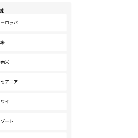
域
ヨーロッパ
北米
中南米
オセアニア
ハワイ
リゾート