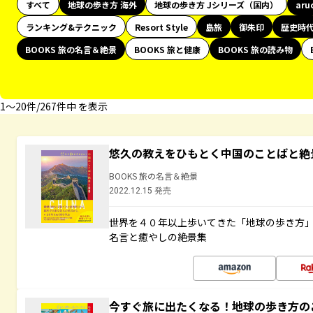
すべて
地球の歩き方 海外
地球の歩き方 Jシリーズ（国内）
aru
ランキング&テクニック
Resort Style
島旅
御朱印
歴史時
BOOKS 旅の名言＆絶景
BOOKS 旅と健康
BOOKS 旅の読み物
1〜20件/267件中 を表示
悠久の教えをひもとく中国のことばと絶
BOOKS 旅の名言＆絶景
2022.12.15 発売
世界を４０年以上歩いてきた「地球の歩き方
名言と癒やしの絶景集
今すぐ旅に出たくなる！地球の歩き方の