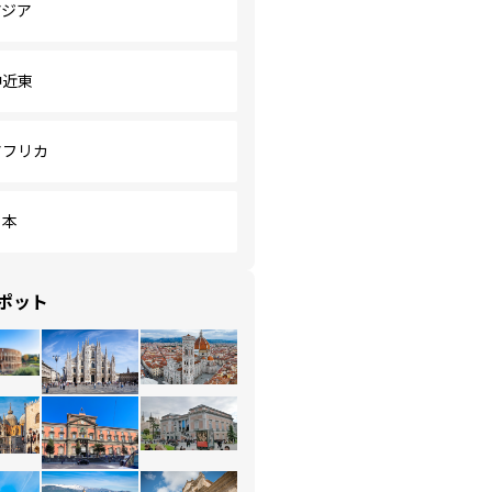
アジア
中近東
アフリカ
日本
ポット