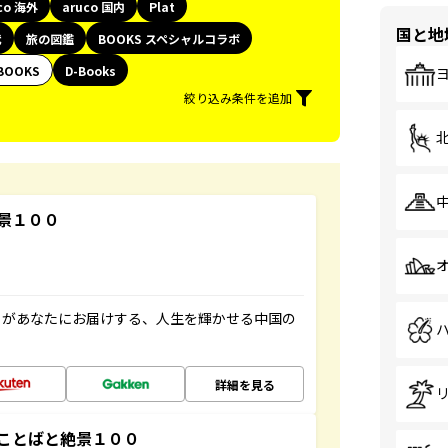
co 海外
aruco 国内
Plat
国と地
代
旅の図鑑
BOOKS スペシャルコラボ
BOOKS
D-Books
絞り込み条件を追加
景１００
」があなたにお届けする、人生を輝かせる中国の
詳細を見る
ことばと絶景１００