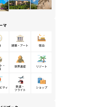
ーマ
食
建築・アート
宿泊
ト・
世界遺産
リゾート
戦
鉄道・
ビティ
ショップ
フライト