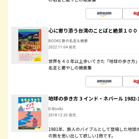
心に寄り添う台湾のことばと絶景１００
BOOKS 旅の名言＆絶景
2022.11.04 発売
世界を４０年以上歩いてきた「地球の歩き方
名言と癒やしの絶景集
地球の歩き方 3 インド・ネパール 1982
D-Books
2018.12.20 発売
1981年、旅人のバイブルとして登場した地
の旅を思い出して欲しい1冊です。