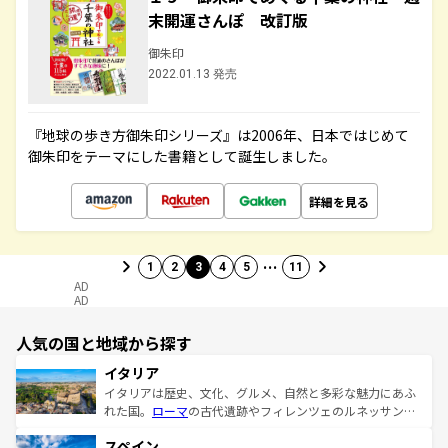
末開運さんぽ 改訂版
御朱印
2022.01.13 発売
『地球の歩き方御朱印シリーズ』は2006年、日本ではじめて
御朱印をテーマにした書籍として誕生しました。
詳細を見る
…
1
2
3
4
5
11
AD
AD
人気の国と地域から探す
イタリア
イタリアは歴史、文化、グルメ、自然と多彩な魅力にあふ
れた国。
ローマ
の古代遺跡やフィレンツェのルネッサンス
美術、ヴェネツィアの運河など、歴史あるスポットはもち
スペイン
ろん、トスカーナの美しい田園風景やアマルフィ海岸の絶