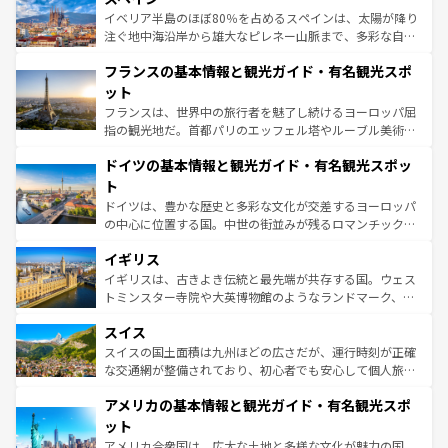
景など、自然景観も見逃せない。観光の合間には、本場の
イベリア半島のほぼ80％を占めるスペインは、太陽が降り
ピザやパスタなど、絶品のイタリア料理を堪能することも
注ぐ地中海沿岸から雄大なピレネー山脈まで、多彩な自然
できる。朝目覚めてから夜眠るまで、すべての瞬間を楽し
と文化が詰まったヨーロッパ屈指の旅行先だ。多様な地域
フランスの基本情報と観光ガイド・有名観光スポ
ませてくれるイタリアで、忘れられない旅をしてみよう！
文化が根付くこの国では、情熱的なフラメンコ、熱気あふ
なお、新着のイタリア情報は
コンテンツ一覧
を参照してほ
れる闘牛、そして美味しいタパスが生活の一部となってい
ット
しい。
る。首都マドリードの洗練された雰囲気や、バルセロナの
フランスは、世界中の旅行者を魅了し続けるヨーロッパ屈
アートに溢れた街角から、地方では古代ローマ遺跡や中世
指の観光地だ。首都パリのエッフェル塔やルーブル美術館
の城塞都市、穏やかなビーチリゾートまで多彩な表情を見
といった象徴的なスポットから、田舎町の古風な美しさま
せる。地方によって風土や気候が異なるスペインはその個
ドイツの基本情報と観光ガイド・有名観光スポッ
で、幅広い魅力が詰まっている。華麗な宮殿、歴史的な大
性で訪れる人を魅了する。 なお、新着のスペイン情報は
コ
聖堂、美しいビーチ、そして豊かな自然が、訪れる者を心
ト
ンテンツ一覧
を参照してほしい。
から魅了する。また、フランスは美食の国としても知ら
ドイツは、豊かな歴史と多彩な文化が交差するヨーロッパ
れ、フランス料理はユネスコ無形文化遺産にも登録されて
の中心に位置する国。中世の街並みが残るロマンチック街
いる。シャンパンの発祥地であるランス、プロヴァンスの
道から、未来を先取りするようなモダンな都市まで多様な
香り高いラベンダー畑など、多彩な楽しみ方が可能だ。さ
イギリス
顔を持つこの国は、どこを歩いても飽きることがない。ベ
らに、パリ以外の地域にも魅力が溢れており、どの街角に
ルリンの文化的活気、バイエルン州のアルプスの絶景、そ
イギリスは、古きよき伝統と最先端が共存する国。ウェス
も豊かな歴史と文化が息づいている。パリ以外の個性あふ
してライン川沿いのワイン畑といった風景は必見。ビール
トミンスター寺院や大英博物館のようなランドマーク、歴
れる地方に足を運ぶとそれぞれで全く異なる文化を体験で
とソーセージを味わいながら地元の人と過ごす楽しい時間
史ある大学都市、美しい丘陵地帯や牧歌的な風景など、エ
きるだろう。 なお、新着のフランス情報は
コンテンツ一覧
スイス
は、お酒好きな人にはぜひ体験してほしい。 なお、新着の
リアごとに異なる魅力がある。また、優雅なアフタヌーン
を参照してほしい。
ドイツ情報は
コンテンツ一覧
を参照してほしい。
ティー、ビール好きにはたまらない英国パブ、サッカー観
スイスの国土面積は九州ほどの広さだが、運行時刻が正確
戦など、本場だからこそできる体験も豊富。イギリスを旅
な交通網が整備されており、初心者でも安心して個人旅行
して楽しみつくそう。 なお、新着のイギリス情報は
コンテ
を楽しめる。日本同様に時刻表どおりの旅が可能だ。中世
アメリカの基本情報と観光ガイド・有名観光スポ
ンツ一覧
を参照してほしい。
の建物がそのまま残る町や、スイスならではのユニークな
博物館もあり、アルプス観光だけでなく町歩きも満喫する
ット
ことができる。国民の所得が高いため物価も高いが、旅行
アメリカ合衆国は、広大な土地と多様な文化が魅力の国。