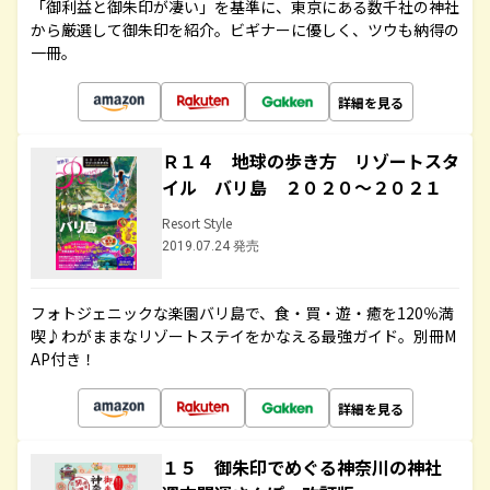
「御利益と御朱印が凄い」を基準に、東京にある数千社の神社
から厳選して御朱印を紹介。ビギナーに優しく、ツウも納得の
一冊。
詳細を見る
Ｒ１４ 地球の歩き方 リゾートスタ
イル バリ島 ２０２０～２０２１
Resort Style
2019.07.24 発売
フォトジェニックな楽園バリ島で、食・買・遊・癒を120％満
喫♪わがままなリゾートステイをかなえる最強ガイド。別冊M
AP付き！
詳細を見る
１５ 御朱印でめぐる神奈川の神社