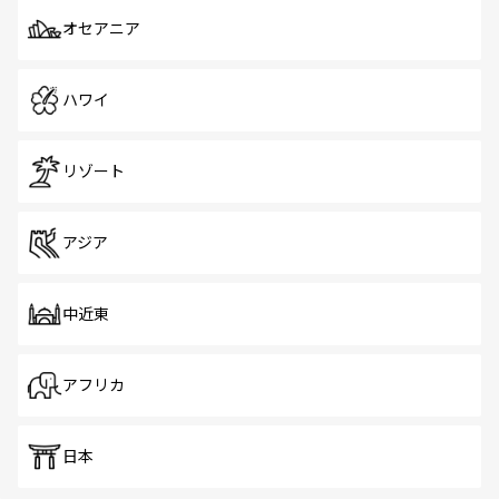
オセアニア
ハワイ
リゾート
アジア
中近東
アフリカ
日本