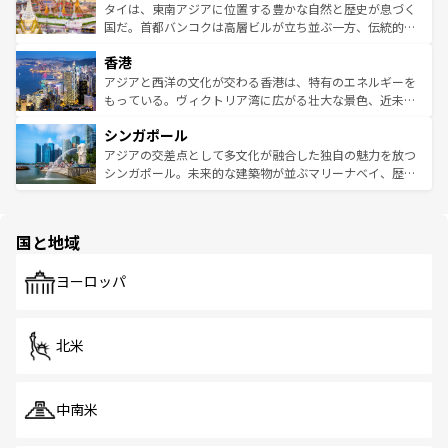
わってみてほしい。 なお、新着の韓国情報は
コンテンツ一
ーチミン市のフランス統治時代の建物も、独特の雰囲気を
タイは、東南アジアに位置する豊かな自然と歴史が息づく
覧
を参照してほしい。
醸し出している。また、バラエティの豊かさとおいしさで
国だ。首都バンコクは高層ビルが立ち並ぶ一方、伝統的な
世界中の食通を魅了してやまないベトナム料理も魅力のひ
寺院や市場がいたるところに点在し、古きよき文化と現代
香港
とつ。フォーやバインミー、ベトナムコーヒーなどは、ぜ
の活気が交差している。北部ではチェンマイなどの山岳地
ひ現地で味わいたい。どの地域を訪れてもあたたかい人々
帯で自然と触れ合い、南部ではプーケットやクラビの美し
アジアと西洋の文化が交わる香港は、特有のエネルギーを
が旅行者を迎えてくれるので、きっと忘れられない旅にな
いビーチでリゾート気分を楽しむことができる。タイ料理
もっている。ヴィクトリア湾に広がる壮大な景色、近未来
るはずだ。 なお、新着のベトナム情報は
コンテンツ一覧
を
は世界的に有名で、屋台から高級レストランまで味覚を刺
的なアートスポット、そして歴史と現代が融合した町並
参照してほしい。
シンガポール
激する。気候は一年中温暖で、どの季節にも異なる楽しみ
み、どこを訪れても感動するはず。観光スポットが密集し
が待っている。親しみやすいタイの人々、仏教を中心とし
ており、効率よく見どころを回れるのも魅力。息をのむよ
アジアの交差点として多文化が融合した独自の魅力を放つ
た文化、そして多様な観光資源が、訪れる旅人を魅了し続
うな絶景から文化的な体験まで、香港を存分に楽しみ尽く
シンガポール。未来的な建築物が並ぶマリーナベイ、歴史
ける。 なお、新着のタイ情報は
コンテンツ一覧
を参照して
そう。 なお、新着の香港情報は
コンテンツ一覧
を参照して
と伝統を感じられるエスニックタウン、多数の緑豊かな公
ほしい。
ほしい。
園や自然保護区など、自然が調和した近代的な景観と文化
の多様性あふれるカラフルな町は、どこを歩いても新しい
国と地域
発見がある。さらに、治安のよさや充実した公共交通機関
も、旅行者にとっては魅力的なポイント。グルメも豊富
で、ホーカーズは地元の風情を楽しめる外せないスポット
ヨーロッパ
だ。訪れる人を飽きさせないシンガポールで、多様な魅力
を体感しよう。 なお、新着のシンガポール情報は
コンテン
ツ一覧
を参照してほしい。
北米
中南米