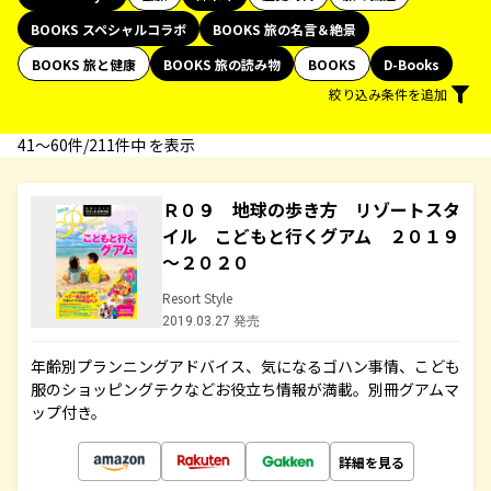
BOOKS スペシャルコラボ
BOOKS 旅の名言＆絶景
BOOKS 旅と健康
BOOKS 旅の読み物
BOOKS
D-Books
絞り込み条件を追加
41〜60件/211件中 を表示
Ｒ０９ 地球の歩き方 リゾートスタ
イル こどもと行くグアム ２０１９
～２０２０
Resort Style
2019.03.27 発売
年齢別プランニングアドバイス、気になるゴハン事情、こども
服のショッピングテクなどお役立ち情報が満載。別冊グアムマ
ップ付き。
詳細を見る