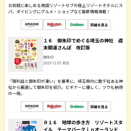
お気軽に楽しめる南国リゾートセブの極上リゾートホテルにス
パ、ダイビングにグルメ・ショップなど最新情報満載！
詳細を見る
１６ 御朱印でめぐる埼玉の神社 週
末開運さんぽ 改訂版
御朱印
2023.12.07 発売
「御利益と御朱印が凄い」を基準に、埼玉県内に数千社ある神
社から厳選して御朱印を紹介。ビギナーに優しく、ツウも納得
の一冊。
詳細を見る
Ｒ１６ 地球の歩き方 リゾートスタ
イル テーマパークｉｎオーランド