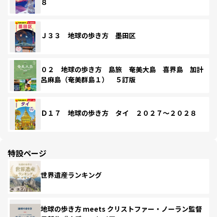
８
Ｊ３３ 地球の歩き方 墨田区
０２ 地球の歩き方 島旅 奄美大島 喜界島 加計
呂麻島（奄美群島１） ５訂版
Ｄ１７ 地球の歩き方 タイ ２０２７～２０２８
特設ページ
世界遺産ランキング
地球の歩き方 meets クリストファー・ノーラン監督