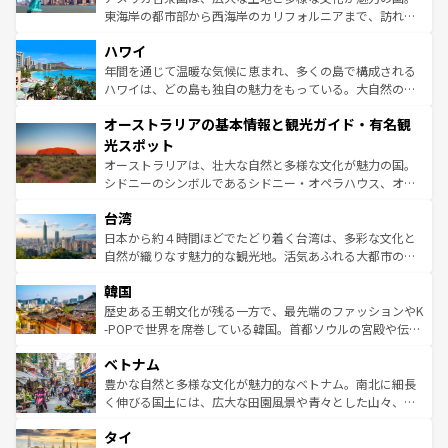
者向けの交通パス提供のサービスもあり、うまく活用すれ
東海岸の都市部から西海岸のカリフォルニアまで、訪れる
ば市内交通費無料で観光を楽しむこともできる。 なお、新
場所ごとに異なる風景と体験が待っている。ニューヨーク
着のスイス情報は
コンテンツ一覧
を参照してほしい。
ハワイ
のような巨大都市は、観光、ショッピング、エンターテイ
ンメントが詰まった刺激的なスポットだ。一方、アメリカ
年間を通じて温暖な気候に恵まれ、多くの島で構成される
西部には大自然が広がり、グランドキャニオンやイエロー
ハワイは、どの島も独自の魅力をもっている。大自然の神
ストーン国立公園といった絶景が堪能できる。さらに、南
秘を感じたいなら、火山が生み出した壮大な景観を誇るハ
オーストラリアの基本情報と観光ガイド・有名観
部のニューオーリンズでは、音楽と美食が融合した独特の
ワイ島は見逃せない。また、定番の観光地といえばオアフ
文化が魅力。旅行者はアメリカの各地域で異なる魅力を楽
島だが、静かな自然を求めるならマウイ島やカウアイ島が
光スポット
しみながら、その多様性と豊かな歴史を感じることができ
おすすめ。エメラルドグリーンに輝く海をはじめ、豊かな
オーストラリアは、壮大な自然と多様な文化が魅力の国。
るだろう。車でのロードトリップや列車の旅も、アメリカ
文化や歴史が息づいている。「アロハスピリット」と呼ば
シドニーのシンボルであるシドニー・オペラハウス、オー
ならではの贅沢な旅のスタイルだ。 なお、新着のアメリカ
れるおもてなしの心で訪れる人々を迎えてくれるハワイの
ストラリア東海岸北部に広がる大サンゴ礁地帯グレートバ
情報は
コンテンツ一覧
を参照してほしい。
人々、おいしいローカルフードやハワイアンミュージッ
台湾
リアリーフや大陸中央部にそびえるウルル（エアーズロッ
ク、伝統的なフラダンスなど、すべてがハワイの魅力を彩
ク）、タスマニアの美しい原生林やケアンズの熱帯雨林な
日本から約４時間ほどでたどり着く台湾は、多彩な文化と
っている。訪れるたびに新しい発見と感動が待っているハ
ど、見どころがたくさん。また、カフェやワイン、オージ
自然が織りなす魅力的な観光地。活気あふれる大都市の台
ワイを、存分に味わってほしい。 なお、新着のハワイ情報
ービーフなどの食文化も豊かで、美味しいものであふれて
北やノスタルジックな町並みが人気な九份（ジォウフェ
は
コンテンツ一覧
を参照してほしい。
韓国
いる。アクティビティも充実しており、サーフィンやダイ
ン）、静ひつな山岳地帯である台湾東部など、都市の喧騒
ビング、ハイキングなど、アウトドア好きにはたまらな
と山間の静けさが共存しており、訪れる人に新しい発見と
歴史ある王朝文化が残る一方で、最先端のファッションやK
い。オーストラリアの多彩な魅力を存分に味わいつくそ
驚きをもたらしてくれる。また、奥深い台湾の食文化も魅
-POPで世界を席巻している韓国。首都ソウルの宮殿や伝統
う。 なお、新着のオーストラリア情報は
コンテンツ一覧
を
力で、夜市などの屋台グルメから高級料理、ヘルシーで美
家屋が並ぶエリアでは韓国の歴史と文化に浸ることがで
参照してほしい。
ベトナム
容にもいいと評判のスイーツなど、バラエティ豊かな料理
き、地方に足を延ばせば四季折々の自然美を楽しむことが
が味わえる。 なお、新着の台湾情報は
コンテンツ一覧
を参
できる。そして、キムチや焼肉、絶品のストリートフード
豊かな自然と多様な文化が魅力的なベトナム。南北に細長
照してほしい。
まで、さまざまな韓国料理が待っている。夜には、韓国な
く伸びる国土には、広大な田園風景や青々とした山々、世
らではのナイトライフも堪能できる。あたたかいホスピタ
界遺産に登録された壮大な自然景観が点在し、都市部では
タイ
リティに包まれながら、韓国の多彩な魅力を心ゆくまで味
急速な発展と共に伝統が息づく。ハノイの古い町並みやホ