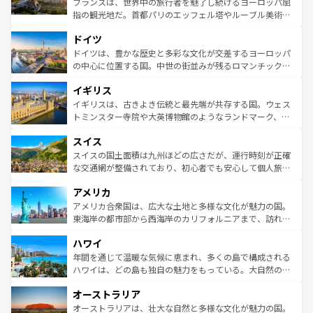
フランスは、世界中の旅行者を魅了し続けるヨーロッパ屈
アートに溢れた街角から、地方では古代ローマ遺跡や中世
指の観光地だ。首都パリのエッフェル塔やルーブル美術館
の城塞都市、穏やかなビーチリゾートまで多彩な表情を見
といった象徴的なスポットから、田舎町の古風な美しさま
せる。地方によって風土や気候が異なるスペインはその個
ドイツ
で、幅広い魅力が詰まっている。華麗な宮殿、歴史的な大
性で訪れる人を魅了する。 なお、新着のスペイン情報は
コ
聖堂、美しいビーチ、そして豊かな自然が、訪れる者を心
ドイツは、豊かな歴史と多彩な文化が交差するヨーロッパ
ンテンツ一覧
を参照してほしい。
から魅了する。また、フランスは美食の国としても知ら
の中心に位置する国。中世の街並みが残るロマンチック街
れ、フランス料理はユネスコ無形文化遺産にも登録されて
道から、未来を先取りするようなモダンな都市まで多様な
イギリス
いる。シャンパンの発祥地であるランス、プロヴァンスの
顔を持つこの国は、どこを歩いても飽きることがない。ベ
香り高いラベンダー畑など、多彩な楽しみ方が可能だ。さ
ルリンの文化的活気、バイエルン州のアルプスの絶景、そ
イギリスは、古きよき伝統と最先端が共存する国。ウェス
らに、パリ以外の地域にも魅力が溢れており、どの街角に
してライン川沿いのワイン畑といった風景は必見。ビール
トミンスター寺院や大英博物館のようなランドマーク、歴
も豊かな歴史と文化が息づいている。パリ以外の個性あふ
とソーセージを味わいながら地元の人と過ごす楽しい時間
史ある大学都市、美しい丘陵地帯や牧歌的な風景など、エ
れる地方に足を運ぶとそれぞれで全く異なる文化を体験で
スイス
は、お酒好きな人にはぜひ体験してほしい。 なお、新着の
リアごとに異なる魅力がある。また、優雅なアフタヌーン
きるだろう。 なお、新着のフランス情報は
コンテンツ一覧
ドイツ情報は
コンテンツ一覧
を参照してほしい。
ティー、ビール好きにはたまらない英国パブ、サッカー観
スイスの国土面積は九州ほどの広さだが、運行時刻が正確
を参照してほしい。
戦など、本場だからこそできる体験も豊富。イギリスを旅
な交通網が整備されており、初心者でも安心して個人旅行
して楽しみつくそう。 なお、新着のイギリス情報は
コンテ
を楽しめる。日本同様に時刻表どおりの旅が可能だ。中世
アメリカ
ンツ一覧
を参照してほしい。
の建物がそのまま残る町や、スイスならではのユニークな
博物館もあり、アルプス観光だけでなく町歩きも満喫する
アメリカ合衆国は、広大な土地と多様な文化が魅力の国。
ことができる。国民の所得が高いため物価も高いが、旅行
東海岸の都市部から西海岸のカリフォルニアまで、訪れる
者向けの交通パス提供のサービスもあり、うまく活用すれ
場所ごとに異なる風景と体験が待っている。ニューヨーク
ハワイ
ば市内交通費無料で観光を楽しむこともできる。 なお、新
のような巨大都市は、観光、ショッピング、エンターテイ
着のスイス情報は
コンテンツ一覧
を参照してほしい。
ンメントが詰まった刺激的なスポットだ。一方、アメリカ
年間を通じて温暖な気候に恵まれ、多くの島で構成される
西部には大自然が広がり、グランドキャニオンやイエロー
ハワイは、どの島も独自の魅力をもっている。大自然の神
ストーン国立公園といった絶景が堪能できる。さらに、南
秘を感じたいなら、火山が生み出した壮大な景観を誇るハ
オーストラリア
部のニューオーリンズでは、音楽と美食が融合した独特の
ワイ島は見逃せない。また、定番の観光地といえばオアフ
文化が魅力。旅行者はアメリカの各地域で異なる魅力を楽
島だが、静かな自然を求めるならマウイ島やカウアイ島が
オーストラリアは、壮大な自然と多様な文化が魅力の国。