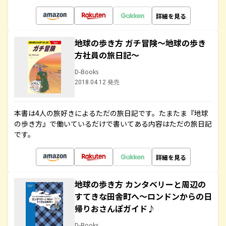
詳細を見る
地球の歩き方 ガチ冒険～地球の歩き
方社員の旅日記～
D-Books
2018.04.12 発売
本書は4人の旅好きによるただの旅日記です。たまたま『地球
の歩き方』で働いているだけで書いてある内容はただの旅日記
です。
詳細を見る
地球の歩き方 カンタベリーと周辺の
すてきな田舎町へ～ロンドンからの日
帰りおさんぽガイド♪
D-Books