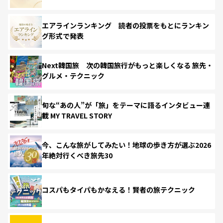
エアラインランキング 読者の投票をもとにランキン
グ形式で発表
Next韓国旅 次の韓国旅行がもっと楽しくなる 旅先・
グルメ・テクニック
旬な“あの人”が「旅」をテーマに語るインタビュー連
載 MY TRAVEL STORY
今、こんな旅がしてみたい！地球の歩き方が選ぶ2026
年絶対行くべき旅先30
コスパもタイパもかなえる！賢者の旅テクニック