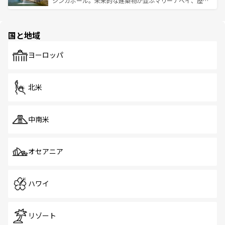
シンガポール。未来的な建築物が並ぶマリーナベイ、歴史
ける。 なお、新着のタイ情報は
コンテンツ一覧
を参照して
そう。 なお、新着の香港情報は
コンテンツ一覧
を参照して
と伝統を感じられるエスニックタウン、多数の緑豊かな公
ほしい。
ほしい。
園や自然保護区など、自然が調和した近代的な景観と文化
の多様性あふれるカラフルな町は、どこを歩いても新しい
国と地域
発見がある。さらに、治安のよさや充実した公共交通機関
も、旅行者にとっては魅力的なポイント。グルメも豊富
で、ホーカーズは地元の風情を楽しめる外せないスポット
ヨーロッパ
だ。訪れる人を飽きさせないシンガポールで、多様な魅力
を体感しよう。 なお、新着のシンガポール情報は
コンテン
ツ一覧
を参照してほしい。
北米
中南米
オセアニア
ハワイ
リゾート