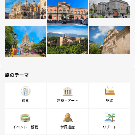
旅のテーマ
飲食
建築・アート
宿泊
イベント・観戦
世界遺産
リゾート