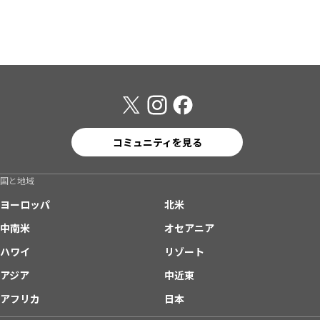
コミュニティを見る
国と地域
ヨーロッパ
北米
中南米
オセアニア
ハワイ
リゾート
アジア
中近東
アフリカ
日本