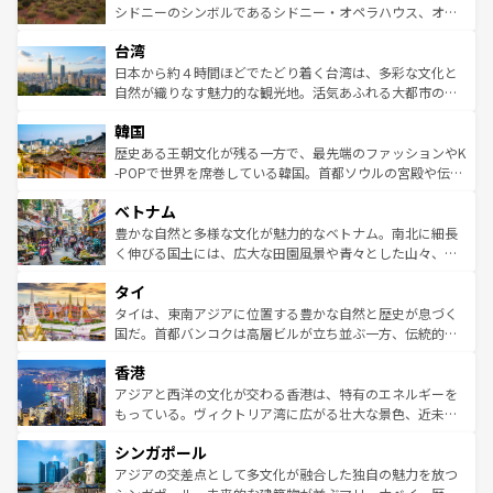
しみながら、その多様性と豊かな歴史を感じることができ
おすすめ。エメラルドグリーンに輝く海をはじめ、豊かな
シドニーのシンボルであるシドニー・オペラハウス、オー
るだろう。車でのロードトリップや列車の旅も、アメリカ
文化や歴史が息づいている。「アロハスピリット」と呼ば
ストラリア東海岸北部に広がる大サンゴ礁地帯グレートバ
ならではの贅沢な旅のスタイルだ。 なお、新着のアメリカ
台湾
れるおもてなしの心で訪れる人々を迎えてくれるハワイの
リアリーフや大陸中央部にそびえるウルル（エアーズロッ
情報は
コンテンツ一覧
を参照してほしい。
人々、おいしいローカルフードやハワイアンミュージッ
ク）、タスマニアの美しい原生林やケアンズの熱帯雨林な
日本から約４時間ほどでたどり着く台湾は、多彩な文化と
ク、伝統的なフラダンスなど、すべてがハワイの魅力を彩
ど、見どころがたくさん。また、カフェやワイン、オージ
自然が織りなす魅力的な観光地。活気あふれる大都市の台
っている。訪れるたびに新しい発見と感動が待っているハ
ービーフなどの食文化も豊かで、美味しいものであふれて
北やノスタルジックな町並みが人気な九份（ジォウフェ
ワイを、存分に味わってほしい。 なお、新着のハワイ情報
韓国
いる。アクティビティも充実しており、サーフィンやダイ
ン）、静ひつな山岳地帯である台湾東部など、都市の喧騒
は
コンテンツ一覧
を参照してほしい。
ビング、ハイキングなど、アウトドア好きにはたまらな
と山間の静けさが共存しており、訪れる人に新しい発見と
歴史ある王朝文化が残る一方で、最先端のファッションやK
い。オーストラリアの多彩な魅力を存分に味わいつくそ
驚きをもたらしてくれる。また、奥深い台湾の食文化も魅
-POPで世界を席巻している韓国。首都ソウルの宮殿や伝統
う。 なお、新着のオーストラリア情報は
コンテンツ一覧
を
力で、夜市などの屋台グルメから高級料理、ヘルシーで美
家屋が並ぶエリアでは韓国の歴史と文化に浸ることがで
参照してほしい。
ベトナム
容にもいいと評判のスイーツなど、バラエティ豊かな料理
き、地方に足を延ばせば四季折々の自然美を楽しむことが
が味わえる。 なお、新着の台湾情報は
コンテンツ一覧
を参
できる。そして、キムチや焼肉、絶品のストリートフード
豊かな自然と多様な文化が魅力的なベトナム。南北に細長
照してほしい。
まで、さまざまな韓国料理が待っている。夜には、韓国な
く伸びる国土には、広大な田園風景や青々とした山々、世
らではのナイトライフも堪能できる。あたたかいホスピタ
界遺産に登録された壮大な自然景観が点在し、都市部では
タイ
リティに包まれながら、韓国の多彩な魅力を心ゆくまで味
急速な発展と共に伝統が息づく。ハノイの古い町並みやホ
わってみてほしい。 なお、新着の韓国情報は
コンテンツ一
ーチミン市のフランス統治時代の建物も、独特の雰囲気を
タイは、東南アジアに位置する豊かな自然と歴史が息づく
覧
を参照してほしい。
醸し出している。また、バラエティの豊かさとおいしさで
国だ。首都バンコクは高層ビルが立ち並ぶ一方、伝統的な
世界中の食通を魅了してやまないベトナム料理も魅力のひ
寺院や市場がいたるところに点在し、古きよき文化と現代
香港
とつ。フォーやバインミー、ベトナムコーヒーなどは、ぜ
の活気が交差している。北部ではチェンマイなどの山岳地
ひ現地で味わいたい。どの地域を訪れてもあたたかい人々
帯で自然と触れ合い、南部ではプーケットやクラビの美し
アジアと西洋の文化が交わる香港は、特有のエネルギーを
が旅行者を迎えてくれるので、きっと忘れられない旅にな
いビーチでリゾート気分を楽しむことができる。タイ料理
もっている。ヴィクトリア湾に広がる壮大な景色、近未来
るはずだ。 なお、新着のベトナム情報は
コンテンツ一覧
を
は世界的に有名で、屋台から高級レストランまで味覚を刺
的なアートスポット、そして歴史と現代が融合した町並
参照してほしい。
シンガポール
激する。気候は一年中温暖で、どの季節にも異なる楽しみ
み、どこを訪れても感動するはず。観光スポットが密集し
が待っている。親しみやすいタイの人々、仏教を中心とし
ており、効率よく見どころを回れるのも魅力。息をのむよ
アジアの交差点として多文化が融合した独自の魅力を放つ
た文化、そして多様な観光資源が、訪れる旅人を魅了し続
うな絶景から文化的な体験まで、香港を存分に楽しみ尽く