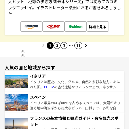
大ヒット「地球の歩き方 御朱印シリーズ」では初めてのコミ
ックエッセイ。イラストレーター柴田かおるが書きおろしまし
た
詳細を見る
…
1
2
3
11
AD
AD
人気の国と地域から探す
イタリア
イタリアは歴史、文化、グルメ、自然と多彩な魅力にあふ
れた国。
ローマ
の古代遺跡やフィレンツェのルネッサンス
美術、ヴェネツィアの運河など、歴史あるスポットはもち
スペイン
ろん、トスカーナの美しい田園風景やアマルフィ海岸の絶
景など、自然景観も見逃せない。観光の合間には、本場の
イベリア半島のほぼ80％を占めるスペインは、太陽が降り
ピザやパスタなど、絶品のイタリア料理を堪能することも
注ぐ地中海沿岸から雄大なピレネー山脈まで、多彩な自然
できる。朝目覚めてから夜眠るまで、すべての瞬間を楽し
と文化が詰まったヨーロッパ屈指の旅行先だ。多様な地域
フランスの基本情報と観光ガイド・有名観光スポ
ませてくれるイタリアで、忘れられない旅をしてみよう！
文化が根付くこの国では、情熱的なフラメンコ、熱気あふ
なお、新着のイタリア情報は
コンテンツ一覧
を参照してほ
れる闘牛、そして美味しいタパスが生活の一部となってい
ット
しい。
る。首都マドリードの洗練された雰囲気や、バルセロナの