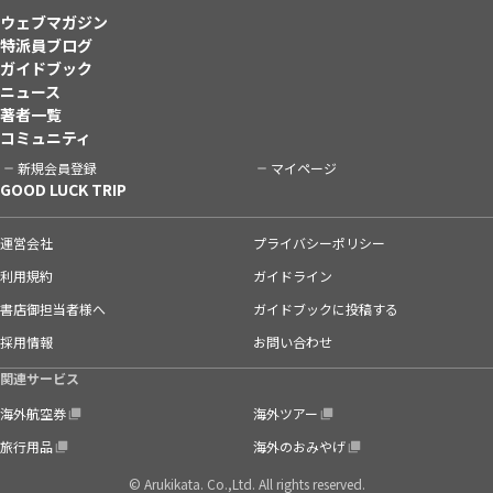
ウェブマガジン
特派員ブログ
ガイドブック
ニュース
著者一覧
コミュニティ
新規会員登録
マイページ
GOOD LUCK TRIP
運営会社
プライバシーポリシー
利用規約
ガイドライン
書店御担当者様へ
ガイドブックに投稿する
採用情報
お問い合わせ
関連サービス
海外航空券
海外ツアー
旅行用品
海外のおみやげ
© Arukikata. Co.,Ltd. All rights reserved.