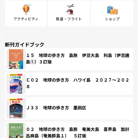
アクティビティ
鉄道・フライト
ショップ
新刊ガイドブック
１５ 地球の歩き方 島旅 伊豆大島 利島（伊豆諸
島①）３訂版
Ｃ０２ 地球の歩き方 ハワイ島 ２０２７～２０２
８
Ｊ３３ 地球の歩き方 墨田区
０２ 地球の歩き方 島旅 奄美大島 喜界島 加計
呂麻島（奄美群島１） ５訂版