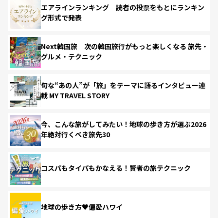
エアラインランキング 読者の投票をもとにランキン
グ形式で発表
Next韓国旅 次の韓国旅行がもっと楽しくなる 旅先・
グルメ・テクニック
旬な“あの人”が「旅」をテーマに語るインタビュー連
載 MY TRAVEL STORY
今、こんな旅がしてみたい！地球の歩き方が選ぶ2026
年絶対行くべき旅先30
コスパもタイパもかなえる！賢者の旅テクニック
地球の歩き方♥偏愛ハワイ