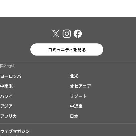
コミュニティを見る
国と地域
ヨーロッパ
北米
中南米
オセアニア
ハワイ
リゾート
アジア
中近東
アフリカ
日本
ウェブマガジン