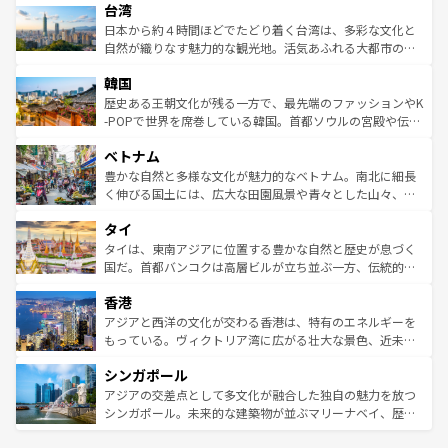
ならではの贅沢な旅のスタイルだ。 なお、新着のアメリカ
台湾
れるおもてなしの心で訪れる人々を迎えてくれるハワイの
リアリーフや大陸中央部にそびえるウルル（エアーズロッ
情報は
コンテンツ一覧
を参照してほしい。
人々、おいしいローカルフードやハワイアンミュージッ
ク）、タスマニアの美しい原生林やケアンズの熱帯雨林な
日本から約４時間ほどでたどり着く台湾は、多彩な文化と
ク、伝統的なフラダンスなど、すべてがハワイの魅力を彩
ど、見どころがたくさん。また、カフェやワイン、オージ
自然が織りなす魅力的な観光地。活気あふれる大都市の台
っている。訪れるたびに新しい発見と感動が待っているハ
ービーフなどの食文化も豊かで、美味しいものであふれて
北やノスタルジックな町並みが人気な九份（ジォウフェ
ワイを、存分に味わってほしい。 なお、新着のハワイ情報
韓国
いる。アクティビティも充実しており、サーフィンやダイ
ン）、静ひつな山岳地帯である台湾東部など、都市の喧騒
は
コンテンツ一覧
を参照してほしい。
ビング、ハイキングなど、アウトドア好きにはたまらな
と山間の静けさが共存しており、訪れる人に新しい発見と
歴史ある王朝文化が残る一方で、最先端のファッションやK
い。オーストラリアの多彩な魅力を存分に味わいつくそ
驚きをもたらしてくれる。また、奥深い台湾の食文化も魅
-POPで世界を席巻している韓国。首都ソウルの宮殿や伝統
う。 なお、新着のオーストラリア情報は
コンテンツ一覧
を
力で、夜市などの屋台グルメから高級料理、ヘルシーで美
家屋が並ぶエリアでは韓国の歴史と文化に浸ることがで
参照してほしい。
ベトナム
容にもいいと評判のスイーツなど、バラエティ豊かな料理
き、地方に足を延ばせば四季折々の自然美を楽しむことが
が味わえる。 なお、新着の台湾情報は
コンテンツ一覧
を参
できる。そして、キムチや焼肉、絶品のストリートフード
豊かな自然と多様な文化が魅力的なベトナム。南北に細長
照してほしい。
まで、さまざまな韓国料理が待っている。夜には、韓国な
く伸びる国土には、広大な田園風景や青々とした山々、世
らではのナイトライフも堪能できる。あたたかいホスピタ
界遺産に登録された壮大な自然景観が点在し、都市部では
タイ
リティに包まれながら、韓国の多彩な魅力を心ゆくまで味
急速な発展と共に伝統が息づく。ハノイの古い町並みやホ
わってみてほしい。 なお、新着の韓国情報は
コンテンツ一
ーチミン市のフランス統治時代の建物も、独特の雰囲気を
タイは、東南アジアに位置する豊かな自然と歴史が息づく
覧
を参照してほしい。
醸し出している。また、バラエティの豊かさとおいしさで
国だ。首都バンコクは高層ビルが立ち並ぶ一方、伝統的な
世界中の食通を魅了してやまないベトナム料理も魅力のひ
寺院や市場がいたるところに点在し、古きよき文化と現代
香港
とつ。フォーやバインミー、ベトナムコーヒーなどは、ぜ
の活気が交差している。北部ではチェンマイなどの山岳地
ひ現地で味わいたい。どの地域を訪れてもあたたかい人々
帯で自然と触れ合い、南部ではプーケットやクラビの美し
アジアと西洋の文化が交わる香港は、特有のエネルギーを
が旅行者を迎えてくれるので、きっと忘れられない旅にな
いビーチでリゾート気分を楽しむことができる。タイ料理
もっている。ヴィクトリア湾に広がる壮大な景色、近未来
るはずだ。 なお、新着のベトナム情報は
コンテンツ一覧
を
は世界的に有名で、屋台から高級レストランまで味覚を刺
的なアートスポット、そして歴史と現代が融合した町並
参照してほしい。
シンガポール
激する。気候は一年中温暖で、どの季節にも異なる楽しみ
み、どこを訪れても感動するはず。観光スポットが密集し
が待っている。親しみやすいタイの人々、仏教を中心とし
ており、効率よく見どころを回れるのも魅力。息をのむよ
アジアの交差点として多文化が融合した独自の魅力を放つ
た文化、そして多様な観光資源が、訪れる旅人を魅了し続
うな絶景から文化的な体験まで、香港を存分に楽しみ尽く
シンガポール。未来的な建築物が並ぶマリーナベイ、歴史
ける。 なお、新着のタイ情報は
コンテンツ一覧
を参照して
そう。 なお、新着の香港情報は
コンテンツ一覧
を参照して
と伝統を感じられるエスニックタウン、多数の緑豊かな公
ほしい。
ほしい。