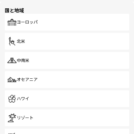
園や自然保護区など、自然が調和した近代的な景観と文化
の多様性あふれるカラフルな町は、どこを歩いても新しい
国と地域
発見がある。さらに、治安のよさや充実した公共交通機関
も、旅行者にとっては魅力的なポイント。グルメも豊富
で、ホーカーズは地元の風情を楽しめる外せないスポット
ヨーロッパ
だ。訪れる人を飽きさせないシンガポールで、多様な魅力
を体感しよう。 なお、新着のシンガポール情報は
コンテン
ツ一覧
を参照してほしい。
北米
中南米
オセアニア
ハワイ
リゾート