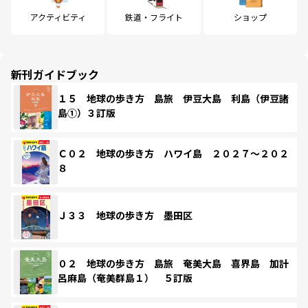
アクティビティ
鉄道・フライト
ショップ
新刊ガイドブック
１５ 地球の歩き方 島旅 伊豆大島 利島（伊豆諸
島①）３訂版
Ｃ０２ 地球の歩き方 ハワイ島 ２０２７～２０２
８
Ｊ３３ 地球の歩き方 墨田区
０２ 地球の歩き方 島旅 奄美大島 喜界島 加計
呂麻島（奄美群島１） ５訂版