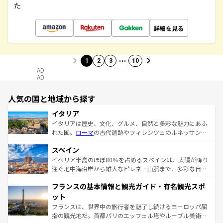
た
詳細を見る
…
1
2
3
10
AD
AD
人気の国と地域から探す
イタリア
イタリアは歴史、文化、グルメ、自然と多彩な魅力にあふ
れた国。
ローマ
の古代遺跡やフィレンツェのルネッサンス
美術、ヴェネツィアの運河など、歴史あるスポットはもち
スペイン
ろん、トスカーナの美しい田園風景やアマルフィ海岸の絶
景など、自然景観も見逃せない。観光の合間には、本場の
イベリア半島のほぼ80％を占めるスペインは、太陽が降り
ピザやパスタなど、絶品のイタリア料理を堪能することも
注ぐ地中海沿岸から雄大なピレネー山脈まで、多彩な自然
できる。朝目覚めてから夜眠るまで、すべての瞬間を楽し
と文化が詰まったヨーロッパ屈指の旅行先だ。多様な地域
フランスの基本情報と観光ガイド・有名観光スポ
ませてくれるイタリアで、忘れられない旅をしてみよう！
文化が根付くこの国では、情熱的なフラメンコ、熱気あふ
なお、新着のイタリア情報は
コンテンツ一覧
を参照してほ
れる闘牛、そして美味しいタパスが生活の一部となってい
ット
しい。
る。首都マドリードの洗練された雰囲気や、バルセロナの
フランスは、世界中の旅行者を魅了し続けるヨーロッパ屈
アートに溢れた街角から、地方では古代ローマ遺跡や中世
指の観光地だ。首都パリのエッフェル塔やルーブル美術館
の城塞都市、穏やかなビーチリゾートまで多彩な表情を見