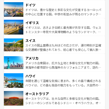
といった象徴的なスポットから、田舎町の古風な美しさま
せる。地方によって風土や気候が異なるスペインはその個
ドイツ
で、幅広い魅力が詰まっている。華麗な宮殿、歴史的な大
性で訪れる人を魅了する。 なお、新着のスペイン情報は
コ
聖堂、美しいビーチ、そして豊かな自然が、訪れる者を心
ドイツは、豊かな歴史と多彩な文化が交差するヨーロッパ
ンテンツ一覧
を参照してほしい。
から魅了する。また、フランスは美食の国としても知ら
の中心に位置する国。中世の街並みが残るロマンチック街
れ、フランス料理はユネスコ無形文化遺産にも登録されて
道から、未来を先取りするようなモダンな都市まで多様な
イギリス
いる。シャンパンの発祥地であるランス、プロヴァンスの
顔を持つこの国は、どこを歩いても飽きることがない。ベ
香り高いラベンダー畑など、多彩な楽しみ方が可能だ。さ
ルリンの文化的活気、バイエルン州のアルプスの絶景、そ
イギリスは、古きよき伝統と最先端が共存する国。ウェス
らに、パリ以外の地域にも魅力が溢れており、どの街角に
してライン川沿いのワイン畑といった風景は必見。ビール
トミンスター寺院や大英博物館のようなランドマーク、歴
も豊かな歴史と文化が息づいている。パリ以外の個性あふ
とソーセージを味わいながら地元の人と過ごす楽しい時間
史ある大学都市、美しい丘陵地帯や牧歌的な風景など、エ
れる地方に足を運ぶとそれぞれで全く異なる文化を体験で
スイス
は、お酒好きな人にはぜひ体験してほしい。 なお、新着の
リアごとに異なる魅力がある。また、優雅なアフタヌーン
きるだろう。 なお、新着のフランス情報は
コンテンツ一覧
ドイツ情報は
コンテンツ一覧
を参照してほしい。
ティー、ビール好きにはたまらない英国パブ、サッカー観
スイスの国土面積は九州ほどの広さだが、運行時刻が正確
を参照してほしい。
戦など、本場だからこそできる体験も豊富。イギリスを旅
な交通網が整備されており、初心者でも安心して個人旅行
して楽しみつくそう。 なお、新着のイギリス情報は
コンテ
を楽しめる。日本同様に時刻表どおりの旅が可能だ。中世
アメリカ
ンツ一覧
を参照してほしい。
の建物がそのまま残る町や、スイスならではのユニークな
博物館もあり、アルプス観光だけでなく町歩きも満喫する
アメリカ合衆国は、広大な土地と多様な文化が魅力の国。
ことができる。国民の所得が高いため物価も高いが、旅行
東海岸の都市部から西海岸のカリフォルニアまで、訪れる
者向けの交通パス提供のサービスもあり、うまく活用すれ
場所ごとに異なる風景と体験が待っている。ニューヨーク
ハワイ
ば市内交通費無料で観光を楽しむこともできる。 なお、新
のような巨大都市は、観光、ショッピング、エンターテイ
着のスイス情報は
コンテンツ一覧
を参照してほしい。
ンメントが詰まった刺激的なスポットだ。一方、アメリカ
年間を通じて温暖な気候に恵まれ、多くの島で構成される
西部には大自然が広がり、グランドキャニオンやイエロー
ハワイは、どの島も独自の魅力をもっている。大自然の神
ストーン国立公園といった絶景が堪能できる。さらに、南
秘を感じたいなら、火山が生み出した壮大な景観を誇るハ
オーストラリア
部のニューオーリンズでは、音楽と美食が融合した独特の
ワイ島は見逃せない。また、定番の観光地といえばオアフ
文化が魅力。旅行者はアメリカの各地域で異なる魅力を楽
島だが、静かな自然を求めるならマウイ島やカウアイ島が
オーストラリアは、壮大な自然と多様な文化が魅力の国。
しみながら、その多様性と豊かな歴史を感じることができ
おすすめ。エメラルドグリーンに輝く海をはじめ、豊かな
シドニーのシンボルであるシドニー・オペラハウス、オー
るだろう。車でのロードトリップや列車の旅も、アメリカ
文化や歴史が息づいている。「アロハスピリット」と呼ば
ストラリア東海岸北部に広がる大サンゴ礁地帯グレートバ