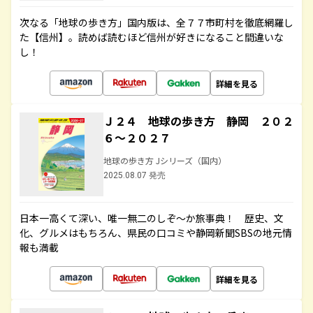
次なる「地球の歩き方」国内版は、全７７市町村を徹底網羅し
た【信州】。読めば読むほど信州が好きになること間違いな
し！
詳細を見る
Ｊ２４ 地球の歩き方 静岡 ２０２
６～２０２７
地球の歩き方 Jシリーズ（国内）
2025.08.07 発売
日本一高くて深い、唯一無二のしぞ～か旅事典！ 歴史、文
化、グルメはもちろん、県民の口コミや静岡新聞SBSの地元情
報も満載
詳細を見る