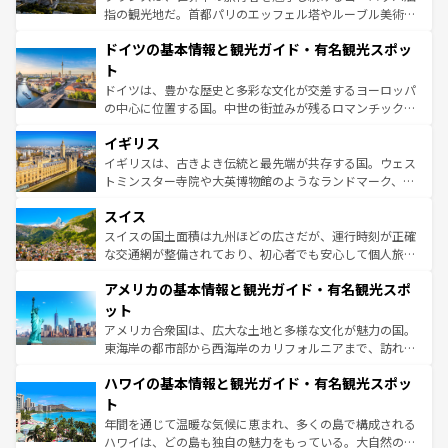
アートに溢れた街角から、地方では古代ローマ遺跡や中世
指の観光地だ。首都パリのエッフェル塔やルーブル美術館
の城塞都市、穏やかなビーチリゾートまで多彩な表情を見
といった象徴的なスポットから、田舎町の古風な美しさま
せる。地方によって風土や気候が異なるスペインはその個
ドイツの基本情報と観光ガイド・有名観光スポッ
で、幅広い魅力が詰まっている。華麗な宮殿、歴史的な大
性で訪れる人を魅了する。 なお、新着のスペイン情報は
コ
聖堂、美しいビーチ、そして豊かな自然が、訪れる者を心
ト
ンテンツ一覧
を参照してほしい。
から魅了する。また、フランスは美食の国としても知ら
ドイツは、豊かな歴史と多彩な文化が交差するヨーロッパ
れ、フランス料理はユネスコ無形文化遺産にも登録されて
の中心に位置する国。中世の街並みが残るロマンチック街
いる。シャンパンの発祥地であるランス、プロヴァンスの
道から、未来を先取りするようなモダンな都市まで多様な
香り高いラベンダー畑など、多彩な楽しみ方が可能だ。さ
イギリス
顔を持つこの国は、どこを歩いても飽きることがない。ベ
らに、パリ以外の地域にも魅力が溢れており、どの街角に
ルリンの文化的活気、バイエルン州のアルプスの絶景、そ
イギリスは、古きよき伝統と最先端が共存する国。ウェス
も豊かな歴史と文化が息づいている。パリ以外の個性あふ
してライン川沿いのワイン畑といった風景は必見。ビール
トミンスター寺院や大英博物館のようなランドマーク、歴
れる地方に足を運ぶとそれぞれで全く異なる文化を体験で
とソーセージを味わいながら地元の人と過ごす楽しい時間
史ある大学都市、美しい丘陵地帯や牧歌的な風景など、エ
きるだろう。 なお、新着のフランス情報は
コンテンツ一覧
スイス
は、お酒好きな人にはぜひ体験してほしい。 なお、新着の
リアごとに異なる魅力がある。また、優雅なアフタヌーン
を参照してほしい。
ドイツ情報は
コンテンツ一覧
を参照してほしい。
ティー、ビール好きにはたまらない英国パブ、サッカー観
スイスの国土面積は九州ほどの広さだが、運行時刻が正確
戦など、本場だからこそできる体験も豊富。イギリスを旅
な交通網が整備されており、初心者でも安心して個人旅行
して楽しみつくそう。 なお、新着のイギリス情報は
コンテ
を楽しめる。日本同様に時刻表どおりの旅が可能だ。中世
アメリカの基本情報と観光ガイド・有名観光スポ
ンツ一覧
を参照してほしい。
の建物がそのまま残る町や、スイスならではのユニークな
博物館もあり、アルプス観光だけでなく町歩きも満喫する
ット
ことができる。国民の所得が高いため物価も高いが、旅行
アメリカ合衆国は、広大な土地と多様な文化が魅力の国。
者向けの交通パス提供のサービスもあり、うまく活用すれ
東海岸の都市部から西海岸のカリフォルニアまで、訪れる
ば市内交通費無料で観光を楽しむこともできる。 なお、新
場所ごとに異なる風景と体験が待っている。ニューヨーク
着のスイス情報は
コンテンツ一覧
を参照してほしい。
ハワイの基本情報と観光ガイド・有名観光スポッ
のような巨大都市は、観光、ショッピング、エンターテイ
ンメントが詰まった刺激的なスポットだ。一方、アメリカ
ト
西部には大自然が広がり、グランドキャニオンやイエロー
年間を通じて温暖な気候に恵まれ、多くの島で構成される
ストーン国立公園といった絶景が堪能できる。さらに、南
ハワイは、どの島も独自の魅力をもっている。大自然の神