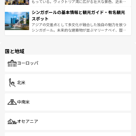
が旅行者を迎えてくれるので、きっと忘れられない旅にな
いビーチでリゾート気分を楽しむことができる。タイ料理
もっている。ヴィクトリア湾に広がる壮大な景色、近未来
るはずだ。 なお、新着のベトナム情報は
コンテンツ一覧
を
は世界的に有名で、屋台から高級レストランまで味覚を刺
的なアートスポット、そして歴史と現代が融合した町並
参照してほしい。
シンガポールの基本情報と観光ガイド・有名観光
激する。気候は一年中温暖で、どの季節にも異なる楽しみ
み、どこを訪れても感動するはず。観光スポットが密集し
が待っている。親しみやすいタイの人々、仏教を中心とし
ており、効率よく見どころを回れるのも魅力。息をのむよ
スポット
た文化、そして多様な観光資源が、訪れる旅人を魅了し続
うな絶景から文化的な体験まで、香港を存分に楽しみ尽く
アジアの交差点として多文化が融合した独自の魅力を放つ
ける。 なお、新着のタイ情報は
コンテンツ一覧
を参照して
そう。 なお、新着の香港情報は
コンテンツ一覧
を参照して
シンガポール。未来的な建築物が並ぶマリーナベイ、歴史
ほしい。
ほしい。
と伝統を感じられるエスニックタウン、多数の緑豊かな公
園や自然保護区など、自然が調和した近代的な景観と文化
の多様性あふれるカラフルな町は、どこを歩いても新しい
国と地域
発見がある。さらに、治安のよさや充実した公共交通機関
も、旅行者にとっては魅力的なポイント。グルメも豊富
で、ホーカーズは地元の風情を楽しめる外せないスポット
ヨーロッパ
だ。訪れる人を飽きさせないシンガポールで、多様な魅力
を体感しよう。 なお、新着のシンガポール情報は
コンテン
ツ一覧
を参照してほしい。
北米
中南米
オセアニア