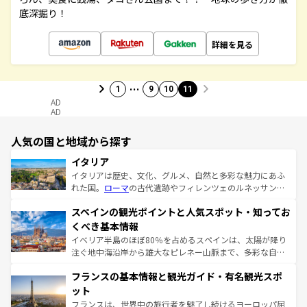
底深掘り！
詳細を見る
…
1
9
10
11
AD
AD
人気の国と地域から探す
イタリア
イタリアは歴史、文化、グルメ、自然と多彩な魅力にあふ
れた国。
ローマ
の古代遺跡やフィレンツェのルネッサンス
美術、ヴェネツィアの運河など、歴史あるスポットはもち
スペインの観光ポイントと人気スポット・知ってお
ろん、トスカーナの美しい田園風景やアマルフィ海岸の絶
景など、自然景観も見逃せない。観光の合間には、本場の
くべき基本情報
ピザやパスタなど、絶品のイタリア料理を堪能することも
イベリア半島のほぼ80％を占めるスペインは、太陽が降り
できる。朝目覚めてから夜眠るまで、すべての瞬間を楽し
注ぐ地中海沿岸から雄大なピレネー山脈まで、多彩な自然
ませてくれるイタリアで、忘れられない旅をしてみよう！
と文化が詰まったヨーロッパ屈指の旅行先だ。多様な地域
なお、新着のイタリア情報は
コンテンツ一覧
を参照してほ
フランスの基本情報と観光ガイド・有名観光スポ
文化が根付くこの国では、情熱的なフラメンコ、熱気あふ
しい。
れる闘牛、そして美味しいタパスが生活の一部となってい
ット
る。首都マドリードの洗練された雰囲気や、バルセロナの
フランスは、世界中の旅行者を魅了し続けるヨーロッパ屈