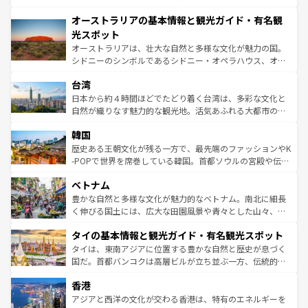
部のニューオーリンズでは、音楽と美食が融合した独特の
秘を感じたいなら、火山が生み出した壮大な景観を誇るハ
文化が魅力。旅行者はアメリカの各地域で異なる魅力を楽
オーストラリアの基本情報と観光ガイド・有名観
ワイ島は見逃せない。また、定番の観光地といえばオアフ
しみながら、その多様性と豊かな歴史を感じることができ
島だが、静かな自然を求めるならマウイ島やカウアイ島が
光スポット
るだろう。車でのロードトリップや列車の旅も、アメリカ
おすすめ。エメラルドグリーンに輝く海をはじめ、豊かな
オーストラリアは、壮大な自然と多様な文化が魅力の国。
ならではの贅沢な旅のスタイルだ。 なお、新着のアメリカ
文化や歴史が息づいている。「アロハスピリット」と呼ば
シドニーのシンボルであるシドニー・オペラハウス、オー
情報は
コンテンツ一覧
を参照してほしい。
れるおもてなしの心で訪れる人々を迎えてくれるハワイの
ストラリア東海岸北部に広がる大サンゴ礁地帯グレートバ
人々、おいしいローカルフードやハワイアンミュージッ
台湾
リアリーフや大陸中央部にそびえるウルル（エアーズロッ
ク、伝統的なフラダンスなど、すべてがハワイの魅力を彩
ク）、タスマニアの美しい原生林やケアンズの熱帯雨林な
日本から約４時間ほどでたどり着く台湾は、多彩な文化と
っている。訪れるたびに新しい発見と感動が待っているハ
ど、見どころがたくさん。また、カフェやワイン、オージ
自然が織りなす魅力的な観光地。活気あふれる大都市の台
ワイを、存分に味わってほしい。 なお、新着のハワイ情報
ービーフなどの食文化も豊かで、美味しいものであふれて
北やノスタルジックな町並みが人気な九份（ジォウフェ
は
コンテンツ一覧
を参照してほしい。
韓国
いる。アクティビティも充実しており、サーフィンやダイ
ン）、静ひつな山岳地帯である台湾東部など、都市の喧騒
ビング、ハイキングなど、アウトドア好きにはたまらな
と山間の静けさが共存しており、訪れる人に新しい発見と
歴史ある王朝文化が残る一方で、最先端のファッションやK
い。オーストラリアの多彩な魅力を存分に味わいつくそ
驚きをもたらしてくれる。また、奥深い台湾の食文化も魅
-POPで世界を席巻している韓国。首都ソウルの宮殿や伝統
う。 なお、新着のオーストラリア情報は
コンテンツ一覧
を
力で、夜市などの屋台グルメから高級料理、ヘルシーで美
家屋が並ぶエリアでは韓国の歴史と文化に浸ることがで
参照してほしい。
ベトナム
容にもいいと評判のスイーツなど、バラエティ豊かな料理
き、地方に足を延ばせば四季折々の自然美を楽しむことが
が味わえる。 なお、新着の台湾情報は
コンテンツ一覧
を参
できる。そして、キムチや焼肉、絶品のストリートフード
豊かな自然と多様な文化が魅力的なベトナム。南北に細長
照してほしい。
まで、さまざまな韓国料理が待っている。夜には、韓国な
く伸びる国土には、広大な田園風景や青々とした山々、世
らではのナイトライフも堪能できる。あたたかいホスピタ
界遺産に登録された壮大な自然景観が点在し、都市部では
タイの基本情報と観光ガイド・有名観光スポット
リティに包まれながら、韓国の多彩な魅力を心ゆくまで味
急速な発展と共に伝統が息づく。ハノイの古い町並みやホ
わってみてほしい。 なお、新着の韓国情報は
コンテンツ一
ーチミン市のフランス統治時代の建物も、独特の雰囲気を
タイは、東南アジアに位置する豊かな自然と歴史が息づく
覧
を参照してほしい。
醸し出している。また、バラエティの豊かさとおいしさで
国だ。首都バンコクは高層ビルが立ち並ぶ一方、伝統的な
世界中の食通を魅了してやまないベトナム料理も魅力のひ
寺院や市場がいたるところに点在し、古きよき文化と現代
香港
とつ。フォーやバインミー、ベトナムコーヒーなどは、ぜ
の活気が交差している。北部ではチェンマイなどの山岳地
ひ現地で味わいたい。どの地域を訪れてもあたたかい人々
帯で自然と触れ合い、南部ではプーケットやクラビの美し
アジアと西洋の文化が交わる香港は、特有のエネルギーを