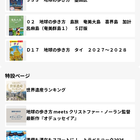
０２ 地球の歩き方 島旅 奄美大島 喜界島 加計
呂麻島（奄美群島１） ５訂版
Ｄ１７ 地球の歩き方 タイ ２０２７～２０２８
特設ページ
世界遺産ランキング
地球の歩き方 meets クリストファー・ノーラン監督
最新作『オデュッセイア』
準備も滞在もスマートに！ トラベルハック2026