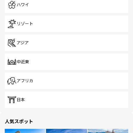
ハワイ
リゾート
アジア
中近東
アフリカ
日本
人気スポット