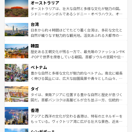
オーストラリア
部のニューオーリンズでは、音楽と美食が融合した独特の
ワイ島は見逃せない。また、定番の観光地といえばオアフ
文化が魅力。旅行者はアメリカの各地域で異なる魅力を楽
島だが、静かな自然を求めるならマウイ島やカウアイ島が
オーストラリアは、壮大な自然と多様な文化が魅力の国。
しみながら、その多様性と豊かな歴史を感じることができ
おすすめ。エメラルドグリーンに輝く海をはじめ、豊かな
シドニーのシンボルであるシドニー・オペラハウス、オー
るだろう。車でのロードトリップや列車の旅も、アメリカ
文化や歴史が息づいている。「アロハスピリット」と呼ば
ストラリア東海岸北部に広がる大サンゴ礁地帯グレートバ
ならではの贅沢な旅のスタイルだ。 なお、新着のアメリカ
台湾
れるおもてなしの心で訪れる人々を迎えてくれるハワイの
リアリーフや大陸中央部にそびえるウルル（エアーズロッ
情報は
コンテンツ一覧
を参照してほしい。
人々、おいしいローカルフードやハワイアンミュージッ
ク）、タスマニアの美しい原生林やケアンズの熱帯雨林な
日本から約４時間ほどでたどり着く台湾は、多彩な文化と
ク、伝統的なフラダンスなど、すべてがハワイの魅力を彩
ど、見どころがたくさん。また、カフェやワイン、オージ
自然が織りなす魅力的な観光地。活気あふれる大都市の台
っている。訪れるたびに新しい発見と感動が待っているハ
ービーフなどの食文化も豊かで、美味しいものであふれて
北やノスタルジックな町並みが人気な九份（ジォウフェ
ワイを、存分に味わってほしい。 なお、新着のハワイ情報
韓国
いる。アクティビティも充実しており、サーフィンやダイ
ン）、静ひつな山岳地帯である台湾東部など、都市の喧騒
は
コンテンツ一覧
を参照してほしい。
ビング、ハイキングなど、アウトドア好きにはたまらな
と山間の静けさが共存しており、訪れる人に新しい発見と
歴史ある王朝文化が残る一方で、最先端のファッションやK
い。オーストラリアの多彩な魅力を存分に味わいつくそ
驚きをもたらしてくれる。また、奥深い台湾の食文化も魅
-POPで世界を席巻している韓国。首都ソウルの宮殿や伝統
う。 なお、新着のオーストラリア情報は
コンテンツ一覧
を
力で、夜市などの屋台グルメから高級料理、ヘルシーで美
家屋が並ぶエリアでは韓国の歴史と文化に浸ることがで
参照してほしい。
ベトナム
容にもいいと評判のスイーツなど、バラエティ豊かな料理
き、地方に足を延ばせば四季折々の自然美を楽しむことが
が味わえる。 なお、新着の台湾情報は
コンテンツ一覧
を参
できる。そして、キムチや焼肉、絶品のストリートフード
豊かな自然と多様な文化が魅力的なベトナム。南北に細長
照してほしい。
まで、さまざまな韓国料理が待っている。夜には、韓国な
く伸びる国土には、広大な田園風景や青々とした山々、世
らではのナイトライフも堪能できる。あたたかいホスピタ
界遺産に登録された壮大な自然景観が点在し、都市部では
タイ
リティに包まれながら、韓国の多彩な魅力を心ゆくまで味
急速な発展と共に伝統が息づく。ハノイの古い町並みやホ
わってみてほしい。 なお、新着の韓国情報は
コンテンツ一
ーチミン市のフランス統治時代の建物も、独特の雰囲気を
タイは、東南アジアに位置する豊かな自然と歴史が息づく
覧
を参照してほしい。
醸し出している。また、バラエティの豊かさとおいしさで
国だ。首都バンコクは高層ビルが立ち並ぶ一方、伝統的な
世界中の食通を魅了してやまないベトナム料理も魅力のひ
寺院や市場がいたるところに点在し、古きよき文化と現代
香港
とつ。フォーやバインミー、ベトナムコーヒーなどは、ぜ
の活気が交差している。北部ではチェンマイなどの山岳地
ひ現地で味わいたい。どの地域を訪れてもあたたかい人々
帯で自然と触れ合い、南部ではプーケットやクラビの美し
アジアと西洋の文化が交わる香港は、特有のエネルギーを
が旅行者を迎えてくれるので、きっと忘れられない旅にな
いビーチでリゾート気分を楽しむことができる。タイ料理
もっている。ヴィクトリア湾に広がる壮大な景色、近未来
るはずだ。 なお、新着のベトナム情報は
コンテンツ一覧
を
は世界的に有名で、屋台から高級レストランまで味覚を刺
的なアートスポット、そして歴史と現代が融合した町並
参照してほしい。
シンガポール
激する。気候は一年中温暖で、どの季節にも異なる楽しみ
み、どこを訪れても感動するはず。観光スポットが密集し