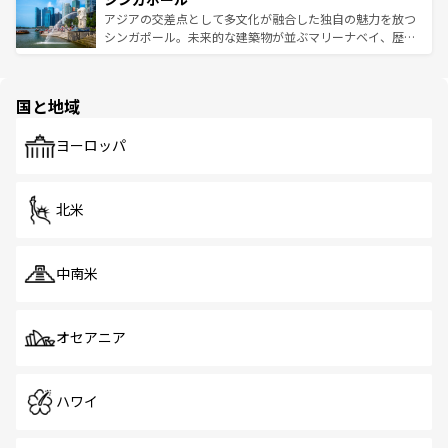
が待っている。親しみやすいタイの人々、仏教を中心とし
ており、効率よく見どころを回れるのも魅力。息をのむよ
アジアの交差点として多文化が融合した独自の魅力を放つ
た文化、そして多様な観光資源が、訪れる旅人を魅了し続
うな絶景から文化的な体験まで、香港を存分に楽しみ尽く
シンガポール。未来的な建築物が並ぶマリーナベイ、歴史
ける。 なお、新着のタイ情報は
コンテンツ一覧
を参照して
そう。 なお、新着の香港情報は
コンテンツ一覧
を参照して
と伝統を感じられるエスニックタウン、多数の緑豊かな公
ほしい。
ほしい。
園や自然保護区など、自然が調和した近代的な景観と文化
の多様性あふれるカラフルな町は、どこを歩いても新しい
国と地域
発見がある。さらに、治安のよさや充実した公共交通機関
も、旅行者にとっては魅力的なポイント。グルメも豊富
で、ホーカーズは地元の風情を楽しめる外せないスポット
ヨーロッパ
だ。訪れる人を飽きさせないシンガポールで、多様な魅力
を体感しよう。 なお、新着のシンガポール情報は
コンテン
ツ一覧
を参照してほしい。
北米
中南米
オセアニア
ハワイ