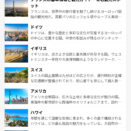
なお、新着のイタリア情報は
コンテンツ一覧
を参照してほ
れる闘牛、そして美味しいタパスが生活の一部となってい
ット
しい。
る。首都マドリードの洗練された雰囲気や、バルセロナの
フランスは、世界中の旅行者を魅了し続けるヨーロッパ屈
アートに溢れた街角から、地方では古代ローマ遺跡や中世
指の観光地だ。首都パリのエッフェル塔やルーブル美術館
の城塞都市、穏やかなビーチリゾートまで多彩な表情を見
といった象徴的なスポットから、田舎町の古風な美しさま
せる。地方によって風土や気候が異なるスペインはその個
ドイツ
で、幅広い魅力が詰まっている。華麗な宮殿、歴史的な大
性で訪れる人を魅了する。 なお、新着のスペイン情報は
コ
聖堂、美しいビーチ、そして豊かな自然が、訪れる者を心
ドイツは、豊かな歴史と多彩な文化が交差するヨーロッパ
ンテンツ一覧
を参照してほしい。
から魅了する。また、フランスは美食の国としても知ら
の中心に位置する国。中世の街並みが残るロマンチック街
れ、フランス料理はユネスコ無形文化遺産にも登録されて
道から、未来を先取りするようなモダンな都市まで多様な
イギリス
いる。シャンパンの発祥地であるランス、プロヴァンスの
顔を持つこの国は、どこを歩いても飽きることがない。ベ
香り高いラベンダー畑など、多彩な楽しみ方が可能だ。さ
ルリンの文化的活気、バイエルン州のアルプスの絶景、そ
イギリスは、古きよき伝統と最先端が共存する国。ウェス
らに、パリ以外の地域にも魅力が溢れており、どの街角に
してライン川沿いのワイン畑といった風景は必見。ビール
トミンスター寺院や大英博物館のようなランドマーク、歴
も豊かな歴史と文化が息づいている。パリ以外の個性あふ
とソーセージを味わいながら地元の人と過ごす楽しい時間
史ある大学都市、美しい丘陵地帯や牧歌的な風景など、エ
れる地方に足を運ぶとそれぞれで全く異なる文化を体験で
スイス
は、お酒好きな人にはぜひ体験してほしい。 なお、新着の
リアごとに異なる魅力がある。また、優雅なアフタヌーン
きるだろう。 なお、新着のフランス情報は
コンテンツ一覧
ドイツ情報は
コンテンツ一覧
を参照してほしい。
ティー、ビール好きにはたまらない英国パブ、サッカー観
スイスの国土面積は九州ほどの広さだが、運行時刻が正確
を参照してほしい。
戦など、本場だからこそできる体験も豊富。イギリスを旅
な交通網が整備されており、初心者でも安心して個人旅行
して楽しみつくそう。 なお、新着のイギリス情報は
コンテ
を楽しめる。日本同様に時刻表どおりの旅が可能だ。中世
アメリカ
ンツ一覧
を参照してほしい。
の建物がそのまま残る町や、スイスならではのユニークな
博物館もあり、アルプス観光だけでなく町歩きも満喫する
アメリカ合衆国は、広大な土地と多様な文化が魅力の国。
ことができる。国民の所得が高いため物価も高いが、旅行
東海岸の都市部から西海岸のカリフォルニアまで、訪れる
者向けの交通パス提供のサービスもあり、うまく活用すれ
場所ごとに異なる風景と体験が待っている。ニューヨーク
ハワイ
ば市内交通費無料で観光を楽しむこともできる。 なお、新
のような巨大都市は、観光、ショッピング、エンターテイ
着のスイス情報は
コンテンツ一覧
を参照してほしい。
ンメントが詰まった刺激的なスポットだ。一方、アメリカ
年間を通じて温暖な気候に恵まれ、多くの島で構成される
西部には大自然が広がり、グランドキャニオンやイエロー
ハワイは、どの島も独自の魅力をもっている。大自然の神
ストーン国立公園といった絶景が堪能できる。さらに、南
秘を感じたいなら、火山が生み出した壮大な景観を誇るハ