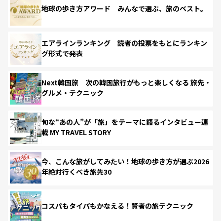
地球の歩き方アワード みんなで選ぶ、旅のベスト。
エアラインランキング 読者の投票をもとにランキン
グ形式で発表
Next韓国旅 次の韓国旅行がもっと楽しくなる 旅先・
グルメ・テクニック
旬な“あの人”が「旅」をテーマに語るインタビュー連
載 MY TRAVEL STORY
今、こんな旅がしてみたい！地球の歩き方が選ぶ2026
年絶対行くべき旅先30
コスパもタイパもかなえる！賢者の旅テクニック