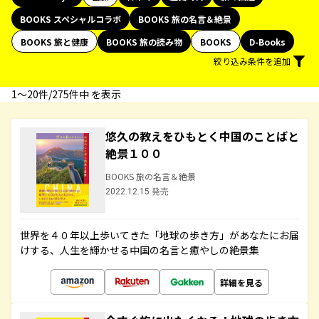
BOOKS スペシャルコラボ
BOOKS 旅の名言＆絶景
BOOKS 旅と健康
BOOKS 旅の読み物
BOOKS
D-Books
絞り込み条件を追加
1〜20件/275件中 を表示
悠久の教えをひもとく中国のことばと
絶景１００
BOOKS 旅の名言＆絶景
2022.12.15 発売
世界を４０年以上歩いてきた「地球の歩き方」があなたにお届
けする、人生を輝かせる中国の名言と癒やしの絶景集
詳細を見る