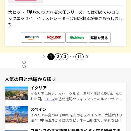
大ヒット「地球の歩き方 御朱印シリーズ」では初めてのコミ
ックエッセイ。イラストレーター柴田かおるが書きおろしまし
た
詳細を見る
…
1
2
3
14
AD
AD
人気の国と地域から探す
イタリア
イタリアは歴史、文化、グルメ、自然と多彩な魅力にあふ
れた国。
ローマ
の古代遺跡やフィレンツェのルネッサンス
美術、ヴェネツィアの運河など、歴史あるスポットはもち
スペイン
ろん、トスカーナの美しい田園風景やアマルフィ海岸の絶
景など、自然景観も見逃せない。観光の合間には、本場の
イベリア半島のほぼ80％を占めるスペインは、太陽が降り
ピザやパスタなど、絶品のイタリア料理を堪能することも
注ぐ地中海沿岸から雄大なピレネー山脈まで、多彩な自然
できる。朝目覚めてから夜眠るまで、すべての瞬間を楽し
と文化が詰まったヨーロッパ屈指の旅行先だ。多様な地域
フランスの基本情報と観光ガイド・有名観光スポ
ませてくれるイタリアで、忘れられない旅をしてみよう！
文化が根付くこの国では、情熱的なフラメンコ、熱気あふ