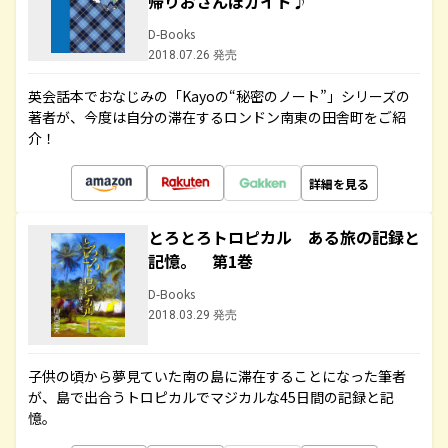
帰りおさんぽガイド♪
D-Books
2018.07.26 発売
英会話本でおなじみの「Kayoの“秘密のノート”」シリーズの
著者が、今度は自分の滞在するロンドン南東の田舎町をご紹
介！
詳細を見る
とろとろトロピカル ある旅の記録と
記憶。 第1巻
D-Books
2018.03.29 発売
子供の頃から夢見ていた南の島に滞在することになった筆者
が、島で出合うトロピカルでマジカルな45日間の記録と記
憶。