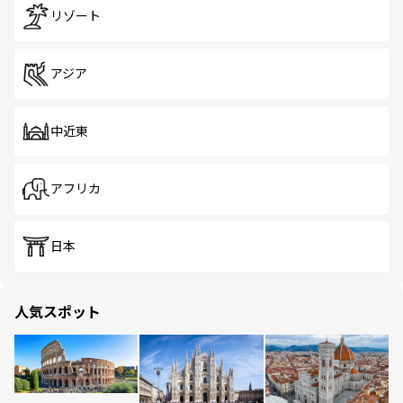
リゾート
アジア
中近東
アフリカ
日本
人気スポット