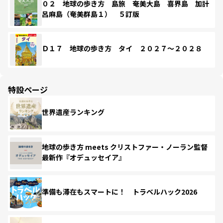
０２ 地球の歩き方 島旅 奄美大島 喜界島 加計
呂麻島（奄美群島１） ５訂版
Ｄ１７ 地球の歩き方 タイ ２０２７～２０２８
特設ページ
世界遺産ランキング
地球の歩き方 meets クリストファー・ノーラン監督
最新作『オデュッセイア』
準備も滞在もスマートに！ トラベルハック2026