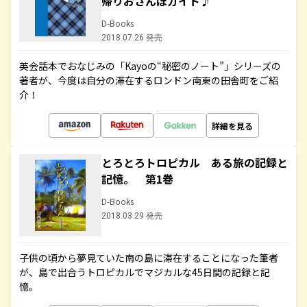
帰りおさんぽガイド♪
D-Books
2018.07.26 発売
英会話本でおなじみの「Kayoの“秘密のノート”」シリーズの
著者が、今度は自分の滞在するロンドン南東の田舎町をご紹
介！
詳細を見る
とろとろトロピカル ある旅の記録と
記憶。 第1巻
D-Books
2018.03.29 発売
子供の頃から夢見ていた南の島に滞在することになった筆者
が、島で出合うトロピカルでマジカルな45日間の記録と記
憶。