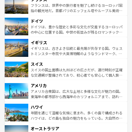
なお、新着のイタリア情報は
コンテンツ一覧
を参照してほ
れる闘牛、そして美味しいタパスが生活の一部となってい
フランスは、世界中の旅行者を魅了し続けるヨーロッパ屈
しい。
る。首都マドリードの洗練された雰囲気や、バルセロナの
指の観光地だ。首都パリのエッフェル塔やルーブル美術館
アートに溢れた街角から、地方では古代ローマ遺跡や中世
といった象徴的なスポットから、田舎町の古風な美しさま
ドイツ
の城塞都市、穏やかなビーチリゾートまで多彩な表情を見
で、幅広い魅力が詰まっている。華麗な宮殿、歴史的な大
せる。地方によって風土や気候が異なるスペインはその個
聖堂、美しいビーチ、そして豊かな自然が、訪れる者を心
ドイツは、豊かな歴史と多彩な文化が交差するヨーロッパ
性で訪れる人を魅了する。 なお、新着のスペイン情報は
コ
から魅了する。また、フランスは美食の国としても知ら
の中心に位置する国。中世の街並みが残るロマンチック街
ンテンツ一覧
を参照してほしい。
れ、フランス料理はユネスコ無形文化遺産にも登録されて
道から、未来を先取りするようなモダンな都市まで多様な
イギリス
いる。シャンパンの発祥地であるランス、プロヴァンスの
顔を持つこの国は、どこを歩いても飽きることがない。ベ
香り高いラベンダー畑など、多彩な楽しみ方が可能だ。さ
ルリンの文化的活気、バイエルン州のアルプスの絶景、そ
イギリスは、古きよき伝統と最先端が共存する国。ウェス
らに、パリ以外の地域にも魅力が溢れており、どの街角に
してライン川沿いのワイン畑といった風景は必見。ビール
トミンスター寺院や大英博物館のようなランドマーク、歴
も豊かな歴史と文化が息づいている。パリ以外の個性あふ
とソーセージを味わいながら地元の人と過ごす楽しい時間
史ある大学都市、美しい丘陵地帯や牧歌的な風景など、エ
れる地方に足を運ぶとそれぞれで全く異なる文化を体験で
スイス
は、お酒好きな人にはぜひ体験してほしい。 なお、新着の
リアごとに異なる魅力がある。また、優雅なアフタヌーン
きるだろう。 なお、新着のフランス情報は
コンテンツ一覧
ドイツ情報は
コンテンツ一覧
を参照してほしい。
ティー、ビール好きにはたまらない英国パブ、サッカー観
スイスの国土面積は九州ほどの広さだが、運行時刻が正確
を参照してほしい。
戦など、本場だからこそできる体験も豊富。イギリスを旅
な交通網が整備されており、初心者でも安心して個人旅行
して楽しみつくそう。 なお、新着のイギリス情報は
コンテ
を楽しめる。日本同様に時刻表どおりの旅が可能だ。中世
アメリカ
ンツ一覧
を参照してほしい。
の建物がそのまま残る町や、スイスならではのユニークな
博物館もあり、アルプス観光だけでなく町歩きも満喫する
アメリカ合衆国は、広大な土地と多様な文化が魅力の国。
ことができる。国民の所得が高いため物価も高いが、旅行
東海岸の都市部から西海岸のカリフォルニアまで、訪れる
者向けの交通パス提供のサービスもあり、うまく活用すれ
場所ごとに異なる風景と体験が待っている。ニューヨーク
ハワイ
ば市内交通費無料で観光を楽しむこともできる。 なお、新
のような巨大都市は、観光、ショッピング、エンターテイ
着のスイス情報は
コンテンツ一覧
を参照してほしい。
ンメントが詰まった刺激的なスポットだ。一方、アメリカ
年間を通じて温暖な気候に恵まれ、多くの島で構成される
西部には大自然が広がり、グランドキャニオンやイエロー
ハワイは、どの島も独自の魅力をもっている。大自然の神
ストーン国立公園といった絶景が堪能できる。さらに、南
秘を感じたいなら、火山が生み出した壮大な景観を誇るハ
オーストラリア
部のニューオーリンズでは、音楽と美食が融合した独特の
ワイ島は見逃せない。また、定番の観光地といえばオアフ