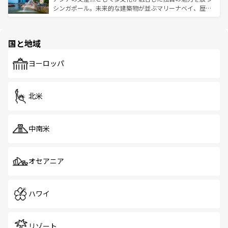
た文化、そして多様な観光資源が、訪れる旅人を魅了し続
うな絶景から文化的な体験まで、香港を存分に楽しみ尽く
シンガポール。未来的な建築物が並ぶマリーナベイ、歴史
ける。 なお、新着のタイ情報は
コンテンツ一覧
を参照して
そう。 なお、新着の香港情報は
コンテンツ一覧
を参照して
と伝統を感じられるエスニックタウン、多数の緑豊かな公
ほしい。
ほしい。
園や自然保護区など、自然が調和した近代的な景観と文化
の多様性あふれるカラフルな町は、どこを歩いても新しい
国と地域
発見がある。さらに、治安のよさや充実した公共交通機関
も、旅行者にとっては魅力的なポイント。グルメも豊富
で、ホーカーズは地元の風情を楽しめる外せないスポット
ヨーロッパ
だ。訪れる人を飽きさせないシンガポールで、多様な魅力
を体感しよう。 なお、新着のシンガポール情報は
コンテン
ツ一覧
を参照してほしい。
北米
中南米
オセアニア
ハワイ
リゾート