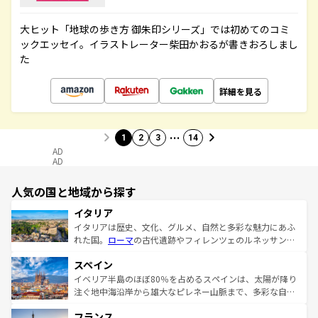
大ヒット「地球の歩き方 御朱印シリーズ」では初めてのコミ
ックエッセイ。イラストレーター柴田かおるが書きおろしまし
た
詳細を見る
…
1
2
3
14
AD
AD
人気の国と地域から探す
イタリア
イタリアは歴史、文化、グルメ、自然と多彩な魅力にあふ
れた国。
ローマ
の古代遺跡やフィレンツェのルネッサンス
美術、ヴェネツィアの運河など、歴史あるスポットはもち
スペイン
ろん、トスカーナの美しい田園風景やアマルフィ海岸の絶
景など、自然景観も見逃せない。観光の合間には、本場の
イベリア半島のほぼ80％を占めるスペインは、太陽が降り
ピザやパスタなど、絶品のイタリア料理を堪能することも
注ぐ地中海沿岸から雄大なピレネー山脈まで、多彩な自然
できる。朝目覚めてから夜眠るまで、すべての瞬間を楽し
と文化が詰まったヨーロッパ屈指の旅行先だ。多様な地域
フランス
ませてくれるイタリアで、忘れられない旅をしてみよう！
文化が根付くこの国では、情熱的なフラメンコ、熱気あふ