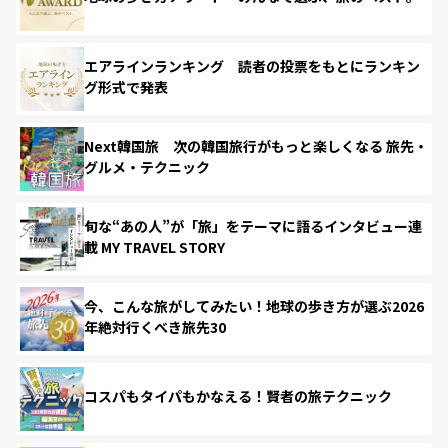
エアラインランキング 読者の投票をもとにランキン
グ形式で発表
Next韓国旅 次の韓国旅行がもっと楽しくなる 旅先・
グルメ・テクニック
旬な“あの人”が「旅」をテーマに語るインタビュー連
載 MY TRAVEL STORY
今、こんな旅がしてみたい！地球の歩き方が選ぶ2026
年絶対行くべき旅先30
コスパもタイパもかなえる！賢者の旅テクニック