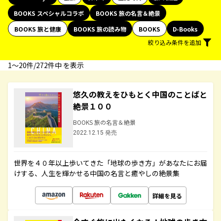
BOOKS スペシャルコラボ
BOOKS 旅の名言＆絶景
BOOKS 旅と健康
BOOKS 旅の読み物
BOOKS
D-Books
絞り込み条件を追加
1〜20件/272件中 を表示
悠久の教えをひもとく中国のことばと
絶景１００
BOOKS 旅の名言＆絶景
2022.12.15 発売
世界を４０年以上歩いてきた「地球の歩き方」があなたにお届
けする、人生を輝かせる中国の名言と癒やしの絶景集
詳細を見る