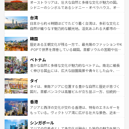
文化が魅力。旅行者はアメリカの各地域で異なる魅力を楽
島だが、静かな自然を求めるならマウイ島やカウアイ島が
オーストラリアは、壮大な自然と多様な文化が魅力の国。
しみながら、その多様性と豊かな歴史を感じることができ
おすすめ。エメラルドグリーンに輝く海をはじめ、豊かな
シドニーのシンボルであるシドニー・オペラハウス、オー
るだろう。車でのロードトリップや列車の旅も、アメリカ
文化や歴史が息づいている。「アロハスピリット」と呼ば
ストラリア東海岸北部に広がる大サンゴ礁地帯グレートバ
ならではの贅沢な旅のスタイルだ。 なお、新着のアメリカ
台湾
れるおもてなしの心で訪れる人々を迎えてくれるハワイの
リアリーフや大陸中央部にそびえるウルル（エアーズロッ
情報は
コンテンツ一覧
を参照してほしい。
人々、おいしいローカルフードやハワイアンミュージッ
ク）、タスマニアの美しい原生林やケアンズの熱帯雨林な
日本から約４時間ほどでたどり着く台湾は、多彩な文化と
ク、伝統的なフラダンスなど、すべてがハワイの魅力を彩
ど、見どころがたくさん。また、カフェやワイン、オージ
自然が織りなす魅力的な観光地。活気あふれる大都市の台
っている。訪れるたびに新しい発見と感動が待っているハ
ービーフなどの食文化も豊かで、美味しいものであふれて
北やノスタルジックな町並みが人気な九份（ジォウフェ
ワイを、存分に味わってほしい。 なお、新着のハワイ情報
韓国
いる。アクティビティも充実しており、サーフィンやダイ
ン）、静ひつな山岳地帯である台湾東部など、都市の喧騒
は
コンテンツ一覧
を参照してほしい。
ビング、ハイキングなど、アウトドア好きにはたまらな
と山間の静けさが共存しており、訪れる人に新しい発見と
歴史ある王朝文化が残る一方で、最先端のファッションやK
い。オーストラリアの多彩な魅力を存分に味わいつくそ
驚きをもたらしてくれる。また、奥深い台湾の食文化も魅
-POPで世界を席巻している韓国。首都ソウルの宮殿や伝統
う。 なお、新着のオーストラリア情報は
コンテンツ一覧
を
力で、夜市などの屋台グルメから高級料理、ヘルシーで美
家屋が並ぶエリアでは韓国の歴史と文化に浸ることがで
参照してほしい。
ベトナム
容にもいいと評判のスイーツなど、バラエティ豊かな料理
き、地方に足を延ばせば四季折々の自然美を楽しむことが
が味わえる。 なお、新着の台湾情報は
コンテンツ一覧
を参
できる。そして、キムチや焼肉、絶品のストリートフード
豊かな自然と多様な文化が魅力的なベトナム。南北に細長
照してほしい。
まで、さまざまな韓国料理が待っている。夜には、韓国な
く伸びる国土には、広大な田園風景や青々とした山々、世
らではのナイトライフも堪能できる。あたたかいホスピタ
界遺産に登録された壮大な自然景観が点在し、都市部では
タイ
リティに包まれながら、韓国の多彩な魅力を心ゆくまで味
急速な発展と共に伝統が息づく。ハノイの古い町並みやホ
わってみてほしい。 なお、新着の韓国情報は
コンテンツ一
ーチミン市のフランス統治時代の建物も、独特の雰囲気を
タイは、東南アジアに位置する豊かな自然と歴史が息づく
覧
を参照してほしい。
醸し出している。また、バラエティの豊かさとおいしさで
国だ。首都バンコクは高層ビルが立ち並ぶ一方、伝統的な
世界中の食通を魅了してやまないベトナム料理も魅力のひ
寺院や市場がいたるところに点在し、古きよき文化と現代
香港
とつ。フォーやバインミー、ベトナムコーヒーなどは、ぜ
の活気が交差している。北部ではチェンマイなどの山岳地
ひ現地で味わいたい。どの地域を訪れてもあたたかい人々
帯で自然と触れ合い、南部ではプーケットやクラビの美し
アジアと西洋の文化が交わる香港は、特有のエネルギーを
が旅行者を迎えてくれるので、きっと忘れられない旅にな
いビーチでリゾート気分を楽しむことができる。タイ料理
もっている。ヴィクトリア湾に広がる壮大な景色、近未来
るはずだ。 なお、新着のベトナム情報は
コンテンツ一覧
を
は世界的に有名で、屋台から高級レストランまで味覚を刺
的なアートスポット、そして歴史と現代が融合した町並
参照してほしい。
シンガポール
激する。気候は一年中温暖で、どの季節にも異なる楽しみ
み、どこを訪れても感動するはず。観光スポットが密集し
が待っている。親しみやすいタイの人々、仏教を中心とし
ており、効率よく見どころを回れるのも魅力。息をのむよ
アジアの交差点として多文化が融合した独自の魅力を放つ