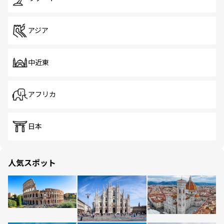
アジア
中近東
アフリカ
日本
人気スポット