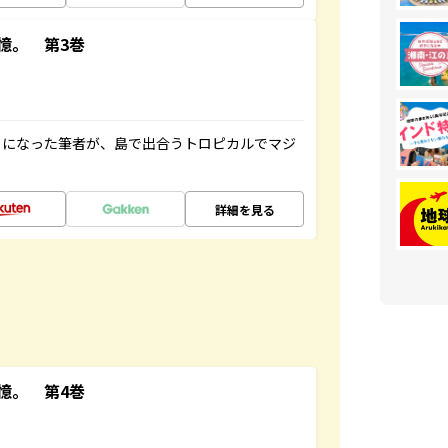
憶。 第3巻
とになった筆者が、島で出合うトロピカルでマジ
詳細を見る
憶。 第4巻