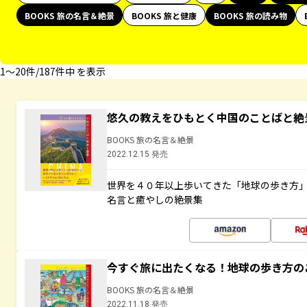
BOOKS 旅の名言＆絶景
BOOKS 旅と健康
BOOKS 旅の読み物
1〜20件/187件中 を表示
悠久の教えをひもとく中国のことばと絶
BOOKS 旅の名言＆絶景
2022.12.15 発売
世界を４０年以上歩いてきた「地球の歩き方
名言と癒やしの絶景集
今すぐ旅に出たくなる！地球の歩き方の
BOOKS 旅の名言＆絶景
2022.11.18 発売