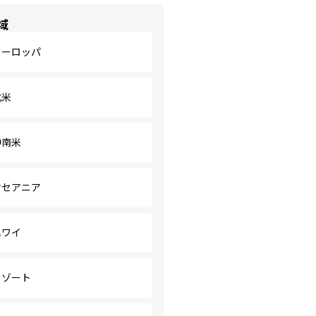
域
ヨーロッパ
北米
中南米
オセアニア
ハワイ
リゾート