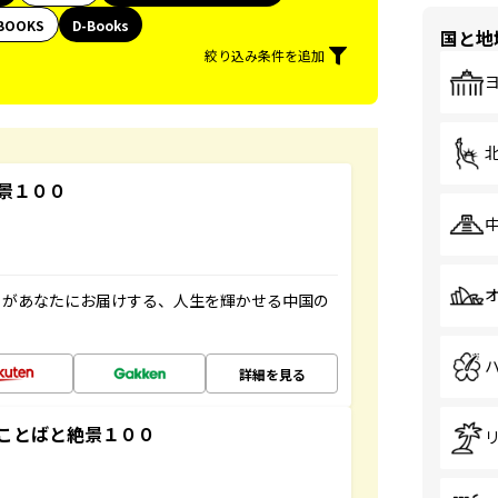
BOOKS
D-Books
国と地
絞り込み条件を追加
景１００
」があなたにお届けする、人生を輝かせる中国の
詳細を見る
ことばと絶景１００