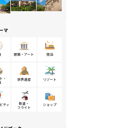
ーマ
食
建築・アート
宿泊
ト・
世界遺産
リゾート
戦
鉄道・
ビティ
ショップ
フライト