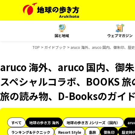
国と地域
ウェブマガジン
TOP
ガイドブック
aruco 海外、aruco 国内、御朱印、
aruco 海外、aruco 国内、
スペシャルコラボ、BOOKS 旅
旅の読み物、D-Booksのガイ
すべて
地球の歩き方 海外
地球の歩き方 Jシリーズ（国内）
aru
ランキング&テクニック
Resort Style
島旅
御朱印
歴史時