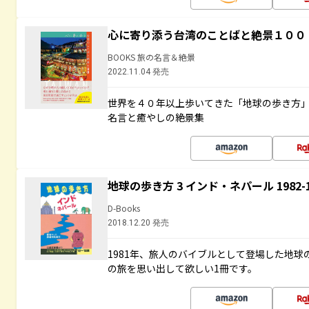
心に寄り添う台湾のことばと絶景１００
BOOKS 旅の名言＆絶景
2022.11.04 発売
世界を４０年以上歩いてきた「地球の歩き方
名言と癒やしの絶景集
地球の歩き方 3 インド・ネパール 1982
D-Books
2018.12.20 発売
1981年、旅人のバイブルとして登場した地
の旅を思い出して欲しい1冊です。