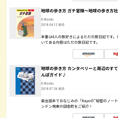
地球の歩き方 ガチ冒険～地球の歩き方
D-Books
2018.04.12 発売
本書は4人の旅好きによるただの旅日記です。
いてある内容はただの旅日記です。
地球の歩き方 カンタベリーと周辺のす
んぽガイド♪
D-Books
2018.07.26 発売
英会話本でおなじみの「Kayoの“秘密のノー
ンドン南東の田舎町をご紹介！