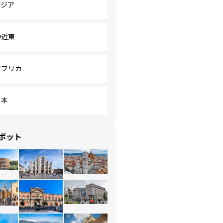
アジア
中近東
アフリカ
日本
ポット