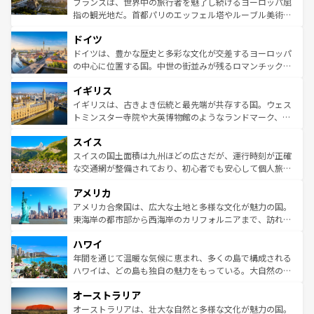
フランスは、世界中の旅行者を魅了し続けるヨーロッパ屈
アートに溢れた街角から、地方では古代ローマ遺跡や中世
指の観光地だ。首都パリのエッフェル塔やルーブル美術館
の城塞都市、穏やかなビーチリゾートまで多彩な表情を見
といった象徴的なスポットから、田舎町の古風な美しさま
せる。地方によって風土や気候が異なるスペインはその個
ドイツ
で、幅広い魅力が詰まっている。華麗な宮殿、歴史的な大
性で訪れる人を魅了する。 なお、新着のスペイン情報は
コ
聖堂、美しいビーチ、そして豊かな自然が、訪れる者を心
ドイツは、豊かな歴史と多彩な文化が交差するヨーロッパ
ンテンツ一覧
を参照してほしい。
から魅了する。また、フランスは美食の国としても知ら
の中心に位置する国。中世の街並みが残るロマンチック街
れ、フランス料理はユネスコ無形文化遺産にも登録されて
道から、未来を先取りするようなモダンな都市まで多様な
イギリス
いる。シャンパンの発祥地であるランス、プロヴァンスの
顔を持つこの国は、どこを歩いても飽きることがない。ベ
香り高いラベンダー畑など、多彩な楽しみ方が可能だ。さ
ルリンの文化的活気、バイエルン州のアルプスの絶景、そ
イギリスは、古きよき伝統と最先端が共存する国。ウェス
らに、パリ以外の地域にも魅力が溢れており、どの街角に
してライン川沿いのワイン畑といった風景は必見。ビール
トミンスター寺院や大英博物館のようなランドマーク、歴
も豊かな歴史と文化が息づいている。パリ以外の個性あふ
とソーセージを味わいながら地元の人と過ごす楽しい時間
史ある大学都市、美しい丘陵地帯や牧歌的な風景など、エ
れる地方に足を運ぶとそれぞれで全く異なる文化を体験で
スイス
は、お酒好きな人にはぜひ体験してほしい。 なお、新着の
リアごとに異なる魅力がある。また、優雅なアフタヌーン
きるだろう。 なお、新着のフランス情報は
コンテンツ一覧
ドイツ情報は
コンテンツ一覧
を参照してほしい。
ティー、ビール好きにはたまらない英国パブ、サッカー観
スイスの国土面積は九州ほどの広さだが、運行時刻が正確
を参照してほしい。
戦など、本場だからこそできる体験も豊富。イギリスを旅
な交通網が整備されており、初心者でも安心して個人旅行
して楽しみつくそう。 なお、新着のイギリス情報は
コンテ
を楽しめる。日本同様に時刻表どおりの旅が可能だ。中世
アメリカ
ンツ一覧
を参照してほしい。
の建物がそのまま残る町や、スイスならではのユニークな
博物館もあり、アルプス観光だけでなく町歩きも満喫する
アメリカ合衆国は、広大な土地と多様な文化が魅力の国。
ことができる。国民の所得が高いため物価も高いが、旅行
東海岸の都市部から西海岸のカリフォルニアまで、訪れる
者向けの交通パス提供のサービスもあり、うまく活用すれ
場所ごとに異なる風景と体験が待っている。ニューヨーク
ハワイ
ば市内交通費無料で観光を楽しむこともできる。 なお、新
のような巨大都市は、観光、ショッピング、エンターテイ
着のスイス情報は
コンテンツ一覧
を参照してほしい。
ンメントが詰まった刺激的なスポットだ。一方、アメリカ
年間を通じて温暖な気候に恵まれ、多くの島で構成される
西部には大自然が広がり、グランドキャニオンやイエロー
ハワイは、どの島も独自の魅力をもっている。大自然の神
ストーン国立公園といった絶景が堪能できる。さらに、南
秘を感じたいなら、火山が生み出した壮大な景観を誇るハ
オーストラリア
部のニューオーリンズでは、音楽と美食が融合した独特の
ワイ島は見逃せない。また、定番の観光地といえばオアフ
文化が魅力。旅行者はアメリカの各地域で異なる魅力を楽
島だが、静かな自然を求めるならマウイ島やカウアイ島が
オーストラリアは、壮大な自然と多様な文化が魅力の国。