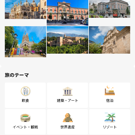
旅のテーマ
飲食
建築・アート
宿泊
イベント・観戦
世界遺産
リゾート