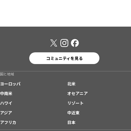
コミュニティを見る
国と地域
ヨーロッパ
北米
中南米
オセアニア
ハワイ
リゾート
アジア
中近東
アフリカ
日本