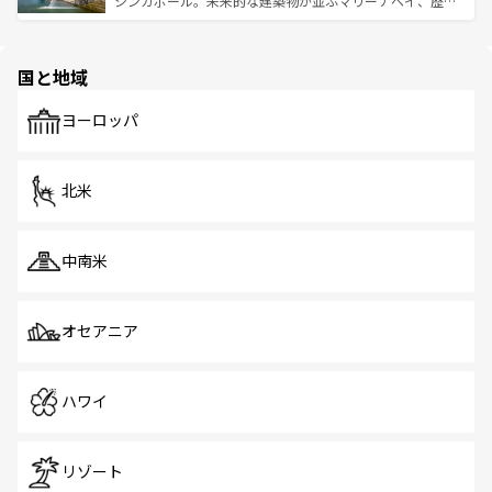
シンガポール。未来的な建築物が並ぶマリーナベイ、歴史
ける。 なお、新着のタイ情報は
コンテンツ一覧
を参照して
そう。 なお、新着の香港情報は
コンテンツ一覧
を参照して
と伝統を感じられるエスニックタウン、多数の緑豊かな公
ほしい。
ほしい。
園や自然保護区など、自然が調和した近代的な景観と文化
の多様性あふれるカラフルな町は、どこを歩いても新しい
国と地域
発見がある。さらに、治安のよさや充実した公共交通機関
も、旅行者にとっては魅力的なポイント。グルメも豊富
で、ホーカーズは地元の風情を楽しめる外せないスポット
ヨーロッパ
だ。訪れる人を飽きさせないシンガポールで、多様な魅力
を体感しよう。 なお、新着のシンガポール情報は
コンテン
ツ一覧
を参照してほしい。
北米
中南米
オセアニア
ハワイ
リゾート