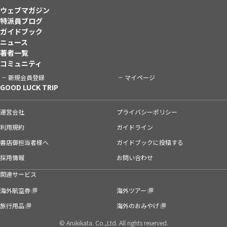
ウェブマガジン
特派員ブログ
ガイドブック
ニュース
著者一覧
コミュニティ
新規会員登録
マイページ
GOOD LUCK TRIP
運営会社
プライバシーポリシー
利用規約
ガイドライン
書店御担当者様へ
ガイドブックに投稿する
採用情報
お問い合わせ
関連サービス
海外航空券
海外ツアー
旅行用品
海外のおみやげ
© Arukikata. Co.,Ltd. All rights reserved.