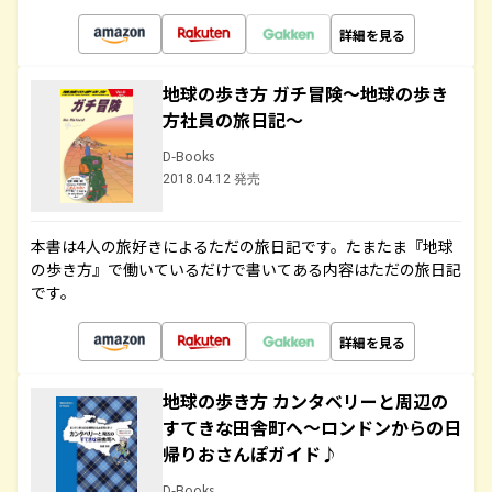
詳細を見る
地球の歩き方 ガチ冒険～地球の歩き
方社員の旅日記～
D-Books
2018.04.12 発売
本書は4人の旅好きによるただの旅日記です。たまたま『地球
の歩き方』で働いているだけで書いてある内容はただの旅日記
です。
詳細を見る
地球の歩き方 カンタベリーと周辺の
すてきな田舎町へ～ロンドンからの日
帰りおさんぽガイド♪
D-Books