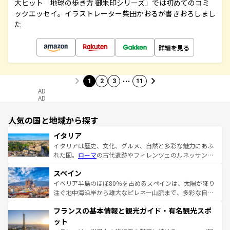
大ヒット「地球の歩き方 御朱印シリーズ」では初めてのコミ
ックエッセイ。イラストレーター柴田かおるが書きおろしまし
た
詳細を見る
…
1
2
3
11
AD
AD
人気の国と地域から探す
イタリア
イタリアは歴史、文化、グルメ、自然と多彩な魅力にあふ
れた国。
ローマ
の古代遺跡やフィレンツェのルネッサンス
美術、ヴェネツィアの運河など、歴史あるスポットはもち
スペイン
ろん、トスカーナの美しい田園風景やアマルフィ海岸の絶
景など、自然景観も見逃せない。観光の合間には、本場の
イベリア半島のほぼ80％を占めるスペインは、太陽が降り
ピザやパスタなど、絶品のイタリア料理を堪能することも
注ぐ地中海沿岸から雄大なピレネー山脈まで、多彩な自然
できる。朝目覚めてから夜眠るまで、すべての瞬間を楽し
と文化が詰まったヨーロッパ屈指の旅行先だ。多様な地域
フランスの基本情報と観光ガイド・有名観光スポ
ませてくれるイタリアで、忘れられない旅をしてみよう！
文化が根付くこの国では、情熱的なフラメンコ、熱気あふ
なお、新着のイタリア情報は
コンテンツ一覧
を参照してほ
れる闘牛、そして美味しいタパスが生活の一部となってい
ット
しい。
る。首都マドリードの洗練された雰囲気や、バルセロナの