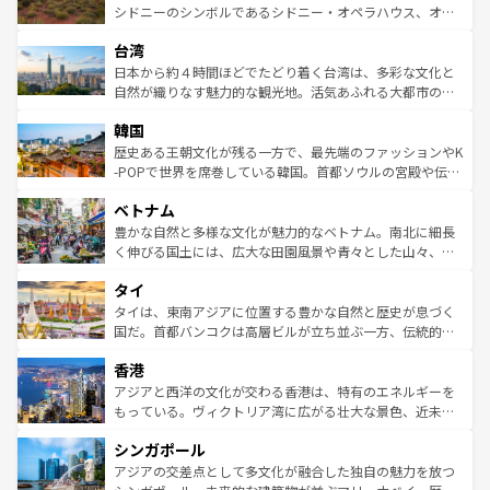
しみながら、その多様性と豊かな歴史を感じることができ
おすすめ。エメラルドグリーンに輝く海をはじめ、豊かな
シドニーのシンボルであるシドニー・オペラハウス、オー
るだろう。車でのロードトリップや列車の旅も、アメリカ
文化や歴史が息づいている。「アロハスピリット」と呼ば
ストラリア東海岸北部に広がる大サンゴ礁地帯グレートバ
ならではの贅沢な旅のスタイルだ。 なお、新着のアメリカ
台湾
れるおもてなしの心で訪れる人々を迎えてくれるハワイの
リアリーフや大陸中央部にそびえるウルル（エアーズロッ
情報は
コンテンツ一覧
を参照してほしい。
人々、おいしいローカルフードやハワイアンミュージッ
ク）、タスマニアの美しい原生林やケアンズの熱帯雨林な
日本から約４時間ほどでたどり着く台湾は、多彩な文化と
ク、伝統的なフラダンスなど、すべてがハワイの魅力を彩
ど、見どころがたくさん。また、カフェやワイン、オージ
自然が織りなす魅力的な観光地。活気あふれる大都市の台
っている。訪れるたびに新しい発見と感動が待っているハ
ービーフなどの食文化も豊かで、美味しいものであふれて
北やノスタルジックな町並みが人気な九份（ジォウフェ
ワイを、存分に味わってほしい。 なお、新着のハワイ情報
韓国
いる。アクティビティも充実しており、サーフィンやダイ
ン）、静ひつな山岳地帯である台湾東部など、都市の喧騒
は
コンテンツ一覧
を参照してほしい。
ビング、ハイキングなど、アウトドア好きにはたまらな
と山間の静けさが共存しており、訪れる人に新しい発見と
歴史ある王朝文化が残る一方で、最先端のファッションやK
い。オーストラリアの多彩な魅力を存分に味わいつくそ
驚きをもたらしてくれる。また、奥深い台湾の食文化も魅
-POPで世界を席巻している韓国。首都ソウルの宮殿や伝統
う。 なお、新着のオーストラリア情報は
コンテンツ一覧
を
力で、夜市などの屋台グルメから高級料理、ヘルシーで美
家屋が並ぶエリアでは韓国の歴史と文化に浸ることがで
参照してほしい。
ベトナム
容にもいいと評判のスイーツなど、バラエティ豊かな料理
き、地方に足を延ばせば四季折々の自然美を楽しむことが
が味わえる。 なお、新着の台湾情報は
コンテンツ一覧
を参
できる。そして、キムチや焼肉、絶品のストリートフード
豊かな自然と多様な文化が魅力的なベトナム。南北に細長
照してほしい。
まで、さまざまな韓国料理が待っている。夜には、韓国な
く伸びる国土には、広大な田園風景や青々とした山々、世
らではのナイトライフも堪能できる。あたたかいホスピタ
界遺産に登録された壮大な自然景観が点在し、都市部では
タイ
リティに包まれながら、韓国の多彩な魅力を心ゆくまで味
急速な発展と共に伝統が息づく。ハノイの古い町並みやホ
わってみてほしい。 なお、新着の韓国情報は
コンテンツ一
ーチミン市のフランス統治時代の建物も、独特の雰囲気を
タイは、東南アジアに位置する豊かな自然と歴史が息づく
覧
を参照してほしい。
醸し出している。また、バラエティの豊かさとおいしさで
国だ。首都バンコクは高層ビルが立ち並ぶ一方、伝統的な
世界中の食通を魅了してやまないベトナム料理も魅力のひ
寺院や市場がいたるところに点在し、古きよき文化と現代
香港
とつ。フォーやバインミー、ベトナムコーヒーなどは、ぜ
の活気が交差している。北部ではチェンマイなどの山岳地
ひ現地で味わいたい。どの地域を訪れてもあたたかい人々
帯で自然と触れ合い、南部ではプーケットやクラビの美し
アジアと西洋の文化が交わる香港は、特有のエネルギーを
が旅行者を迎えてくれるので、きっと忘れられない旅にな
いビーチでリゾート気分を楽しむことができる。タイ料理
もっている。ヴィクトリア湾に広がる壮大な景色、近未来
るはずだ。 なお、新着のベトナム情報は
コンテンツ一覧
を
は世界的に有名で、屋台から高級レストランまで味覚を刺
的なアートスポット、そして歴史と現代が融合した町並
参照してほしい。
シンガポール
激する。気候は一年中温暖で、どの季節にも異なる楽しみ
み、どこを訪れても感動するはず。観光スポットが密集し
が待っている。親しみやすいタイの人々、仏教を中心とし
ており、効率よく見どころを回れるのも魅力。息をのむよ
アジアの交差点として多文化が融合した独自の魅力を放つ
た文化、そして多様な観光資源が、訪れる旅人を魅了し続
うな絶景から文化的な体験まで、香港を存分に楽しみ尽く