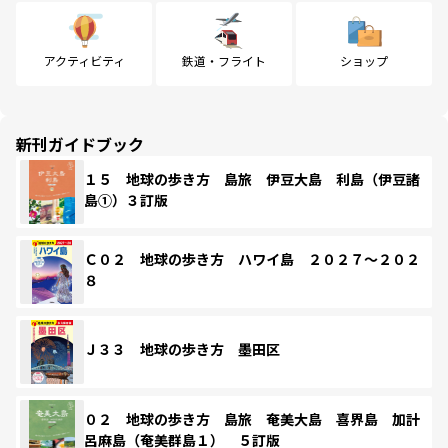
アクティビティ
鉄道・フライト
ショップ
新刊ガイドブック
１５ 地球の歩き方 島旅 伊豆大島 利島（伊豆諸
島①）３訂版
Ｃ０２ 地球の歩き方 ハワイ島 ２０２７～２０２
８
Ｊ３３ 地球の歩き方 墨田区
０２ 地球の歩き方 島旅 奄美大島 喜界島 加計
呂麻島（奄美群島１） ５訂版