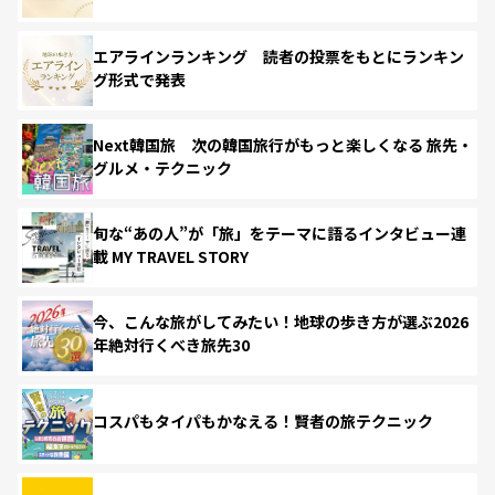
エアラインランキング 読者の投票をもとにランキン
グ形式で発表
Next韓国旅 次の韓国旅行がもっと楽しくなる 旅先・
グルメ・テクニック
旬な“あの人”が「旅」をテーマに語るインタビュー連
載 MY TRAVEL STORY
今、こんな旅がしてみたい！地球の歩き方が選ぶ2026
年絶対行くべき旅先30
コスパもタイパもかなえる！賢者の旅テクニック