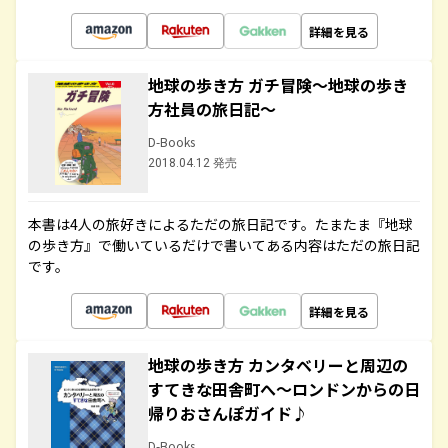
詳細を見る
地球の歩き方 ガチ冒険～地球の歩き
方社員の旅日記～
D-Books
2018.04.12 発売
本書は4人の旅好きによるただの旅日記です。たまたま『地球
の歩き方』で働いているだけで書いてある内容はただの旅日記
です。
詳細を見る
地球の歩き方 カンタベリーと周辺の
すてきな田舎町へ～ロンドンからの日
帰りおさんぽガイド♪
D-Books