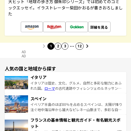
大ヒット「地球の歩き方 御朱印シリーズ」では初めてのコミ
ックエッセイ。イラストレーター柴田かおるが書きおろしまし
た
詳細を見る
…
1
2
3
12
AD
AD
人気の国と地域から探す
イタリア
イタリアは歴史、文化、グルメ、自然と多彩な魅力にあふ
れた国。
ローマ
の古代遺跡やフィレンツェのルネッサンス
美術、ヴェネツィアの運河など、歴史あるスポットはもち
スペイン
ろん、トスカーナの美しい田園風景やアマルフィ海岸の絶
景など、自然景観も見逃せない。観光の合間には、本場の
イベリア半島のほぼ80％を占めるスペインは、太陽が降り
ピザやパスタなど、絶品のイタリア料理を堪能することも
注ぐ地中海沿岸から雄大なピレネー山脈まで、多彩な自然
できる。朝目覚めてから夜眠るまで、すべての瞬間を楽し
と文化が詰まったヨーロッパ屈指の旅行先だ。多様な地域
フランスの基本情報と観光ガイド・有名観光スポ
ませてくれるイタリアで、忘れられない旅をしてみよう！
文化が根付くこの国では、情熱的なフラメンコ、熱気あふ
なお、新着のイタリア情報は
コンテンツ一覧
を参照してほ
れる闘牛、そして美味しいタパスが生活の一部となってい
ット
しい。
る。首都マドリードの洗練された雰囲気や、バルセロナの