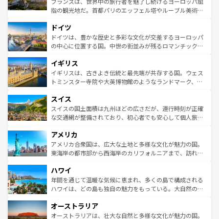
フランスは、世界中の旅行者を魅了し続けるヨーロッパ屈
アートに溢れた街角から、地方では古代ローマ遺跡や中世
指の観光地だ。首都パリのエッフェル塔やルーブル美術館
の城塞都市、穏やかなビーチリゾートまで多彩な表情を見
といった象徴的なスポットから、田舎町の古風な美しさま
せる。地方によって風土や気候が異なるスペインはその個
ドイツ
で、幅広い魅力が詰まっている。華麗な宮殿、歴史的な大
性で訪れる人を魅了する。 なお、新着のスペイン情報は
コ
聖堂、美しいビーチ、そして豊かな自然が、訪れる者を心
ドイツは、豊かな歴史と多彩な文化が交差するヨーロッパ
ンテンツ一覧
を参照してほしい。
から魅了する。また、フランスは美食の国としても知ら
の中心に位置する国。中世の街並みが残るロマンチック街
れ、フランス料理はユネスコ無形文化遺産にも登録されて
道から、未来を先取りするようなモダンな都市まで多様な
イギリス
いる。シャンパンの発祥地であるランス、プロヴァンスの
顔を持つこの国は、どこを歩いても飽きることがない。ベ
香り高いラベンダー畑など、多彩な楽しみ方が可能だ。さ
ルリンの文化的活気、バイエルン州のアルプスの絶景、そ
イギリスは、古きよき伝統と最先端が共存する国。ウェス
らに、パリ以外の地域にも魅力が溢れており、どの街角に
してライン川沿いのワイン畑といった風景は必見。ビール
トミンスター寺院や大英博物館のようなランドマーク、歴
も豊かな歴史と文化が息づいている。パリ以外の個性あふ
とソーセージを味わいながら地元の人と過ごす楽しい時間
史ある大学都市、美しい丘陵地帯や牧歌的な風景など、エ
れる地方に足を運ぶとそれぞれで全く異なる文化を体験で
スイス
は、お酒好きな人にはぜひ体験してほしい。 なお、新着の
リアごとに異なる魅力がある。また、優雅なアフタヌーン
きるだろう。 なお、新着のフランス情報は
コンテンツ一覧
ドイツ情報は
コンテンツ一覧
を参照してほしい。
ティー、ビール好きにはたまらない英国パブ、サッカー観
スイスの国土面積は九州ほどの広さだが、運行時刻が正確
を参照してほしい。
戦など、本場だからこそできる体験も豊富。イギリスを旅
な交通網が整備されており、初心者でも安心して個人旅行
して楽しみつくそう。 なお、新着のイギリス情報は
コンテ
を楽しめる。日本同様に時刻表どおりの旅が可能だ。中世
アメリカ
ンツ一覧
を参照してほしい。
の建物がそのまま残る町や、スイスならではのユニークな
博物館もあり、アルプス観光だけでなく町歩きも満喫する
アメリカ合衆国は、広大な土地と多様な文化が魅力の国。
ことができる。国民の所得が高いため物価も高いが、旅行
東海岸の都市部から西海岸のカリフォルニアまで、訪れる
者向けの交通パス提供のサービスもあり、うまく活用すれ
場所ごとに異なる風景と体験が待っている。ニューヨーク
ハワイ
ば市内交通費無料で観光を楽しむこともできる。 なお、新
のような巨大都市は、観光、ショッピング、エンターテイ
着のスイス情報は
コンテンツ一覧
を参照してほしい。
ンメントが詰まった刺激的なスポットだ。一方、アメリカ
年間を通じて温暖な気候に恵まれ、多くの島で構成される
西部には大自然が広がり、グランドキャニオンやイエロー
ハワイは、どの島も独自の魅力をもっている。大自然の神
ストーン国立公園といった絶景が堪能できる。さらに、南
秘を感じたいなら、火山が生み出した壮大な景観を誇るハ
オーストラリア
部のニューオーリンズでは、音楽と美食が融合した独特の
ワイ島は見逃せない。また、定番の観光地といえばオアフ
文化が魅力。旅行者はアメリカの各地域で異なる魅力を楽
島だが、静かな自然を求めるならマウイ島やカウアイ島が
オーストラリアは、壮大な自然と多様な文化が魅力の国。