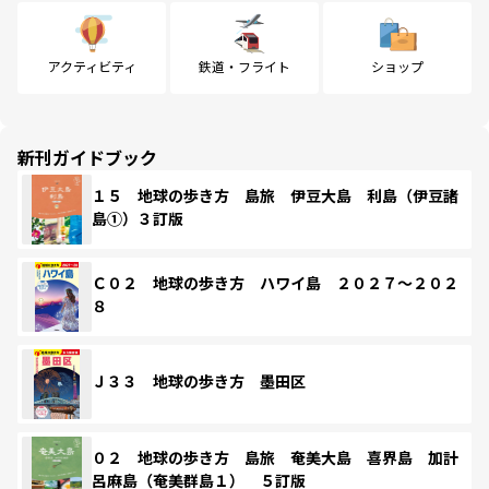
アクティビティ
鉄道・フライト
ショップ
新刊ガイドブック
１５ 地球の歩き方 島旅 伊豆大島 利島（伊豆諸
島①）３訂版
Ｃ０２ 地球の歩き方 ハワイ島 ２０２７～２０２
８
Ｊ３３ 地球の歩き方 墨田区
０２ 地球の歩き方 島旅 奄美大島 喜界島 加計
呂麻島（奄美群島１） ５訂版