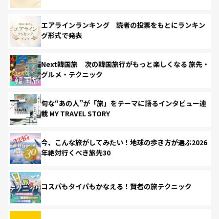
エアラインランキング 読者の投票をもとにランキン
グ形式で発表
Next韓国旅 次の韓国旅行がもっと楽しくなる 旅先・
グルメ・テクニック
旬な“あの人”が「旅」をテーマに語るインタビュー連
載 MY TRAVEL STORY
今、こんな旅がしてみたい！地球の歩き方が選ぶ2026
年絶対行くべき旅先30
コスパもタイパもかなえる！賢者の旅テクニック