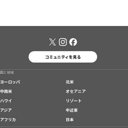
コミュニティを見る
国と地域
ヨーロッパ
北米
中南米
オセアニア
ハワイ
リゾート
アジア
中近東
アフリカ
日本