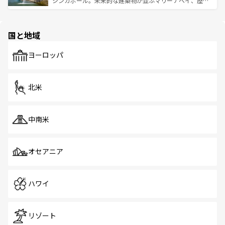
シンガポール。未来的な建築物が並ぶマリーナベイ、歴史
ける。 なお、新着のタイ情報は
コンテンツ一覧
を参照して
そう。 なお、新着の香港情報は
コンテンツ一覧
を参照して
と伝統を感じられるエスニックタウン、多数の緑豊かな公
ほしい。
ほしい。
園や自然保護区など、自然が調和した近代的な景観と文化
の多様性あふれるカラフルな町は、どこを歩いても新しい
国と地域
発見がある。さらに、治安のよさや充実した公共交通機関
も、旅行者にとっては魅力的なポイント。グルメも豊富
で、ホーカーズは地元の風情を楽しめる外せないスポット
ヨーロッパ
だ。訪れる人を飽きさせないシンガポールで、多様な魅力
を体感しよう。 なお、新着のシンガポール情報は
コンテン
ツ一覧
を参照してほしい。
北米
中南米
オセアニア
ハワイ
リゾート