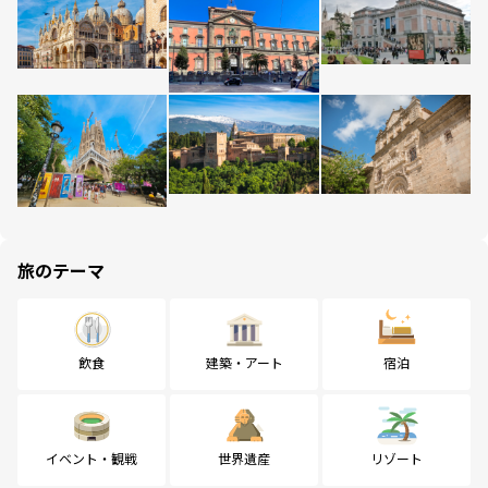
旅のテーマ
飲食
建築・アート
宿泊
イベント・観戦
世界遺産
リゾート