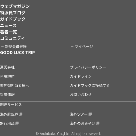
ウェブマガジン
特派員ブログ
ガイドブック
ニュース
著者一覧
コミュニティ
新規会員登録
マイページ
GOOD LUCK TRIP
運営会社
プライバシーポリシー
利用規約
ガイドライン
書店御担当者様へ
ガイドブックに投稿する
採用情報
お問い合わせ
関連サービス
海外航空券
海外ツアー
旅行用品
海外のおみやげ
© Arukikata. Co.,Ltd. All rights reserved.