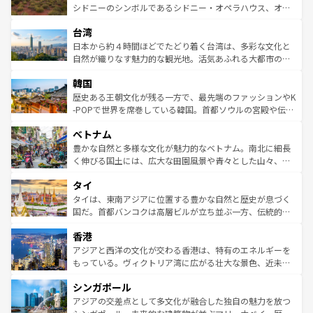
しみながら、その多様性と豊かな歴史を感じることができ
おすすめ。エメラルドグリーンに輝く海をはじめ、豊かな
シドニーのシンボルであるシドニー・オペラハウス、オー
るだろう。車でのロードトリップや列車の旅も、アメリカ
文化や歴史が息づいている。「アロハスピリット」と呼ば
ストラリア東海岸北部に広がる大サンゴ礁地帯グレートバ
ならではの贅沢な旅のスタイルだ。 なお、新着のアメリカ
台湾
れるおもてなしの心で訪れる人々を迎えてくれるハワイの
リアリーフや大陸中央部にそびえるウルル（エアーズロッ
情報は
コンテンツ一覧
を参照してほしい。
人々、おいしいローカルフードやハワイアンミュージッ
ク）、タスマニアの美しい原生林やケアンズの熱帯雨林な
日本から約４時間ほどでたどり着く台湾は、多彩な文化と
ク、伝統的なフラダンスなど、すべてがハワイの魅力を彩
ど、見どころがたくさん。また、カフェやワイン、オージ
自然が織りなす魅力的な観光地。活気あふれる大都市の台
っている。訪れるたびに新しい発見と感動が待っているハ
ービーフなどの食文化も豊かで、美味しいものであふれて
北やノスタルジックな町並みが人気な九份（ジォウフェ
ワイを、存分に味わってほしい。 なお、新着のハワイ情報
韓国
いる。アクティビティも充実しており、サーフィンやダイ
ン）、静ひつな山岳地帯である台湾東部など、都市の喧騒
は
コンテンツ一覧
を参照してほしい。
ビング、ハイキングなど、アウトドア好きにはたまらな
と山間の静けさが共存しており、訪れる人に新しい発見と
歴史ある王朝文化が残る一方で、最先端のファッションやK
い。オーストラリアの多彩な魅力を存分に味わいつくそ
驚きをもたらしてくれる。また、奥深い台湾の食文化も魅
-POPで世界を席巻している韓国。首都ソウルの宮殿や伝統
う。 なお、新着のオーストラリア情報は
コンテンツ一覧
を
力で、夜市などの屋台グルメから高級料理、ヘルシーで美
家屋が並ぶエリアでは韓国の歴史と文化に浸ることがで
参照してほしい。
ベトナム
容にもいいと評判のスイーツなど、バラエティ豊かな料理
き、地方に足を延ばせば四季折々の自然美を楽しむことが
が味わえる。 なお、新着の台湾情報は
コンテンツ一覧
を参
できる。そして、キムチや焼肉、絶品のストリートフード
豊かな自然と多様な文化が魅力的なベトナム。南北に細長
照してほしい。
まで、さまざまな韓国料理が待っている。夜には、韓国な
く伸びる国土には、広大な田園風景や青々とした山々、世
らではのナイトライフも堪能できる。あたたかいホスピタ
界遺産に登録された壮大な自然景観が点在し、都市部では
タイ
リティに包まれながら、韓国の多彩な魅力を心ゆくまで味
急速な発展と共に伝統が息づく。ハノイの古い町並みやホ
わってみてほしい。 なお、新着の韓国情報は
コンテンツ一
ーチミン市のフランス統治時代の建物も、独特の雰囲気を
タイは、東南アジアに位置する豊かな自然と歴史が息づく
覧
を参照してほしい。
醸し出している。また、バラエティの豊かさとおいしさで
国だ。首都バンコクは高層ビルが立ち並ぶ一方、伝統的な
世界中の食通を魅了してやまないベトナム料理も魅力のひ
寺院や市場がいたるところに点在し、古きよき文化と現代
香港
とつ。フォーやバインミー、ベトナムコーヒーなどは、ぜ
の活気が交差している。北部ではチェンマイなどの山岳地
ひ現地で味わいたい。どの地域を訪れてもあたたかい人々
帯で自然と触れ合い、南部ではプーケットやクラビの美し
アジアと西洋の文化が交わる香港は、特有のエネルギーを
が旅行者を迎えてくれるので、きっと忘れられない旅にな
いビーチでリゾート気分を楽しむことができる。タイ料理
もっている。ヴィクトリア湾に広がる壮大な景色、近未来
るはずだ。 なお、新着のベトナム情報は
コンテンツ一覧
を
は世界的に有名で、屋台から高級レストランまで味覚を刺
的なアートスポット、そして歴史と現代が融合した町並
参照してほしい。
シンガポール
激する。気候は一年中温暖で、どの季節にも異なる楽しみ
み、どこを訪れても感動するはず。観光スポットが密集し
が待っている。親しみやすいタイの人々、仏教を中心とし
ており、効率よく見どころを回れるのも魅力。息をのむよ
アジアの交差点として多文化が融合した独自の魅力を放つ
た文化、そして多様な観光資源が、訪れる旅人を魅了し続
うな絶景から文化的な体験まで、香港を存分に楽しみ尽く