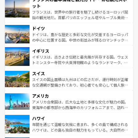
なお、新着のイタリア情報は
コンテンツ一覧
を参照してほ
れる闘牛、そして美味しいタパスが生活の一部となってい
ット
しい。
る。首都マドリードの洗練された雰囲気や、バルセロナの
フランスは、世界中の旅行者を魅了し続けるヨーロッパ屈
アートに溢れた街角から、地方では古代ローマ遺跡や中世
指の観光地だ。首都パリのエッフェル塔やルーブル美術館
の城塞都市、穏やかなビーチリゾートまで多彩な表情を見
といった象徴的なスポットから、田舎町の古風な美しさま
せる。地方によって風土や気候が異なるスペインはその個
ドイツ
で、幅広い魅力が詰まっている。華麗な宮殿、歴史的な大
性で訪れる人を魅了する。 なお、新着のスペイン情報は
コ
聖堂、美しいビーチ、そして豊かな自然が、訪れる者を心
ドイツは、豊かな歴史と多彩な文化が交差するヨーロッパ
ンテンツ一覧
を参照してほしい。
から魅了する。また、フランスは美食の国としても知ら
の中心に位置する国。中世の街並みが残るロマンチック街
れ、フランス料理はユネスコ無形文化遺産にも登録されて
道から、未来を先取りするようなモダンな都市まで多様な
イギリス
いる。シャンパンの発祥地であるランス、プロヴァンスの
顔を持つこの国は、どこを歩いても飽きることがない。ベ
香り高いラベンダー畑など、多彩な楽しみ方が可能だ。さ
ルリンの文化的活気、バイエルン州のアルプスの絶景、そ
イギリスは、古きよき伝統と最先端が共存する国。ウェス
らに、パリ以外の地域にも魅力が溢れており、どの街角に
してライン川沿いのワイン畑といった風景は必見。ビール
トミンスター寺院や大英博物館のようなランドマーク、歴
も豊かな歴史と文化が息づいている。パリ以外の個性あふ
とソーセージを味わいながら地元の人と過ごす楽しい時間
史ある大学都市、美しい丘陵地帯や牧歌的な風景など、エ
れる地方に足を運ぶとそれぞれで全く異なる文化を体験で
スイス
は、お酒好きな人にはぜひ体験してほしい。 なお、新着の
リアごとに異なる魅力がある。また、優雅なアフタヌーン
きるだろう。 なお、新着のフランス情報は
コンテンツ一覧
ドイツ情報は
コンテンツ一覧
を参照してほしい。
ティー、ビール好きにはたまらない英国パブ、サッカー観
スイスの国土面積は九州ほどの広さだが、運行時刻が正確
を参照してほしい。
戦など、本場だからこそできる体験も豊富。イギリスを旅
な交通網が整備されており、初心者でも安心して個人旅行
して楽しみつくそう。 なお、新着のイギリス情報は
コンテ
を楽しめる。日本同様に時刻表どおりの旅が可能だ。中世
アメリカ
ンツ一覧
を参照してほしい。
の建物がそのまま残る町や、スイスならではのユニークな
博物館もあり、アルプス観光だけでなく町歩きも満喫する
アメリカ合衆国は、広大な土地と多様な文化が魅力の国。
ことができる。国民の所得が高いため物価も高いが、旅行
東海岸の都市部から西海岸のカリフォルニアまで、訪れる
者向けの交通パス提供のサービスもあり、うまく活用すれ
場所ごとに異なる風景と体験が待っている。ニューヨーク
ハワイ
ば市内交通費無料で観光を楽しむこともできる。 なお、新
のような巨大都市は、観光、ショッピング、エンターテイ
着のスイス情報は
コンテンツ一覧
を参照してほしい。
ンメントが詰まった刺激的なスポットだ。一方、アメリカ
年間を通じて温暖な気候に恵まれ、多くの島で構成される
西部には大自然が広がり、グランドキャニオンやイエロー
ハワイは、どの島も独自の魅力をもっている。大自然の神
ストーン国立公園といった絶景が堪能できる。さらに、南
秘を感じたいなら、火山が生み出した壮大な景観を誇るハ