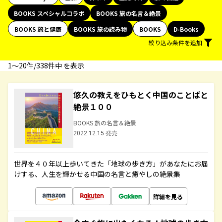
BOOKS スペシャルコラボ
BOOKS 旅の名言＆絶景
BOOKS 旅と健康
BOOKS 旅の読み物
BOOKS
D-Books
絞り込み条件を追加
1〜20件/338件中 を表示
悠久の教えをひもとく中国のことばと
絶景１００
BOOKS 旅の名言＆絶景
2022.12.15 発売
世界を４０年以上歩いてきた「地球の歩き方」があなたにお届
けする、人生を輝かせる中国の名言と癒やしの絶景集
詳細を見る