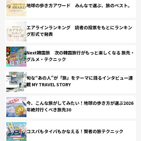
地球の歩き方アワード みんなで選ぶ、旅のベスト。
エアラインランキング 読者の投票をもとにランキン
グ形式で発表
Next韓国旅 次の韓国旅行がもっと楽しくなる 旅先・
グルメ・テクニック
旬な“あの人”が「旅」をテーマに語るインタビュー連
載 MY TRAVEL STORY
今、こんな旅がしてみたい！地球の歩き方が選ぶ2026
年絶対行くべき旅先30
コスパもタイパもかなえる！賢者の旅テクニック