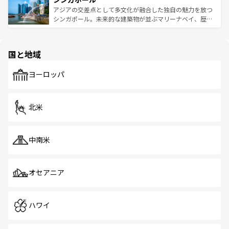
が待っている。親しみやすいタイの人々、仏教を中心とし
ており、効率よく見どころを回れるのも魅力。息をのむよ
アジアの交差点として多文化が融合した独自の魅力を放つ
た文化、そして多様な観光資源が、訪れる旅人を魅了し続
うな絶景から文化的な体験まで、香港を存分に楽しみ尽く
シンガポール。未来的な建築物が並ぶマリーナベイ、歴史
ける。 なお、新着のタイ情報は
コンテンツ一覧
を参照して
そう。 なお、新着の香港情報は
コンテンツ一覧
を参照して
と伝統を感じられるエスニックタウン、多数の緑豊かな公
ほしい。
ほしい。
園や自然保護区など、自然が調和した近代的な景観と文化
の多様性あふれるカラフルな町は、どこを歩いても新しい
国と地域
発見がある。さらに、治安のよさや充実した公共交通機関
も、旅行者にとっては魅力的なポイント。グルメも豊富
で、ホーカーズは地元の風情を楽しめる外せないスポット
ヨーロッパ
だ。訪れる人を飽きさせないシンガポールで、多様な魅力
を体感しよう。 なお、新着のシンガポール情報は
コンテン
ツ一覧
を参照してほしい。
北米
中南米
オセアニア
ハワイ