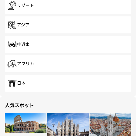
リゾート
アジア
中近東
アフリカ
日本
人気スポット