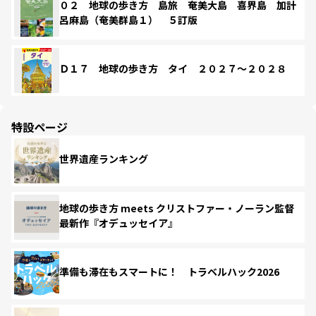
０２ 地球の歩き方 島旅 奄美大島 喜界島 加計
呂麻島（奄美群島１） ５訂版
Ｄ１７ 地球の歩き方 タイ ２０２７～２０２８
特設ページ
世界遺産ランキング
地球の歩き方 meets クリストファー・ノーラン監督
最新作『オデュッセイア』
準備も滞在もスマートに！ トラベルハック2026