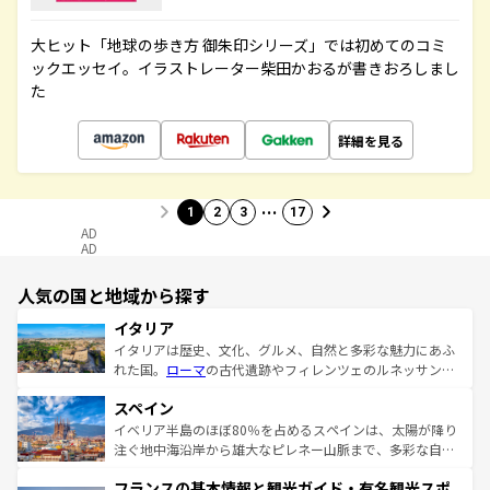
大ヒット「地球の歩き方 御朱印シリーズ」では初めてのコミ
ックエッセイ。イラストレーター柴田かおるが書きおろしまし
た
詳細を見る
…
1
2
3
17
AD
AD
人気の国と地域から探す
イタリア
イタリアは歴史、文化、グルメ、自然と多彩な魅力にあふ
れた国。
ローマ
の古代遺跡やフィレンツェのルネッサンス
美術、ヴェネツィアの運河など、歴史あるスポットはもち
スペイン
ろん、トスカーナの美しい田園風景やアマルフィ海岸の絶
景など、自然景観も見逃せない。観光の合間には、本場の
イベリア半島のほぼ80％を占めるスペインは、太陽が降り
ピザやパスタなど、絶品のイタリア料理を堪能することも
注ぐ地中海沿岸から雄大なピレネー山脈まで、多彩な自然
できる。朝目覚めてから夜眠るまで、すべての瞬間を楽し
と文化が詰まったヨーロッパ屈指の旅行先だ。多様な地域
フランスの基本情報と観光ガイド・有名観光スポ
ませてくれるイタリアで、忘れられない旅をしてみよう！
文化が根付くこの国では、情熱的なフラメンコ、熱気あふ