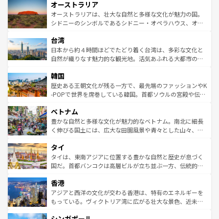
オーストラリア
部のニューオーリンズでは、音楽と美食が融合した独特の
ワイ島は見逃せない。また、定番の観光地といえばオアフ
文化が魅力。旅行者はアメリカの各地域で異なる魅力を楽
島だが、静かな自然を求めるならマウイ島やカウアイ島が
オーストラリアは、壮大な自然と多様な文化が魅力の国。
しみながら、その多様性と豊かな歴史を感じることができ
おすすめ。エメラルドグリーンに輝く海をはじめ、豊かな
シドニーのシンボルであるシドニー・オペラハウス、オー
るだろう。車でのロードトリップや列車の旅も、アメリカ
文化や歴史が息づいている。「アロハスピリット」と呼ば
ストラリア東海岸北部に広がる大サンゴ礁地帯グレートバ
ならではの贅沢な旅のスタイルだ。 なお、新着のアメリカ
台湾
れるおもてなしの心で訪れる人々を迎えてくれるハワイの
リアリーフや大陸中央部にそびえるウルル（エアーズロッ
情報は
コンテンツ一覧
を参照してほしい。
人々、おいしいローカルフードやハワイアンミュージッ
ク）、タスマニアの美しい原生林やケアンズの熱帯雨林な
日本から約４時間ほどでたどり着く台湾は、多彩な文化と
ク、伝統的なフラダンスなど、すべてがハワイの魅力を彩
ど、見どころがたくさん。また、カフェやワイン、オージ
自然が織りなす魅力的な観光地。活気あふれる大都市の台
っている。訪れるたびに新しい発見と感動が待っているハ
ービーフなどの食文化も豊かで、美味しいものであふれて
北やノスタルジックな町並みが人気な九份（ジォウフェ
ワイを、存分に味わってほしい。 なお、新着のハワイ情報
韓国
いる。アクティビティも充実しており、サーフィンやダイ
ン）、静ひつな山岳地帯である台湾東部など、都市の喧騒
は
コンテンツ一覧
を参照してほしい。
ビング、ハイキングなど、アウトドア好きにはたまらな
と山間の静けさが共存しており、訪れる人に新しい発見と
歴史ある王朝文化が残る一方で、最先端のファッションやK
い。オーストラリアの多彩な魅力を存分に味わいつくそ
驚きをもたらしてくれる。また、奥深い台湾の食文化も魅
-POPで世界を席巻している韓国。首都ソウルの宮殿や伝統
う。 なお、新着のオーストラリア情報は
コンテンツ一覧
を
力で、夜市などの屋台グルメから高級料理、ヘルシーで美
家屋が並ぶエリアでは韓国の歴史と文化に浸ることがで
参照してほしい。
ベトナム
容にもいいと評判のスイーツなど、バラエティ豊かな料理
き、地方に足を延ばせば四季折々の自然美を楽しむことが
が味わえる。 なお、新着の台湾情報は
コンテンツ一覧
を参
できる。そして、キムチや焼肉、絶品のストリートフード
豊かな自然と多様な文化が魅力的なベトナム。南北に細長
照してほしい。
まで、さまざまな韓国料理が待っている。夜には、韓国な
く伸びる国土には、広大な田園風景や青々とした山々、世
らではのナイトライフも堪能できる。あたたかいホスピタ
界遺産に登録された壮大な自然景観が点在し、都市部では
タイ
リティに包まれながら、韓国の多彩な魅力を心ゆくまで味
急速な発展と共に伝統が息づく。ハノイの古い町並みやホ
わってみてほしい。 なお、新着の韓国情報は
コンテンツ一
ーチミン市のフランス統治時代の建物も、独特の雰囲気を
タイは、東南アジアに位置する豊かな自然と歴史が息づく
覧
を参照してほしい。
醸し出している。また、バラエティの豊かさとおいしさで
国だ。首都バンコクは高層ビルが立ち並ぶ一方、伝統的な
世界中の食通を魅了してやまないベトナム料理も魅力のひ
寺院や市場がいたるところに点在し、古きよき文化と現代
香港
とつ。フォーやバインミー、ベトナムコーヒーなどは、ぜ
の活気が交差している。北部ではチェンマイなどの山岳地
ひ現地で味わいたい。どの地域を訪れてもあたたかい人々
帯で自然と触れ合い、南部ではプーケットやクラビの美し
アジアと西洋の文化が交わる香港は、特有のエネルギーを
が旅行者を迎えてくれるので、きっと忘れられない旅にな
いビーチでリゾート気分を楽しむことができる。タイ料理
もっている。ヴィクトリア湾に広がる壮大な景色、近未来
るはずだ。 なお、新着のベトナム情報は
コンテンツ一覧
を
は世界的に有名で、屋台から高級レストランまで味覚を刺
的なアートスポット、そして歴史と現代が融合した町並
参照してほしい。
シンガポール
激する。気候は一年中温暖で、どの季節にも異なる楽しみ
み、どこを訪れても感動するはず。観光スポットが密集し