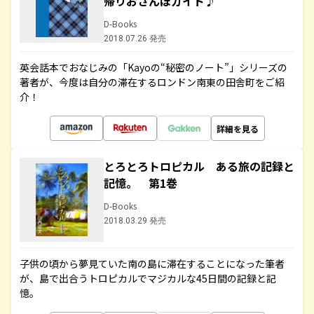
帰りおさんぽガイド♪
D-Books
2018.07.26 発売
英会話本でおなじみの「Kayoの“秘密のノート”」シリーズの
著者が、今度は自分の滞在するロンドン南東の田舎町をご紹
介！
詳細を見る
とろとろトロピカル ある旅の記録と
記憶。 第1巻
D-Books
2018.03.29 発売
子供の頃から夢見ていた南の島に滞在することになった筆者
が、島で出合うトロピカルでマジカルな45日間の記録と記
憶。