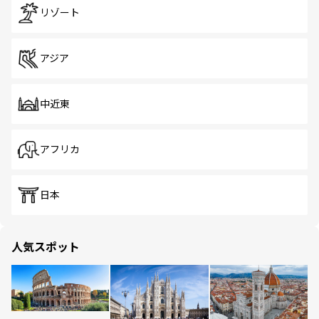
リゾート
アジア
中近東
アフリカ
日本
人気スポット