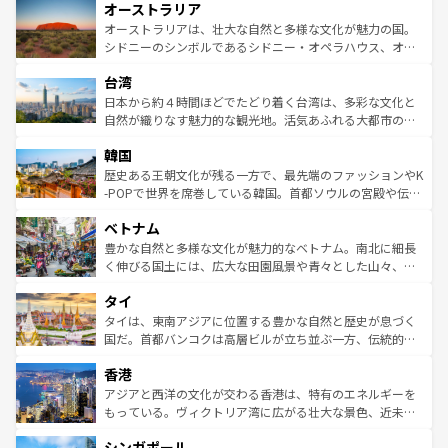
オーストラリア
部のニューオーリンズでは、音楽と美食が融合した独特の
ワイ島は見逃せない。また、定番の観光地といえばオアフ
文化が魅力。旅行者はアメリカの各地域で異なる魅力を楽
島だが、静かな自然を求めるならマウイ島やカウアイ島が
オーストラリアは、壮大な自然と多様な文化が魅力の国。
しみながら、その多様性と豊かな歴史を感じることができ
おすすめ。エメラルドグリーンに輝く海をはじめ、豊かな
シドニーのシンボルであるシドニー・オペラハウス、オー
るだろう。車でのロードトリップや列車の旅も、アメリカ
文化や歴史が息づいている。「アロハスピリット」と呼ば
ストラリア東海岸北部に広がる大サンゴ礁地帯グレートバ
ならではの贅沢な旅のスタイルだ。 なお、新着のアメリカ
台湾
れるおもてなしの心で訪れる人々を迎えてくれるハワイの
リアリーフや大陸中央部にそびえるウルル（エアーズロッ
情報は
コンテンツ一覧
を参照してほしい。
人々、おいしいローカルフードやハワイアンミュージッ
ク）、タスマニアの美しい原生林やケアンズの熱帯雨林な
日本から約４時間ほどでたどり着く台湾は、多彩な文化と
ク、伝統的なフラダンスなど、すべてがハワイの魅力を彩
ど、見どころがたくさん。また、カフェやワイン、オージ
自然が織りなす魅力的な観光地。活気あふれる大都市の台
っている。訪れるたびに新しい発見と感動が待っているハ
ービーフなどの食文化も豊かで、美味しいものであふれて
北やノスタルジックな町並みが人気な九份（ジォウフェ
ワイを、存分に味わってほしい。 なお、新着のハワイ情報
韓国
いる。アクティビティも充実しており、サーフィンやダイ
ン）、静ひつな山岳地帯である台湾東部など、都市の喧騒
は
コンテンツ一覧
を参照してほしい。
ビング、ハイキングなど、アウトドア好きにはたまらな
と山間の静けさが共存しており、訪れる人に新しい発見と
歴史ある王朝文化が残る一方で、最先端のファッションやK
い。オーストラリアの多彩な魅力を存分に味わいつくそ
驚きをもたらしてくれる。また、奥深い台湾の食文化も魅
-POPで世界を席巻している韓国。首都ソウルの宮殿や伝統
う。 なお、新着のオーストラリア情報は
コンテンツ一覧
を
力で、夜市などの屋台グルメから高級料理、ヘルシーで美
家屋が並ぶエリアでは韓国の歴史と文化に浸ることがで
参照してほしい。
ベトナム
容にもいいと評判のスイーツなど、バラエティ豊かな料理
き、地方に足を延ばせば四季折々の自然美を楽しむことが
が味わえる。 なお、新着の台湾情報は
コンテンツ一覧
を参
できる。そして、キムチや焼肉、絶品のストリートフード
豊かな自然と多様な文化が魅力的なベトナム。南北に細長
照してほしい。
まで、さまざまな韓国料理が待っている。夜には、韓国な
く伸びる国土には、広大な田園風景や青々とした山々、世
らではのナイトライフも堪能できる。あたたかいホスピタ
界遺産に登録された壮大な自然景観が点在し、都市部では
タイ
リティに包まれながら、韓国の多彩な魅力を心ゆくまで味
急速な発展と共に伝統が息づく。ハノイの古い町並みやホ
わってみてほしい。 なお、新着の韓国情報は
コンテンツ一
ーチミン市のフランス統治時代の建物も、独特の雰囲気を
タイは、東南アジアに位置する豊かな自然と歴史が息づく
覧
を参照してほしい。
醸し出している。また、バラエティの豊かさとおいしさで
国だ。首都バンコクは高層ビルが立ち並ぶ一方、伝統的な
世界中の食通を魅了してやまないベトナム料理も魅力のひ
寺院や市場がいたるところに点在し、古きよき文化と現代
香港
とつ。フォーやバインミー、ベトナムコーヒーなどは、ぜ
の活気が交差している。北部ではチェンマイなどの山岳地
ひ現地で味わいたい。どの地域を訪れてもあたたかい人々
帯で自然と触れ合い、南部ではプーケットやクラビの美し
アジアと西洋の文化が交わる香港は、特有のエネルギーを
が旅行者を迎えてくれるので、きっと忘れられない旅にな
いビーチでリゾート気分を楽しむことができる。タイ料理
もっている。ヴィクトリア湾に広がる壮大な景色、近未来
るはずだ。 なお、新着のベトナム情報は
コンテンツ一覧
を
は世界的に有名で、屋台から高級レストランまで味覚を刺
的なアートスポット、そして歴史と現代が融合した町並
参照してほしい。
シンガポール
激する。気候は一年中温暖で、どの季節にも異なる楽しみ
み、どこを訪れても感動するはず。観光スポットが密集し