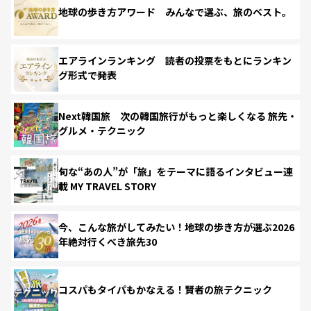
地球の歩き方アワード みんなで選ぶ、旅のベスト。
エアラインランキング 読者の投票をもとにランキン
グ形式で発表
Next韓国旅 次の韓国旅行がもっと楽しくなる 旅先・
グルメ・テクニック
旬な“あの人”が「旅」をテーマに語るインタビュー連
載 MY TRAVEL STORY
今、こんな旅がしてみたい！地球の歩き方が選ぶ2026
年絶対行くべき旅先30
コスパもタイパもかなえる！賢者の旅テクニック