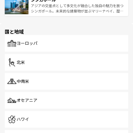
が待っている。親しみやすいタイの人々、仏教を中心とし
ており、効率よく見どころを回れるのも魅力。息をのむよ
アジアの交差点として多文化が融合した独自の魅力を放つ
た文化、そして多様な観光資源が、訪れる旅人を魅了し続
うな絶景から文化的な体験まで、香港を存分に楽しみ尽く
シンガポール。未来的な建築物が並ぶマリーナベイ、歴史
ける。 なお、新着のタイ情報は
コンテンツ一覧
を参照して
そう。 なお、新着の香港情報は
コンテンツ一覧
を参照して
と伝統を感じられるエスニックタウン、多数の緑豊かな公
ほしい。
ほしい。
園や自然保護区など、自然が調和した近代的な景観と文化
の多様性あふれるカラフルな町は、どこを歩いても新しい
国と地域
発見がある。さらに、治安のよさや充実した公共交通機関
も、旅行者にとっては魅力的なポイント。グルメも豊富
で、ホーカーズは地元の風情を楽しめる外せないスポット
ヨーロッパ
だ。訪れる人を飽きさせないシンガポールで、多様な魅力
を体感しよう。 なお、新着のシンガポール情報は
コンテン
ツ一覧
を参照してほしい。
北米
中南米
オセアニア
ハワイ