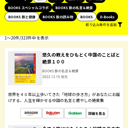
BOOKS スペシャルコラボ
BOOKS 旅の名言＆絶景
BOOKS 旅と健康
BOOKS 旅の読み物
BOOKS
D-Books
絞り込み条件を追加
1〜20件/323件中 を表示
悠久の教えをひもとく中国のことばと
絶景１００
BOOKS 旅の名言＆絶景
2022.12.15 発売
世界を４０年以上歩いてきた「地球の歩き方」があなたにお届
けする、人生を輝かせる中国の名言と癒やしの絶景集
詳細を見る