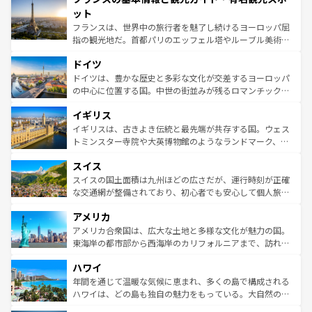
なお、新着のイタリア情報は
コンテンツ一覧
を参照してほ
れる闘牛、そして美味しいタパスが生活の一部となってい
ット
しい。
る。首都マドリードの洗練された雰囲気や、バルセロナの
フランスは、世界中の旅行者を魅了し続けるヨーロッパ屈
アートに溢れた街角から、地方では古代ローマ遺跡や中世
指の観光地だ。首都パリのエッフェル塔やルーブル美術館
の城塞都市、穏やかなビーチリゾートまで多彩な表情を見
といった象徴的なスポットから、田舎町の古風な美しさま
せる。地方によって風土や気候が異なるスペインはその個
ドイツ
で、幅広い魅力が詰まっている。華麗な宮殿、歴史的な大
性で訪れる人を魅了する。 なお、新着のスペイン情報は
コ
聖堂、美しいビーチ、そして豊かな自然が、訪れる者を心
ドイツは、豊かな歴史と多彩な文化が交差するヨーロッパ
ンテンツ一覧
を参照してほしい。
から魅了する。また、フランスは美食の国としても知ら
の中心に位置する国。中世の街並みが残るロマンチック街
れ、フランス料理はユネスコ無形文化遺産にも登録されて
道から、未来を先取りするようなモダンな都市まで多様な
イギリス
いる。シャンパンの発祥地であるランス、プロヴァンスの
顔を持つこの国は、どこを歩いても飽きることがない。ベ
香り高いラベンダー畑など、多彩な楽しみ方が可能だ。さ
ルリンの文化的活気、バイエルン州のアルプスの絶景、そ
イギリスは、古きよき伝統と最先端が共存する国。ウェス
らに、パリ以外の地域にも魅力が溢れており、どの街角に
してライン川沿いのワイン畑といった風景は必見。ビール
トミンスター寺院や大英博物館のようなランドマーク、歴
も豊かな歴史と文化が息づいている。パリ以外の個性あふ
とソーセージを味わいながら地元の人と過ごす楽しい時間
史ある大学都市、美しい丘陵地帯や牧歌的な風景など、エ
れる地方に足を運ぶとそれぞれで全く異なる文化を体験で
スイス
は、お酒好きな人にはぜひ体験してほしい。 なお、新着の
リアごとに異なる魅力がある。また、優雅なアフタヌーン
きるだろう。 なお、新着のフランス情報は
コンテンツ一覧
ドイツ情報は
コンテンツ一覧
を参照してほしい。
ティー、ビール好きにはたまらない英国パブ、サッカー観
スイスの国土面積は九州ほどの広さだが、運行時刻が正確
を参照してほしい。
戦など、本場だからこそできる体験も豊富。イギリスを旅
な交通網が整備されており、初心者でも安心して個人旅行
して楽しみつくそう。 なお、新着のイギリス情報は
コンテ
を楽しめる。日本同様に時刻表どおりの旅が可能だ。中世
アメリカ
ンツ一覧
を参照してほしい。
の建物がそのまま残る町や、スイスならではのユニークな
博物館もあり、アルプス観光だけでなく町歩きも満喫する
アメリカ合衆国は、広大な土地と多様な文化が魅力の国。
ことができる。国民の所得が高いため物価も高いが、旅行
東海岸の都市部から西海岸のカリフォルニアまで、訪れる
者向けの交通パス提供のサービスもあり、うまく活用すれ
場所ごとに異なる風景と体験が待っている。ニューヨーク
ハワイ
ば市内交通費無料で観光を楽しむこともできる。 なお、新
のような巨大都市は、観光、ショッピング、エンターテイ
着のスイス情報は
コンテンツ一覧
を参照してほしい。
ンメントが詰まった刺激的なスポットだ。一方、アメリカ
年間を通じて温暖な気候に恵まれ、多くの島で構成される
西部には大自然が広がり、グランドキャニオンやイエロー
ハワイは、どの島も独自の魅力をもっている。大自然の神
ストーン国立公園といった絶景が堪能できる。さらに、南
秘を感じたいなら、火山が生み出した壮大な景観を誇るハ