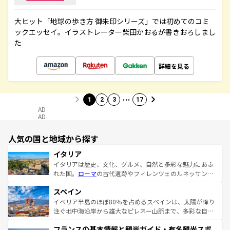
大ヒット「地球の歩き方 御朱印シリーズ」では初めてのコミ
ックエッセイ。イラストレーター柴田かおるが書きおろしまし
た
詳細を見る
…
1
2
3
17
AD
AD
人気の国と地域から探す
イタリア
イタリアは歴史、文化、グルメ、自然と多彩な魅力にあふ
れた国。
ローマ
の古代遺跡やフィレンツェのルネッサンス
美術、ヴェネツィアの運河など、歴史あるスポットはもち
スペイン
ろん、トスカーナの美しい田園風景やアマルフィ海岸の絶
景など、自然景観も見逃せない。観光の合間には、本場の
イベリア半島のほぼ80％を占めるスペインは、太陽が降り
ピザやパスタなど、絶品のイタリア料理を堪能することも
注ぐ地中海沿岸から雄大なピレネー山脈まで、多彩な自然
できる。朝目覚めてから夜眠るまで、すべての瞬間を楽し
と文化が詰まったヨーロッパ屈指の旅行先だ。多様な地域
フランスの基本情報と観光ガイド・有名観光スポ
ませてくれるイタリアで、忘れられない旅をしてみよう！
文化が根付くこの国では、情熱的なフラメンコ、熱気あふ