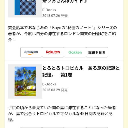
帰りおさんぽガイド♪
D-Books
2018.07.26 発売
英会話本でおなじみの「Kayoの“秘密のノート”」シリーズの
著者が、今度は自分の滞在するロンドン南東の田舎町をご紹
介！
詳細を見る
とろとろトロピカル ある旅の記録と
記憶。 第1巻
D-Books
2018.03.29 発売
子供の頃から夢見ていた南の島に滞在することになった筆者
が、島で出合うトロピカルでマジカルな45日間の記録と記
憶。