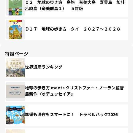
０２ 地球の歩き方 島旅 奄美大島 喜界島 加計
呂麻島（奄美群島１） ５訂版
Ｄ１７ 地球の歩き方 タイ ２０２７～２０２８
特設ページ
世界遺産ランキング
地球の歩き方 meets クリストファー・ノーラン監督
最新作『オデュッセイア』
準備も滞在もスマートに！ トラベルハック2026