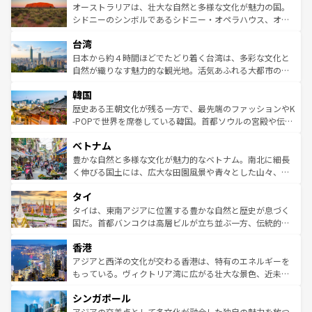
文化が魅力。旅行者はアメリカの各地域で異なる魅力を楽
島だが、静かな自然を求めるならマウイ島やカウアイ島が
オーストラリアは、壮大な自然と多様な文化が魅力の国。
しみながら、その多様性と豊かな歴史を感じることができ
おすすめ。エメラルドグリーンに輝く海をはじめ、豊かな
シドニーのシンボルであるシドニー・オペラハウス、オー
るだろう。車でのロードトリップや列車の旅も、アメリカ
文化や歴史が息づいている。「アロハスピリット」と呼ば
ストラリア東海岸北部に広がる大サンゴ礁地帯グレートバ
ならではの贅沢な旅のスタイルだ。 なお、新着のアメリカ
台湾
れるおもてなしの心で訪れる人々を迎えてくれるハワイの
リアリーフや大陸中央部にそびえるウルル（エアーズロッ
情報は
コンテンツ一覧
を参照してほしい。
人々、おいしいローカルフードやハワイアンミュージッ
ク）、タスマニアの美しい原生林やケアンズの熱帯雨林な
日本から約４時間ほどでたどり着く台湾は、多彩な文化と
ク、伝統的なフラダンスなど、すべてがハワイの魅力を彩
ど、見どころがたくさん。また、カフェやワイン、オージ
自然が織りなす魅力的な観光地。活気あふれる大都市の台
っている。訪れるたびに新しい発見と感動が待っているハ
ービーフなどの食文化も豊かで、美味しいものであふれて
北やノスタルジックな町並みが人気な九份（ジォウフェ
ワイを、存分に味わってほしい。 なお、新着のハワイ情報
韓国
いる。アクティビティも充実しており、サーフィンやダイ
ン）、静ひつな山岳地帯である台湾東部など、都市の喧騒
は
コンテンツ一覧
を参照してほしい。
ビング、ハイキングなど、アウトドア好きにはたまらな
と山間の静けさが共存しており、訪れる人に新しい発見と
歴史ある王朝文化が残る一方で、最先端のファッションやK
い。オーストラリアの多彩な魅力を存分に味わいつくそ
驚きをもたらしてくれる。また、奥深い台湾の食文化も魅
-POPで世界を席巻している韓国。首都ソウルの宮殿や伝統
う。 なお、新着のオーストラリア情報は
コンテンツ一覧
を
力で、夜市などの屋台グルメから高級料理、ヘルシーで美
家屋が並ぶエリアでは韓国の歴史と文化に浸ることがで
参照してほしい。
ベトナム
容にもいいと評判のスイーツなど、バラエティ豊かな料理
き、地方に足を延ばせば四季折々の自然美を楽しむことが
が味わえる。 なお、新着の台湾情報は
コンテンツ一覧
を参
できる。そして、キムチや焼肉、絶品のストリートフード
豊かな自然と多様な文化が魅力的なベトナム。南北に細長
照してほしい。
まで、さまざまな韓国料理が待っている。夜には、韓国な
く伸びる国土には、広大な田園風景や青々とした山々、世
らではのナイトライフも堪能できる。あたたかいホスピタ
界遺産に登録された壮大な自然景観が点在し、都市部では
タイ
リティに包まれながら、韓国の多彩な魅力を心ゆくまで味
急速な発展と共に伝統が息づく。ハノイの古い町並みやホ
わってみてほしい。 なお、新着の韓国情報は
コンテンツ一
ーチミン市のフランス統治時代の建物も、独特の雰囲気を
タイは、東南アジアに位置する豊かな自然と歴史が息づく
覧
を参照してほしい。
醸し出している。また、バラエティの豊かさとおいしさで
国だ。首都バンコクは高層ビルが立ち並ぶ一方、伝統的な
世界中の食通を魅了してやまないベトナム料理も魅力のひ
寺院や市場がいたるところに点在し、古きよき文化と現代
香港
とつ。フォーやバインミー、ベトナムコーヒーなどは、ぜ
の活気が交差している。北部ではチェンマイなどの山岳地
ひ現地で味わいたい。どの地域を訪れてもあたたかい人々
帯で自然と触れ合い、南部ではプーケットやクラビの美し
アジアと西洋の文化が交わる香港は、特有のエネルギーを
が旅行者を迎えてくれるので、きっと忘れられない旅にな
いビーチでリゾート気分を楽しむことができる。タイ料理
もっている。ヴィクトリア湾に広がる壮大な景色、近未来
るはずだ。 なお、新着のベトナム情報は
コンテンツ一覧
を
は世界的に有名で、屋台から高級レストランまで味覚を刺
的なアートスポット、そして歴史と現代が融合した町並
参照してほしい。
シンガポール
激する。気候は一年中温暖で、どの季節にも異なる楽しみ
み、どこを訪れても感動するはず。観光スポットが密集し
が待っている。親しみやすいタイの人々、仏教を中心とし
ており、効率よく見どころを回れるのも魅力。息をのむよ
アジアの交差点として多文化が融合した独自の魅力を放つ