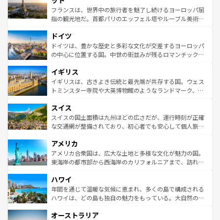
ット
しい。
る。首都マドリードの洗練された雰囲気や、バルセロナの
フランスは、世界中の旅行者を魅了し続けるヨーロッパ屈
アートに溢れた街角から、地方では古代ローマ遺跡や中世
指の観光地だ。首都パリのエッフェル塔やルーブル美術館
の城塞都市、穏やかなビーチリゾートまで多彩な表情を見
といった象徴的なスポットから、田舎町の古風な美しさま
せる。地方によって風土や気候が異なるスペインはその個
ドイツ
で、幅広い魅力が詰まっている。華麗な宮殿、歴史的な大
性で訪れる人を魅了する。 なお、新着のスペイン情報は
コ
聖堂、美しいビーチ、そして豊かな自然が、訪れる者を心
ドイツは、豊かな歴史と多彩な文化が交差するヨーロッパ
ンテンツ一覧
を参照してほしい。
から魅了する。また、フランスは美食の国としても知ら
の中心に位置する国。中世の街並みが残るロマンチック街
れ、フランス料理はユネスコ無形文化遺産にも登録されて
道から、未来を先取りするようなモダンな都市まで多様な
イギリス
いる。シャンパンの発祥地であるランス、プロヴァンスの
顔を持つこの国は、どこを歩いても飽きることがない。ベ
香り高いラベンダー畑など、多彩な楽しみ方が可能だ。さ
ルリンの文化的活気、バイエルン州のアルプスの絶景、そ
イギリスは、古きよき伝統と最先端が共存する国。ウェス
らに、パリ以外の地域にも魅力が溢れており、どの街角に
してライン川沿いのワイン畑といった風景は必見。ビール
トミンスター寺院や大英博物館のようなランドマーク、歴
も豊かな歴史と文化が息づいている。パリ以外の個性あふ
とソーセージを味わいながら地元の人と過ごす楽しい時間
史ある大学都市、美しい丘陵地帯や牧歌的な風景など、エ
れる地方に足を運ぶとそれぞれで全く異なる文化を体験で
スイス
は、お酒好きな人にはぜひ体験してほしい。 なお、新着の
リアごとに異なる魅力がある。また、優雅なアフタヌーン
きるだろう。 なお、新着のフランス情報は
コンテンツ一覧
ドイツ情報は
コンテンツ一覧
を参照してほしい。
ティー、ビール好きにはたまらない英国パブ、サッカー観
スイスの国土面積は九州ほどの広さだが、運行時刻が正確
を参照してほしい。
戦など、本場だからこそできる体験も豊富。イギリスを旅
な交通網が整備されており、初心者でも安心して個人旅行
して楽しみつくそう。 なお、新着のイギリス情報は
コンテ
を楽しめる。日本同様に時刻表どおりの旅が可能だ。中世
アメリカ
ンツ一覧
を参照してほしい。
の建物がそのまま残る町や、スイスならではのユニークな
博物館もあり、アルプス観光だけでなく町歩きも満喫する
アメリカ合衆国は、広大な土地と多様な文化が魅力の国。
ことができる。国民の所得が高いため物価も高いが、旅行
東海岸の都市部から西海岸のカリフォルニアまで、訪れる
者向けの交通パス提供のサービスもあり、うまく活用すれ
場所ごとに異なる風景と体験が待っている。ニューヨーク
ハワイ
ば市内交通費無料で観光を楽しむこともできる。 なお、新
のような巨大都市は、観光、ショッピング、エンターテイ
着のスイス情報は
コンテンツ一覧
を参照してほしい。
ンメントが詰まった刺激的なスポットだ。一方、アメリカ
年間を通じて温暖な気候に恵まれ、多くの島で構成される
西部には大自然が広がり、グランドキャニオンやイエロー
ハワイは、どの島も独自の魅力をもっている。大自然の神
ストーン国立公園といった絶景が堪能できる。さらに、南
秘を感じたいなら、火山が生み出した壮大な景観を誇るハ
オーストラリア
部のニューオーリンズでは、音楽と美食が融合した独特の
ワイ島は見逃せない。また、定番の観光地といえばオアフ