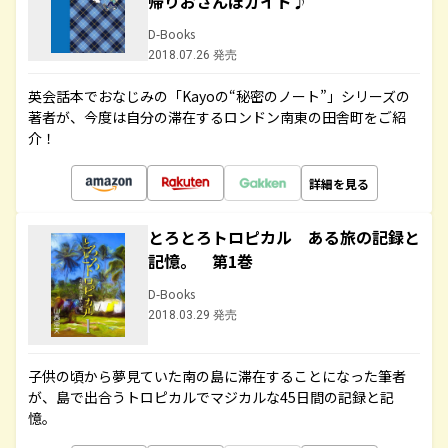
帰りおさんぽガイド♪
D-Books
2018.07.26 発売
英会話本でおなじみの「Kayoの“秘密のノート”」シリーズの
著者が、今度は自分の滞在するロンドン南東の田舎町をご紹
介！
詳細を見る
とろとろトロピカル ある旅の記録と
記憶。 第1巻
D-Books
2018.03.29 発売
子供の頃から夢見ていた南の島に滞在することになった筆者
が、島で出合うトロピカルでマジカルな45日間の記録と記
憶。