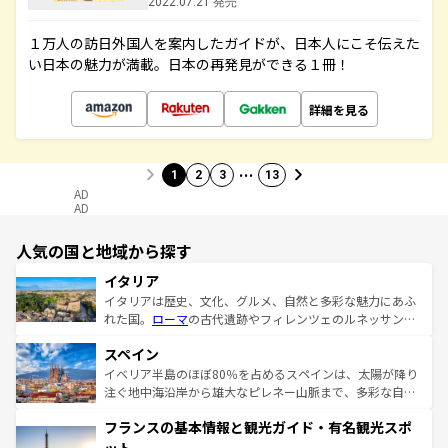
2022.07.21 発売
１万人の訪日外国人を案内したガイドが、日本人にこそ伝えた
い日本の魅力が満載。日本の再発見ができる１冊！
詳細を見る
…
1
2
3
13
AD
AD
人気の国と地域から探す
イタリア
イタリアは歴史、文化、グルメ、自然と多彩な魅力にあふ
れた国。
ローマ
の古代遺跡やフィレンツェのルネッサンス
美術、ヴェネツィアの運河など、歴史あるスポットはもち
スペイン
ろん、トスカーナの美しい田園風景やアマルフィ海岸の絶
景など、自然景観も見逃せない。観光の合間には、本場の
イベリア半島のほぼ80％を占めるスペインは、太陽が降り
ピザやパスタなど、絶品のイタリア料理を堪能することも
注ぐ地中海沿岸から雄大なピレネー山脈まで、多彩な自然
できる。朝目覚めてから夜眠るまで、すべての瞬間を楽し
と文化が詰まったヨーロッパ屈指の旅行先だ。多様な地域
フランスの基本情報と観光ガイド・有名観光スポ
ませてくれるイタリアで、忘れられない旅をしてみよう！
文化が根付くこの国では、情熱的なフラメンコ、熱気あふ
なお、新着のイタリア情報は
コンテンツ一覧
を参照してほ
れる闘牛、そして美味しいタパスが生活の一部となってい