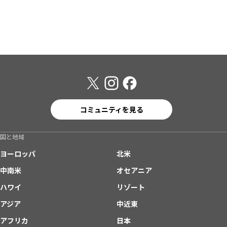
コミュニティを見る
国と地域
ヨーロッパ
北米
中南米
オセアニア
ハワイ
リゾート
アジア
中近東
アフリカ
日本