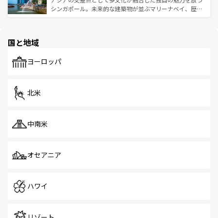
た文化、そして多様な観光資源が、訪れる旅人を魅了し続
うな絶景から文化的な体験まで、香港を存分に楽しみ尽く
シンガポール。未来的な建築物が並ぶマリーナベイ、歴史
ける。 なお、新着のタイ情報は
コンテンツ一覧
を参照して
そう。 なお、新着の香港情報は
コンテンツ一覧
を参照して
と伝統を感じられるエスニックタウン、多数の緑豊かな公
ほしい。
ほしい。
園や自然保護区など、自然が調和した近代的な景観と文化
の多様性あふれるカラフルな町は、どこを歩いても新しい
国と地域
発見がある。さらに、治安のよさや充実した公共交通機関
も、旅行者にとっては魅力的なポイント。グルメも豊富
で、ホーカーズは地元の風情を楽しめる外せないスポット
ヨーロッパ
だ。訪れる人を飽きさせないシンガポールで、多様な魅力
を体感しよう。 なお、新着のシンガポール情報は
コンテン
ツ一覧
を参照してほしい。
北米
中南米
オセアニア
ハワイ
リゾート