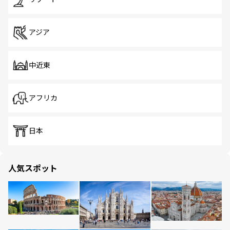
アジア
中近東
アフリカ
日本
人気スポット