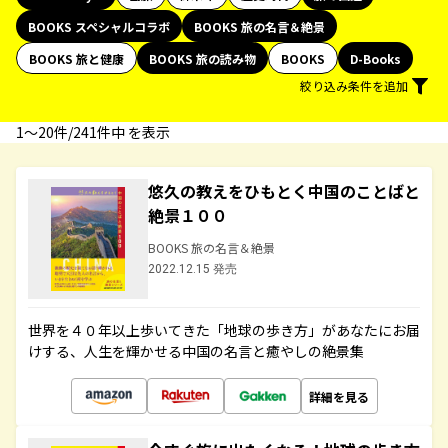
BOOKS スペシャルコラボ
BOOKS 旅の名言＆絶景
BOOKS 旅と健康
BOOKS 旅の読み物
BOOKS
D-Books
絞り込み条件を追加
1〜20件/241件中 を表示
悠久の教えをひもとく中国のことばと
絶景１００
BOOKS 旅の名言＆絶景
2022.12.15 発売
世界を４０年以上歩いてきた「地球の歩き方」があなたにお届
けする、人生を輝かせる中国の名言と癒やしの絶景集
詳細を見る