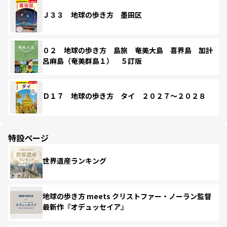
Ｊ３３ 地球の歩き方 墨田区
０２ 地球の歩き方 島旅 奄美大島 喜界島 加計
呂麻島（奄美群島１） ５訂版
Ｄ１７ 地球の歩き方 タイ ２０２７～２０２８
特設ページ
世界遺産ランキング
地球の歩き方 meets クリストファー・ノーラン監督
最新作『オデュッセイア』