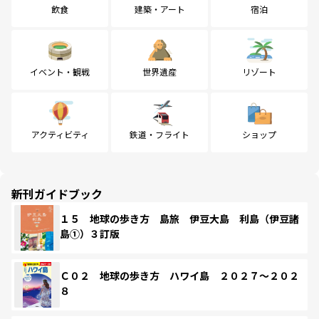
飲食
建築・アート
宿泊
イベント・観戦
世界遺産
リゾート
アクティビティ
鉄道・フライト
ショップ
新刊ガイドブック
１５ 地球の歩き方 島旅 伊豆大島 利島（伊豆諸
島①）３訂版
Ｃ０２ 地球の歩き方 ハワイ島 ２０２７～２０２
８