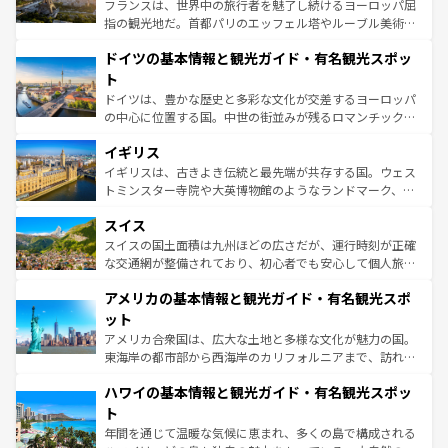
る。首都マドリードの洗練された雰囲気や、バルセロナの
フランスは、世界中の旅行者を魅了し続けるヨーロッパ屈
アートに溢れた街角から、地方では古代ローマ遺跡や中世
指の観光地だ。首都パリのエッフェル塔やルーブル美術館
の城塞都市、穏やかなビーチリゾートまで多彩な表情を見
といった象徴的なスポットから、田舎町の古風な美しさま
せる。地方によって風土や気候が異なるスペインはその個
ドイツの基本情報と観光ガイド・有名観光スポッ
で、幅広い魅力が詰まっている。華麗な宮殿、歴史的な大
性で訪れる人を魅了する。 なお、新着のスペイン情報は
コ
聖堂、美しいビーチ、そして豊かな自然が、訪れる者を心
ト
ンテンツ一覧
を参照してほしい。
から魅了する。また、フランスは美食の国としても知ら
ドイツは、豊かな歴史と多彩な文化が交差するヨーロッパ
れ、フランス料理はユネスコ無形文化遺産にも登録されて
の中心に位置する国。中世の街並みが残るロマンチック街
いる。シャンパンの発祥地であるランス、プロヴァンスの
道から、未来を先取りするようなモダンな都市まで多様な
香り高いラベンダー畑など、多彩な楽しみ方が可能だ。さ
イギリス
顔を持つこの国は、どこを歩いても飽きることがない。ベ
らに、パリ以外の地域にも魅力が溢れており、どの街角に
ルリンの文化的活気、バイエルン州のアルプスの絶景、そ
イギリスは、古きよき伝統と最先端が共存する国。ウェス
も豊かな歴史と文化が息づいている。パリ以外の個性あふ
してライン川沿いのワイン畑といった風景は必見。ビール
トミンスター寺院や大英博物館のようなランドマーク、歴
れる地方に足を運ぶとそれぞれで全く異なる文化を体験で
とソーセージを味わいながら地元の人と過ごす楽しい時間
史ある大学都市、美しい丘陵地帯や牧歌的な風景など、エ
きるだろう。 なお、新着のフランス情報は
コンテンツ一覧
スイス
は、お酒好きな人にはぜひ体験してほしい。 なお、新着の
リアごとに異なる魅力がある。また、優雅なアフタヌーン
を参照してほしい。
ドイツ情報は
コンテンツ一覧
を参照してほしい。
ティー、ビール好きにはたまらない英国パブ、サッカー観
スイスの国土面積は九州ほどの広さだが、運行時刻が正確
戦など、本場だからこそできる体験も豊富。イギリスを旅
な交通網が整備されており、初心者でも安心して個人旅行
して楽しみつくそう。 なお、新着のイギリス情報は
コンテ
を楽しめる。日本同様に時刻表どおりの旅が可能だ。中世
アメリカの基本情報と観光ガイド・有名観光スポ
ンツ一覧
を参照してほしい。
の建物がそのまま残る町や、スイスならではのユニークな
博物館もあり、アルプス観光だけでなく町歩きも満喫する
ット
ことができる。国民の所得が高いため物価も高いが、旅行
アメリカ合衆国は、広大な土地と多様な文化が魅力の国。
者向けの交通パス提供のサービスもあり、うまく活用すれ
東海岸の都市部から西海岸のカリフォルニアまで、訪れる
ば市内交通費無料で観光を楽しむこともできる。 なお、新
場所ごとに異なる風景と体験が待っている。ニューヨーク
着のスイス情報は
コンテンツ一覧
を参照してほしい。
ハワイの基本情報と観光ガイド・有名観光スポッ
のような巨大都市は、観光、ショッピング、エンターテイ
ンメントが詰まった刺激的なスポットだ。一方、アメリカ
ト
西部には大自然が広がり、グランドキャニオンやイエロー
年間を通じて温暖な気候に恵まれ、多くの島で構成される
ストーン国立公園といった絶景が堪能できる。さらに、南