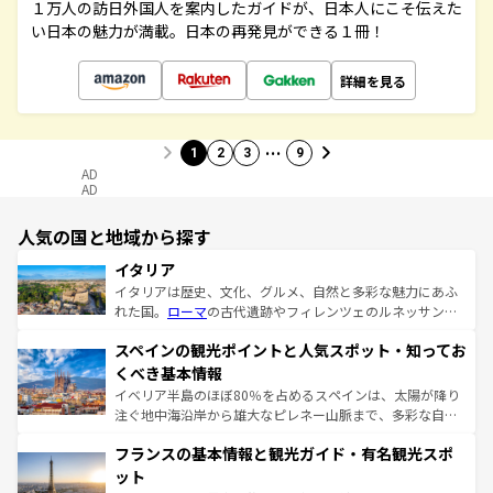
１万人の訪日外国人を案内したガイドが、日本人にこそ伝えた
い日本の魅力が満載。日本の再発見ができる１冊！
詳細を見る
…
1
2
3
9
AD
AD
人気の国と地域から探す
イタリア
イタリアは歴史、文化、グルメ、自然と多彩な魅力にあふ
れた国。
ローマ
の古代遺跡やフィレンツェのルネッサンス
美術、ヴェネツィアの運河など、歴史あるスポットはもち
スペインの観光ポイントと人気スポット・知ってお
ろん、トスカーナの美しい田園風景やアマルフィ海岸の絶
景など、自然景観も見逃せない。観光の合間には、本場の
くべき基本情報
ピザやパスタなど、絶品のイタリア料理を堪能することも
イベリア半島のほぼ80％を占めるスペインは、太陽が降り
できる。朝目覚めてから夜眠るまで、すべての瞬間を楽し
注ぐ地中海沿岸から雄大なピレネー山脈まで、多彩な自然
ませてくれるイタリアで、忘れられない旅をしてみよう！
と文化が詰まったヨーロッパ屈指の旅行先だ。多様な地域
なお、新着のイタリア情報は
コンテンツ一覧
を参照してほ
フランスの基本情報と観光ガイド・有名観光スポ
文化が根付くこの国では、情熱的なフラメンコ、熱気あふ
しい。
れる闘牛、そして美味しいタパスが生活の一部となってい
ット