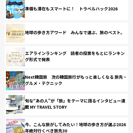
準備も滞在もスマートに！ トラベルハック2026
地球の歩き方アワード みんなで選ぶ、旅のベスト。
エアラインランキング 読者の投票をもとにランキン
グ形式で発表
Next韓国旅 次の韓国旅行がもっと楽しくなる 旅先・
グルメ・テクニック
旬な“あの人”が「旅」をテーマに語るインタビュー連
載 MY TRAVEL STORY
今、こんな旅がしてみたい！地球の歩き方が選ぶ2026
年絶対行くべき旅先30