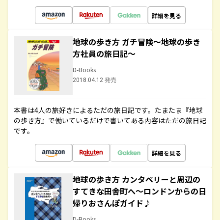
詳細を見る
地球の歩き方 ガチ冒険～地球の歩き
方社員の旅日記～
D-Books
2018.04.12 発売
本書は4人の旅好きによるただの旅日記です。たまたま『地球
の歩き方』で働いているだけで書いてある内容はただの旅日記
です。
詳細を見る
地球の歩き方 カンタベリーと周辺の
すてきな田舎町へ～ロンドンからの日
帰りおさんぽガイド♪
D-Books