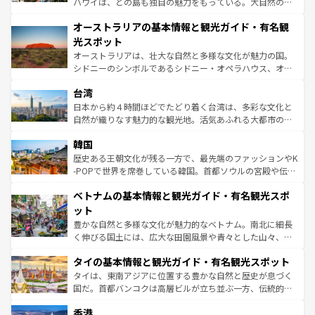
ハワイは、どの島も独自の魅力をもっている。大自然の神
部のニューオーリンズでは、音楽と美食が融合した独特の
秘を感じたいなら、火山が生み出した壮大な景観を誇るハ
文化が魅力。旅行者はアメリカの各地域で異なる魅力を楽
オーストラリアの基本情報と観光ガイド・有名観
ワイ島は見逃せない。また、定番の観光地といえばオアフ
しみながら、その多様性と豊かな歴史を感じることができ
島だが、静かな自然を求めるならマウイ島やカウアイ島が
光スポット
るだろう。車でのロードトリップや列車の旅も、アメリカ
おすすめ。エメラルドグリーンに輝く海をはじめ、豊かな
オーストラリアは、壮大な自然と多様な文化が魅力の国。
ならではの贅沢な旅のスタイルだ。 なお、新着のアメリカ
文化や歴史が息づいている。「アロハスピリット」と呼ば
シドニーのシンボルであるシドニー・オペラハウス、オー
情報は
コンテンツ一覧
を参照してほしい。
れるおもてなしの心で訪れる人々を迎えてくれるハワイの
ストラリア東海岸北部に広がる大サンゴ礁地帯グレートバ
人々、おいしいローカルフードやハワイアンミュージッ
台湾
リアリーフや大陸中央部にそびえるウルル（エアーズロッ
ク、伝統的なフラダンスなど、すべてがハワイの魅力を彩
ク）、タスマニアの美しい原生林やケアンズの熱帯雨林な
日本から約４時間ほどでたどり着く台湾は、多彩な文化と
っている。訪れるたびに新しい発見と感動が待っているハ
ど、見どころがたくさん。また、カフェやワイン、オージ
自然が織りなす魅力的な観光地。活気あふれる大都市の台
ワイを、存分に味わってほしい。 なお、新着のハワイ情報
ービーフなどの食文化も豊かで、美味しいものであふれて
北やノスタルジックな町並みが人気な九份（ジォウフェ
は
コンテンツ一覧
を参照してほしい。
韓国
いる。アクティビティも充実しており、サーフィンやダイ
ン）、静ひつな山岳地帯である台湾東部など、都市の喧騒
ビング、ハイキングなど、アウトドア好きにはたまらな
と山間の静けさが共存しており、訪れる人に新しい発見と
歴史ある王朝文化が残る一方で、最先端のファッションやK
い。オーストラリアの多彩な魅力を存分に味わいつくそ
驚きをもたらしてくれる。また、奥深い台湾の食文化も魅
-POPで世界を席巻している韓国。首都ソウルの宮殿や伝統
う。 なお、新着のオーストラリア情報は
コンテンツ一覧
を
力で、夜市などの屋台グルメから高級料理、ヘルシーで美
家屋が並ぶエリアでは韓国の歴史と文化に浸ることがで
参照してほしい。
ベトナムの基本情報と観光ガイド・有名観光スポ
容にもいいと評判のスイーツなど、バラエティ豊かな料理
き、地方に足を延ばせば四季折々の自然美を楽しむことが
が味わえる。 なお、新着の台湾情報は
コンテンツ一覧
を参
できる。そして、キムチや焼肉、絶品のストリートフード
ット
照してほしい。
まで、さまざまな韓国料理が待っている。夜には、韓国な
豊かな自然と多様な文化が魅力的なベトナム。南北に細長
らではのナイトライフも堪能できる。あたたかいホスピタ
く伸びる国土には、広大な田園風景や青々とした山々、世
リティに包まれながら、韓国の多彩な魅力を心ゆくまで味
界遺産に登録された壮大な自然景観が点在し、都市部では
わってみてほしい。 なお、新着の韓国情報は
コンテンツ一
タイの基本情報と観光ガイド・有名観光スポット
急速な発展と共に伝統が息づく。ハノイの古い町並みやホ
覧
を参照してほしい。
ーチミン市のフランス統治時代の建物も、独特の雰囲気を
タイは、東南アジアに位置する豊かな自然と歴史が息づく
醸し出している。また、バラエティの豊かさとおいしさで
国だ。首都バンコクは高層ビルが立ち並ぶ一方、伝統的な
世界中の食通を魅了してやまないベトナム料理も魅力のひ
寺院や市場がいたるところに点在し、古きよき文化と現代
香港
とつ。フォーやバインミー、ベトナムコーヒーなどは、ぜ
の活気が交差している。北部ではチェンマイなどの山岳地