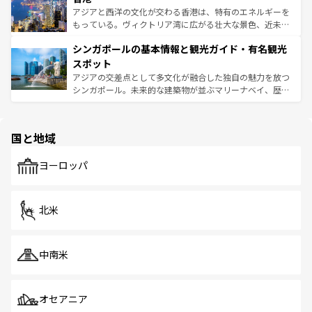
ひ現地で味わいたい。どの地域を訪れてもあたたかい人々
帯で自然と触れ合い、南部ではプーケットやクラビの美し
アジアと西洋の文化が交わる香港は、特有のエネルギーを
が旅行者を迎えてくれるので、きっと忘れられない旅にな
いビーチでリゾート気分を楽しむことができる。タイ料理
もっている。ヴィクトリア湾に広がる壮大な景色、近未来
るはずだ。 なお、新着のベトナム情報は
コンテンツ一覧
を
は世界的に有名で、屋台から高級レストランまで味覚を刺
的なアートスポット、そして歴史と現代が融合した町並
参照してほしい。
シンガポールの基本情報と観光ガイド・有名観光
激する。気候は一年中温暖で、どの季節にも異なる楽しみ
み、どこを訪れても感動するはず。観光スポットが密集し
が待っている。親しみやすいタイの人々、仏教を中心とし
ており、効率よく見どころを回れるのも魅力。息をのむよ
スポット
た文化、そして多様な観光資源が、訪れる旅人を魅了し続
うな絶景から文化的な体験まで、香港を存分に楽しみ尽く
アジアの交差点として多文化が融合した独自の魅力を放つ
ける。 なお、新着のタイ情報は
コンテンツ一覧
を参照して
そう。 なお、新着の香港情報は
コンテンツ一覧
を参照して
シンガポール。未来的な建築物が並ぶマリーナベイ、歴史
ほしい。
ほしい。
と伝統を感じられるエスニックタウン、多数の緑豊かな公
園や自然保護区など、自然が調和した近代的な景観と文化
の多様性あふれるカラフルな町は、どこを歩いても新しい
国と地域
発見がある。さらに、治安のよさや充実した公共交通機関
も、旅行者にとっては魅力的なポイント。グルメも豊富
で、ホーカーズは地元の風情を楽しめる外せないスポット
ヨーロッパ
だ。訪れる人を飽きさせないシンガポールで、多様な魅力
を体感しよう。 なお、新着のシンガポール情報は
コンテン
ツ一覧
を参照してほしい。
北米
中南米
オセアニア