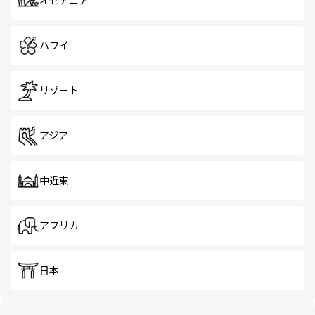
オセアニア
ハワイ
リゾート
アジア
中近東
アフリカ
日本