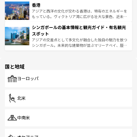
香港
とつ。フォーやバインミー、ベトナムコーヒーなどは、ぜ
の活気が交差している。北部ではチェンマイなどの山岳地
ひ現地で味わいたい。どの地域を訪れてもあたたかい人々
帯で自然と触れ合い、南部ではプーケットやクラビの美し
アジアと西洋の文化が交わる香港は、特有のエネルギーを
が旅行者を迎えてくれるので、きっと忘れられない旅にな
いビーチでリゾート気分を楽しむことができる。タイ料理
もっている。ヴィクトリア湾に広がる壮大な景色、近未来
るはずだ。 なお、新着のベトナム情報は
コンテンツ一覧
を
は世界的に有名で、屋台から高級レストランまで味覚を刺
的なアートスポット、そして歴史と現代が融合した町並
参照してほしい。
シンガポールの基本情報と観光ガイド・有名観光
激する。気候は一年中温暖で、どの季節にも異なる楽しみ
み、どこを訪れても感動するはず。観光スポットが密集し
が待っている。親しみやすいタイの人々、仏教を中心とし
ており、効率よく見どころを回れるのも魅力。息をのむよ
スポット
た文化、そして多様な観光資源が、訪れる旅人を魅了し続
うな絶景から文化的な体験まで、香港を存分に楽しみ尽く
アジアの交差点として多文化が融合した独自の魅力を放つ
ける。 なお、新着のタイ情報は
コンテンツ一覧
を参照して
そう。 なお、新着の香港情報は
コンテンツ一覧
を参照して
シンガポール。未来的な建築物が並ぶマリーナベイ、歴史
ほしい。
ほしい。
と伝統を感じられるエスニックタウン、多数の緑豊かな公
園や自然保護区など、自然が調和した近代的な景観と文化
の多様性あふれるカラフルな町は、どこを歩いても新しい
国と地域
発見がある。さらに、治安のよさや充実した公共交通機関
も、旅行者にとっては魅力的なポイント。グルメも豊富
で、ホーカーズは地元の風情を楽しめる外せないスポット
ヨーロッパ
だ。訪れる人を飽きさせないシンガポールで、多様な魅力
を体感しよう。 なお、新着のシンガポール情報は
コンテン
ツ一覧
を参照してほしい。
北米
中南米