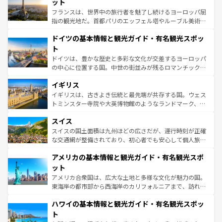
れる闘牛、そして美味しいタパスが生活の一部となってい
ット
る。首都マドリードの洗練された雰囲気や、バルセロナの
フランスは、世界中の旅行者を魅了し続けるヨーロッパ屈
アートに溢れた街角から、地方では古代ローマ遺跡や中世
指の観光地だ。首都パリのエッフェル塔やルーブル美術館
の城塞都市、穏やかなビーチリゾートまで多彩な表情を見
といった象徴的なスポットから、田舎町の古風な美しさま
せる。地方によって風土や気候が異なるスペインはその個
ドイツの基本情報と観光ガイド・有名観光スポッ
で、幅広い魅力が詰まっている。華麗な宮殿、歴史的な大
性で訪れる人を魅了する。 なお、新着のスペイン情報は
コ
聖堂、美しいビーチ、そして豊かな自然が、訪れる者を心
ト
ンテンツ一覧
を参照してほしい。
から魅了する。また、フランスは美食の国としても知ら
ドイツは、豊かな歴史と多彩な文化が交差するヨーロッパ
れ、フランス料理はユネスコ無形文化遺産にも登録されて
の中心に位置する国。中世の街並みが残るロマンチック街
いる。シャンパンの発祥地であるランス、プロヴァンスの
道から、未来を先取りするようなモダンな都市まで多様な
香り高いラベンダー畑など、多彩な楽しみ方が可能だ。さ
イギリス
顔を持つこの国は、どこを歩いても飽きることがない。ベ
らに、パリ以外の地域にも魅力が溢れており、どの街角に
ルリンの文化的活気、バイエルン州のアルプスの絶景、そ
イギリスは、古きよき伝統と最先端が共存する国。ウェス
も豊かな歴史と文化が息づいている。パリ以外の個性あふ
してライン川沿いのワイン畑といった風景は必見。ビール
トミンスター寺院や大英博物館のようなランドマーク、歴
れる地方に足を運ぶとそれぞれで全く異なる文化を体験で
とソーセージを味わいながら地元の人と過ごす楽しい時間
史ある大学都市、美しい丘陵地帯や牧歌的な風景など、エ
きるだろう。 なお、新着のフランス情報は
コンテンツ一覧
スイス
は、お酒好きな人にはぜひ体験してほしい。 なお、新着の
リアごとに異なる魅力がある。また、優雅なアフタヌーン
を参照してほしい。
ドイツ情報は
コンテンツ一覧
を参照してほしい。
ティー、ビール好きにはたまらない英国パブ、サッカー観
スイスの国土面積は九州ほどの広さだが、運行時刻が正確
戦など、本場だからこそできる体験も豊富。イギリスを旅
な交通網が整備されており、初心者でも安心して個人旅行
して楽しみつくそう。 なお、新着のイギリス情報は
コンテ
を楽しめる。日本同様に時刻表どおりの旅が可能だ。中世
アメリカの基本情報と観光ガイド・有名観光スポ
ンツ一覧
を参照してほしい。
の建物がそのまま残る町や、スイスならではのユニークな
博物館もあり、アルプス観光だけでなく町歩きも満喫する
ット
ことができる。国民の所得が高いため物価も高いが、旅行
アメリカ合衆国は、広大な土地と多様な文化が魅力の国。
者向けの交通パス提供のサービスもあり、うまく活用すれ
東海岸の都市部から西海岸のカリフォルニアまで、訪れる
ば市内交通費無料で観光を楽しむこともできる。 なお、新
場所ごとに異なる風景と体験が待っている。ニューヨーク
着のスイス情報は
コンテンツ一覧
を参照してほしい。
ハワイの基本情報と観光ガイド・有名観光スポッ
のような巨大都市は、観光、ショッピング、エンターテイ
ンメントが詰まった刺激的なスポットだ。一方、アメリカ
ト
西部には大自然が広がり、グランドキャニオンやイエロー