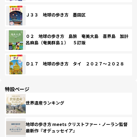
Ｊ３３ 地球の歩き方 墨田区
０２ 地球の歩き方 島旅 奄美大島 喜界島 加計
呂麻島（奄美群島１） ５訂版
Ｄ１７ 地球の歩き方 タイ ２０２７～２０２８
特設ページ
世界遺産ランキング
地球の歩き方 meets クリストファー・ノーラン監督
最新作『オデュッセイア』