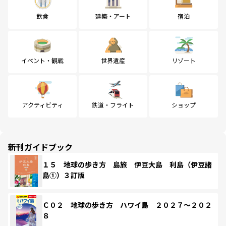
飲食
建築・アート
宿泊
イベント・観戦
世界遺産
リゾート
アクティビティ
鉄道・フライト
ショップ
新刊ガイドブック
１５ 地球の歩き方 島旅 伊豆大島 利島（伊豆諸
島①）３訂版
Ｃ０２ 地球の歩き方 ハワイ島 ２０２７～２０２
８