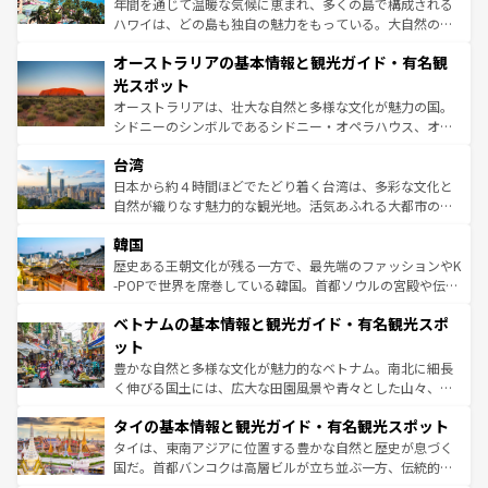
年間を通じて温暖な気候に恵まれ、多くの島で構成される
ストーン国立公園といった絶景が堪能できる。さらに、南
ハワイは、どの島も独自の魅力をもっている。大自然の神
部のニューオーリンズでは、音楽と美食が融合した独特の
秘を感じたいなら、火山が生み出した壮大な景観を誇るハ
文化が魅力。旅行者はアメリカの各地域で異なる魅力を楽
オーストラリアの基本情報と観光ガイド・有名観
ワイ島は見逃せない。また、定番の観光地といえばオアフ
しみながら、その多様性と豊かな歴史を感じることができ
島だが、静かな自然を求めるならマウイ島やカウアイ島が
光スポット
るだろう。車でのロードトリップや列車の旅も、アメリカ
おすすめ。エメラルドグリーンに輝く海をはじめ、豊かな
オーストラリアは、壮大な自然と多様な文化が魅力の国。
ならではの贅沢な旅のスタイルだ。 なお、新着のアメリカ
文化や歴史が息づいている。「アロハスピリット」と呼ば
シドニーのシンボルであるシドニー・オペラハウス、オー
情報は
コンテンツ一覧
を参照してほしい。
れるおもてなしの心で訪れる人々を迎えてくれるハワイの
ストラリア東海岸北部に広がる大サンゴ礁地帯グレートバ
人々、おいしいローカルフードやハワイアンミュージッ
台湾
リアリーフや大陸中央部にそびえるウルル（エアーズロッ
ク、伝統的なフラダンスなど、すべてがハワイの魅力を彩
ク）、タスマニアの美しい原生林やケアンズの熱帯雨林な
日本から約４時間ほどでたどり着く台湾は、多彩な文化と
っている。訪れるたびに新しい発見と感動が待っているハ
ど、見どころがたくさん。また、カフェやワイン、オージ
自然が織りなす魅力的な観光地。活気あふれる大都市の台
ワイを、存分に味わってほしい。 なお、新着のハワイ情報
ービーフなどの食文化も豊かで、美味しいものであふれて
北やノスタルジックな町並みが人気な九份（ジォウフェ
は
コンテンツ一覧
を参照してほしい。
韓国
いる。アクティビティも充実しており、サーフィンやダイ
ン）、静ひつな山岳地帯である台湾東部など、都市の喧騒
ビング、ハイキングなど、アウトドア好きにはたまらな
と山間の静けさが共存しており、訪れる人に新しい発見と
歴史ある王朝文化が残る一方で、最先端のファッションやK
い。オーストラリアの多彩な魅力を存分に味わいつくそ
驚きをもたらしてくれる。また、奥深い台湾の食文化も魅
-POPで世界を席巻している韓国。首都ソウルの宮殿や伝統
う。 なお、新着のオーストラリア情報は
コンテンツ一覧
を
力で、夜市などの屋台グルメから高級料理、ヘルシーで美
家屋が並ぶエリアでは韓国の歴史と文化に浸ることがで
参照してほしい。
ベトナムの基本情報と観光ガイド・有名観光スポ
容にもいいと評判のスイーツなど、バラエティ豊かな料理
き、地方に足を延ばせば四季折々の自然美を楽しむことが
が味わえる。 なお、新着の台湾情報は
コンテンツ一覧
を参
できる。そして、キムチや焼肉、絶品のストリートフード
ット
照してほしい。
まで、さまざまな韓国料理が待っている。夜には、韓国な
豊かな自然と多様な文化が魅力的なベトナム。南北に細長
らではのナイトライフも堪能できる。あたたかいホスピタ
く伸びる国土には、広大な田園風景や青々とした山々、世
リティに包まれながら、韓国の多彩な魅力を心ゆくまで味
界遺産に登録された壮大な自然景観が点在し、都市部では
わってみてほしい。 なお、新着の韓国情報は
コンテンツ一
タイの基本情報と観光ガイド・有名観光スポット
急速な発展と共に伝統が息づく。ハノイの古い町並みやホ
覧
を参照してほしい。
ーチミン市のフランス統治時代の建物も、独特の雰囲気を
タイは、東南アジアに位置する豊かな自然と歴史が息づく
醸し出している。また、バラエティの豊かさとおいしさで
国だ。首都バンコクは高層ビルが立ち並ぶ一方、伝統的な
世界中の食通を魅了してやまないベトナム料理も魅力のひ
寺院や市場がいたるところに点在し、古きよき文化と現代