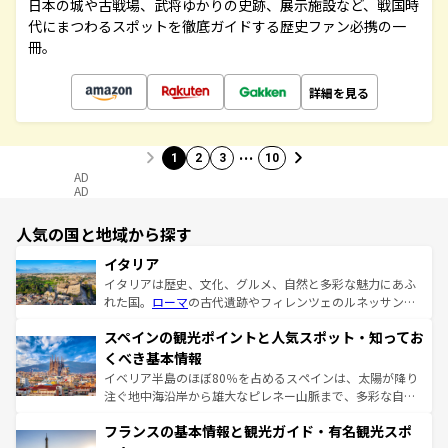
日本の城や古戦場、武将ゆかりの史跡、展示施設など、戦国時
代にまつわるスポットを徹底ガイドする歴史ファン必携の一
冊。
詳細を見る
…
1
2
3
10
AD
AD
人気の国と地域から探す
イタリア
イタリアは歴史、文化、グルメ、自然と多彩な魅力にあふ
れた国。
ローマ
の古代遺跡やフィレンツェのルネッサンス
美術、ヴェネツィアの運河など、歴史あるスポットはもち
スペインの観光ポイントと人気スポット・知ってお
ろん、トスカーナの美しい田園風景やアマルフィ海岸の絶
景など、自然景観も見逃せない。観光の合間には、本場の
くべき基本情報
ピザやパスタなど、絶品のイタリア料理を堪能することも
イベリア半島のほぼ80％を占めるスペインは、太陽が降り
できる。朝目覚めてから夜眠るまで、すべての瞬間を楽し
注ぐ地中海沿岸から雄大なピレネー山脈まで、多彩な自然
ませてくれるイタリアで、忘れられない旅をしてみよう！
と文化が詰まったヨーロッパ屈指の旅行先だ。多様な地域
なお、新着のイタリア情報は
コンテンツ一覧
を参照してほ
フランスの基本情報と観光ガイド・有名観光スポ
文化が根付くこの国では、情熱的なフラメンコ、熱気あふ
しい。