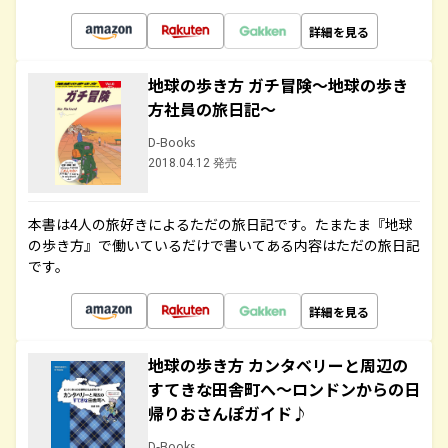
詳細を見る
地球の歩き方 ガチ冒険～地球の歩き
方社員の旅日記～
D-Books
2018.04.12 発売
本書は4人の旅好きによるただの旅日記です。たまたま『地球
の歩き方』で働いているだけで書いてある内容はただの旅日記
です。
詳細を見る
地球の歩き方 カンタベリーと周辺の
すてきな田舎町へ～ロンドンからの日
帰りおさんぽガイド♪
D-Books